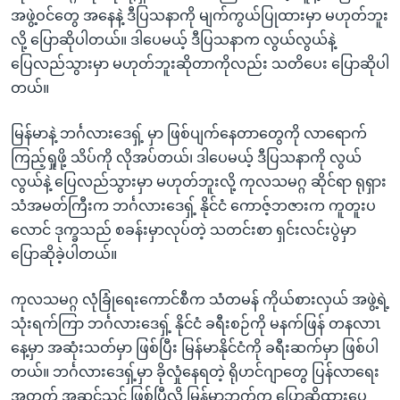
အဖွဲ့ဝင်တွေ အနေနဲ့ ဒီပြသနာကို မျက်ကွယ်ပြုထားမှာ မဟုတ်ဘူး
လို့ ပြောဆိုပါတယ်။ ဒါပေမယ့် ဒီပြသနာက လွယ်လွယ်နဲ့
ပြေလည်သွားမှာ မဟုတ်ဘူးဆိုတာကိုလည်း သတိပေး ပြောဆိုပါ
တယ်။
မြန်မာနဲ့ ဘင်္ဂလားဒေရှ့် မှာ ဖြစ်ပျက်နေတာတွေကို လာရောက်
ကြည့်ရှုဖို့ သိပ်ကို လိုအပ်တယ်၊ ဒါပေမယ့် ဒီပြသနာကို လွယ်
လွယ်နဲ့ ပြေလည်သွားမှာ မဟုတ်ဘူးလို့ ကုလသမဂ္ဂ ဆိုင်ရာ ရုရှား
သံအမတ်ကြီးက ဘင်္ဂလားဒေရှ့် နိုင်ငံ ကောဇ့်ဘဇားက ကူတူးပ
လောင် ဒုက္ခသည် စခန်းမှာလုပ်တဲ့ သတင်းစာ ရှင်းလင်းပွဲမှာ
ပြောဆိုခဲ့ပါတယ်။
ကုလသမဂ္ဂ လုံခြုံရေးကောင်စီက သံတမန် ကိုယ်စားလှယ် အဖွဲ့ရဲ့
သုံးရက်ကြာ ဘင်္ဂလားဒေရှ့် နိုင်ငံ ခရီးစဉ်ကို မနက်ဖြန် တနလာၤ
နေ့မှာ အဆုံးသတ်မှာ ဖြစ်ပြီး မြန်မာနိုင်ငံကို ခရီးဆက်မှာ ဖြစ်ပါ
တယ်။ ဘင်္ဂလားဒေရှ့်မှာ ခိုလှုံနေရတဲ့ ရိုဟင်ဂျာတွေ ပြန်လာရေး
အတွက် အဆင့်သင့် ဖြစ်ပြီလို့ မြန်မာဘက်က ပြောဆိုထားပေ