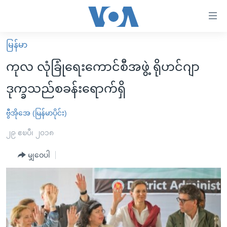
သုံး
ရ
လွယ်ကူ
မြန်မာ
မူလစာမျက်နှာ
စေ
ကုလ လုံခြုံရေးကောင်စီအဖွဲ့ ရိုဟင်ဂျာ
မြန်မာ
သည့်
ဒုက္ခသည်စခန်းရောက်ရှိ
ကမ္ဘာ့သတင်းများ
Link
ဗွီဒီယို
နိုင်ငံတကာ
ဗွီအိုအေ (မြန်မာပိုင်း)
များ
သတင်းလွတ်လပ်ခွင့်
အမေရိကန်
၂၉ ဧၿပီ၊ ၂၀၁၈
ပင်မ
ရပ်ဝန်းတခု လမ်းတခု အလွန်
တရုတ်
အကြောင်းအရာ
မျှဝေပါ
သို့
အင်္ဂလိပ်စာလေ့လာမယ်
အစ္စရေး-ပါလက်စတိုင်း
ကျော်
အပတ်စဉ်ကဏ္ဍများ
အမေရိကန်သုံးအီဒီယံ
ကြည့်
ရေဒီယိုနှင့်ရုပ်သံ အချက်အလက်များ
မကြေးမုံရဲ့ အင်္ဂလိပ်စာ
ရေဒီယို
ရန်
ပင်မ
ရေဒီယို/တီဗွီအစီအစဉ်
ရုပ်ရှင်ထဲက အင်္ဂလိပ်စာ
တီဗွီ