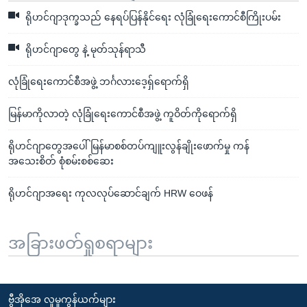
ရိုဟင်ဂျာဒုက္ခသည် နေရပ်ပြန်နိုင်ရေး လုံခြုံရေးကောင်စီကြိုးပမ်း
ရိုဟင်ဂျာတွေ နဲ့ မုတ်သုန်ရာသီ
လုံခြုံရေးကောင်စီအဖွဲ့ ဘင်္ဂလားဒေ့ရှ်ရောက်ရှိ
မြန်မာကိုလာတဲ့ လုံခြုံရေးကောင်စီအဖွဲ့ ကူဝိတ်ကိုရောက်ရှိ
ရိုဟင်ဂျာတွေအပေါ် မြန်မာစစ်တပ်ကျူးလွန်ချိုးဖောက်မှု ကန်
အသေးစိတ် စုံစမ်းစစ်ဆေး
ရိုဟင်ဂျာအရေး ကုလလုပ်ဆောင်ချက် HRW ဝေဖန်
အခြားဖတ်ရှုစရာများ
ဗွီအိုအေ လူမှုကွန်ယက်များ