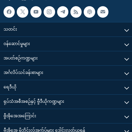
သတင်း
၀န်ဆောင်မှုများ
အပတ်စဉ်ကဏ္ဍများ
အင်္ဂလိပ်သင်ခန်းစာများ
ရေဒီယို
ရုပ်သံအစီအစဉ်နှင့် ဗွီဒီယိုကဏ္ဍများ
ဗွီအိုအေအကြောင်း
ဗွီအိုအေ မိုဘိုင်းလ်အက်ပ်များ ဒေါင်းလုတ်ယူရန်