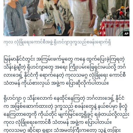
အ
သုတပဒေသာ အင်္ဂလိပ်စာ
ညွန်း
Learning English
စာမျက်နှာ
သို့
ဗွီအိုအေ လူမှုကွန်ယက်များ
ကျော်
ကြည့်
ကုလ လုံခြုံရေးကောင်စီအဖွဲ့ ရိုဟင်ဂျာဒုက္ခသည်စခန်းရောက်ရှိ
ရန်
ဘာသာစကားများ
ရှာဖွေ
မြန်မာနိုင်ငံတွင်း အကြမ်းဖက်မှုတွေ ကနေ ထွက်ပြေးခဲ့ကြရတဲ့
ရန်
သိန်းနဲ့ချီတဲ့ ရိုဟင်ဂျာတွေ အရေး ကြိုးပမ်းဖြေရှင်းမယ်လို့ ဘင်္ဂ
နေရာ
လားဒေရှ့် နိုင်ငံကို ရောက်နေတဲ့ ကုလသမဂ္ဂ လုံခြုံရေး ကောင်စီ
သို့
သံတမန် ကိုယ်စားလှယ် အဖွဲ့က ပြောဆိုလိုက်ပါတယ်။
ကျော်
ရန်
ရိုဟင်ဂျာ ၇ သိန်းလောက် နေထိုင်နေကြတဲ့ ဘင်္ဂလားဒေရှ့် နိုင်ငံ
က အဖြစ်ဆောက်ထားတဲ့ ဒုက္ခသည် စခန်းတွေနဲ့ နယ်စပ်မှာ ခိုလှုံ
နေကြတာတွေကို ကိုယ်တိုင် မျက်မြင်တွေ့ရှိခွင့် ရခဲ့တယ်လို့လည်း
ကုလ လုံခြုံရေးကောင်စီ သံတမန် အဖွဲ့က ပြောပါတယ်။
ကုလသမဂ္ဂ ဆိုင်ရာ ရုရှား သံအမတ်ကြီးကတော့ သူနဲ့ တခြား