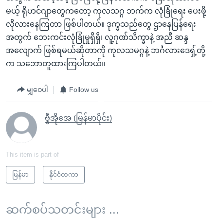
မယ့် ရိုဟင်ဂျာတွေကတော့ ကုလသဂ္ဂ ဘက်က လုံခြုံရေး ပေးဖို့
လိုလားနေကြတာ ဖြစ်ပါတယ်။ ဒုက္ခသည်တွေ ဌာနေပြန်ရေး
အတွက် ဘေးကင်းလုံခြုံမှုရှိရှိ၊ လူ့ဂုဏ်သိက္ခာနဲ့ အညီ ဆန္ဒ
အလျောက် ဖြစ်ရမယ်ဆိုတာကို ကုလသမဂ္ဂနဲ့ ဘင်္ဂလားဒေရှ့်တို့
က သဘောတူထားကြပါတယ်။
မျှဝေပါ
Follow us
ဗွီအိုအေ (မြန်မာပိုင်း)
This item is part of
မြန်မာ
နိုင်ငံတကာ
ဆက်စပ်သတင်းများ ...