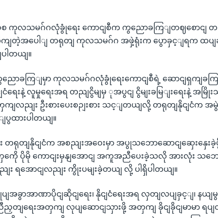
ိစ်စ ကုလသမဂ်ဂလုံခွုံရေး ကောငျစီက ကွညောခကြျတဈစောင
ိုကျတဲ့အပေါျ တရုတျ ကုလသမဂ်ဂ အဖှဲ့ရုံးက ပွောခှင့ျရက ထပျ
ျပါတယျ။
းကွညောခကြျမှာ ကုလသမဂ်ဂလုံခွုံရေးကောငျစီရဲ့ ဆောငျရှကျခက
နိုငျငံရေးနဲ့ လူမှုရေးအရ တညျငွိမျမှ ုအပွငျ ငွိမျးခမြျးရေးနဲ့ အမြ
ှကျလညျး ဦးစားပေးစဉျးစား သင့ျတယျလို့ တရုတျနိုငျငံက အမွဲတ
ောျပွထားပါတယျ။
 တရုတျနိုငျငံက အစညျးအဝေးမှာ အပွုသဘောဆောငျဆှေးနှေးခဲ့ပ
ကေို ပိုမို ကောငျးမှနျအောငျ အကူအညီပေးခဲ့သလို အားလုံး 
ရအောငျလညျး ကွိုးပမျးခဲ့တယျ လို့ ပါရှိပါတယျ။
ခြုပျအခွာအာဏာပိုငျဆိုငျရေး၊ နိုငျငံရေးအရ လှတျလပျခှင့ျ၊ နယျမွ
ညီညှတျရေးအတှကျ လုပျဆောငျသှားဖို့ အတှကျ ခိုငျခိုငျမာမာ ရပျတည