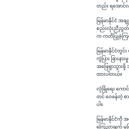
တည်း ရအောင်လည်
မြန်မာနိုင်ငံ အခ
စည်းလုံးညီညွတ်ရေ
က ကတိပြုခဲ့ကြတ
မြန်မာနိုင်ငံတွင
ကွဲပြား ခြားနား
အဖြေရှာသွားဖို့ 
ထားပါတယ်။
လုံခြုံရေး ကေ
တင် ဝေဖန်တဲ့ စာ
ပါ။
မြန်မာနိုင်ငံကို
ကြေညာချက် မူကြ