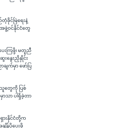
့ခိုင်မြဲရေးနဲ့
ွဲ့ဝင်နိုင်ငံတွေ
းပေးကြဖို့၊ မတူညီ
နွေးညှိနှိုင်း
ေညာချက်မှာ ဖော်ပြ
ူတွေကို ပြစ်
မှာသာ ပါရှိခဲ့တာ
ားနိုင်ငံတို့က
်ပိုပေးဖို့