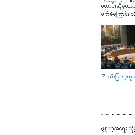
တောင်းဆိုခဲ့တာပါ
ခက်ခဲကြောင်း
သီးခြားခွဲထု
............................
မွနျမာ့အရေး လ