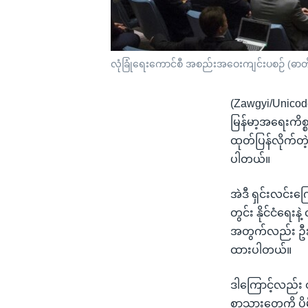
လုံခြုံရေးကောင်စီ အစည်းအဝေးကျင်းပစဉ် (ဓာတ်ပ
(Zawgyi/Unicod
မြန်မာ့အရေးကိ
ထုတ်ပြန်လိုက်တဲ
ပါတယ်။
အဲဒီ ရှင်းလင်းက
တွင်း နိုင်ငံရေး
အတွက်လည်း ဦးစာ
ထားပါတယ်။
ဒါကြောင့်လည်း
စာသားတွေကို ပ