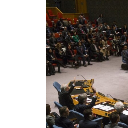
သုတပဒေသာ အင်္ဂလိပ်စာ
အ
ညွန်း
စာမျက်နှာ
သို့
ကျော်
ကြည့်
ရန်
ရှာဖွေ
ရန်
နေရာ
သို့
ကျော်
ရန်