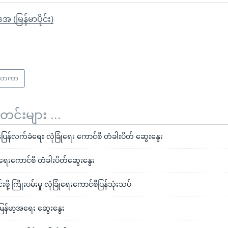
ုအေ (မြန်မာပိုင်း)
င်ငံတကာ
်းများ ...
ပြန်လက်ခံရေး လုံခြုံရေး ကောင်စီ တံခါးပိတ် ဆွေးနွေး
ုံရေးကောင်စီ တံခါးပိတ်ဆွေးနွေး
ဖို့ ကြိုးပမ်းမှု လုံခြုံရေးကောင်စီပြန်သုံးသပ်
 မြန်မာ့အရေး ဆွေးနွေး