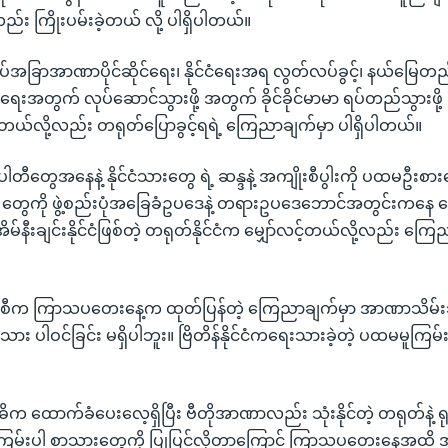
း ကြိုးပမ်းခဲ့တယ် လို့ ပါရှိပါတယ်။
ျုပ်အခြာအာဏာပိုင်ဆိုင်ရေး၊ နိုင်ငံရေးအရ လွတ်လပ်ခွင့်၊ နယ်မြေတည်တံ
းအတွက် လုပ်ဆောင်သွားဖို့ အတွက် ခိုင်ခိုင်မာမာ ရပ်တည်သွားဖို့ အဖ
ယ်လို့လည်း တရုတ်ပြောခွင့်ရရဲ့ ကြေညာချက်မှာ ပါရှိပါတယ်။
်း ပါတီတွေအနေနဲ့ နိုင်ငံသားတွေ ရဲ့ ဆန္ဒနဲ့ အကျိုးစီပွါးကို ပထမဦးစာ
မှု တွေကို ဖွဲ့စည်းပုံအခြေခံဥပဒေနဲ့ တရားဥပဒေဘောင်အတွင်းကနေ ဆွေး
အိမ်နီးချင်းနိုင်ငံဖြစ်တဲ့ တရုတ်နိုင်ငံက မျှော်လင့်တယ်လို့လည်း ကြ
ာင်စီက ကြာသပတေးနေ့က ထုတ်ပြန်တဲ့ ကြေညာချက်မှာ အာဏာသိမ်းသ
သား ပါဝင်ခြင်း မရှိပါဘူး။ ဗြိတိန်နိုင်ငံကရေးသားခဲ့တဲ့ ပထမမူကြမ်း
 အဓိက ထောက်ခံပေးလေ့ရှိပြီး ဗီတိုအာဏာလည်း သုံးနိုင်တဲ့ တရုတ်နဲ့ ရုရှ
မ်းပါ စာသားတွေကို ပြုပြင်လိုတာကြောင့် ကြာသပတေးနေ့အထိ အချိန