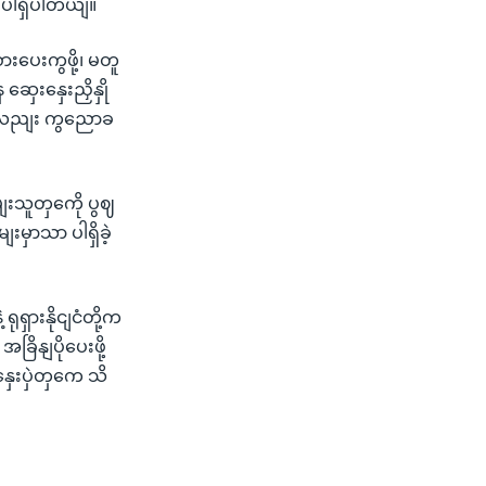
 ပါရှိပါတယျ။
ားပေးကွဖို့၊ မတူ
ှေးနှေးညှိနှို
ို့လညျး ကွညောခ
းသူတှကေို ပွဈ
းမှာသာ ပါရှိခဲ့
ုရှားနိုငျငံတို့က
ိနျပိုပေးဖို့
နှေးပှဲတှကေ သိ