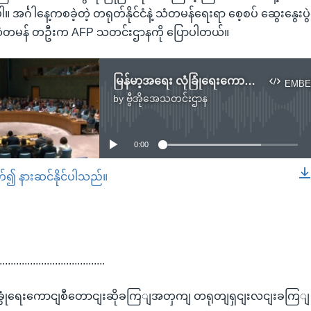
။ အင်္ဂါနေ့ကစခဲ့တဲ့ တရုတ်နိုင်ငံနဲ့ သံတမန်ရေးရာ စေ့စပ် ဆွေးနွေးပ
 သံတမန် တဦးက AFP သတင်းဌာနကို ပြောပါတယ်။
မြန်မာ့အရေး လုံခြုံရေးကောင်စီတောင်းဆိုချက်အတွက် တရုတ်ရှင်းလင်းချက်
EMBE
by
ဗွီအိုအေသတင်းဌာန
No media source currently available
0:00
တ်၍ နားဆင်နိုင်ပါသည်။
EMBED
......................................
ုံခွုံရေးကောငျစီတောငျးဆိုခကြျအတှကျ တရုတျရှငျးလငျးခကြျ