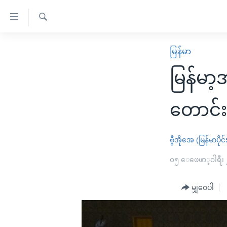
သုံး
ရ
ရှာဖွေ
လွယ်ကူ
မူလစာမျက်နှာ
မြန်မာ
ရ
စေ
မြန်မာ
လာ
မြန်မာ့
သည့်
ဒ်
ကမ္ဘာ့သတင်းများ
Link
ဗွီဒီယို
နိုင်ငံတကာ
တောင်း
များ
သတင်းလွတ်လပ်ခွင့်
အမေရိကန်
ပင်မ
ရပ်ဝန်းတခု လမ်းတခု အလွန်
တရုတ်
ဗွီအိုအေ (မြန်မာပိုင်
အကြောင်းအရာ
အင်္ဂလိပ်စာလေ့လာမယ်
အစ္စရေး-ပါလက်စတိုင်း
၀၅ ေဖေဖာ္၀ါရီ၊
သို့
အပတ်စဉ်ကဏ္ဍများ
အမေရိကန်သုံးအီဒီယံ
ကျော်
မျှဝေပါ
ကြည့်
ရေဒီယိုနှင့်ရုပ်သံ အချက်အလက်များ
မကြေးမုံရဲ့ အင်္ဂလိပ်စာ
ရေဒီယို
ရန်
ရေဒီယို/တီဗွီအစီအစဉ်
ရုပ်ရှင်ထဲက အင်္ဂလိပ်စာ
တီဗွီ
ပင်မ