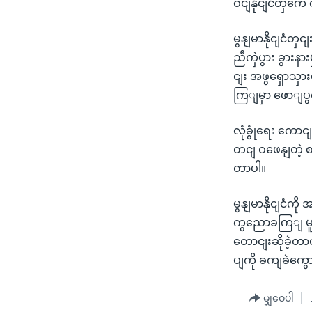
ဝငျနိုငျငံတှကေ
မွနျမာနိုငျငံတှင
ညီကှဲပွား ခွားန
ငျး အဖွရှောသှာ
ကြျမှာ ဖောျပ
လုံခွုံရေး ကေ
တငျ ဝဖေနျတဲ့ စာ
တာပါ။
မွနျမာနိုငျငံကို
ကွညောခကြျ မူကွ
တောငျးဆိုခဲ့တာပ
ပျကို ခကျခဲကွ
မျှဝေပါ