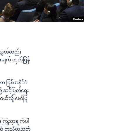
တညွတ်တည်း
းချက် ထုတ်ပြန်
မြန်မာနိုင်ငံ
လည် သင့်မြတ်ရေး
ယ်လို့ ဖော်ပြ
း ကြေညာချက်ပါ
ချက် တညီတညွတ်