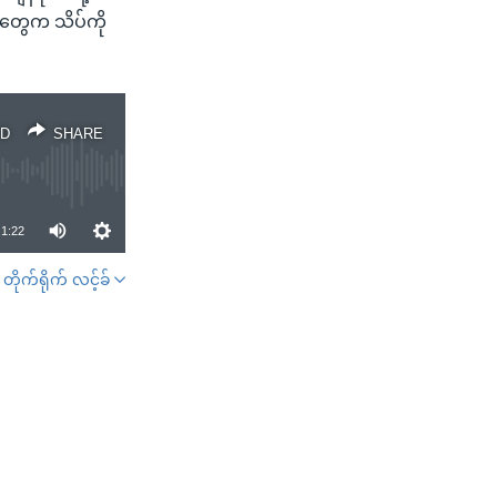
ွဲတွေက သိပ်ကို
D
SHARE
1:22
တိုက်ရိုက် လင့်ခ်
SHARE