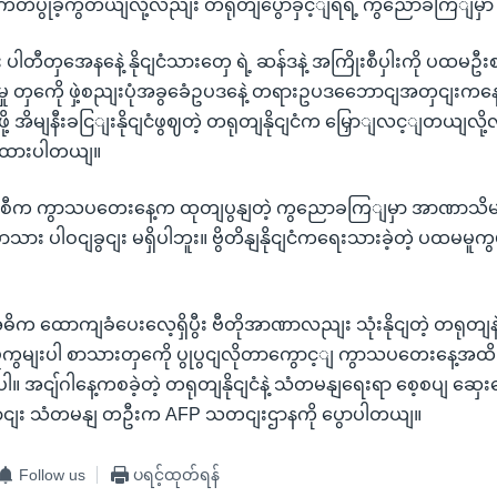
 ကတိပွုခဲ့ကွတယျလို့လညျး တရုတျပွောခှင့ျရရဲ့ ကွညောခကြျမှာ
ျး ပါတီတှအေနနေဲ့ နိုငျငံသားတှေ ရဲ့ ဆန်ဒနဲ့ အကြိုးစီပှါးကို ပထမဦးစ
ားမှု တှကေို ဖှဲ့စညျးပုံအခွခေံဥပဒနေဲ့ တရားဥပဒဘေောငျအတှငျးကနေ ဆ
းဖို့ အိမျနီးခငြျးနိုငျငံဖွဈတဲ့ တရုတျနိုငျငံက မြှောျလင့ျတယျလ
ွထားပါတယျ။
ာငျစီက ကွာသပတေးနေ့က ထုတျပွနျတဲ့ ကွညောခကြျမှာ အာဏာသိမျ
သား ပါဝငျခွငျး မရှိပါဘူး။ ဗွိတိနျနိုငျငံကရေးသားခဲ့တဲ့ ပထမမူကွမျ
 အဓိက ထောကျခံပေးလေ့ရှိပွီး ဗီတိုအာဏာလညျး သုံးနိုငျတဲ့ တရုတျနဲ့ ရ
မျးပါ စာသားတှကေို ပွုပွငျလိုတာကွောင့ျ ကွာသပတေးနေ့အထိ အခြ
ါ။ အငျ်ဂါနေ့ကစခဲ့တဲ့ တရုတျနိုငျငံနဲ့ သံတမနျရေးရာ စေ့စပျ ဆှေး
ောငျး သံတမနျ တဦးက AFP သတငျးဌာနကို ပွောပါတယျ။
Follow us
ပရင့်ထုတ်ရန်