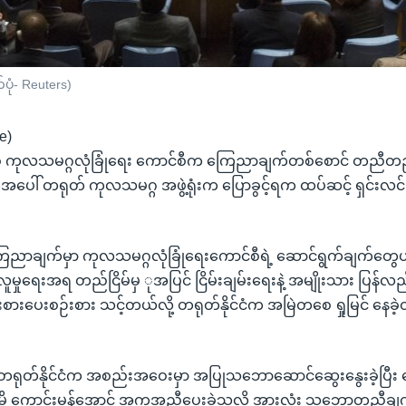
ုံ- Reuters)
e)
စ္စ ကုလသမဂ္ဂလုံခြုံရေး ကောင်စီက ကြေညာချက်တစ်စောင် တညီ
့အပေါ် တရုတ် ကုလသမဂ္ဂ အဖွဲ့ရုံးက ပြောခွင့်ရက ထပ်ဆင့် ရှင်းလင်
ြေညာချက်မှာ ကုလသမဂ္ဂလုံခြုံရေးကောင်စီရဲ့ ဆောင်ရွက်ချက်တွေဟာ 
နဲ့ လူမှုရေးအရ တည်ငြိမ်မှ ုအပြင် ငြိမ်းချမ်းရေးနဲ့ အမျိုးသား ပြန်
းပေးစဉ်းစား သင့်တယ်လို့ တရုတ်နိုင်ငံက အမြဲတစေ ရှုမြင် နေခဲ့တ
 တရုတ်နိုင်ငံက အစည်းအဝေးမှာ အပြုသဘောဆောင်ဆွေးနွေးခဲ့ပြီ
ိုမို ကောင်းမွန်အောင် အကူအညီပေးခဲ့သလို အားလုံး သဘောတူညီ