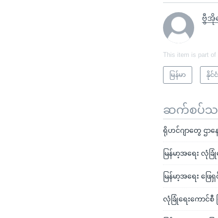
ဗွီအိ
This item is part of
မြန်မာ
နို
ဆက်စပ်သတင
ရိုဟင်ဂျာတွေ ဌာနေ
မြန်မာ့အရေး လုံခြ
မြန်မာ့အရေး ဖြေရှင်း
လုံခြုံရေးကောင်စီ