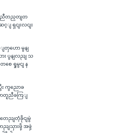
ျ တညီတညှတျတ
ဆင့ျ ရှငျးလငျး
ြျတှဟော မွနျ
ိုးသား ပွနျလညျ သ
စေ ရှုမွငျ န
ွီး ကွညောခ
သဘောတူညီခကြျ
တေညျတံ့ခိုငျမွဲ
ျသှားဖို့ အဖှဲ့