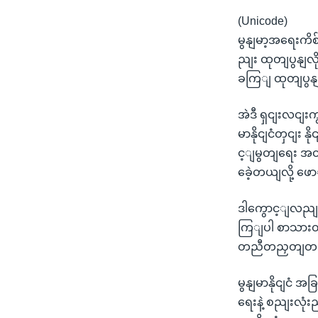
(Unicode)
မွနျမာ့အရေးက
ညျး ထုတျပွနျလ
ခကြျ ထုတျပွန
အဲဒီ ရှငျးလငျ
မာနိုငျငံတှငျး 
င့ျမွတျရေး အတ
ခေဲ့တယျလို့ ဖ
ဒါကွောင့ျလညျး
ကြျပါ စာသားတှ
တညီတညှတျတညျး 
မွနျမာနိုငျငံ အ
ရေးနဲ့ စညျးလုံး