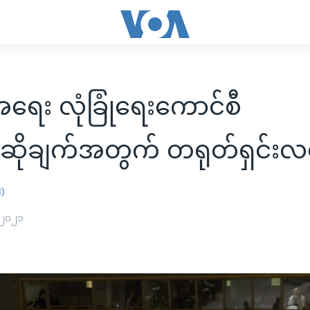
အရေး လုံခြုံရေးကောင်စီ
ဆိုချက်အတွက် တရုတ်ရှင်းလင
း)
 ၂၀၂၁