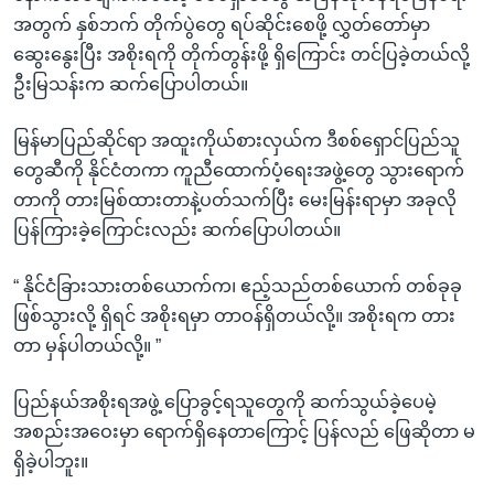
အတွက် နှစ်ဘက် တိုက်ပွဲတွေ ရပ်ဆိုင်းစေဖို့ လွှတ်တော်မှာ
ဆွေးနွေးပြီး အစိုးရကို တိုက်တွန်းဖို့ ရှိကြောင်း တင်ပြခဲ့တယ်လို့
ဦးမြသန်းက ဆက်ပြောပါတယ်။
မြန်မာပြည်ဆိုင်ရာ အထူးကိုယ်စားလှယ်က ဒီစစ်ရှောင်ပြည်သူ
တွေဆီကို နိုင်ငံတကာ ကူညီထောက်ပံ့ရေးအဖွဲ့တွေ သွားရောက်
တာကို တားမြစ်ထားတာနဲ့ပတ်သက်ပြီး မေးမြန်းရာမှာ အခုလို
ပြန်ကြားခဲ့ကြောင်းလည်း ဆက်ပြောပါတယ်။
“ နိုင်ငံခြားသားတစ်ယောက်က၊ ဧည့်သည်တစ်ယောက် တစ်ခုခု
ဖြစ်သွားလို့ ရှိရင် အစိုးရမှာ တာဝန်ရှိတယ်လို့။ အစိုးရက တား
တာ မှန်ပါတယ်လို့။ ”
ပြည်နယ်အစိုးရအဖွဲ့ ပြောခွင့်ရသူတွေကို ဆက်သွယ်ခဲ့ပေမဲ့
အစည်းအဝေးမှာ ရောက်ရှိနေတာကြောင့် ပြန်လည် ဖြေဆိုတာ မ
ရှိခဲ့ပါဘူး။