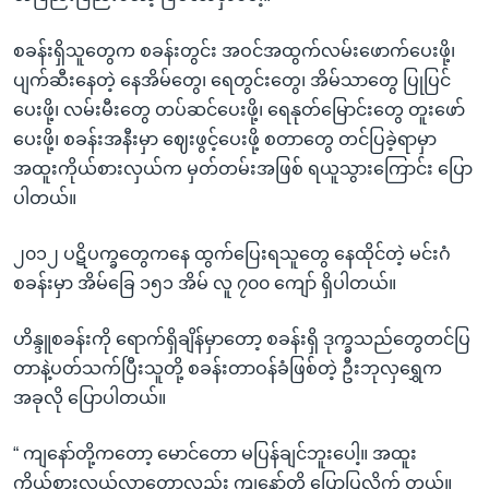
စခန်းရှိသူတွေက စခန်းတွင်း အဝင်အထွက်လမ်းဖောက်ပေးဖို့၊
ပျက်ဆီးနေတဲ့ နေအိမ်တွေ၊ ရေတွင်းတွေ၊ အိမ်သာတွေ ပြုပြင်
ပေးဖို့၊ လမ်းမီးတွေ တပ်ဆင်ပေးဖို့၊ ရေနုတ်မြောင်းတွေ တူးဖော်
ပေးဖို့၊ စခန်းအနီးမှာ ဈေးဖွင့်ပေးဖို့ စတာတွေ တင်ပြခဲ့ရာမှာ
အထူးကိုယ်စားလှယ်က မှတ်တမ်းအဖြစ် ရယူသွားကြောင်း ပြော
ပါတယ်။
၂၀၁၂ ပဋိပက္ခတွေကနေ ထွက်ပြေးရသူတွေ နေထိုင်တဲ့ မင်းဂံ
စခန်းမှာ အိမ်ခြေ ၁၅၁ အိမ် လူ ၇၀၀ ကျော် ရှိပါတယ်။
ဟိန္ဒူစခန်းကို ရောက်ရှိချိန်မှာတော့ စခန်းရှိ ဒုက္ခသည်တွေတင်ပြ
တာနဲ့ပတ်သက်ပြီးသူတို့ စခန်းတာဝန်ခံဖြစ်တဲ့ ဦးဘုလှရွှေက
အခုလို ပြောပါတယ်။
“ ကျနော်တို့ကတော့ မောင်တော မပြန်ချင်ဘူးပေါ့။ အထူး
ကိုယ်စားလှယ်လာတော့လည်း ကျနော်တို့ ပြောပြလိုက် တယ်။