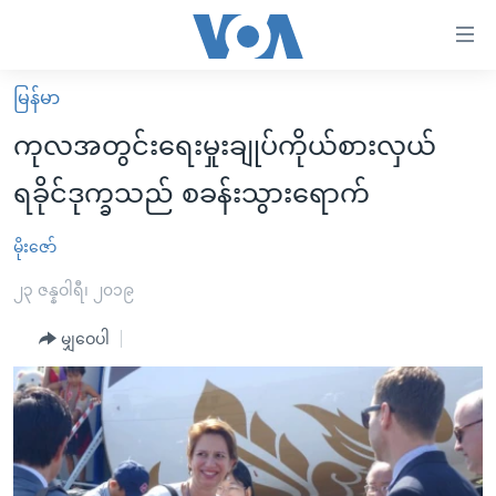
သုံး
ရ
လွယ်ကူ
မြန်မာ
မူလစာမျက်နှာ
စေ
ကုလအတွင်းရေးမှုးချုပ်ကိုယ်စားလှယ်
မြန်မာ
သည့်
ရခိုင်ဒုက္ခသည် စခန်းသွားရောက်
ကမ္ဘာ့သတင်းများ
Link
ဗွီဒီယို
နိုင်ငံတကာ
မိုးဇော်
များ
သတင်းလွတ်လပ်ခွင့်
အမေရိကန်
၂၃ ဇန္နဝါရီ၊ ၂၀၁၉
ပင်မ
ရပ်ဝန်းတခု လမ်းတခု အလွန်
တရုတ်
အကြောင်းအရာ
မျှဝေပါ
သို့
အင်္ဂလိပ်စာလေ့လာမယ်
အစ္စရေး-ပါလက်စတိုင်း
ကျော်
အပတ်စဉ်ကဏ္ဍများ
အမေရိကန်သုံးအီဒီယံ
ကြည့်
ရေဒီယိုနှင့်ရုပ်သံ အချက်အလက်များ
မကြေးမုံရဲ့ အင်္ဂလိပ်စာ
ရေဒီယို
ရန်
ပင်မ
ရေဒီယို/တီဗွီအစီအစဉ်
ရုပ်ရှင်ထဲက အင်္ဂလိပ်စာ
တီဗွီ