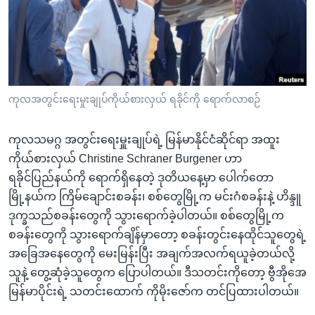
အ
သုတပဒေသာ အင်္ဂလိပ်စာ
ညွန်း
Learning English
စာမျက်နှာ
သို့
ဗွီအိုအေ လူမှုကွန်ယက်များ
ကျော်
ကြည့်
ကုလအတွင်းရေးမှုးချုပ်ကိုယ်စားလှယ် ရခိုင်ကို ရောက်လာစဉ်
ရန်
ဘာသာစကားများ
ရှာဖွေ
ကုလသမဂ္ဂ အတွင်းရေးမှူးချုပ်ရဲ့ မြန်မာနိုင်ငံဆိုင်ရာ အထူး
ရန်
ကိုယ်စားလှယ် Christine Schraner Burgener ဟာ
နေရာ
ရခိုင်ပြည်နယ်ကို ရောက်ရှိနေတဲ့ ဒုတိယနေ့မှာ ပေါက်တော
သို့
မြို့နယ်က ကြိမ်ချောင်းစခန်း၊ စစ်တွေမြို့က မင်းဂံစခန်းနဲ့ ဟိန္ဒူ
ကျော်
ဒုက္ခသည်စခန်းတွေကို သွားရောက်ခဲ့ပါတယ်။ စစ်တွေမြို့က
ရန်
စခန်းတွေကို သွားရောက်ချိန်မှာတော့ စခန်းတွင်းနေထိုင်သူတွေရဲ့
အခြေအနေတွေကို မေးမြန်းပြီး အချက်အလက်ရယူခဲ့တယ်လို့
သူနဲ့ တွေ့ဆုံခဲ့သူတွေက ပြောပါတယ်။ ဒီသတင်းကိုတော့ ဗွီအိုအေ
မြန်မာပိုင်းရဲ့ သတင်းထောက် ကိုမိုးဇော်က တင်ပြထားပါတယ်။