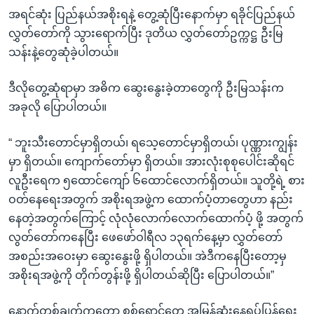
အရင်ဆုံး ပြည်နယ်အစိုးရနဲ့ တွေ့ဆုံပြီးနောက်မှာ ရခိုင်ပြည်နယ်
လွှတ်တော်ကို သွားရောက်ပြီး ဒုတိယ လွှတ်တော်ဥက္ကဋ္ဌ ဦးမြ
သန်းနဲ့တွေဆုံခဲ့ပါတယ်။
ဒီလိုတွေ့ဆုံရာမှာ အဓိက ဆွေးနွေးခဲ့တာတွေကို ဦးမြသန်းက
အခုလို ပြောပါတယ်။
“ ဘူးသီးတောင်မှာရှိတယ်၊ ရသေ့တောင်မှာရှိတယ်၊ ပုဏ္ဏားကျွန်း
မှာ ရှိတယ်။ ကျောက်တော်မှာ ရှိတယ်။ အားလုံးစုစုပေါင်းဆိုရင်
လူဦးရေက ၅ထောင်ကျော် ၆ထောင်လောက်ရှိတယ်။ သူတို့ရဲ့ စား
ဝတ်နေရေးအတွက် အစိုးရအဖွဲ့က ထောက်ပံ့တာတွေဟာ နည်း
နေတဲ့အတွက်ကြောင့် လုံလုံလောက်လောက်ထောက်ပံ့ ဖို့ အတွက်
လွတ်တော်ကနေပြီး ဖေဖော်ဝါရီလ ၁၃ရက်နေ့မှာ လွှတ်တော်
အစည်းအဝေးမှာ ဆွေးနွေးဖို့ ရှိပါတယ်။ အဲဒီကနေပြီးတော့မှ
အစိုးရအဖွဲ့ကို တိုက်တွန်းဖို့ ရှိပါတယ်ဆိုပြီး ပြောပါတယ်။”
နောက်တစ်ချက်ကတော့ စစ်ရှောင်တွေ အမြန်ဆုံးနေရပ်ပြန်ရေး