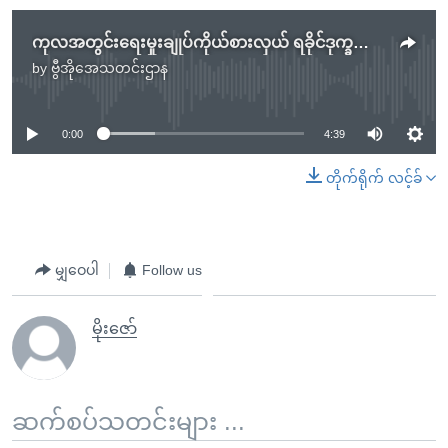
ကုလအတွင်းရေးမှုးချုပ်ကိုယ်စားလှယ် ရခိုင်ဒုက္ခသည် စခန်းသွားရောက်
by
ဗွီအိုအေသတင်းဌာန
No media source currently available
0:00
4:39
တိုက်ရိုက် လင့်ခ်
မျှဝေပါ
Follow us
မိုးဇော်
ဆက်စပ်သတင်းများ ...