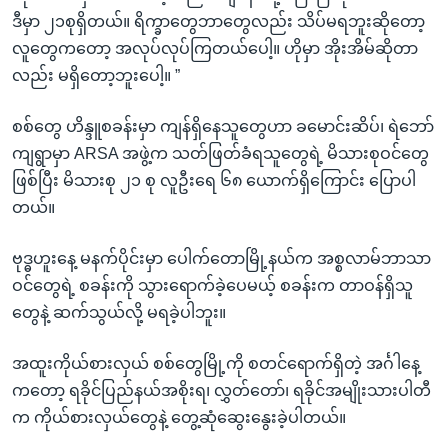
ဒီမှာ ၂၁စုရှိတယ်။ ရိက္ခာတွေဘာတွေလည်း သိပ်မရဘူးဆိုတော့
လူတွေကတော့ အလုပ်လုပ်ကြတယ်ပေါ့။ ဟိုမှာ အိုးအိမ်ဆိုတာ
လည်း မရှိတော့ဘူးပေါ့။ ”
စစ်တွေ ဟိန္ဒူစခန်းမှာ ကျန်ရှိနေသူတွေဟာ ခမောင်းဆိပ်၊ ရဲဘော်
ကျရွာမှာ ARSA အဖွဲ့က သတ်ဖြတ်ခံရသူတွေရဲ့ မိသားစုဝင်တွေ
ဖြစ်ပြီး မိသားစု ၂၁ စု လူဦးရေ ၆၈ ယောက်ရှိကြောင်း ပြောပါ
တယ်။
ဗုဒ္ဓဟူးနေ့ မနက်ပိုင်းမှာ ပေါက်တောမြို့နယ်က အစ္စလာမ်ဘာသာ
ဝင်တွေရဲ့ စခန်းကို သွားရောက်ခဲ့ပေမယ့် စခန်းက တာဝန်ရှိသူ
တွေနဲ့ ဆက်သွယ်လို့ မရခဲ့ပါဘူး။
အထူးကိုယ်စားလှယ် စစ်တွေမြို့ကို စတင်ရောက်ရှိတဲ့ အင်္ဂါနေ့
ကတော့ ရခိုင်ပြည်နယ်အစိုးရ၊ လွှတ်တော်၊ ရခိုင်အမျိုးသားပါတီ
က ကိုယ်စားလှယ်တွေနဲ့ တွေ့ဆုံဆွေးနွေးခဲ့ပါတယ်။