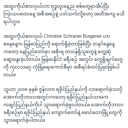
အထူးကိုယ်စားလှယ်ဟာ ဗုဒ္ဓဟူးနေ့ည စစ်တွေမှာအိပ်ပြီး
ကြာသပတေးနေ့ အစီအစဉ်နဲ့ ပတ်သက်လို့တော့ အတိအကျ မသိ
ရပါဘူး။
အထူးကိုယ်စားလှယ် Christine Schraner Burgener ဟာ
စနေနေ့က မြန်မာပြည်ကို ရောက်ရှိခဲ့တာဖြစ်ပြီး တနင်္ဂနွေနေ့
ကတော့ နေပြည်တော်မှာ အစိုးရ တာဝန်ရှိသူတွေနဲ့ တွေ့ဆုံ
ဆွေးနွေးခဲ့ပါတယ်။ မြန်မာနိုင်ငံ ခရီးစဉ် အတွင်း တွေ့ရှိချက်တွေ
ကို ကုလသမဂ္ဂ လုံခြုံရေးကောင်စီမှာ အစီရင်ခံတင်ပြမှာဖြစ်ပါ
တယ်။
သူဟာ၂၀၁၈ ခုနှစ် ဇွန်လက ရခိုင်ပြည်နယ်ကို လာရောက်ခဲ့သလို
အောက်တိုဘာလအတွင်းကတော့ ရခိုင်ပြည်နယ်သာမက
ကချင်ပြည်နယ်ကိုပါ သွားရောက်ခဲ့ဖူးပါတယ်။ အောက်တိုဘာလ
ခရီးစဉ်မှာ ရခိုင်ပြည်နယ် ကျောက်တော်နဲ့ မောင်တောမြို့တွေကို
သွားရောက်ခဲ့ပါတယ်။