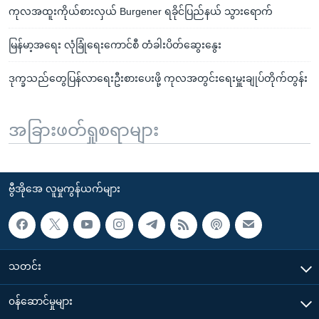
ကုလအထူးကိုယ်စားလှယ် Burgener ရခိုင်ပြည်နယ် သွားရောက်
မြန်မာ့အရေး လုံခြုံရေးကောင်စီ တံခါးပိတ်ဆွေးနွေး
ဒုက္ခသည်တွေပြန်လာရေးဦးစားပေးဖို့ ကုလအတွင်းရေးမှူးချုပ်တိုက်တွန်း
အခြားဖတ်ရှုစရာများ
ဗွီအိုအေ လူမှုကွန်ယက်များ
သတင်း
၀န်ဆောင်မှုများ