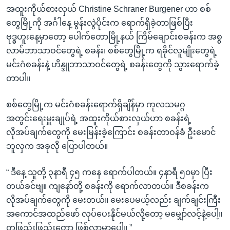
အထူးကိုယ်စားလှယ် Christine Schraner Burgener ဟာ စစ်
တွေမြို့ကို အင်္ဂါနေ့ မွန်းလွဲပိုင်းက ရောက်ရှိခဲ့တာဖြစ်ပြီး
ဗုဒ္ဓဟူးနေ့မှာတော့ ပေါက်တောမြို့နယ် ကြိမ်ချောင်းစခန်းက အစ္စ
လာမ်ဘာသာဝင်တွေရဲ့ စခန်း၊ စစ်တွေမြို့က ရခိုင်လူမျိုးတွေရဲ့
မင်းဂံစခန်းနဲ့ ဟိန္ဒူဘာသာဝင်တွေရဲ့ စခန်းတွေကို သွားရောက်ခဲ့
တာပါ။
စစ်တွေမြို့က မင်းဂံစခန်းရောက်ရှိချိန်မှာ ကုလသမဂ္ဂ
အတွင်းရေးမှူးချုပ်ရဲ့ အထူးကိုယ်စားလှယ်ဟာ စခန်းရဲ့
လိုအပ်ချက်တွေကို မေးမြန်းခဲ့ကြောင်း စခန်းတာဝန်ခံ ဦးမောင်
ဘူလှက အခုလို ပြောပါတယ်။
“ ဒီနေ့ သူတို့ ၃နာရီ ၄၅ ကနေ ရောက်ပါတယ်။ ၄နာရီ ၅၀မှာ ပြီး
တယ်ခင်ဗျ။ ကျနော်တို့ စခန်းကို ရောက်လာတယ်။ ဒီစခန်းက
လိုအပ်ချက်တွေကို မေးတယ်။ မေးပေမယ့်လည်း ချက်ချင်းကြီး
အကောင်အထည်ဖော် လုပ်ပေးနိုင်မယ်လို့တော့ မမျှော်လင့်နဲ့ပေါ့။
တဖြည်းဖြည်းတော့ ဖြစ်လာမှာပေါ့။ ”