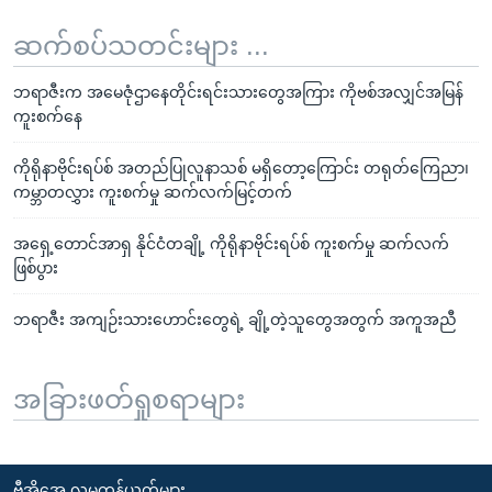
ဆက်စပ်သတင်းများ ...
ဘရာဇီးက အမေဇုံဌာနေတိုင်းရင်းသားတွေအကြား ကိုဗစ်အလျှင်အမြန်
ကူးစက်နေ
ကိုရိုနာဗိုင်းရပ်စ် အတည်ပြုလူနာသစ် မရှိတော့ကြောင်း တရုတ်ကြေညာ၊
ကမ္ဘာတလွှား ကူးစက်မှု ဆက်လက်မြင့်တက်
အရှေ့တောင်အာရှ နိုင်ငံတချို့ ကိုရိုနာဗိုင်းရပ်စ် ကူးစက်မှု ဆက်လက်
ဖြစ်ပွား
ဘရာဇီး အကျဉ်းသားဟောင်းတွေရဲ့ ချို့တဲ့သူတွေအတွက် အကူအညီ
အခြားဖတ်ရှုစရာများ
ဗွီအိုအေ လူမှုကွန်ယက်များ