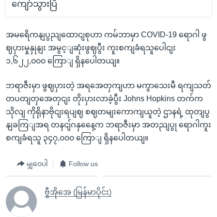
ကျော်သွားပြီ
အမရေိကနျပွညျထောငျစုဟာ ကမ်ဘာမှာ COVID-19 ရောဂါ ဖွ
ဈပှားမှုနှုနျး အမွင့ျဆုံးဖွဈပွီး ကူးစကျခံရသူပေါငျး
၁,၆၂၂,၀၀၀ ကြောျ ရှိနပေါတယျ။
ဘရာဇီးမှာ ဖွဈပှားတဲ့ အရအေတှကျဟာ မကွာသေးမီ ရကျသတ်
တပတျတှအေတှငျး တိုးပှားလာခဲ့ပွီး Johns Hopkins တက်က
သိုလျ ကိုရိုနာဗိုငျးရပျဈ စဈတမျးကောကျယူတဲ့ ဌာနရဲ့ ထုတျပွ
နျခကြျအရ တနငျ်ဂနှနေေ့က ဘရာဇီးမှာ အတညျပွု ရောဂါကူး
စကျခံရသူ ၃၄၇,၀၀၀ ကြောျ ရှိနပေါတယျ။
မျှဝေပါ
Follow us
ဗွီအိုအေ (မြန်မာပိုင်း)