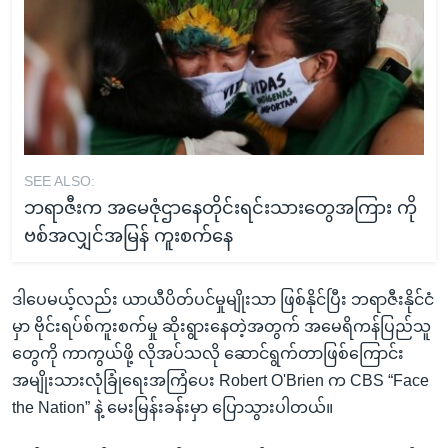
SEE ALSO:
ဘရာဇီးက အမေဇုံဌာနေတိုင်းရင်းသားတွေအကြား ကို
ဗစ်အလျှင်အမြန် ကူးစက်နေ
ဒါပေမယ့်လည်း ယာယီပိတ်ပင်မှုမျိုးသာ ဖြစ်နိုင်ပြီး ဘရာဇီးနိုင်ငံ
မှာ ဗိုင်းရပ်စ်ကူးစက်မှု ဆိုးရွားနေတဲ့အတွက် အမေရိကန်ပြည်သူ
တွေကို ကာကွယ်ဖို့ လိုအပ်သလို ဆောင်ရွက်တာဖြစ်ကြောင်း
အမျိုးသားလုံခြုံရေးအကြံပေး Robert O'Brien က CBS “Face
the Nation” နဲ့ မေးမြန်းခန်းမှာ ပြောသွားပါတယ်။