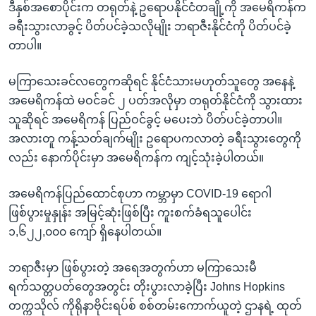
ဒီနှစ်အစောပိုင်းက တရုတ်နဲ့ ဥရောပနိုင်ငံတချို့ကို အမေရိကန်က
ခရီးသွားလာခွင့် ပိတ်ပင်ခဲ့သလိုမျိုး ဘရာဇီးနိုင်ငံကို ပိတ်ပင်ခဲ့
တာပါ။
မကြာသေးခင်လတွေကဆိုရင် နိုင်ငံသားမဟုတ်သူတွေ အနေနဲ့
အမေရိကန်ထဲ မဝင်ခင် ၂ ပတ်အလိုမှာ တရုတ်နိုင်ငံကို သွားထား
သူဆိုရင် အမေရိကန် ပြည်ဝင်ခွင့် မပေးဘဲ ပိတ်ပင်ခဲ့တာပါ။
အလားတူ ကန့်သတ်ချက်မျိုး ဥရောပကလာတဲ့ ခရီးသွားတွေကို
လည်း နောက်ပိုင်းမှာ အမေရိကန်က ကျင့်သုံးခဲ့ပါတယ်။
အမေရိကန်ပြည်ထောင်စုဟာ ကမ္ဘာမှာ COVID-19 ရောဂါ
ဖြစ်ပွားမှုနှုန်း အမြင့်ဆုံးဖြစ်ပြီး ကူးစက်ခံရသူပေါင်း
၁,၆၂၂,၀၀၀ ကျော် ရှိနေပါတယ်။
ဘရာဇီးမှာ ဖြစ်ပွားတဲ့ အရေအတွက်ဟာ မကြာသေးမီ
ရက်သတ္တပတ်တွေအတွင်း တိုးပွားလာခဲ့ပြီး Johns Hopkins
တက္ကသိုလ် ကိုရိုနာဗိုင်းရပ်စ် စစ်တမ်းကောက်ယူတဲ့ ဌာနရဲ့ ထုတ်