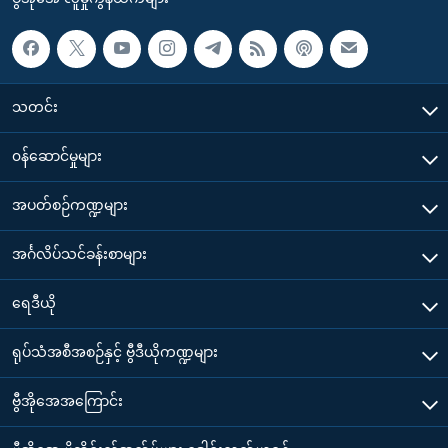
သတင်း
၀န်ဆောင်မှုများ
အပတ်စဉ်ကဏ္ဍများ
အင်္ဂလိပ်သင်ခန်းစာများ
ရေဒီယို
ရုပ်သံအစီအစဉ်နှင့် ဗွီဒီယိုကဏ္ဍများ
ဗွီအိုအေအကြောင်း