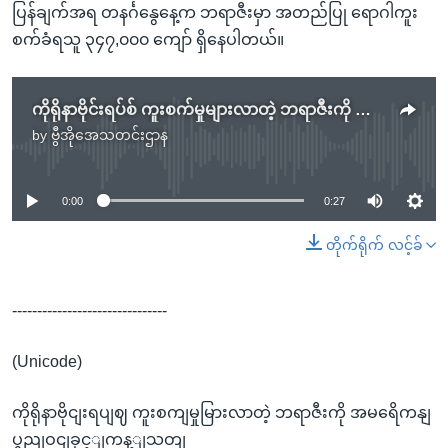
ပြန်ချက်အရ တနင်္ဂနွေနေ့က ဘရာဇီးမှာ အတည်ပြု ရောဂါကူး
စက်ခံရသူ ၃၄၇,၀၀၀ ကျော် ရှိနေပါတယ်။
ကိုရိုနာဗိုင်းရပ်စ် ကူးစက်မှုများလာတဲ့ ဘရာဇီးကို အမေရိကန် ပြည်ဝင်ခွင့်ကန့်သတ်
by
ဗွီအိုအေသတင်းဌာန
No media source currently available
0:00
0:27
တိုက်ရိုက် လင့်ခ်
-------------------------------
(Unicode)
ကိုရိုနာဗိုငျးရပျဈ ကူးစကျမှုမြားလာတဲ့ ဘရာဇီးကို အမရေိကနျ
ပွညျဝငျခှင့ျကန့ျသတျ