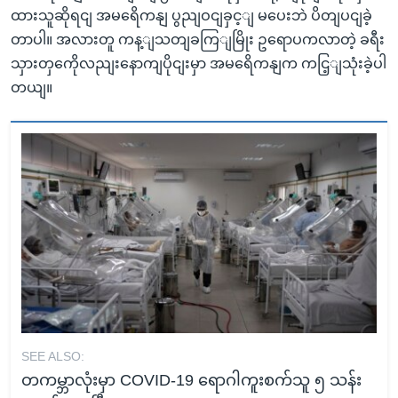
ထားသူဆိုရငျ အမရေိကနျ ပွညျဝငျခှင့ျ မပေးဘဲ ပိတျပငျခဲ့
တာပါ။ အလားတူ ကန့ျသတျခကြျမြိုး ဥရောပကလာတဲ့ ခရီး
သှားတှကေိုလညျးနောကျပိုငျးမှာ အမရေိကနျက ကငြ့ျသုံးခဲ့ပါ
တယျ။
SEE ALSO:
တကမ္ဘာလုံးမှာ COVID-19 ရောဂါကူးစက်သူ ၅ သန်း