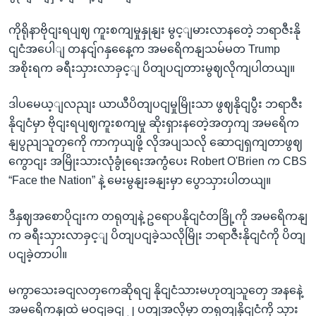
ကိုရိုနာဗိုငျးရပျဈ ကူးစကျမှုနှုနျး မွင့ျမားလာနတေဲ့ ဘရာဇီးနို
ငျငံအပေါျ တနငျ်ဂနှနေေ့က အမရေိကနျသမ်မတ Trump
အစိုးရက ခရီးသှားလာခှင့ျ ပိတျပငျတားမွဈလိုကျပါတယျ။
ဒါပမေယ့ျလညျး ယာယီပိတျပငျမှုမြိုးသာ ဖွဈနိုငျပွီး ဘရာဇီး
နိုငျငံမှာ ဗိုငျးရပျဈကူးစကျမှု ဆိုးရှားနတေဲ့အတှကျ အမရေိက
နျပွညျသူတှကေို ကာကှယျဖို့ လိုအပျသလို ဆောငျရှကျတာဖွဈ
ကွောငျး အမြိုးသားလုံခွုံရေးအကွံပေး Robert O'Brien က CBS
“Face the Nation” နဲ့ မေးမွနျးခနျးမှာ ပွောသှားပါတယျ။
ဒီနှဈအစောပိုငျးက တရုတျနဲ့ ဥရောပနိုငျငံတခြို့ကို အမရေိကနျ
က ခရီးသှားလာခှင့ျ ပိတျပငျခဲ့သလိုမြိုး ဘရာဇီးနိုငျငံကို ပိတျ
ပငျခဲ့တာပါ။
မကွာသေးခငျလတှကေဆိုရငျ နိုငျငံသားမဟုတျသူတှေ အနနေဲ့
အမရေိကနျထဲ မဝငျခငျ ၂ ပတျအလိုမှာ တရုတျနိုငျငံကို သှား