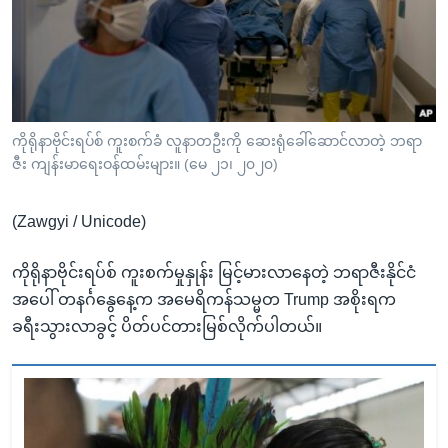
အ
သုတပဒေသာ အင်္ဂလိပ်စာ
ညွန်း
Learning English
စာမျက်နှာ
သို့
ဗွီအိုအေ လူမှုကွန်ယက်များ
ကျော်
ကြည့်
ကိုရိုနာဗိုင်းရပ်စ် ကူးစက်ခံ လူနာတဦးကို ဆေးရုံခေါ်ဆောင်လာတဲ့ ဘရာ
ဇီး ကျန်းမာရေးဝန်ထမ်းများ။ (မေ ၂၁၊ ၂၀၂၀)
ရန်
ဘာသာစကားများ
ရှာဖွေ
(Zawgyi / Unicode)
ရန်
နေရာ
ကိုရိုနာဗိုင်းရပ်စ် ကူးစက်မှုနှုန်း မြင့်မားလာနေတဲ့ ဘရာဇီးနိုင်ငံ
သို့
အပေါ် တနင်္ဂနွေနေ့က အမေရိကန်သမ္မတ Trump အစိုးရက
ကျော်
ခရီးသွားလာခွင့် ပိတ်ပင်တားမြစ်လိုက်ပါတယ်။
ရန်