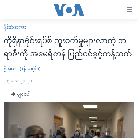
သုံး
ရ
လွယ်ကူ
နိုင်ငံတကာ
မူလစာမျက်နှာ
စေ
ကိုရိုနာဗိုင်းရပ်စ် ကူးစက်မှုများလာတဲ့ ဘ
မြန်မာ
သည့်
ရာဇီးကို အမေရိကန် ပြည်ဝင်ခွင့်ကန့်သတ်
ကမ္ဘာ့သတင်းများ
Link
ဗွီဒီယို
နိုင်ငံတကာ
ဗွီအိုအေ (မြန်မာပိုင်း)
များ
သတင်းလွတ်လပ်ခွင့်
အမေရိကန်
၂၅ ေမ၊ ၂၀၂၀
ပင်မ
ရပ်ဝန်းတခု လမ်းတခု အလွန်
တရုတ်
အကြောင်းအရာ
မျှဝေပါ
သို့
အင်္ဂလိပ်စာလေ့လာမယ်
အစ္စရေး-ပါလက်စတိုင်း
ကျော်
အပတ်စဉ်ကဏ္ဍများ
အမေရိကန်သုံးအီဒီယံ
ကြည့်
ရေဒီယိုနှင့်ရုပ်သံ အချက်အလက်များ
မကြေးမုံရဲ့ အင်္ဂလိပ်စာ
ရေဒီယို
ရန်
ပင်မ
ရေဒီယို/တီဗွီအစီအစဉ်
ရုပ်ရှင်ထဲက အင်္ဂလိပ်စာ
တီဗွီ