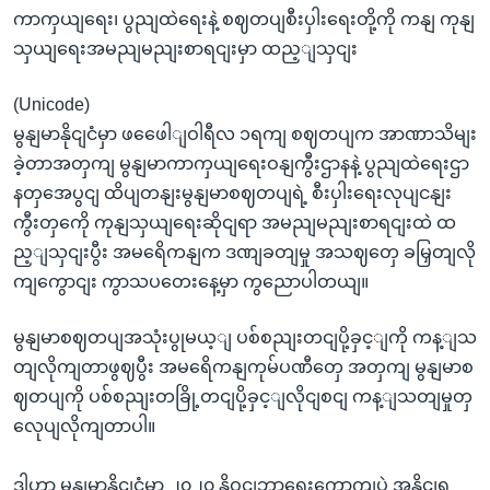
ကာကှယျရေး၊ ပွညျထဲရေးနဲ့ စဈတပျစီးပှါးရေးတို့ကို ကနျ ကုနျ
သှယျရေးအမညျမညျးစာရငျးမှာ ထည့ျသှငျး
(Unicode)
မွနျမာနိုငျငံမှာ ဖဖေေါျဝါရီလ ၁ရကျ စဈတပျက အာဏာသိမျး
ခဲ့တာအတှကျ မွနျမာကာကှယျရေးဝနျကွီးဌာနနဲ့ ပွညျထဲရေးဌာ
နတှအေပွငျ ထိပျတနျးမွနျမာစဈတပျရဲ့ စီးပှါးရေးလုပျငနျး
ကွီးတှကေို ကုနျသှယျရေးဆိုငျရာ အမညျမညျးစာရငျးထဲ ထ
ည့ျသှငျးပွီး အမရေိကနျက ဒဏျခတျမှု အသဈတှေ ခမြှတျလို
ကျကွောငျး ကွာသပတေးနေ့မှာ ကွညောပါတယျ။
မွနျမာစဈတပျအသုံးပွုမယ့ျ ပစ်စညျးတငျပို့ခှင့ျကို ကန့ျသ
တျလိုကျတာဖွဈပွီး အမရေိကနျကုမ်ပဏီတှေ အတှကျ မွနျမာစ
ဈတပျကို ပစ်စညျးတခြို့တငျပို့ခှင့ျလိုငျစငျ ကန့ျသတျမှုတှ
လေုပျလိုကျတာပါ။
ဒါဟာ မွနျမာနိုငျငံမှာ ၂၀၂၀ နိုဝငျဘာရှေးကောကျပှဲ အနိုငျရ