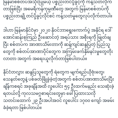
မြန်မာစစ်တပ်အသုံးပြုမယ့် ပစ္စည်းတင်ပို့ခွင့်ကို ကန့်သတ်လိုက်
တာဖြစ်ပြီး အမေရိကန်ကုမ္ပဏီတွေ အတွက် မြန်မာစစ်တပ်ကို
ပစ္စည်းတချို့တင်ပို့ခွင့်လိုင်စင် ကန့်သတ်မှုတွေလုပ်လိုက်တာပါ။
ဒါဟာ မြန်မာနိုင်ငံမှာ ၂၀၂၀ နိုဝင်ဘာရွေးကောက်ပွဲ အနိုင်ရ ဒေါ်
အောင်ဆန်းစုကြည် ဦးဆောင်တဲ့ အရပ်သား အစိုးရကို ဖြုတ်ချ
ပြီး စစ်တပ်က အာဏာသိမ်းတာကို ဆန့်ကျင်ဆန္ဒပြတဲ့ ပြည်သူ
တွေကို စစ်တပ်အာဏာပိုင်တွေက အကြမ်းဖက်နှိမ်နင်းမှုတွေတိုး
လာတာ အတွက် အရေးယူလိုက်တာဖြစ်ပါတယ်။
နိုင်ငံတလွှား ဆန္ဒပြသူတွေကို ရဲတွေက မျက်ရည်ယိုဗုံးတွေ၊
သေနတ်တွေနဲ့ ပစ်ခတ်ဖြိုခွဲခဲ့တဲ့အတွက် စစ်တပ်အာဏာသိမ်းပြီး
ချိန်ကစရင် အခုချိန်အထိ လူပေါင်း ၅၄ ဦးထက်မနည်း သေဆုံးခဲ့
ရတယ်လို့ ကုလသမဂ္ဂစာရင်းတွေမှာ ဖေါ်ပြထားသလို
သတင်းထောက် ၂၉ ဦးအပါအဝင် လူပေါင်း ၁၇၀၀ ကျော် အဖမ်း
ခံခဲ့ရတာ ဖြစ်ပါတယ်။