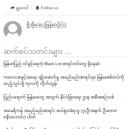
မျှဝေပါ
Follow us
ဗွီအိုအေ (မြန်မာပိုင်း)
ဆက်စပ်သတင်းများ ...
မြန်မာပြည် ဝင်ခွင့်မရတဲ့ Black List စာရင်းဝင်တွေ ရှိနေဆဲ
ကလေးအခွင့်အရေး ချိုးဖောက်မှု အမည်မည်းစာရင်းမှာ မြန်မာစစ်တပ်ကို
ထည့်သွင်းဖို့ ကုလကို တိုက်တွန်း
ပြည်ပရောက် မြန်မာတွေ အတွက် နိုင်ငံခြားရေး ဌာန အစီအစဉ်သစ်
အမေရိကန် အမည်မည်းစာရင်း ဖယ်ရှားခံရသူ (၃)ဦးအနက် ဦးတေဇ
ဇနီး(ဟောင်း) ပါဝင်