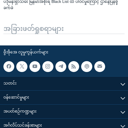
ပဒိုမန်းရှာသမီး မြန်မာအစိုးရ Black List ထဲ ပါဝင်မှုကြောင့် ဌာနေပြန်ဖို့
ခက်ခဲ
အခြားဖတ်ရှုစရာများ
ဗွီအိုအေ လူမှုကွန်ယက်များ
သတင်း
၀န်ဆောင်မှုများ
အပတ်စဉ်ကဏ္ဍများ
အင်္ဂလိပ်သင်ခန်းစာများ