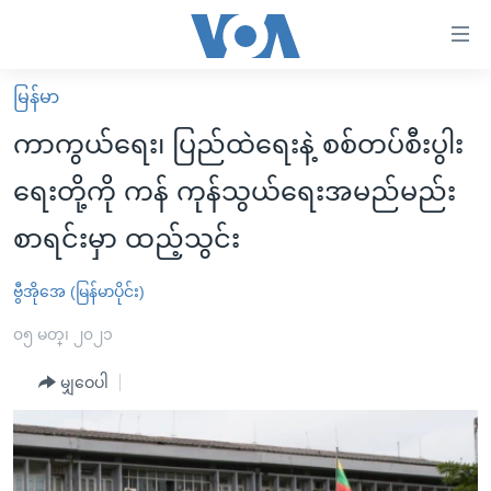
သုံး
ရ
လွယ်ကူ
မြန်မာ
မူလစာမျက်နှာ
စေ
ကာကွယ်ရေး၊ ပြည်ထဲရေးနဲ့ စစ်တပ်စီးပွါး
မြန်မာ
သည့်
ရေးတို့ကို ကန် ကုန်သွယ်ရေးအမည်မည်း
ကမ္ဘာ့သတင်းများ
Link
စာရင်းမှာ ထည့်သွင်း
ဗွီဒီယို
နိုင်ငံတကာ
များ
သတင်းလွတ်လပ်ခွင့်
အမေရိကန်
ပင်မ
ဗွီအိုအေ (မြန်မာပိုင်း)
ရပ်ဝန်းတခု လမ်းတခု အလွန်
တရုတ်
အကြောင်းအရာ
၀၅ မတ္၊ ၂၀၂၁
သို့
အင်္ဂလိပ်စာလေ့လာမယ်
အစ္စရေး-ပါလက်စတိုင်း
ကျော်
မျှဝေပါ
အပတ်စဉ်ကဏ္ဍများ
အမေရိကန်သုံးအီဒီယံ
ကြည့်
ရေဒီယိုနှင့်ရုပ်သံ အချက်အလက်များ
မကြေးမုံရဲ့ အင်္ဂလိပ်စာ
ရေဒီယို
ရန်
ပင်မ
ရေဒီယို/တီဗွီအစီအစဉ်
ရုပ်ရှင်ထဲက အင်္ဂလိပ်စာ
တီဗွီ