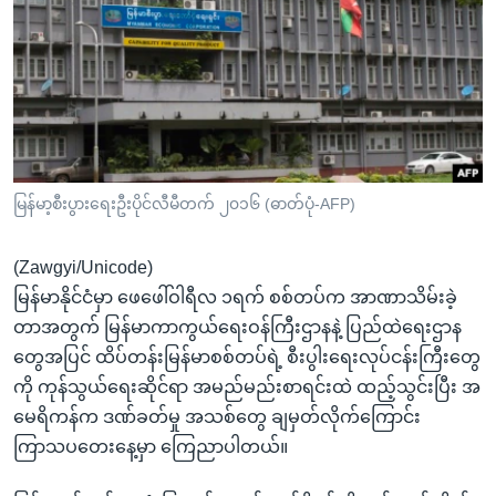
အ
သုတပဒေသာ အင်္ဂလိပ်စာ
ညွန်း
Learning English
စာမျက်နှာ
သို့
ဗွီအိုအေ လူမှုကွန်ယက်များ
ကျော်
ကြည့်
ရန်
ဘာသာစကားများ
မြန်မာ့စီးပွားရေးဦးပိုင်လီမီတက် ၂၀၁၆ (ဓာတ်ပုံ-AFP)
ရှာဖွေ
ရန်
(Zawgyi/Unicode)
နေရာ
မြန်မာနိုင်ငံမှာ ဖေဖေါ်ဝါရီလ ၁ရက် စစ်တပ်က အာဏာသိမ်းခဲ့
သို့
တာအတွက် မြန်မာကာကွယ်ရေးဝန်ကြီးဌာနနဲ့ ပြည်ထဲရေးဌာန
ကျော်
တွေအပြင် ထိပ်တန်းမြန်မာစစ်တပ်ရဲ့ စီးပွါးရေးလုပ်ငန်းကြီးတွေ
ရန်
ကို ကုန်သွယ်ရေးဆိုင်ရာ အမည်မည်းစာရင်းထဲ ထည့်သွင်းပြီး အ
မေရိကန်က ဒဏ်ခတ်မှု အသစ်တွေ ချမှတ်လိုက်ကြောင်း
ကြာသပတေးနေ့မှာ ကြေညာပါတယ်။