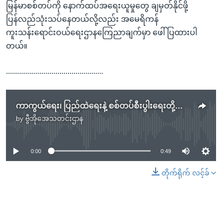
မြန်မာစစ်တပ်ကို နောက်ထပ်အရေးယူမှုတွေ ချမှတ်နိုင်ဖို့
ပြန်လည်သုံးသပ်နေတယ်လို့လည်း အမေရိကန်
ကူးသန်းရောင်းဝယ်ရေးဌာနကြေညာချက်မှာ ဖေါ်ပြထားပါ
တယ်။
.................................................
ကာကွယ်ရေး၊ ပြည်ထဲရေးနဲ့ စစ်တပ်စီးပွါးရေးတို့ကို ကန် ကုန်သွယ်ရေးအမည်မည်းစာရင်းမှာ ထည့်သွင်း
by
ဗွီအိုအေသတင်းဌာန
No media source currently available
0:00
0:49
တိုက်ရိုက် လင့်ခ်