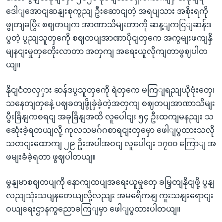
ဒေါျအောငျဆနျးစုကွညျ ဦးဆောငျတဲ့ အရပျသား အစိုးရကို
ဖွုတျခပြွီး စဈတပျက အာဏာသိမျးတာကို ဆန့ျကငြျဆန်ဒ
ပွတဲ့ ပွညျသူတှကေို စဈတပျအာဏာပိုငျတှကေ အကွမျးဖကျနှိ
မျနငျးမှုတှတေိုးလာတာ အတှကျ အရေးယူလိုကျတာဖွဈပါတ
ယျ။
နိုငျငံတလှှား ဆန်ဒပွသူတှကေို ရဲတှကေ မကြျရညျယိုဗုံးတှေ၊
သနေတျတှနေဲ့ ပဈခတျဖွိုခှဲခဲ့တဲ့အတှကျ စဈတပျအာဏာသိမျး
ပွီးခြိနျကစရငျ အခုခြိနျအထိ လူပေါငျး ၅၄ ဦးထကျမနညျး သ
ဆေုံးခဲ့ရတယျလို့ ကုလသမဂ်ဂစာရငျးတှမှော ဖေါျပွထားသလို
သတငျးထောကျ ၂၉ ဦးအပါအဝငျ လူပေါငျး ၁၇၀၀ ကြောျ အ
ဖမျးခံခဲ့ရတာ ဖွဈပါတယျ။
မွနျမာစဈတပျကို နောကျထပျအရေးယူမှုတှေ ခမြှတျနိုငျဖို့ ပွနျ
လညျသုံးသပျနတေယျလို့လညျး အမရေိကနျ ကူးသနျးရောငျး
ဝယျရေးဌာနကွညောခကြျမှာ ဖေါျပွထားပါတယျ။