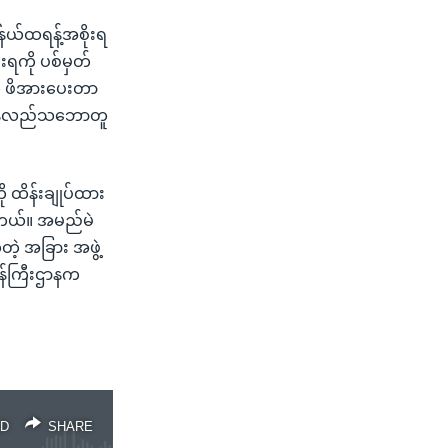
်နယ်ထရန့်အစိုးရ
းရကို ပစ်မှတ်
ု ဖိအားပေးတာ
ု ပြန်လည်သဘောတူ
ို ထိန်းချုပ်ထား
ပါတယ်။ အမည်မဲ
့ အခြား အဖွဲ့
ဝန်ကြီးဌာနက
D
SHARE