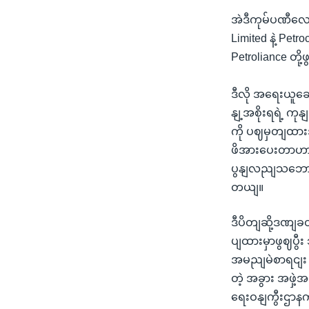
အဲဒီကုမ်ပဏီလေး
Limited နဲ့ Petr
Petroliance တိ
ဒီလို အရေးယူဆ
နျ့အစိုးရရဲ့ က
ကို ပဈမှတျထား
ဖိအားပေးတာဟာ ရ
ပွနျလညျသဘောတူည
တယျ။
ဒီပိတျဆို့ဒဏျခတ
ပျထားမှာဖွဈပွီ
အမညျမဲစာရငျး
တဲ့ အခွား အဖှဲ
ရေးဝနျကွီးဌာန