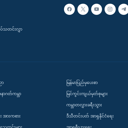
းလ်သတင်းလွှာ
ပညာ
မြန်မာပြည်မှပေးစာ
အနာဂတ်ကမ္ဘာ
မြင်ကွင်းကျယ်မှတ်စုများ
ကမ္ဘာတလွှားခရီးသွား
း အားကစား
ဒီသီတင်းပတ် အာရှနိုင်ငံရေး
ားသတင်းများ
အာရှစီးပွားရေး