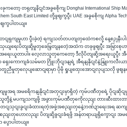
ခုကတော့ တရုတျနိငျငံအခွစေိုကျ Donghai International Ship 
ochem South East Limited တို့ဖွဈကွပွီး UAE အခွစေိုကျ Alpha Tech 
ု့ဖွဈကွပါတယျ။
ောငျရှကျမှုဟာ ပွီးခဲ့တဲ့ ရကျသတ်တပတျတှထေဲကစလို့ နေ့စဉျနီး
ုနျသှယျရေးပိတျဆို့မှုတှခေမြှတျနတေဲ့အထဲက တခုဖွဈပွီး အမြားစုဟ
အရေးယူတာပါ။ လေ့လာသူတှကေတော့ ဒီလိုပိတျဆို့အရေးယူပွီး အီရ
ှေးကောကျခံသမ်မတ ဂြိူးဘိုငျဒနျရဲ့ အီရနျနိုငျငံနဲ့နြူးကလီးယာ
ီမှုတှလေုပျဆောငျရာမှာ ပိုမို ရှုပျထှေးအောငျလုပျသလို ဖွဈနတ
ျမှုအရ အမရေိကနျနိုငျငံအတှငျးမှာရှိတဲ့ ကုမ်ပဏီတှရေဲ့ ပိုငျဆိုငျမှ
း သူတို့နဲ့ မပကျသကျဖို့ အခွားကုမ်ပဏီတှကေိုလညျး တားဆီးထား
 တငျသှငျးခွငျးခံထားရတဲ့အဖှဲ့အစညျးတှနေဲ့ဘဏ်ဍာရေးအရ ဆ
့အစညျးတှဟောလညျး ပိတျဆို့ခွငျးခံရဖို့ အန်တရာယျရှိကွောငျး 
က ပွောပါတယျ။