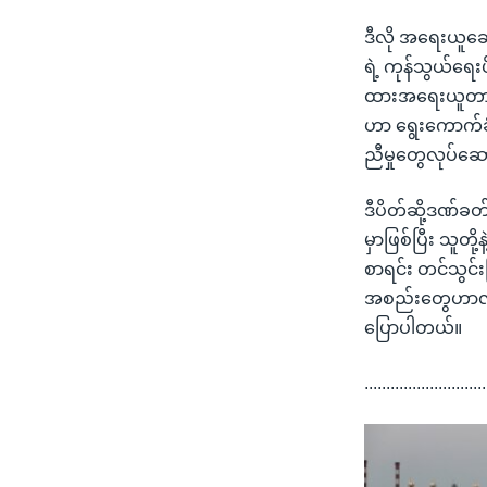
ဒီလို အရေးယူဆော
ရဲ့ ကုန်သွယ်ရေး
ထားအရေးယူတာပါ
ဟာ ရွေးကောက်ခံသ
ညီမှုတွေလုပ်ဆော
ဒီပိတ်ဆို့ဒဏ်ခတ်
မှာဖြစ်ပြီး သူ
စာရင်း တင်သွင်
အစည်းတွေဟာလည်း
ပြောပါတယ်။
............................