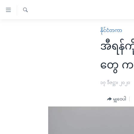
သုံး
ရ
ရှာဖွေ
လွယ်ကူ
မူလစာမျက်နှာ
နိုင်ငံတကာ
ရ
စေ
မြန်မာ
လာ
အီရန်က
သည့်
ဒ်
ကမ္ဘာ့သတင်းများ
Link
ဗွီဒီယို
နိုင်ငံတကာ
တွေ က
များ
သတင်းလွတ်လပ်ခွင့်
အမေရိကန်
ပင်မ
ရပ်ဝန်းတခု လမ်းတခု အလွန်
တရုတ်
၁၇ ဒီဇင္ဘာ၊ ၂၀၂၀
အကြောင်းအရာ
အင်္ဂလိပ်စာလေ့လာမယ်
အစ္စရေး-ပါလက်စတိုင်း
သို့
မျှဝေပါ
အပတ်စဉ်ကဏ္ဍများ
အမေရိကန်သုံးအီဒီယံ
ကျော်
ကြည့်
ရေဒီယိုနှင့်ရုပ်သံ အချက်အလက်များ
မကြေးမုံရဲ့ အင်္ဂလိပ်စာ
ရေဒီယို
ရန်
ရေဒီယို/တီဗွီအစီအစဉ်
ရုပ်ရှင်ထဲက အင်္ဂလိပ်စာ
တီဗွီ
ပင်မ