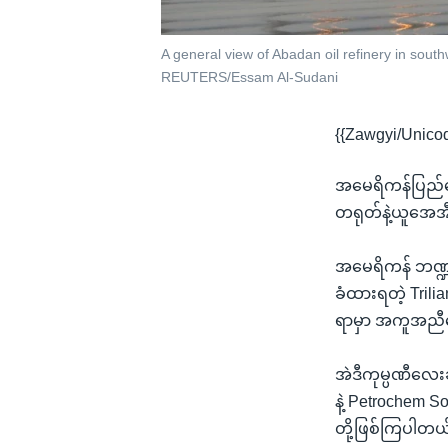
A general view of Abadan oil refinery in south
REUTERS/Essam Al-Sudani
{{Zawgyi/Unico
အမေရိကန်ပြည်တေ
တရုတ်နဲ့ယူအေအီး
အမေရိကန် ဘဏ္ဍာ
ခံထားရတဲ့ Trili
ရာမှာ အကူအညီပ
အဲဒီကုမ္ပဏီလေး
နဲ့ Petrochem So
တို့ဖြစ်ကြပါတယ