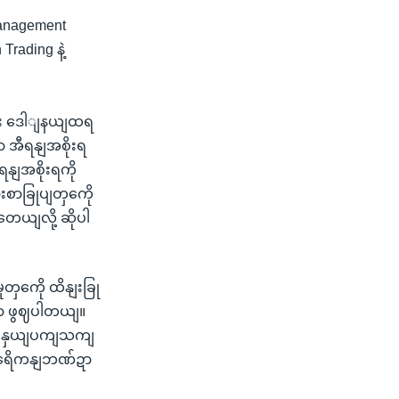
Management
Trading နဲ့
ပါး ဒေါျနယျထရ
ာ အီရနျအစိုးရ
နျအစိုးရကို
းစာခြုပျတှကေို
ေယျလို့ ဆိုပါ
ုတှကေို ထိနျးခြု
တာ ဖွဈပါတယျ။
ကျနှယျပကျသကျ
အမရေိကနျဘဏ်ဍာ