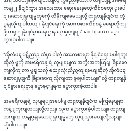
အရ သပိတျမှောကျတယျလို့ ကွညောခဲ့တာက တရုတျနဲ့ အမရေိ
ကနျ ၂ နိုငျငံကွား အလေးထား ဆှေးနှေးနတေဲ့ကိစ်စတှေ၊ ပူးပေါ
ငျးဆောငျရှကျမှုတှကေို ထိခိုကျစမေယျလို့ တရုတျနိုငျငံက တုံ့
ပွနျလိုကျပါတယျ။ နိုငျငံရေးကို အားကစားကိစ်စနဲ့ မရောလိုကျ
ဖို့ တရုတျနိုငျငံခွားရေးဌာန ပွောခှင့ျရ Zhao Lijian က ပွော
ကွားခဲ့ပါတယျ။
“အိုလံပဈပဋိညာဉျထဲမှာ ပါတဲ့ အားကစားမှာ နိုငျငံရေး မပါရဘူး
ဆိုတဲ့ မူကို အမရေိကနျရဲ့ လုပျရပျက အကွီးအကယြျ ခြိုးဖော
ကျလိုကျတာ ဖွဈသလို စညျးလုံးညီညှတျရမယျဆိုတဲ့ အိုလံပဈ
ဆောငျပုဒျကို ခြိုးဖောကျလိုကျတာ ဖွဈပါတယျ။” လို့ တရုတျနို
ငျငံခွားရေးဌာန ပွောခှင့ျရက ပွောကွားခဲ့တာပါ။
အမရေိကနျရဲ့ လုပျရပျအပေါျ တရုတျနိုငျငံက မကြနေပျစှာ
ကန့ျကှကျတယျလို့လညျး သူက ပွောကွားခဲ့ပါတယျ။ တရုတျ
ဘကျက တနျပွနျဆောငျရှကျမှုတှေ လုပျသှားမယျလို့လညျး
ဆိုပါတယျ။