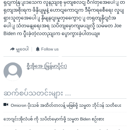
ရှငျကနြျးဒသေက လူနညျးစု မှတျစလငျ ဝီဂါတှအေပေါျ တ
ရုတျအစိုးရက ဖိနှိပျမှုနဲ့ ဟောငျကောငျက ဒီမိုကရစေီရေး လှုပျ
ရှားသူတှအေပေါျ နှိမျနငျးမှုတှကွေောင့ျ တရုတျနိုငျငံအ
ပေါျ သံတမနျရေးအရ သပိတျမှောကျမယျလို့ သမ်မတ Joe
Biden က ပွီးခဲ့တဲ့လတညျးက ပွောကွားခဲ့ပါတယျ။
မျှဝေပါ
Follow us
ဗွီအိုအေ (မြန်မာပိုင်း)
ဆက်စပ်သတင်းများ ...
Omicron ပိုးသစ် အထိတ်တလန့် မဖြစ်ဖို့ သမ္မတ ဘိုင်ဒန် သတိပေး
ဘေဂျင်းအိုလံပစ် ကို သပိတ်မှောက်ဖို့ သမ္မတ Biden စဉ်းစား