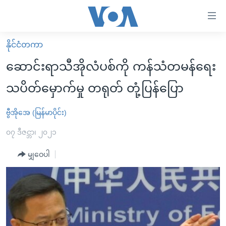
သုံး
ရ
လွယ်ကူ
နိုင်ငံတကာ
မူလစာမျက်နှာ
စေ
ဆောင်းရာသီအိုလံပစ်ကို ကန်သံတမန်ရေး
မြန်မာ
သည့်
သပိတ်မှောက်မှု တရုတ် တုံ့ပြန်ပြော
ကမ္ဘာ့သတင်းများ
Link
ဗွီဒီယို
နိုင်ငံတကာ
ဗွီအိုအေ (မြန်မာပိုင်း)
များ
သတင်းလွတ်လပ်ခွင့်
အမေရိကန်
၀၇ ဒီဇင္ဘာ၊ ၂၀၂၁
ပင်မ
ရပ်ဝန်းတခု လမ်းတခု အလွန်
တရုတ်
အကြောင်းအရာ
မျှဝေပါ
သို့
အင်္ဂလိပ်စာလေ့လာမယ်
အစ္စရေး-ပါလက်စတိုင်း
ကျော်
အပတ်စဉ်ကဏ္ဍများ
အမေရိကန်သုံးအီဒီယံ
ကြည့်
ရေဒီယိုနှင့်ရုပ်သံ အချက်အလက်များ
မကြေးမုံရဲ့ အင်္ဂလိပ်စာ
ရေဒီယို
ရန်
ပင်မ
ရေဒီယို/တီဗွီအစီအစဉ်
ရုပ်ရှင်ထဲက အင်္ဂလိပ်စာ
တီဗွီ