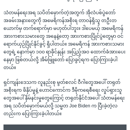
သံတမန်ရေးအရ သပိတ်မှောက်တဲ့အတွက် အိုလံပစ်ပွဲတော်
အခမ်းအနားတွေကို အမေရိကန်အစိုးရ တာဝန်ရှိသူ တဦးတ
ယောက်မှ တက်ရောက်မှာ မဟုတ်ပါဘူး။ ဒါပေမယ့် အမေရိကန်
အားကစားသမားတွေ အနေနဲ့တော့ အားကစားပြိုင်ပွဲတွေမှာ ဝင်
ရောက်ယှဉ်ပြိုင်နိုင်ခွင့် ရှိပါတယ်။ အမေရိကန် အားကစားသမား
တွေရဲ့ နောက်မှာ ၁၀၀ ရာခိုင်နှုန်း အပြည့်အဝ ထောက်ခံအားပေး
နေမှာ ဖြစ်တယ်လို့ အိမ်ဖြူတော် ပြောခွင့်ရက ပြောကြားခဲ့ပါ
တယ်။
ရှင်ကျန်းဒေသက လူနည်းစု မွတ်စလင် ဝီဂါတွေအပေါ် တရုတ်
အစိုးရက ဖိနှိပ်မှုနဲ့ ဟောင်ကောင်က ဒီမိုကရေစီရေး လှုပ်ရှားသူ
တွေအပေါ် နှိမ်နင်းမှုတွေကြောင့် တရုတ်နိုင်ငံအပေါ် သံတမန်ရေး
အရ သပိတ်မှောက်မယ်လို့ သမ္မတ Joe Biden က ပြီးခဲ့တဲ့လ
တည်းက ပြောကြားခဲ့ပါတယ်။