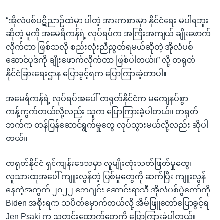
“အိုလံပစ်ပဋိညာဉ်ထဲမှာ ပါတဲ့ အားကစားမှာ နိုင်ငံရေး မပါရဘူး
ဆိုတဲ့ မူကို အမေရိကန်ရဲ့ လုပ်ရပ်က အကြီးအကျယ် ချိုးဖောက်
လိုက်တာ ဖြစ်သလို စည်းလုံးညီညွတ်ရမယ်ဆိုတဲ့ အိုလံပစ်
ဆောင်ပုဒ်ကို ချိုးဖောက်လိုက်တာ ဖြစ်ပါတယ်။” လို့ တရုတ်
နိုင်ငံခြားရေးဌာန ပြောခွင့်ရက ပြောကြားခဲ့တာပါ။
အမေရိကန်ရဲ့ လုပ်ရပ်အပေါ် တရုတ်နိုင်ငံက မကျေနပ်စွာ
ကန့်ကွက်တယ်လို့လည်း သူက ပြောကြားခဲ့ပါတယ်။ တရုတ်
ဘက်က တန်ပြန်ဆောင်ရွက်မှုတွေ လုပ်သွားမယ်လို့လည်း ဆိုပါ
တယ်။
တရုတ်နိုင်ငံ ရှင်ကျန်းဒေသမှာ လူမျိုးတုံးသတ်ဖြတ်မှုတွေ၊
လူသားထုအပေါ် ကျူးလွန်တဲ့ ပြစ်မှုတွေကို ဆက်ပြီး ကျူးလွန်
နေတဲ့အတွက် ၂၀၂၂ ဘေဂျင်း ဆောင်းရာသီ အိုလံပစ်ပွဲတော်ကို
Biden အစိုးရက သပိတ်မှောက်တယ်လို့ အိမ်ဖြူတော်ပြောခွင့်ရ
Jen Psaki က သတင်းထောက်တွေကို ပြောကြားခဲ့ပါတယ်။