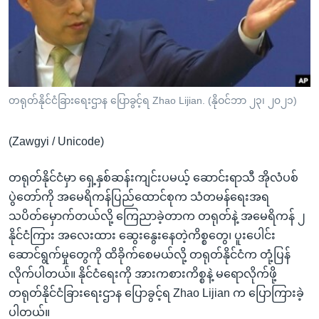
အ
သုတပဒေသာ အင်္ဂလိပ်စာ
ညွန်း
Learning English
စာမျက်နှာ
သို့
ဗွီအိုအေ လူမှုကွန်ယက်များ
ကျော်
ကြည့်
တရုတ်နိုင်ငံခြားရေးဌာန ပြောခွင့်ရ Zhao Lijian. (နိုဝင်ဘာ ၂၃၊ ၂၀၂၁)
ရန်
ဘာသာစကားများ
ရှာဖွေ
(Zawgyi / Unicode)
ရန်
နေရာ
တရုတ်နိုင်ငံမှာ ရှေ့နှစ်ဆန်းကျင်းပမယ့် ဆောင်းရာသီ အိုလံပစ်
သို့
ပွဲတော်ကို အမေရိကန်ပြည်ထောင်စုက သံတမန်ရေးအရ
ကျော်
သပိတ်မှောက်တယ်လို့ ကြေညာခဲ့တာက တရုတ်နဲ့ အမေရိကန် ၂
ရန်
နိုင်ငံကြား အလေးထား ဆွေးနွေးနေတဲ့ကိစ္စတွေ၊ ပူးပေါင်း
ဆောင်ရွက်မှုတွေကို ထိခိုက်စေမယ်လို့ တရုတ်နိုင်ငံက တုံ့ပြန်
လိုက်ပါတယ်။ နိုင်ငံရေးကို အားကစားကိစ္စနဲ့ မရောလိုက်ဖို့
တရုတ်နိုင်ငံခြားရေးဌာန ပြောခွင့်ရ Zhao Lijian က ပြောကြားခဲ့
ပါတယ်။