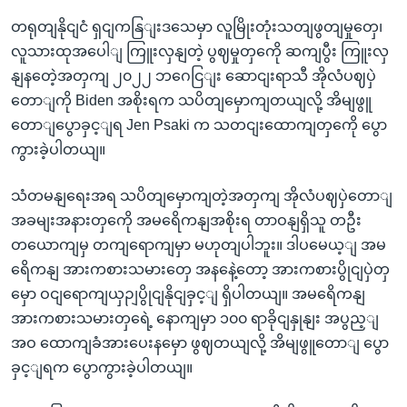
တရုတျနိုငျငံ ရှငျကနြျးဒသေမှာ လူမြိုးတုံးသတျဖွတျမှုတှေ၊
လူသားထုအပေါျ ကြူးလှနျတဲ့ ပွဈမှုတှကေို ဆကျပွီး ကြူးလှ
နျနတေဲ့အတှကျ ၂၀၂၂ ဘဂေငြျး ဆောငျးရာသီ အိုလံပဈပှဲ
တောျကို Biden အစိုးရက သပိတျမှောကျတယျလို့ အိမျဖွူ
တောျပွောခှင့ျရ Jen Psaki က သတငျးထောကျတှကေို ပွော
ကွားခဲ့ပါတယျ။
သံတမနျရေးအရ သပိတျမှောကျတဲ့အတှကျ အိုလံပဈပှဲတောျ
အခမျးအနားတှကေို အမရေိကနျအစိုးရ တာဝနျရှိသူ တဦး
တယောကျမှ တကျရောကျမှာ မဟုတျပါဘူး။ ဒါပမေယ့ျ အမ
ရေိကနျ အားကစားသမားတှေ အနနေဲ့တော့ အားကစားပွိုငျပှဲတှ
မှော ဝငျရောကျယှဉျပွိုငျနိုငျခှင့ျ ရှိပါတယျ။ အမရေိကနျ
အားကစားသမားတှရေဲ့ နောကျမှာ ၁၀၀ ရာခိုငျနှုနျး အပွည့ျ
အဝ ထောကျခံအားပေးနမှော ဖွဈတယျလို့ အိမျဖွူတောျ ပွော
ခှင့ျရက ပွောကွားခဲ့ပါတယျ။