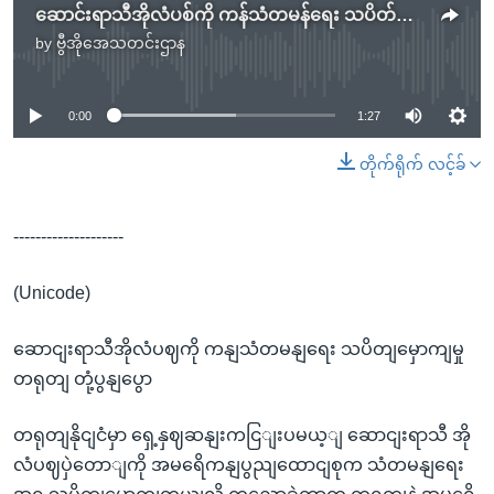
ဆောင်းရာသီအိုလံပစ်ကို ကန်သံတမန်ရေး သပိတ်မှောက်မှု တရုတ် တုံ့ပြန်ပြော
by
ဗွီအိုအေသတင်းဌာန
No media source currently available
0:00
1:27
တိုက်ရိုက် လင့်ခ်
--------------------
(Unicode)
ဆောငျးရာသီအိုလံပဈကို ကနျသံတမနျရေး သပိတျမှောကျမှု
တရုတျ တုံ့ပွနျပွော
တရုတျနိုငျငံမှာ ရှေ့နှဈဆနျးကငြျးပမယ့ျ ဆောငျးရာသီ အို
လံပဈပှဲတောျကို အမရေိကနျပွညျထောငျစုက သံတမနျရေး