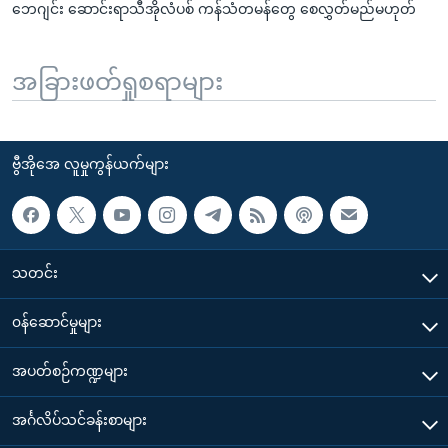
ဘေဂျင်း ဆောင်းရာသီအိုလံပစ် ကန်သံတမန်တွေ စေလွှတ်မည်မဟုတ်
အခြားဖတ်ရှုစရာများ
ဗွီအိုအေ လူမှုကွန်ယက်များ
သတင်း
၀န်ဆောင်မှုများ
အပတ်စဉ်ကဏ္ဍများ
အင်္ဂလိပ်သင်ခန်းစာများ