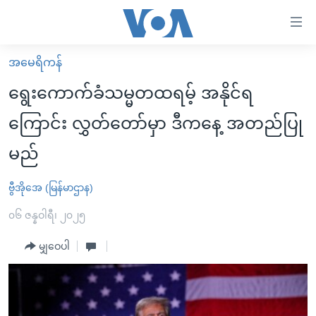
သုံး
ရ
လွယ်ကူ
အမေရိကန်
မူလစာမျက်နှာ
စေ
ရွေးကောက်ခံသမ္မတထရမ့် အနိုင်ရ
မြန်မာ
သည့်
ကြောင်း လွှတ်တော်မှာ ဒီကနေ့ အတည်ပြု
ကမ္ဘာ့သတင်းများ
Link
မည်
ဗွီဒီယို
နိုင်ငံတကာ
များ
သတင်းလွတ်လပ်ခွင့်
အမေရိကန်
ပင်မ
ဗွီအိုအေ (မြန်မာဌာန)
ရပ်ဝန်းတခု လမ်းတခု အလွန်
တရုတ်
အကြောင်းအရာ
၀၆ ဇန္နဝါရီ၊ ၂၀၂၅
သို့
အင်္ဂလိပ်စာလေ့လာမယ်
အစ္စရေး-ပါလက်စတိုင်း
ကျော်
မျှဝေပါ
အပတ်စဉ်ကဏ္ဍများ
အမေရိကန်သုံးအီဒီယံ
ကြည့်
ရေဒီယိုနှင့်ရုပ်သံ အချက်အလက်များ
မကြေးမုံရဲ့ အင်္ဂလိပ်စာ
ရေဒီယို
ရန်
ပင်မ
ရေဒီယို/တီဗွီအစီအစဉ်
ရုပ်ရှင်ထဲက အင်္ဂလိပ်စာ
တီဗွီ