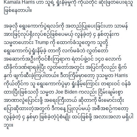
Kamala Harris ဟာ သူရဲ့ ရှုံးနိမ့်မှုကို ကိုယ်တိုင် ဆုံးဖြတ်ပေးရသူ
ဖြစ်နေတာပါ။
အခုလို ရွေးကောက်ပွဲရလဒ်ကို အတည်ပြုပေးခြင်းဟာ သာမန်
အားဖြင့်လုပ်ရိုးလုပ်စဉ်ဖြစ်ပေမယ့် လွန်ခဲ့တဲ့ ၄ နှစ်တုန်းက
သမ္မတဟောင်း Trump ကို ထောက်ခံသူတွေက သူတို့
ရွေးကောက်ပွဲရှုံးနိမ့်ခဲ့ တာကို လက်မခံဘဲ လွှတ်တော်
အဆောက်အဦးကိုဝင်စီးကြရာက ရဲတပ်ဖွဲ့ဝင် ၁၄၀ လောက်
ထိခိုက်ဒဏ်ရာရခဲ့ပြီး လွှတ်တော်အတွင်း အပြင်ကိုလည်း ရိုက်
နှက် ဖျက်ဆီးခဲ့ကြပါတယ်။ ဒီတကြိမ်မှာတော့ ဒုသမ္မတ Harris
ကိုယ်တိုင်က သူ ရွေးကောက်ပွဲမှာ ရှုံးနိမ့်ကြောင်း တရားဝင် ဝန်ခံ
ထားပြီးဖြစ်သလို သမ္မတ Joe Biden ကလည်း ငြိမ်းချမ်းစွာ
အာဏာလွဲပြောင်းဖို့ အရေးကြီးတယ် ဆိုတာကို မီးမောင်းထိုး
ပြောဆိုထားတဲ့အတွက် ဒီကနေ့ ပြုလုပ်မယ့် အစီအစဉ်ကတော့
လွန်ခဲ့တဲ့ ၄ နှစ်မှာ ဖြစ်ခဲ့တဲ့ပုံစံမျိုး ထပ်ဖြစ်ဖို့ အလားအလာ မရှိပါ
ဘူး။