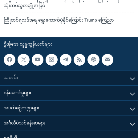
သုံးသပ်သူတချို့အမြင်​​​​​​​
ကြိုတင်ရလဒ်အရ ရွေးကောက်ပွဲနိုင်ကြောင်း Trump ကြေညာ
ဗွီအိုအေ လူမှုကွန်ယက်များ
သတင်း
၀န်ဆောင်မှုများ
အပတ်စဉ်ကဏ္ဍများ
အင်္ဂလိပ်သင်ခန်းစာများ
ရေဒီယို