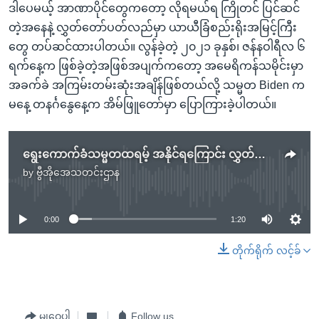
ဒါပေမယ့် အာဏာပိုင်တွေကတော့ လိုရမယ်ရ ကြိုတင် ပြင်ဆင်
တဲ့အနေနဲ့ လွှတ်တော်ပတ်လည်မှာ ယာယီခြံစည်းရိုးအမြင့်ကြီး
တွေ တပ်ဆင်ထားပါတယ်။ လွန်ခဲ့တဲ့ ၂၀၂၁ ခုနှစ်၊ ဇန်နဝါရီလ ၆
ရက်နေ့က ဖြစ်ခဲ့တဲ့အဖြစ်အပျက်ကတော့ အမေရိကန်သမိုင်းမှာ
အခက်ခဲ အကြမ်းတမ်းဆုံးအချိန်ဖြစ်တယ်လို့ သမ္မတ Biden က
မနေ့ တနင်္ဂနွေနေ့က အိမ်ဖြူတော်မှာ ပြောကြားခဲ့ပါတယ်။
ရွေးကောက်ခံသမ္မတထရမ့် အနိုင်ရကြောင်း လွှတ်တော်မှာ ဒီကနေ့ အတည်ပြုမည်
by
ဗွီအိုအေသတင်းဌာန
No media source currently available
0:00
1:20
တိုက်ရိုက် လင့်ခ်
မျှဝေပါ
Follow us