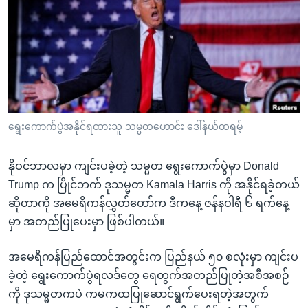
အ
သုတပဒေသာ အင်္ဂလိပ်စာ
ညွန်း
Learning English
စာမျက်နှာ
သို့
ဗွီအိုအေ လူမှုကွန်ယက်များ
ကျော်
ကြည့်
ရန်
ဘာသာစကားများ
ရွေးကောက်ပွဲအနိုင်ရထားသူ သမ္မတဟောင်း ဒေါ်နယ်ထရမ့်
ရှာဖွေ
ရန်
နိုဝင်ဘာလမှာ ကျင်းပခဲ့တဲ့ သမ္မတ ရွေးကောက်ပွဲမှာ Donald
နေရာ
Trump က ပြိုင်ဘက် ဒုသမ္မတ Kamala Harris ကို အနိုင်ရခဲ့တယ်
သို့
ဆိုတာကို အမေရိကန်လွှတ်တော်က ဒီကနေ့ ဇန်နဝါရီ ၆ ရက်နေ့
ကျော်
မှာ အတည်ပြုပေးမှာ ဖြစ်ပါတယ်။
ရန်
အမေရိကန်ပြည်ထောင်အတွင်းက ပြည်နယ် ၅၀ စလုံးမှာ ကျင်းပ
ခဲ့တဲ့ ရွေးကောက်ပွဲရလဒ်တွေ ရေတွက်အတည်ပြုတဲ့အစီအစဉ်
ကို ဒုသမ္မတကပဲ ကမကထပြုဆောင်ရွက်ပေးရတဲ့အတွက်