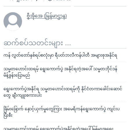
ဗွီအိုအေ (မြန်မာဌာန)
ဆက်စပ်သတင်းများ ...
ကန် လွှတ်တော်နှစ်ရပ်စလုံးမှာ ရီပတ်ဘလီကန်ပါတီ အများစုအနိုင်ရ
သမ္မတဟောင်းထရမ့် ရွေးကောက်ပွဲ အနိုင်ရတဲ့အပေါ် သမ္မတဘိုင်ဒန်
မိန့်ခွန်းပြောမည်
ရွေးကောက်ပွဲအနိုင်ရ သမ္မတဟောင်းထရမ့်ကို နိုင်ငံတကာခေါင်းဆောင်
တွေ ချီးကျူးစကားပါး​​​​​​​
ခြိမ်းခြောက် နှောင့်ယှက်မှုတွေကြား အမေရိကန်ရွေးကောက်ပွဲ ကျင်းပ
ပြီးစီး
သမ္မတဟောင်းထရမ့် ရွေးကောက်ပွဲအနိုင်ရတဲ့အပေါ် မြန်မာ့အရေး