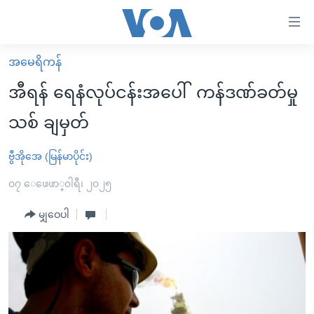
သုံး
ရ
လွယ်ကူ
အမေရိကန်
မူလစာမျက်နှာ
စေ
အီရန် ရေနံလုပ်ငန်းအပေါ် ကန်ဒဏ်ခတ်မှု
မြန်မာ
သည့်
သစ် ချမှတ်
ကမ္ဘာ့သတင်းများ
Link
ဗွီဒီယို
နိုင်ငံတကာ
ဗွီအိုအေ (မြန်မာပိုင်း)
များ
သတင်းလွတ်လပ်ခွင့်
အမေရိကန်
၀၇ ေဖေဖာ္၀ါရီ၊ ၂၀၂၅
ပင်မ
ရပ်ဝန်းတခု လမ်းတခု အလွန်
တရုတ်
အကြောင်းအရာ
မျှဝေပါ
သို့
အင်္ဂလိပ်စာလေ့လာမယ်
အစ္စရေး-ပါလက်စတိုင်း
ကျော်
အပတ်စဉ်ကဏ္ဍများ
အမေရိကန်သုံးအီဒီယံ
ကြည့်
ရေဒီယိုနှင့်ရုပ်သံ အချက်အလက်များ
မကြေးမုံရဲ့ အင်္ဂလိပ်စာ
ရေဒီယို
ရန်
ပင်မ
ရေဒီယို/တီဗွီအစီအစဉ်
ရုပ်ရှင်ထဲက အင်္ဂလိပ်စာ
တီဗွီ