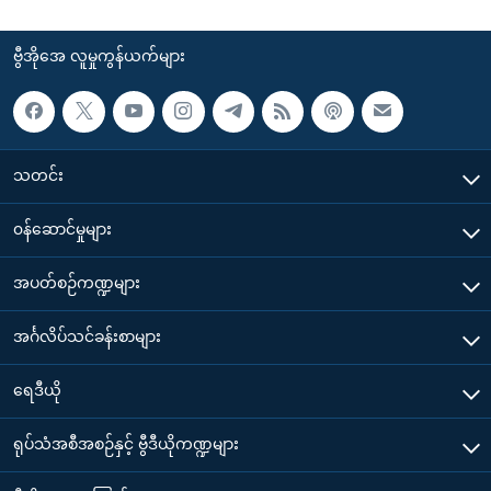
ဗွီအိုအေ လူမှုကွန်ယက်များ
သတင်း
၀န်ဆောင်မှုများ
အပတ်စဉ်ကဏ္ဍများ
အင်္ဂလိပ်သင်ခန်းစာများ
ရေဒီယို
ရုပ်သံအစီအစဉ်နှင့် ဗွီဒီယိုကဏ္ဍများ