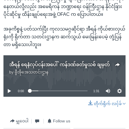
နေတယ်လို့လည်း အမေရိကန် ဘဏ္ဍာရေး ဝန်ကြီးဌာန နိုင်ငံခြား
ပိုင်ဆိုင်မှု ထိန်းချုပ်ရေးအဖွဲ့ OFAC က ပြောပါတယ်။
အခုကိစ္စနဲ့ ပတ်သက်ပြီး ကုလသမဂ္ဂဆိုင်ရာ အီရန် ကိုယ်စားလှယ်
ရုံးကို ရိုက်တာ သတင်းဌာနက ဆက်သွယ် မေးမြန်းပေမဲ့ တုံ့ပြန်
တာ မရှိသေးပါဘူး။
အီရန် ရေနံလုပ်ငန်းအပေါ် ကန်ဒဏ်ခတ်မှုသစ် ချမှတ်
by
ဗွီအိုအေသတင်းဌာန
No media source currently available
0:00
1:31
တိုက်ရိုက် လင့်ခ်
မျှဝေပါ
Follow us