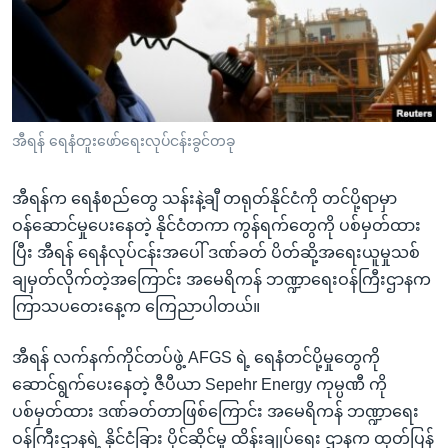
အ
သုတပဒေသာ အင်္ဂလိပ်စာ
ညွန်း
Learning English
စာမျက်နှာ
သို့
ဗွီအိုအေ လူမှုကွန်ယက်များ
ကျော်
ကြည့်
အီရန် ရေနံတူးဖော်ရေးလုပ်ငန်းခွင်တခု
ရန်
ဘာသာစကားများ
ရှာဖွေ
အီရန်က ရေနံစည်တွေ သန်းနဲ့ချီ တရုတ်နိုင်ငံကို တင်ပို့ရာမှာ
ရန်
ဝန်ဆောင်မှုပေးနေတဲ့ နိုင်ငံတကာ ကွန်ရက်တွေကို ပစ်မှတ်ထား
နေရာ
ပြီး အီရန် ရေနံလုပ်ငန်းအပေါ် ဒဏ်ခတ် ပိတ်ဆို့အရေးယူမှုသစ်
သို့
ချမှတ်လိုက်တဲ့အကြောင်း အမေရိကန် ဘဏ္ဍာရေးဝန်ကြီးဌာနက
ကျော်
ကြာသပတေးနေ့က ကြေညာပါတယ်။
ရန်
အီရန် လက်နက်ကိုင်တပ်ဖွဲ့ AFGS ရဲ့ ရေနံတင်ပို့မှုတွေကို
ဆောင်ရွက်ပေးနေတဲ့ ဇီပီယာ Sepehr Energy ကုမ္ပဏီ ကို
ပစ်မှတ်ထား ဒဏ်ခတ်တာဖြစ်ကြောင်း အမေရိကန် ဘဏ္ဍာရေး
ဝန်ကြီးဌာနရဲ့ နိုင်ငံခြား ပိုင်ဆိုင်မှု ထိန်းချုပ်ရေး ဌာနက ထုတ်ပြန်