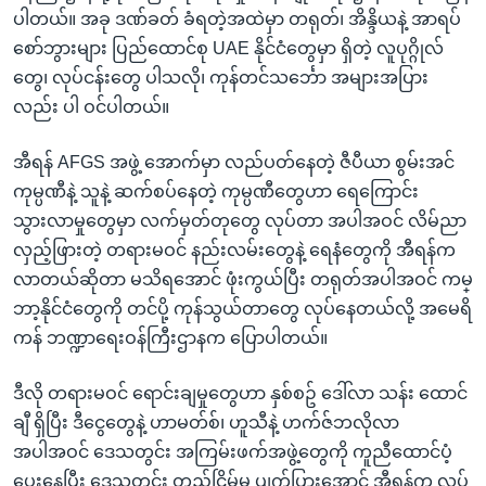
ပါတယ်။ အခု ဒဏ်ခတ် ခံရတဲ့အထဲမှာ တရုတ်၊ အိန္ဒိယနဲ့ အာရပ်
စော်ဘွားများ ပြည်ထောင်စု UAE နိုင်ငံတွေမှာ ရှိတဲ့ လူပုဂ္ဂိုလ်
တွေ၊ လုပ်ငန်းတွေ ပါသလို၊ ကုန်တင်သင်္ဘော အများအပြား
လည်း ပါ ဝင်ပါတယ်။
အီရန် AFGS အဖွဲ့ အောက်မှာ လည်ပတ်နေတဲ့ ဇီပီယာ စွမ်းအင်
ကုမ္ပဏီနဲ့ သူနဲ့ ဆက်စပ်နေတဲ့ ကုမ္ပဏီတွေဟာ ရေကြောင်း
သွားလာမှုတွေမှာ လက်မှတ်တုတွေ လုပ်တာ အပါအဝင် လိမ်ညာ
လှည့်ဖြားတဲ့ တရားမဝင် နည်းလမ်းတွေနဲ့ ရေနံတွေကို အီရန်က
လာတယ်ဆိုတာ မသိရအောင် ဖုံးကွယ်ပြီး တရုတ်အပါအဝင် ကမ္
ဘာ့နိုင်ငံတွေကို တင်ပို့ ကုန်သွယ်တာတွေ လုပ်နေတယ်လို့ အမေရိ
ကန် ဘဏ္ဍာရေးဝန်ကြီးဌာနက ပြောပါတယ်။
ဒီလို တရားမဝင် ရောင်းချမှုတွေဟာ နှစ်စဥ် ဒေါ်လာ သန်း ထောင်
ချီ ရှိပြီး ဒီငွေတွေနဲ့ ဟာမတ်စ်၊ ဟူသီနဲ့ ဟက်ဇ်ဘလိုလာ
အပါအဝင် ဒေသတွင်း အကြမ်းဖက်အဖွဲ့တွေကို ကူညီထောင်ပံ့
ပေးနေပြီး ဒေသတွင်း တည်ငြိမ်မှု ပျက်ပြားအောင် အီရန်က လုပ်