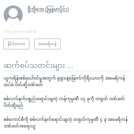
ဗွီအိုအေ (မြန်မာပိုင်း)
This item is part of
နိုင်ငံတကာ
အမေရိကန်
ဆက်စပ်သတင်းများ ...
ယူကရိန်းစစ်မှာပါဝင်မှုအတွက် ရုရှားနဲ့မြောက်ကိုရီးယားကို အမေရိကန်
ထပ်မံ ပိတ်ဆို့ဒဏ်ခတ်
စစ်လက်နက်ပစ္စည်းရောင်းချတဲ့ ကန်ကုမ္ပဏီ ၁၃ ခုကို တရုတ် ဒဏ်ခတ်
ပိတ်ဆို့မည်
စစ်ကောင်စီကို စစ်လက်နက်ရောင်းချတဲ့ တရုတ်ကုမ္ပဏီ ၄ ခု အမေရိကန်
ဒဏ်ခတ်အရေးယူ