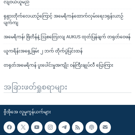
လျဝယ်ယူမည်
ရုရှားတိုက်လေယာဉ်ကြောင့် အမေရိကန်ထောက်လှမ်းရေးဒရုန်းယာဉ်
ပျက်ကျ
အမေရိကန်၊ ဗြိတိန်နဲ့ သြစတြေးလျ AUKUS ထုတ်ပြန်ချက် တရုတ်ဝေဖန်
ယူကရိန်းအရှေ့ခြမ်း ၂ ဘက် တိုက်ပွဲပြင်းထန်
တရုတ်အမေရိကန် ပူးပေါင်းမှုအကျိုး ဝန်ကြီးချုပ်လီ ပြောကြား
အခြားဖတ်ရှုစရာများ
ဗွီအိုအေ လူမှုကွန်ယက်များ