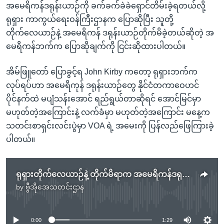
အမေရိကန်ဒရုန်းယာဉ်ကို ခက်ခက်ခဲခဲရှောင်တိမ်းခဲ့ရတယ်လို့
ရုရှား ကာကွယ်ရေးဝန်ကြီးဌာနက ပြောဆိုပြီး သူတို့
တိုက်လေယာဉ်နဲ့ အမေရိကန် ဒရုန်းယာဉ်တိုက်မိခဲ့တယ်ဆိုတဲ့ အ
မေရိကန်ဘက်က ပြောဆိုချက်ကို ငြင်းဆိုထားပါတယ်။
အိမ်ဖြူတော် ပြောခွင့်ရ John Kirby ကတော့ ရုရှားဘက်က
လုပ်ရပ်ဟာ အမေရိကုန် ဒရုန်းယာဉ်တွေ နိုင်ငံတကာဝေဟင်
ပိုင်နက်ထဲ မပျံသန်းအောင် ရည်ရွယ်တာဆိုရင် အောင်မြင်မှာ
မဟုတ်တဲ့အကြောင်းနဲ့ လက်ခံမှာ မဟုတ်တဲ့အကြောင်း မနေ့က
သတင်းစာရှင်းလင်းပွဲမှာ VOA ရဲ့ အမေးကို ပြန်လည်ဖြေကြားခဲ့
ပါတယ်။
ရုရှားတိုက်လေယာဉ်နဲ့ တိုက်မိရာက အမေရိကန်ဒရုန်း ပျက်ကျမှုအတွက် အပြန်အလှန်စွပ်စွဲ
by
ဗွီအိုအေသတင်းဌာန
No media source currently available
0:00
1:29