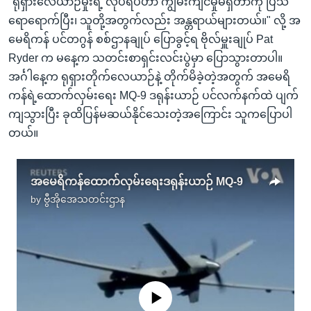
"ရုရှားလေယာဉ်မှုးရဲ့ လုပ်ရပ်ဟာ ကျွမ်းကျင်မှုမရှိတာကို ပြသ
ရောရောက်ပြီး၊ သူတို့အတွက်လည်း အန္တရာယ်များတယ်။" လို့ အ
မေရိကန် ပင်တဂွန် စစ်ဌာနချုပ် ပြောခွင့်ရ ဗိုလ်မှူးချုပ် Pat
Ryder က မနေ့က သတင်းစာရှင်းလင်းပွဲမှာ ပြောသွားတာပါ။
အင်္ဂါနေ့က ရုရှားတိုက်လေယာဉ်နဲ့ တိုက်မိခဲ့တဲ့အတွက် အမေရိ
ကန်ရဲ့ထောက်လှမ်းရေး MQ-9 ဒရုန်းယာဉ် ပင်လက်နက်ထဲ ပျက်
ကျသွားပြီး ခုထိပြန်မဆယ်နိုင်သေးတဲ့အကြောင်း သူကပြောပါ
တယ်။
အမေရိကန်ထောက်လှမ်းရေးဒရုန်းယာဉ် MQ-9
by
ဗွီအိုအေသတင်းဌာန
No media source currently available