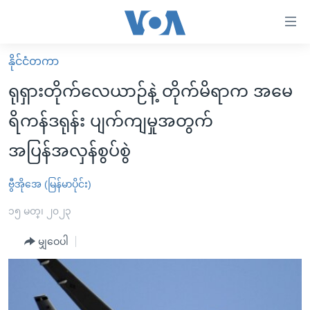
သုံး
ရ
လွယ်ကူ
နိုင်ငံတကာ
မူလစာမျက်နှာ
စေ
ရုရှားတိုက်လေယာဉ်နဲ့ တိုက်မိရာက အမေ
မြန်မာ
သည့်
ရိကန်ဒရုန်း ပျက်ကျမှုအတွက်
ကမ္ဘာ့သတင်းများ
Link
အပြန်အလှန်စွပ်စွဲ
ဗွီဒီယို
နိုင်ငံတကာ
များ
သတင်းလွတ်လပ်ခွင့်
အမေရိကန်
ပင်မ
ဗွီအိုအေ (မြန်မာပိုင်း)
ရပ်ဝန်းတခု လမ်းတခု အလွန်
တရုတ်
အကြောင်းအရာ
၁၅ မတ္၊ ၂၀၂၃
သို့
အင်္ဂလိပ်စာလေ့လာမယ်
အစ္စရေး-ပါလက်စတိုင်း
ကျော်
မျှဝေပါ
အပတ်စဉ်ကဏ္ဍများ
အမေရိကန်သုံးအီဒီယံ
ကြည့်
ရေဒီယိုနှင့်ရုပ်သံ အချက်အလက်များ
မကြေးမုံရဲ့ အင်္ဂလိပ်စာ
ရေဒီယို
ရန်
ပင်မ
ရေဒီယို/တီဗွီအစီအစဉ်
ရုပ်ရှင်ထဲက အင်္ဂလိပ်စာ
တီဗွီ