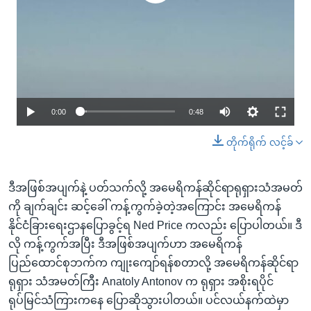
0:00
0:48
တိုက်ရိုက် လင့်ခ်
ဒီအဖြစ်အပျက်နဲ့ ပတ်သက်လို့ အမေရိကန်ဆိုင်ရာရုရှားသံအမတ်
ကို ချက်ချင်း ဆင့်ခေါ် ကန့်ကွက်ခဲ့တဲ့အကြောင်း အမေရိကန်
နိုင်ငံခြားရေးဌာနပြောခွင့်ရ Ned Price ကလည်း ပြောပါတယ်။ ဒီ
လို ကန့်ကွက်အပြီး ဒီအဖြစ်အပျက်ဟာ အမေရိကန်
ပြည်ထောင်စုဘက်က ကျုးကျော်ရန်စတာလို့ အမေရိကန်ဆိုင်ရာ
ရုရှား သံအမတ်ကြီး Anatoly Antonov က ရုရှား အစိုးရပိုင်
ရုပ်မြင်သံကြားကနေ ပြောဆိုသွားပါတယ်။ ပင်လယ်နက်ထဲမှာ