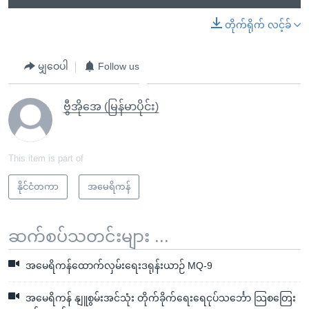
တိုက်ရိုက် လင့်ခ်
မျှဝေပါ
Follow us
ဗွီအိုအေ (မြန်မာပိုင်း)
This item is part of
နိုင်ငံတကာ
အမေရိကန်
ဆက်စပ်သတင်းများ ...
အမေရိကန်ထောက်လှမ်းရေးဒရုန်းယာဉ် MQ-9
အမေရိကန် နျူစွမ်းအင်သုံး တိုက်ခိုက်ရေးရေငုပ်သင်္ဘော သြစတြေး