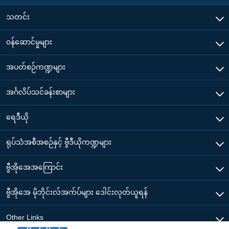
သတင်း
၀န်ဆောင်မှုများ
အပတ်စဉ်ကဏ္ဍများ
အင်္ဂလိပ်သင်ခန်းစာများ
ရေဒီယို
ရုပ်သံအစီအစဉ်နှင့် ဗွီဒီယိုကဏ္ဍများ
ဗွီအိုအေအကြောင်း
ဗွီအိုအေ မိုဘိုင်းလ်အက်ပ်များ ဒေါင်းလုတ်ယူရန်
Other Links