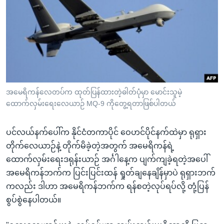
အ
သုတပဒေသာ အင်္ဂလိပ်စာ
ညွန်း
Learning English
စာမျက်နှာ
သို့
ဗွီအိုအေ လူမှုကွန်ယက်များ
ကျော်
ကြည့်
ရန်
ဘာသာစကားများ
အမေရိကန်လေတပ်က ထုတ်ပြန်ထားတဲ့ဓါတ်ပုံမှာ မောင်းသူမဲ့
ရှာဖွေ
ထောက်လှမ်းရေးလေယာဉ် MQ-9 ကိုတွေ့ရတာဖြစ်ပါတယ်
ရန်
နေရာ
ပင်လယ်နက်ပေါ်က နိုင်ငံတကာပိုင် ဝေဟင်ပိုင်နက်ထဲမှာ ရုရှား
သို့
တိုက်လေယာဉ်နဲ့ တိုက်မိခဲ့တဲ့အတွက် အမေရိကန်ရဲ့
ကျော်
ထောက်လှမ်းရေးဒရုန်းယာဉ် အင်္ဂါနေ့က ပျက်ကျခဲ့ရတဲ့အပေါ်
ရန်
အမေရိကန်ဘက်က ပြင်းပြင်းထန် ရှုတ်ချနေချိန်မှာပဲ ရုရှားဘက်
ကလည်း ဒါဟာ အမေရိကန်ဘက်က ရန်စတဲ့လုပ်ရပ်လို့ တုံ့ပြန်
စွပ်စွဲနေပါတယ်။