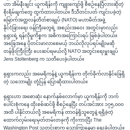
ဟာ အိမ်နီးချင်း ယူကရိန်းကို ကျူးကျော်ဖို့ စီစဉ်နေပြီလားဆိုတဲ့
စိုးရိမ်ချက်တွေ ထွက်ထားပါတယ်။ ဒီသီတင်းပတ် ကျင်းပခဲ့တဲ့
မြောက်အတ္တလန်တိတ်စာချုပ် (NATO) မဟာမိတ်အဖွဲ့
နိုင်ငံခြားရေး ဝန်ကြီးတွေရဲ့ အစည်းအဝေး အတွင်းမှာလည်း
ရုရှားရဲ့ ရန်လိုမှုကိစ္စက အဓိကအကြောင်းရပ် ဖြစ်ခဲ့ပါတယ်။
အခြေအနေ ပိုတင်းမာလာစေမယ့် ဘယ်လိုလုပ်ရပ်မျိုးမဆို
တန်ဖိုးကြီးကြီး ပေးဆပ်ရမယ်လို့ NATO အတွင်းရေးမှူးချုပ်
Jens Stoltenberg က သတိပေးခဲ့ပါတယ်။
ရုရှားကလည်း အမေရိကန်နဲ့ ယူကရိန်းက တိုက်ခိုက်လာနိုင်ခြေရှိ
တဲ့ သဘောမျိုး တုံ့ပြန် ပြောဆိုထားပါတယ်။
ရုရှားဟာ အစောဆုံး နောက်နှစ်လောက်မှာ ယူကရိန်းကို ဘက်
ပေါင်းစုံကနေ ထိုးစစ်ဆင်ဖို့ စီစဉ်နေပြီး တပ်အင်အား ၁၇၅,၀၀၀
အထိ ပါနိုင်တယ်လို့ အမေရိကန် တာဝန်ရှိသူတွေနဲ့ ရရှိခဲ့တဲ့
ထောက်လှမ်းရေးမှတ်တမ်းတခုကို ကိုးကားပြီး The
Washington Post သတင်းစာက သောကြာနေ့မှာ ရေးခဲ့ပါတယ်။