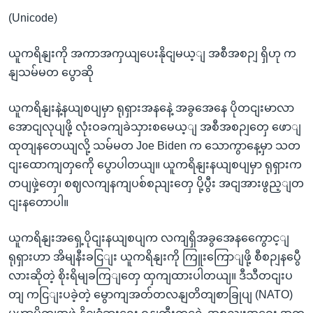
(Unicode)
ယူကရိနျးကို အကာအကှယျပေးနိုငျမယ့ျ အစီအစဉျ ရှိဟု က
နျသမ်မတ ပွောဆို
ယူကရိနျးနဲ့နယျစပျမှာ ရုရှားအနနေဲ့ အခွအေနေ ပိုတငျးမာလာ
အောငျလုပျဖို့ လုံးဝခကျခဲသှားစမေယ့ျ အစီအစဉျတှေ ဖောျ
ထုတျနတေယျလို့ သမ်မတ Joe Biden က သောကွာနေ့မှာ သတ
ငျးထောကျတှကေို ပွောပါတယျ။ ယူကရိနျးနယျစပျမှာ ရုရှားက
တပျဖှဲ့တှေ၊ စဈလကျနကျပစ်စညျးတှေ ပို့ပွီး အငျအားဖွည့ျတ
ငျးနတောပါ။
ယူကရိနျးအရှေ့ပိုငျးနယျစပျက လကျရှိအခွအေနကွေောင့ျ
ရုရှားဟာ အိမျနီးခငြျး ယူကရိနျးကို ကြူးကြောျဖို့ စီစဉျနပွေီ
လားဆိုတဲ့ စိုးရိမျခကြျတှေ ထှကျထားပါတယျ။ ဒီသီတငျးပ
တျ ကငြျးပခဲ့တဲ့ မွောကျအတ်တလနျတိတျစာခြုပျ (NATO)