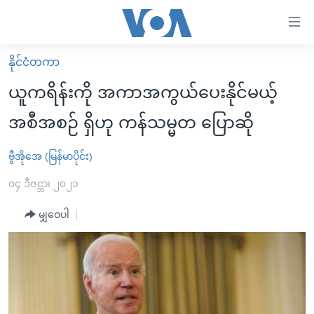
သုံး
ရ
လွယ်ကူ
နိုင်ငံတကာ
မူလစာမျက်နှာ
စေ
ယူကရိန်းကို အကာအကွယ်ပေးနိုင်မယ့်
မြန်မာ
သည့်
အစီအစဉ် ရှိဟု ကန်သမ္မတ ပြောဆို
ကမ္ဘာ့သတင်းများ
Link
ဗွီဒီယို
နိုင်ငံတကာ
ဗွီအိုအေ (မြန်မာပိုင်း)
များ
သတင်းလွတ်လပ်ခွင့်
အမေရိကန်
၀၄ ဒီဇင္ဘာ၊ ၂၀၂၁
ပင်မ
ရပ်ဝန်းတခု လမ်းတခု အလွန်
တရုတ်
အကြောင်းအရာ
မျှဝေပါ
သို့
အင်္ဂလိပ်စာလေ့လာမယ်
အစ္စရေး-ပါလက်စတိုင်း
ကျော်
အပတ်စဉ်ကဏ္ဍများ
အမေရိကန်သုံးအီဒီယံ
ကြည့်
ရေဒီယိုနှင့်ရုပ်သံ အချက်အလက်များ
မကြေးမုံရဲ့ အင်္ဂလိပ်စာ
ရေဒီယို
ရန်
ပင်မ
ရေဒီယို/တီဗွီအစီအစဉ်
ရုပ်ရှင်ထဲက အင်္ဂလိပ်စာ
တီဗွီ