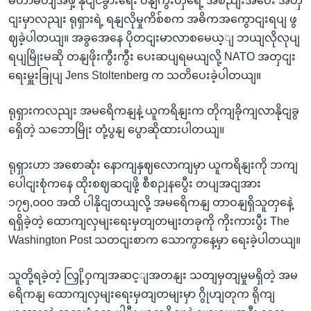
မဟာမိတျအဖှဲ့ နိုငျငံခွားရေး ဝနျကွီးတှရေဲ့ အစညျးအဝေး အတှ
ငျးမှာလညျး ရုရှားရဲ့ ရနျလိုမှုကိစ်စက အဓိကအကွောငျးရပျ ဖွ
ဈခဲ့ပါတယျ။ အခွအေနေ ပိုတငျးမာလာစမေယ့ျ ဘယျလိုလုပျ
ရပျမြိုးမဆို တနျဖိုးကွီးကွီး ပေးဆပျရမယျလို့ NATO အတှငျး
ရေးမှူးခြုပျ Jens Stoltenberg က သတိပေးခဲ့ပါတယျ။
ရုရှားကလညျး အမရေိကနျနဲ့ ယူကရိနျးက တိုကျခိုကျလာနိုငျခွ
ရှေိတဲ့ သဘောမြိုး တုံ့ပွနျ ပွောဆိုထားပါတယျ။
ရုရှားဟာ အစောဆုံး နောကျနှဈလောကျမှာ ယူကရိနျးကို ဘကျ
ပေါငျးစုံကနေ ထိုးစဈဆငျဖို့ စီစဉျနပွေီး တပျအငျအား
၁၇၅,၀၀၀ အထိ ပါနိုငျတယျလို့ အမရေိကနျ တာဝနျရှိသူတှနေဲ့
ရရှိခဲ့တဲ့ ထောကျလှမျးရေးမှတျတမျးတခုကို ကိုးကားပွီး The
Washington Post သတငျးစာက သောကွာနေ့မှာ ရေးခဲ့ပါတယျ။
သူတို့ရခဲ့တဲ့ လြှို့ဝှကျအဆင့ျအတနျး သတျမှတျမှုမရှိတဲ့ အမ
ရေိကနျ ထောကျလှမျးရေးမှတျတမျးမှာ ဂွိုဟျတုက ရိုကျ