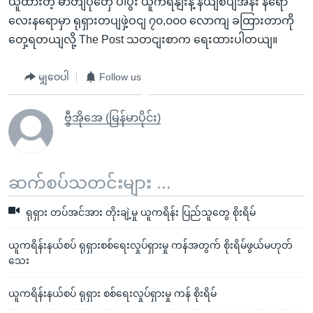
ယူထားတဲ့ ဓာတျပုံတှေ ပါပွီး ယူကရိနျးနဲ့ နယျစပျအနီး နရော
လေးနရောမှာ ရုရှားတပျဖှဲ့ဝငျ ၇၀,၀၀၀ လောကျ ခထြားတာကို
တှေ့ရတယျလို့ The Post သတငျးစာက ရေးထားပါတယျ။
မျှဝေပါ
Follow us
ဗွီအိုအေ (မြန်မာပိုင်း)
ဆက်စပ်သတင်းများ ...
ရုရှား တပ်အင်အား တိုးချဲ့မှု ယူကရိန်း ပြည်သူတွေ စိုးရိမ်
ယူကရိန်းနယ်စပ် ရုရှားစစ်ရေးလှုပ်ရှားမှု ကန်အတွက် စိုးရိမ်ဖွယ်မဟုတ်
သေး
ယူကရိန်းနယ်စပ် ရုရှား စစ်ရေးလှုပ်ရှားမှု ကန် စိုးရိမ်