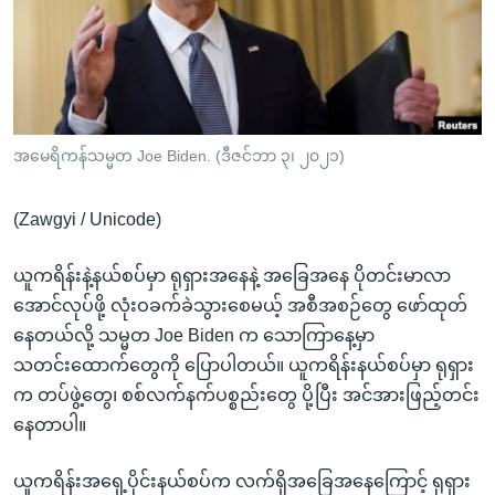
အ
သုတပဒေသာ အင်္ဂလိပ်စာ
ညွန်း
Learning English
စာမျက်နှာ
သို့
ဗွီအိုအေ လူမှုကွန်ယက်များ
ကျော်
ကြည့်
အမေရိကန်သမ္မတ Joe Biden. (ဒီဇင်ဘာ ၃၊ ၂၀၂၁)
ရန်
ဘာသာစကားများ
ရှာဖွေ
(Zawgyi / Unicode)
ရန်
နေရာ
ယူကရိန်းနဲ့နယ်စပ်မှာ ရုရှားအနေနဲ့ အခြေအနေ ပိုတင်းမာလာ
သို့
အောင်လုပ်ဖို့ လုံးဝခက်ခဲသွားစေမယ့် အစီအစဉ်တွေ ဖော်ထုတ်
ကျော်
နေတယ်လို့ သမ္မတ Joe Biden က သောကြာနေ့မှာ
ရန်
သတင်းထောက်တွေကို ပြောပါတယ်။ ယူကရိန်းနယ်စပ်မှာ ရုရှား
က တပ်ဖွဲ့တွေ၊ စစ်လက်နက်ပစ္စည်းတွေ ပို့ပြီး အင်အားဖြည့်တင်း
နေတာပါ။
ယူကရိန်းအရှေ့ပိုင်းနယ်စပ်က လက်ရှိအခြေအနေကြောင့် ရုရှား