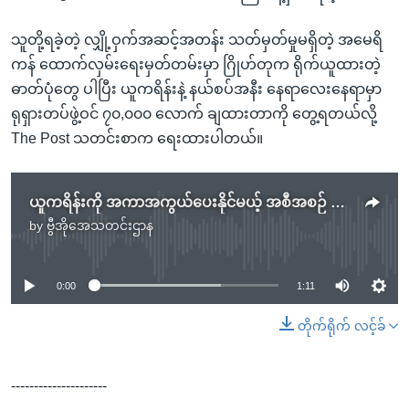
သူတို့ရခဲ့တဲ့ လျှို့ဝှက်အဆင့်အတန်း သတ်မှတ်မှုမရှိတဲ့ အမေရိ
ကန် ထောက်လှမ်းရေးမှတ်တမ်းမှာ ဂြိုဟ်တုက ရိုက်ယူထားတဲ့
ဓာတ်ပုံတွေ ပါပြီး ယူကရိန်းနဲ့ နယ်စပ်အနီး နေရာလေးနေရာမှာ
ရုရှားတပ်ဖွဲ့ဝင် ၇၀,၀၀၀ လောက် ချထားတာကို တွေ့ရတယ်လို့
The Post သတင်းစာက ရေးထားပါတယ်။
ယူကရိန်းကို အကာအကွယ်ပေးနိုင်မယ့် အစီအစဉ် ရှိဟု ကန်သမ္မတ ပြောဆို
by
ဗွီအိုအေသတင်းဌာန
No media source currently available
0:00
1:11
တိုက်ရိုက် လင့်ခ်
---------------------