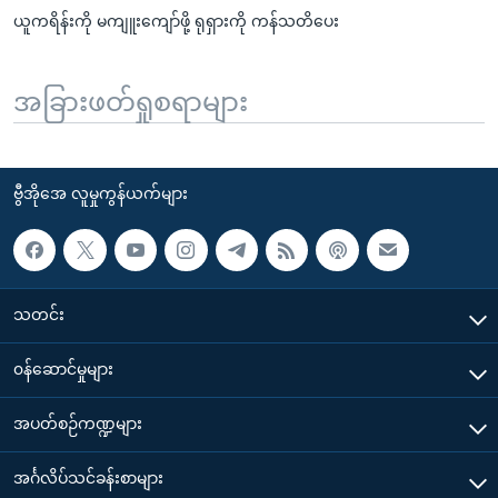
ယူကရိန်းကို မကျူးကျော်ဖို့ ရုရှားကို ကန်သတိပေး
အခြားဖတ်ရှုစရာများ
ဗွီအိုအေ လူမှုကွန်ယက်များ
သတင်း
၀န်ဆောင်မှုများ
အပတ်စဉ်ကဏ္ဍများ
အင်္ဂလိပ်သင်ခန်းစာများ