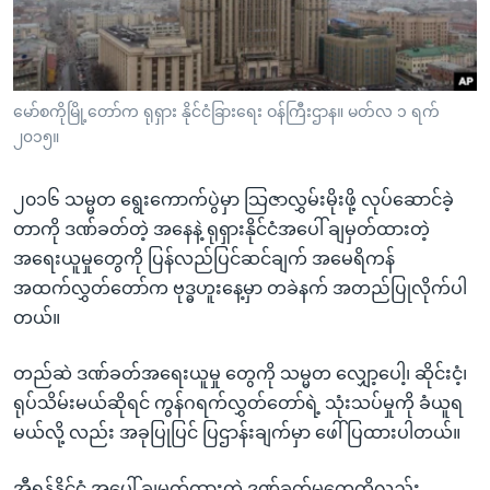
အ
သုတပဒေသာ အင်္ဂလိပ်စာ
ညွန်း
Learning English
စာမျက်နှာ
သို့
ဗွီအိုအေ လူမှုကွန်ယက်များ
မော်စကိုမြို့တော်က ရုရှား နိုင်ငံခြားရေး ဝန်ကြီးဌာန။ မတ်လ ၁ ရက်
ကျော်
၂၀၁၅။
ကြည့်
ရန်
၂၀၁၆ သမ္မတ ရွေးကောက်ပွဲမှာ သြဇာလွှမ်းမိုးဖို့ လုပ်ဆောင်ခဲ့
ဘာသာစကားများ
ရှာဖွေ
တာကို ဒဏ်ခတ်တဲ့ အနေနဲ့ ရုရှားနိုင်ငံအပေါ် ချမှတ်ထားတဲ့
ရန်
အရေးယူမှုတွေကို ပြန်လည်ပြင်ဆင်ချက် အမေရိကန်
နေရာ
အထက်လွှတ်တော်က ဗုဒ္ဓဟူးနေ့မှာ တခဲနက် အတည်ပြုလိုက်ပါ
သို့
တယ်။
ကျော်
ရန်
တည်ဆဲ ဒဏ်ခတ်အရေးယူမှု တွေကို သမ္မတ လျှော့ပေါ့၊ ဆိုင်းငံ့၊
ရုပ်သိမ်းမယ်ဆိုရင် ကွန်ဂရက်လွှတ်တော်ရဲ့ သုံးသပ်မှုကို ခံယူရ
မယ်လို့ လည်း အခုပြုပြင် ပြဌာန်းချက်မှာ ဖေါ်ပြထားပါတယ်။
အီရန်နိုင်ငံ အပေါ် ချမှတ်ထားတဲ့ ဒဏ်ခတ်မှုတွေကိုလည်း