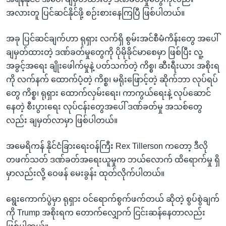
အလားတူ ပြင်ဆင်နိုင်ဖို့ စဉ်းစားနေကြပြီ ဖြစ်ပါတယ်။
အခု ပြင်ဆင်ချက်ဟာ ရုရှား လက်ရှိ စွမ်းအင်စီမံကိန်းတွေ အပေါ်
ချမှတ်ထားတဲ့ ဒဏ်ခတ်မှုတွေကို ပိုမိုခိုင်မာစေမှာ ဖြစ်ပြီး လူ့
အခွင့်အရေး ချိုးဖေါက်မှုနဲ့ ပတ်သက်တဲ့ ကိစ္စ၊ ဆီးရီးယား အစိုးရ
ကို လက်နက် ထောက်ပံ့တဲ့ ကိစ္စ၊ မရိုးဖြောင့်တဲ့ ဆိုက်ဘာ လုပ်ရပ်
တွေ ကိစ္စ၊ ရုရှား ထောက်လှမ်းရေး၊ ကာကွယ်ရေးနဲ့ လုပ်ဆောင်
နေတဲ့ စီးပွားရေး လုပ်ငန်းတွေအပေါ် ဒဏ်ခတ်မှု အသစ်တွေ
လည်း ချမှတ်လာမှာ ဖြစ်ပါတယ်။
အမေရိကန် နိုင်ငံခြားရေးဝန်ကြီး Rex Tillerson ကတော့ ဒီလို
တဖက်သတ် ဒဏ်ခတ်အရေးယူမှုက ဘယ်လောက် ထိရောက်မှု ရှိ
မှာလည်းလို့ ဝေဖန် မေးခွန်း ထုတ်လိုက်ပါတယ်။
ရွေးကောက်ပွဲမှာ ရုရှား ဝင်ရောက်စွက်ဖက်တယ် ဆိုတဲ့ စွပ်စွဲချက်
ကို Trump အစိုးရက တောက်လျှောက် ငြင်းဆန်နေတာလည်း