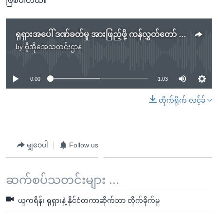
ဖြစ်ပါတယ်။
ရုရှားအပေါ် ဒဏ်ခတ်မှု အားဖြည့်ဖို့ ကန်လွှတ်တော် တခဲနက် အတည်ပြု
by
ဗွီအိုအေသတင်းဌာန
No media source currently available
0:00
1:03
တိုက်ရိုက် လင့်ခ်
မျှဝေပါ
Follow us
ဆက်စပ်သတင်းများ ...
ယူကရိန်း ရုရှားနဲ့ နိုင်ငံတကာဆိုက်ဘာ တိုက်ခိုက်မှု