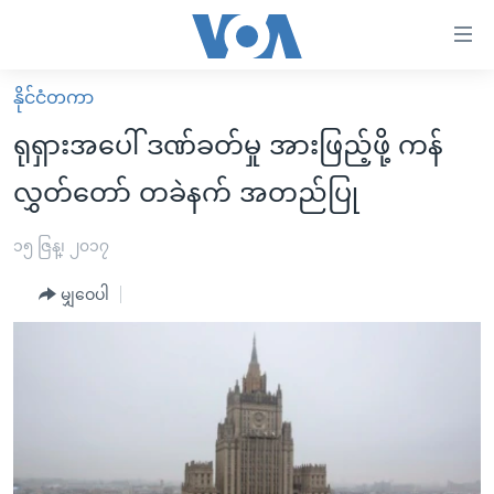
သုံး
ရ
လွယ်ကူ
နိုင်ငံတကာ
မူလစာမျက်နှာ
စေ
ရုရှားအပေါ် ဒဏ်ခတ်မှု အားဖြည့်ဖို့ ကန်
မြန်မာ
သည့်
လွှတ်တော် တခဲနက် အတည်ပြု
ကမ္ဘာ့သတင်းများ
Link
ဗွီဒီယို
နိုင်ငံတကာ
၁၅ ဇြန္၊ ၂၀၁၇
များ
သတင်းလွတ်လပ်ခွင့်
အမေရိကန်
ပင်မ
မျှဝေပါ
ရပ်ဝန်းတခု လမ်းတခု အလွန်
တရုတ်
အကြောင်းအရာ
သို့
အင်္ဂလိပ်စာလေ့လာမယ်
အစ္စရေး-ပါလက်စတိုင်း
ကျော်
အပတ်စဉ်ကဏ္ဍများ
အမေရိကန်သုံးအီဒီယံ
ကြည့်
ရေဒီယိုနှင့်ရုပ်သံ အချက်အလက်များ
မကြေးမုံရဲ့ အင်္ဂလိပ်စာ
ရေဒီယို
ရန်
ပင်မ
ရေဒီယို/တီဗွီအစီအစဉ်
ရုပ်ရှင်ထဲက အင်္ဂလိပ်စာ
တီဗွီ