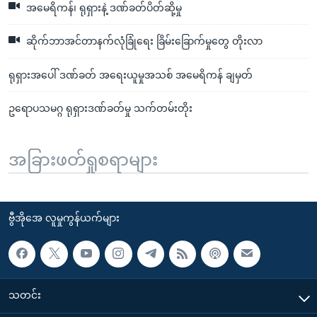
အမေရိကန်၊ ရုရှားနဲ့ ဒဏ်ခတ်ပိတ်ဆို့မှု
ဆိုက်ဘာအင်တာနက်လုံခြုံရေး ခြိမ်းခြောက်မှုတွေ တိုးလာ
ရုရှားအပေါ် ဒဏ်ခတ် အရေးယူမှုအသစ် အမေရိကန် ချမှတ်
ဥရောပသမဂ္ဂ ရုရှားဒဏ်ခတ်မှု သက်တမ်းတိုး
အခြားဖတ်ရှုစရာများ
ဗွီအိုအေ လူမှုကွန်ယက်များ
သတင်း