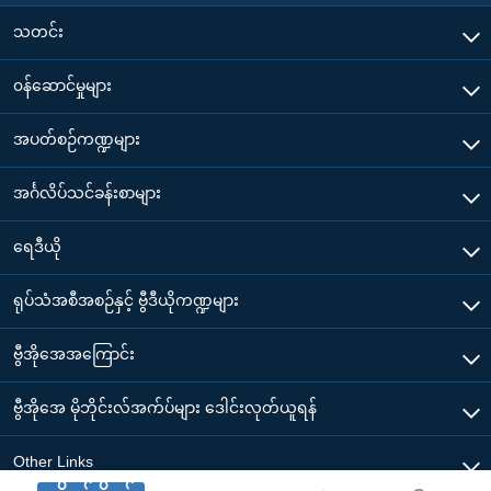
သတင်း
၀န်ဆောင်မှုများ
အပတ်စဉ်ကဏ္ဍများ
အင်္ဂလိပ်သင်ခန်းစာများ
ရေဒီယို
ရုပ်သံအစီအစဉ်နှင့် ဗွီဒီယိုကဏ္ဍများ
ဗွီအိုအေအကြောင်း
ဗွီအိုအေ မိုဘိုင်းလ်အက်ပ်များ ဒေါင်းလုတ်ယူရန်
Other Links