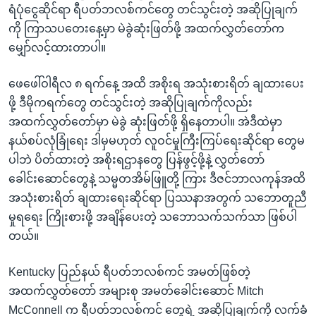
ရံပုံငွေဆိုင်ရာ ရီပတ်ဘလစ်ကင်တွေ တင်သွင်းတဲ့ အဆိုပြုချက်
ကို ကြာသပတေးနေ့မှာ မဲခွဲဆုံးဖြတ်ဖို့ အထက်လွှတ်တော်က
မျှော်လင့်ထားတာပါ။
ဖေဖေါ်ဝါရီလ ၈ ရက်နေ့ အထိ အစိုးရ အသုံးစားရိတ် ချထားပေး
ဖို့ ဒီမိုကရက်တွေ တင်သွင်းတဲ့ အဆိုပြုချက်ကိုလည်း
အထက်လွှတ်တော်မှာ မဲခွဲ ဆုံးဖြတ်ဖို့ ရှိနေတာပါ။ အဲဒီထဲမှာ
နယ်စပ်လုံခြုံရေး ဒါမှမဟုတ် လူဝင်မှုကြီးကြပ်ရေးဆိုင်ရာ တွေမ
ပါဘဲ ပိတ်ထားတဲ့ အစိုးရဌာနတွေ ပြန်ဖွင့်ဖို့နဲ့ လွှတ်တော်
ခေါင်းဆောင်တွေနဲ့ သမ္မတအိမ်ဖြူတို့ ကြား ဒီဇင်ဘာလကုန်အထိ
အသုံးစားရိတ် ချထားရေးဆိုင်ရာ ပြဿနာအတွက် သဘောတူညီ
မှုရရေး ကြိုးစားဖို့ အချိန်ပေးတဲ့ သဘောသက်သက်သာ ဖြစ်ပါ
တယ်။
Kentucky ပြည်နယ် ရီပတ်ဘလစ်ကင် အမတ်ဖြစ်တဲ့
အထက်လွှတ်တော် အများစု အမတ်ခေါင်းဆောင် Mitch
McConnell က ရီပတ်ဘလစ်ကင် တွေရဲ့ အဆိုပြုချက်ကို လက်ခံ