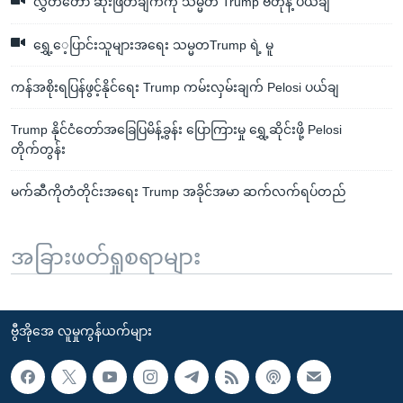
လွှတ်တော် ဆုံးဖြတ်ချက်ကို သမ္မတ Trump ဗီတိုနဲ့ ပယ်ချ
ရွှေ့ေ့ပြာင်းသူများအရေး သမ္မတTrump ရဲ့ မူ
ကန်အစိုးရပြန်ဖွင့်နိုင်ရေး Trump ကမ်းလှမ်းချက် Pelosi ပယ်ချ
Trump နိုင်ငံတော်အခြေပြမိန့်ခွန်း ပြောကြားမှု ရွှေ့ဆိုင်းဖို့ Pelosi
တိုက်တွန်း
မက်ဆီကိုတံတိုင်းအရေး Trump အခိုင်အမာ ဆက်လက်ရပ်တည်
အခြားဖတ်ရှုစရာများ
ဗွီအိုအေ လူမှုကွန်ယက်များ