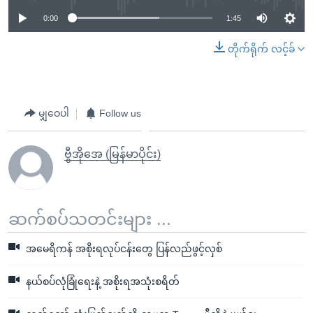
0:00
1:45
တိုက်ရိုက် လင့်ခ်
မျှဝေပါ
Follow us
ဗွီအိုအေ (မြန်မာပိုင်း)
ဆက်စပ်သတင်းများ ...
အမေရိကန် အစိုးရလုပ်ငန်းတွေ ပြန်လည်ဖွင့်လှစ်
နယ်စပ်လုံခြုံရေးနဲ့ အစိုးရအသုံးစရိတ်