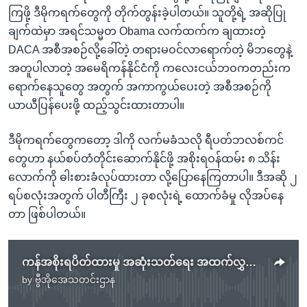
ကြဖို့ ဒီမိုကရက်တွေကို တိုက်တွန်းခဲ့ပါတယ်။ သူတို့ရဲ့ အဆိုပြု
ချက်ထဲမှာ အရင်သမ္မတ Obama လက်ထက်က ချထားတဲ့
DACA အစီအစဉ်လို့ခေါ်တဲ့ တရားမဝင်လာရောက်တဲ့ မိဘတွေနဲ့
အတူပါလာတဲ့ အမေရိကန်နိုင်ငံကို ကလေးငယ်ဘဝကတည်းက
ရောက်နေသူတွေ အတွက် အကာကွယ်ပေးတဲ့ အစီအစဉ်ကို
ယာယီပြန်ပေးဖို့ ထည့်သွင်းထားတာပါ။
ဒီမိုကရက်တွေကတော့ ဒါကို လက်မခံသလို ရီပတ်ဘလစ်ကင်
တွေဟာ နယ်စပ်တံတိုင်းဆောက်နိုင်ဖို့ အစိုးရဝန်ထမ်း ၈ သိန်း
လောက်ကို ဓါးစားခံလုပ်ထားတာ လို့ပြောနေကြတာပါ။ ဒီအဆို ၂
ရပ်စလုံးအတွက် ပါတီကြီး ၂ ခုစလုံးရဲ့ ထောက်ခံမှု လိုအပ်နေ
တာ ဖြစ်ပါတယ်။
ကန်အစိုးရပိတ်ထားမှု အဆုံးသတ်ရေး အထက်လွှတ်တော်မှာ မဲခွဲဆုံးဖြတ်မည်
by
ဗွီအိုအေသတင်းဌာန
No media source currently available