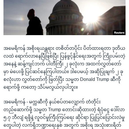
အ
သုတပဒေသာ အင်္ဂလိပ်စာ
ညွန်း
Learning English
စာမျက်နှာ
သို့
ဗွီအိုအေ လူမှုကွန်ယက်များ
ကျော်
ကြည့်
အမေရိကန် အစိုးရယန္တရား တစိတ်တပိုင်း ပိတ်ထားရတာ ဒုတိယ
ရန်
ဘာသာစကားများ
လထဲ ရောက်လာနေပြီဖြစ်ပြီး ပြန်ဖွင့်နိုင်ရေးအတွက် ကြိုးပမ်းတဲ့
ရှာဖွေ
အနေနဲ့ ဆန့်ကျင်ဘက် ပါတီကြီး ၂ ခုလုံးက အထက်လွှတ်တော်
ရန်
မှာ မဲပေးဖို့ ပြင်ဆင်နေကြပါတယ်။ ဒါပေမယ့် အဆိုပြုချက် ၂ ခု
နေရာ
စလုံးဟာ လွှတ်တော်ကို ဖြတ်ပြီး သမ္မတ Donald Trump ဆီကို
သို့
ရောက်ဖို့ ကတော့ သိပ်မလွယ်လှပါဘူး။
ကျော်
ရန်
အမေရိကန် - မက္ကဆီကို နယ်စပ်တလျှောက် တံတိုင်း
တည်ဆောက်ဖို့ သမ္မတ Trump တောင်းဆိုထားတဲ့ ရံပုံငွေ ဒေါ်လာ
၅.၇ ဘီလျံ ရဖို့နဲ့ လူဝင်မှုကြီးကြပ်ရေး ဆိုင်ရာ ပြုပြင်ပြောင်းလဲမှု
တွေပါတဲ့ လက်ရှိဘဏ္ဍာရေးနှစ် အတွက် အစိုးရ အသုံးစားရိတ်