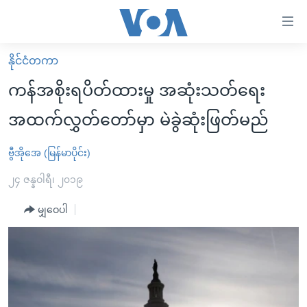
သုံး
ရ
လွယ်ကူ
နိုင်ငံတကာ
မူလစာမျက်နှာ
စေ
ကန်အစိုးရပိတ်ထားမှု အဆုံးသတ်ရေး
မြန်မာ
သည့်
အထက်လွှတ်တော်မှာ မဲခွဲဆုံးဖြတ်မည်
ကမ္ဘာ့သတင်းများ
Link
ဗွီဒီယို
နိုင်ငံတကာ
ဗွီအိုအေ (မြန်မာပိုင်း)
များ
သတင်းလွတ်လပ်ခွင့်
အမေရိကန်
၂၄ ဇန္နဝါရီ၊ ၂၀၁၉
ပင်မ
ရပ်ဝန်းတခု လမ်းတခု အလွန်
တရုတ်
အကြောင်းအရာ
မျှဝေပါ
သို့
အင်္ဂလိပ်စာလေ့လာမယ်
အစ္စရေး-ပါလက်စတိုင်း
ကျော်
အပတ်စဉ်ကဏ္ဍများ
အမေရိကန်သုံးအီဒီယံ
ကြည့်
ရေဒီယိုနှင့်ရုပ်သံ အချက်အလက်များ
မကြေးမုံရဲ့ အင်္ဂလိပ်စာ
ရေဒီယို
ရန်
ပင်မ
ရေဒီယို/တီဗွီအစီအစဉ်
ရုပ်ရှင်ထဲက အင်္ဂလိပ်စာ
တီဗွီ