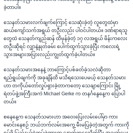
ခဲ့တာပါ။
သေနတ်သမားလက်ချက်ကြောင့် သေဆုံးခဲ့တဲ့ လူတွေထဲမှာ
ဆယ်ကျော်သက်အရွယ် တဦးလည်း ပါဝင်ပါတယ်။ ဒဏ်ရာရသူ
တွေထဲ သေနတ်ကျည်ဆန် ထိမှန်ခဲ့တဲ့ ၁၇ လအရွယ် မိန်းကလေး
တဦးဆိုရင် လျှာနဲ့နှုတ်ခမ်း ပေါက်ထွက်သွားခဲ့ပြီး ကလေးရဲ့
သွားအများအပြားလည်းကျွတ်ထွက်ခဲ့ပါတယ်။
သေနတ်သမားအနေနဲ့ ဘာကြောင့်ပစ်ခတ်ခဲ့သလဲဆိုတာ
ရည်ရွယ်ချက်ကို အခုချိန်ထိ မသိရသေးပေမယ့် သေနတ်သမား
ဟာ တကိုယ်တော်လှုပ်ရှားခဲ့တာကတော့ သေချာကြောင်း မြို့
ရဲတပ်ဖွဲ့အကြီးအကဲ Michael Gerke က တနင်္ဂနွေနေ့က ပြောပါ
တယ်။
စနေနေ့က သေနတ်သမားဟာ အဝေးပြေးလမ်းပေါ်မှာ ကား
မောင်းနေစဉ် ဘယ်ဘက်လမ်းအကွေ့ မီးမပြခဲ့တဲ့အတွက် ကားကို
ရပ်ဖို့ ပြည်နယ်ရဲတပ်ဖွဲ့ကားက နောက်ကနေလိုက်ပြီး အချက်ပေး