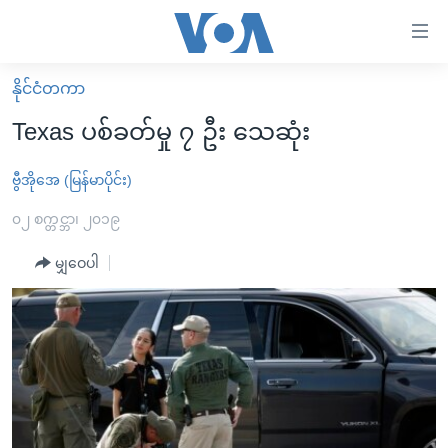
သုံး
ရ
လွယ်ကူ
နိုင်ငံတကာ
မူလစာမျက်နှာ
စေ
Texas ပစ်ခတ်မှု ၇ ဦး သေဆုံး
မြန်မာ
သည့်
ကမ္ဘာ့သတင်းများ
ဗွီအိုအေ (မြန်မာပိုင်း)
Link
ဗွီဒီယို
နိုင်ငံတကာ
၀၂ စက္တင္ဘာ၊ ၂၀၁၉
များ
သတင်းလွတ်လပ်ခွင့်
အမေရိကန်
မျှဝေပါ
ပင်မ
ရပ်ဝန်းတခု လမ်းတခု အလွန်
တရုတ်
အကြောင်းအရာ
သို့
အင်္ဂလိပ်စာလေ့လာမယ်
အစ္စရေး-ပါလက်စတိုင်း
ကျော်
အပတ်စဉ်ကဏ္ဍများ
အမေရိကန်သုံးအီဒီယံ
ကြည့်
ရေဒီယိုနှင့်ရုပ်သံ အချက်အလက်များ
မကြေးမုံရဲ့ အင်္ဂလိပ်စာ
ရေဒီယို
ရန်
ပင်မ
ရေဒီယို/တီဗွီအစီအစဉ်
ရုပ်ရှင်ထဲက အင်္ဂလိပ်စာ
တီဗွီ