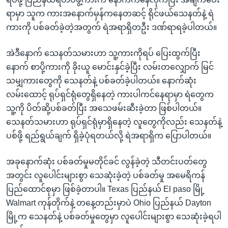
ရာမှာ သူက ကားအနောက်မှန်ကနေတဆင့် ရိုင်ဖယ်သေနတ်နဲ့ ရဲ
ကားကို ပစ်ခတ်ခဲ့တဲ့အတွက် ရဲအရာရှိတဦး ဒဏ်ရာရခဲ့ပါတယ်။
အဲဒီနောက် သေနတ်သမားဟာ သူ့ကားကိုရပ် ပြေးထွက်ပြီး
နောက် စာပို့ကားကို ခိုးယူ မောင်းနှင်ခဲ့ပြီး လမ်းတလျှောက် မြင်
သမျှကားတွေကို သေနတ်နဲ့ ပစ်ခတ်ခဲ့ပါတယ်။ နောက်ဆုံး
လမ်းထောင့် ရုပ်ရှင်ရုံတွေရှိနေတဲ့ ကားပါကင်နေရာမှာ ရဲတွေက
သူ့ကို ပိတ်ဆို့ပစ်ခတ်ပြီး အသေဖမ်းဆီးခဲ့တာ ဖြစ်ပါတယ်။
သေနတ်သမားဟာ ရုပ်ရှင်ရုံမှာရှိနေတဲ့ လူတွေကိုလည်း သေနတ်နဲ့
ပစ်ဖို့ ရည်ရွယ်ချက် ရှိခဲ့ပုံရတယ်လို့ ရဲအရာရှိက ပြောပါတယ်။
အခုနောက်ဆုံး ပစ်ခတ်မှုမတိုင်ခင် လွန်ခဲ့တဲ့ သီတင်းပတ်တွေ
အတွင်း လူပေါင်းများစွာ သေဆုံးခဲ့တဲ့ ပစ်ခတ်မှု အမေရိကန်
ပြည်ထောင်စုမှာ ဖြစ်ခဲ့တာပါ။ Texas ပြည်နယ် El paso မြို့
Walmart ကုန်တိုက်နဲ့ တနေ့တည်းမှာပဲ Ohio ပြည်နယ် Dayton
မြို့က သေနတ်နဲ့ ပစ်ခတ်မှုတွေမှာ လူပေါင်းများစွာ သေဆုံးခဲ့ရပါ