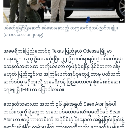
အ
သုတပဒေသာ အင်္ဂလိပ်စာ
ညွန်း
Learning English
စာမျက်နှာ
သို့
ဗွီအိုအေ လူမှုကွန်ယက်များ
ပစ်ခတ်မှုဖြစ်ပြီးနောက် စစ်ဆေးနေသည့် တက္ကဆက်ရဲတပ်ဖွဲ့ဝင်အချို့။
ကျော်
(စက်တင်ဘာ ၁၊ ၂၀၁၉)
ကြည့်
ရန်
အမေရိကန်ပြည်ထောင်စု Texas ပြည်နယ် Odessa မြို့မှာ
ဘာသာစကားများ
ရှာဖွေ
စနေနေ့က လူ ၇ ဦးသေဆုံးပြီး ၂၂ ဦး ဒဏ်ရာရခဲ့တဲ့ ပစ်ခတ်မှုမှာ
ရန်
သေနတ်သမားဟာ တကိုယ်တော် လုပ်ခဲ့ပုံရပြီး နိုင်ငံတကာ ဒါမှ
နေရာ
မဟုတ် ပြည်တွင်းက အကြမ်းဖက်အုပ်စုတွေနဲ့ ဘာမှ ပတ်သက်
သို့
ဆက်စပ်မှု မရှိဘူးလို့ အမေရိကန် ပြည်ထောင်စု စုံစမ်းစစ်ဆေး
ကျော်
ရေးဗျုရို (FBI) က ပြောပါတယ်။
ရန်
သေနတ်သမားဟာ အသက် ၃၆ နှစ်အရွယ် Saen Ator ဖြစ်ပါ
တယ်။ သူ့ကို ရဲတွေက အသေပစ်ခတ်ဖမ်းဆီးမှုမတိုင်ခင် Sean
Ator ဟာ စာပို့ကားတစီးကို အပိုင်စီးခဲ့ပြီးနောက် အရှိန်ပြင်းပြင်းနဲ့
မောင်းနှင်ခဲ့ပြီး လမ်းပေါ်က ကားတွေကိုလည်း သေနတ်နဲ့ ပစ်ခတ်