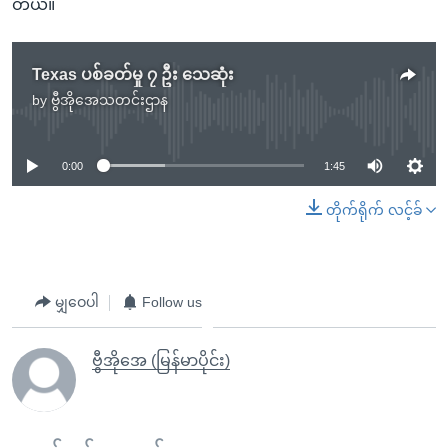
တယ်။
Texas ပစ်ခတ်မှု ၇ ဦး သေဆုံး
by
ဗွီအိုအေသတင်းဌာန
No media source currently available
0:00
1:45
တိုက်ရိုက် လင့်ခ်
မျှဝေပါ
Follow us
ဗွီအိုအေ (မြန်မာပိုင်း)