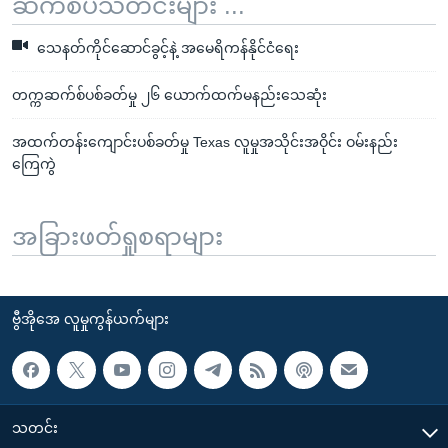
ဆက်စပ်သတင်းများ ...
သေနတ်ကိုင်ဆောင်ခွင့်နဲ့ အမေရိကန်နိုင်ငံရေး
တက္ကဆက်စ်ပစ်ခတ်မှု ၂၆ ယောက်ထက်မနည်းသေဆုံး
အထက်တန်းကျောင်းပစ်ခတ်မှု Texas လူမှုအသိုင်းအဝိုင်း ဝမ်းနည်း
ကြေကွဲ
အခြားဖတ်ရှုစရာများ
ဗွီအိုအေ လူမှုကွန်ယက်များ
သတင်း