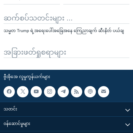
ဆက်စပ်သတင်းများ ...
သမ္မတ Trump ရဲ့အရေးပေါ်အခြေအနေ ကြေညာချက် ဆီးနိတ် ပယ်ချ
အခြားဖတ်ရှုစရာများ
ဗွီအိုအေ လူမှုကွန်ယက်များ
သတင်း
၀န်ဆောင်မှုများ