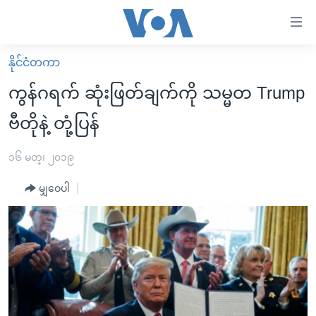
သုံး
ရ
လွယ်ကူ
နိုင်ငံတကာ
မူလစာမျက်နှာ
စေ
ကွန်ဂရက် ဆုံးဖြတ်ချက်ကို သမ္မတ Trump
မြန်မာ
သည့်
ဗီတိုနဲ့ တုံ့ပြန်
ကမ္ဘာ့သတင်းများ
Link
ဗွီဒီယို
နိုင်ငံတကာ
၁၆ မတ္၊ ၂၀၁၉
များ
သတင်းလွတ်လပ်ခွင့်
အမေရိကန်
ပင်မ
မျှဝေပါ
ရပ်ဝန်းတခု လမ်းတခု အလွန်
တရုတ်
အကြောင်းအရာ
သို့
အင်္ဂလိပ်စာလေ့လာမယ်
အစ္စရေး-ပါလက်စတိုင်း
ကျော်
အပတ်စဉ်ကဏ္ဍများ
အမေရိကန်သုံးအီဒီယံ
ကြည့်
ရေဒီယိုနှင့်ရုပ်သံ အချက်အလက်များ
မကြေးမုံရဲ့ အင်္ဂလိပ်စာ
ရေဒီယို
ရန်
ပင်မ
ရေဒီယို/တီဗွီအစီအစဉ်
ရုပ်ရှင်ထဲက အင်္ဂလိပ်စာ
တီဗွီ