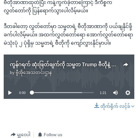
ဗီတိုအာဏာထုတ်ပြီး ကန့်ကွက်ခဲ့တာကြောင့် ဒီကိစ္စက
လွှတ်တော်ကို ပြန်ရောက်သွားပါလိမ့်မယ်။
ဒီတခါတော့ လွှတ်တော်မှာ သမ္မတရဲ့ ဗီတိုအာဏာကို ပယ်ချနိုင်ဖို့
ခက်ပါလိမ့်မယ်။ အထက်လွှတ်တော်ရော အောက်လွှတ်တော်ရော
မဲသုံးပုံ ၂ ပုံရှိမှ သမ္မတရဲ့ ဗီတိုကို ကျော်လွှားနိုင်မှာပါ။
ကွန်ဂရက် ဆုံးဖြတ်ချက်ကို သမ္မတ Trump ဗီတိုနဲ့ တုံ့ပြန်
by
ဗွီအိုအေသတင်းဌာန
No media source currently available
0:00
1:21
တိုက်ရိုက် လင့်ခ်
မျှဝေပါ
Follow us