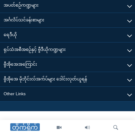
အပတ်စဉ်ကဏ္ဍများ
အင်္ဂလိပ်သင်ခန်းစာများ
ရေဒီယို
ရုပ်သံအစီအစဉ်နှင့် ဗွီဒီယိုကဏ္ဍများ
ဗွီအိုအေအကြောင်း
ဗွီအိုအေ မိုဘိုင်းလ်အက်ပ်များ ဒေါင်းလုတ်ယူရန်
Other Links
တိုက်ရိုက်