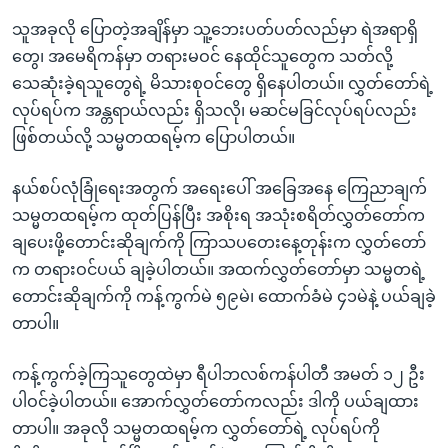
သူအခုလို ပြောတဲ့အချိန်မှာ သူ့ဘေးပတ်ပတ်လည်မှာ ရဲအရာရှိ
တွေ၊ အမေရိကန်မှာ တရားမဝင် နေထိုင်သူတွေက သတ်လို့
သေဆုံးခဲ့ရသူတွေရဲ့ မိသားစုဝင်တွေ ရှိနေပါတယ်။ လွှတ်တော်ရဲ့
လုပ်ရပ်က အန္တရာယ်လည်း ရှိသလို၊ မဆင်မခြင်လုပ်ရပ်လည်း
ဖြစ်တယ်လို့ သမ္မတထရမ့်က ပြောပါတယ်။
နယ်စပ်လုံခြုံရေးအတွက် အရေးပေါ် အခြေအနေ ကြေညာချက်
သမ္မတထရမ့်က ထုတ်ပြန်ပြီး အစိုးရ အသုံးစရိတ်လွှတ်တော်က
ချပေးဖို့တောင်းဆိုချက်ကို ကြာသပတေးနေ့တုန်းက လွှတ်တော်
က တရားဝင်ပယ် ချခဲ့ပါတယ်။ အထက်လွှတ်တော်မှာ သမ္မတရဲ့
တောင်းဆိုချက်ကို ကန့်ကွက်မဲ ၅၉မဲ၊ ထောက်ခံမဲ ၄၁မဲနဲ့ ပယ်ချခဲ့
တာပါ။
ကန့်ကွက်ခဲ့ကြသူတွေထဲမှာ ရီပါဘလစ်ကန်ပါတီ အမတ် ၁၂ ဦး
ပါဝင်ခဲ့ပါတယ်။ အောက်လွှတ်တော်ကလည်း ဒါကို ပယ်ချထား
တာပါ။ အခုလို သမ္မတထရမ့်က လွှတ်တော်ရဲ့ လုပ်ရပ်ကို