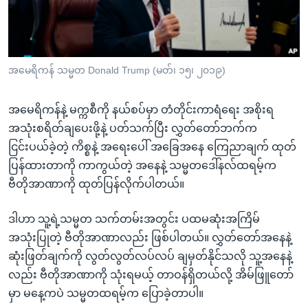
အ
သုတပဒေသာ အင်္ဂလိပ်စာ
ညွန်း
Learning English
စာမျက်နှာ
သို့
ဗွီအိုအေ လူမှုကွန်ယက်များ
အမေရိကန် သမ္မတ Donald Trump (မတ်၊ ၁၅၊ ၂၀၁၉)
ကျော်
ကြည့်
အမေရိကန်နဲ့ မက္ကစီကို နယ်စပ်မှာ တံတိုင်းကာရံရေး အစိုးရ
ရန်
ဘာသာစကားများ
အသုံးစရိတ်ချပေးဖို့နဲ့ ပတ်သက်ပြီး လွှတ်တော်ဘက်က
ရှာဖွေ
ငြင်းပယ်ခဲ့တဲ့ ကိစ္စနဲ့ အရေးပေါ် အခြေအနေ ကြေညာချက် ထုတ်
ရန်
ပြန်ထားတာကို ကာကွယ်တဲ့ အနေနဲ့ သမ္မတဒေါ်နလ်ထရမ့်က
နေရာ
ဗီတိုအာဏာကို ထုတ်ပြန်လိုက်ပါတယ်။
သို့
ကျော်
ဒါဟာ သူ့ရဲ့သမ္မတ သက်တမ်းအတွင်း ပထမဆုံးအကြိမ်
ရန်
အသုံးပြုတဲ့ ဗီတိုအာဏာလည်း ဖြစ်ပါတယ်။ လွှတ်တော်အနေနဲ့
ဆုံးဖြတ်ချက်ကို လွတ်လွတ်လပ်လပ် ချမှတ်နိုင်သလို သူ့အနေနဲ့
လည်း ဗီတိုအာဏာကို သုံးရမယ့် တာဝန်ရှိတယ်လို့ အိမ်ဖြူတော်
မှာ မနေ့ကပဲ သမ္မတထရမ့်က ပြောခဲ့တာပါ။