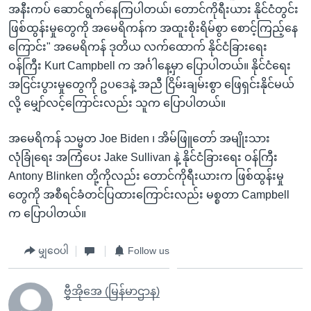
အနီးကပ် ဆောင်ရွက်နေကြပါတယ်၊ တောင်ကိုရီးယား နိုင်ငံတွင်း
ဖြစ်ထွန်းမှုတွေကို အမေရိကန်က အထူးစိုးရိမ်စွာ စောင့်ကြည့်နေ
ကြောင်း" အမေရိကန် ဒုတိယ လက်ထောက် နိုင်ငံခြားရေး
ဝန်ကြီး Kurt Campbell က အင်္ဂါနေ့မှာ ပြောပါတယ်။ နိုင်ငံရေး
အငြင်းပွားမှုတွေကို ဥပဒေနဲ့ အညီ ငြိမ်းချမ်းစွာ ဖြေရှင်းနိုင်မယ်
လို့ မျှော်လင့်ကြောင်းလည်း သူက ပြောပါတယ်။
အမေရိကန် သမ္မတ Joe Biden ၊ အိမ်ဖြူတော် အမျိုးသား
လုံခြုံရေး အကြံပေး Jake Sullivan နဲ့ နိုင်ငံခြားရေး ဝန်ကြီး
Antony Blinken တို့ကိုလည်း တောင်ကိုရီးယားက ဖြစ်ထွန်းမှု
တွေကို အစီရင်ခံတင်ပြထားကြောင်းလည်း မစ္စတာ Campbell
က ပြောပါတယ်။
မျှဝေပါ
Follow us
ဗွီအိုအေ (မြန်မာဌာန)