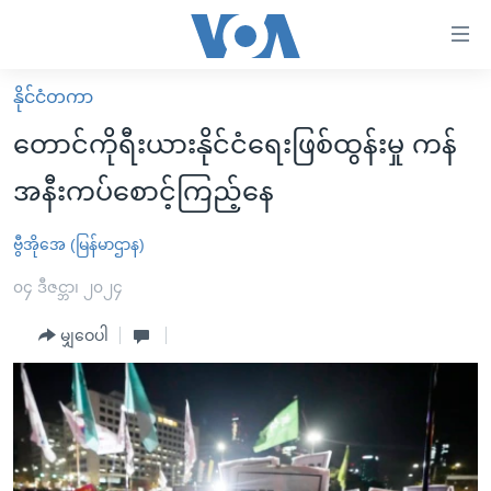
သုံး
ရ
လွယ်ကူ
နိုင်ငံတကာ
မူလစာမျက်နှာ
စေ
တောင်ကိုရီးယားနိုင်ငံရေးဖြစ်ထွန်းမှု ကန်
မြန်မာ
သည့်
အနီးကပ်စောင့်ကြည့်နေ
ကမ္ဘာ့သတင်းများ
Link
ဗွီဒီယို
နိုင်ငံတကာ
ဗွီအိုအေ (မြန်မာဌာန)
များ
သတင်းလွတ်လပ်ခွင့်
အမေရိကန်
၀၄ ဒီဇင္ဘာ၊ ၂၀၂၄
ပင်မ
ရပ်ဝန်းတခု လမ်းတခု အလွန်
တရုတ်
အကြောင်းအရာ
မျှဝေပါ
သို့
အင်္ဂလိပ်စာလေ့လာမယ်
အစ္စရေး-ပါလက်စတိုင်း
ကျော်
အပတ်စဉ်ကဏ္ဍများ
အမေရိကန်သုံးအီဒီယံ
ကြည့်
ရေဒီယိုနှင့်ရုပ်သံ အချက်အလက်များ
မကြေးမုံရဲ့ အင်္ဂလိပ်စာ
ရေဒီယို
ရန်
ပင်မ
ရေဒီယို/တီဗွီအစီအစဉ်
ရုပ်ရှင်ထဲက အင်္ဂလိပ်စာ
တီဗွီ