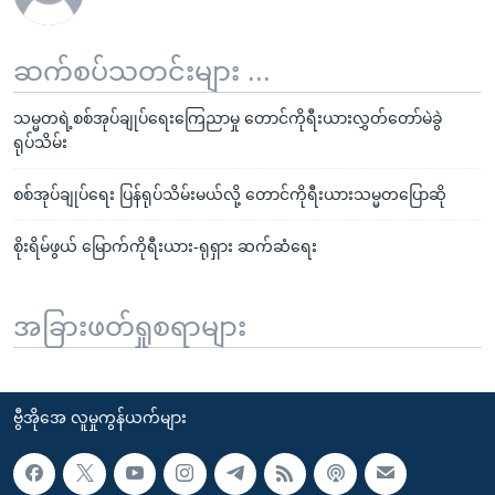
ဆက်စပ်သတင်းများ ...
သမ္မတရဲ့စစ်အုပ်ချုပ်ရေးကြေညာမှု တောင်ကိုရီးယားလွှတ်တော်မဲခွဲ
ရုပ်သိမ်း
စစ်အုပ်ချုပ်ရေး ပြန်ရုပ်သိမ်းမယ်လို့ တောင်ကိုရီးယားသမ္မတပြောဆို
စိုးရိမ်ဖွယ် မြောက်ကိုရီးယား-ရုရှား ဆက်ဆံရေး
အခြားဖတ်ရှုစရာများ
ဗွီအိုအေ လူမှုကွန်ယက်များ