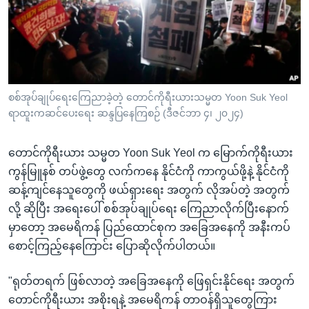
အ
သုတပဒေသာ အင်္ဂလိပ်စာ
ညွန်း
Learning English
စာမျက်နှာ
သို့
ဗွီအိုအေ လူမှုကွန်ယက်များ
ကျော်
ကြည့်
စစ်အုပ်ချုပ်ရေးကြေညာခဲ့တဲ့ တောင်ကိုရီးယားသမ္မတ Yoon Suk Yeol
ရာထူးကဆင်ပေးရေး ဆန္ဒပြနေကြစဉ် (ဒီဇင်ဘာ ၄၊ ၂၀၂၄)
ရန်
ဘာသာစကားများ
ရှာဖွေ
တောင်ကိုရီးယား သမ္မတ Yoon Suk Yeol က မြောက်ကိုရီးယား
ရန်
ကွန်မြူနစ် တပ်ဖွဲ့တွေ လက်ကနေ နိုင်ငံကို ကာကွယ်ဖို့နဲ့ နိုင်ငံကို
နေရာ
ဆန့်ကျင်နေသူတွေကို ဖယ်ရှားရေး အတွက် လိုအပ်တဲ့ အတွက်
သို့
လို့ ဆိုပြီး အရေးပေါ် စစ်အုပ်ချုပ်ရေး ကြေညာလိုက်ပြီးနောက်
ကျော်
မှာတော့ အမေရိကန် ပြည်ထောင်စုက အခြေအနေကို အနီးကပ်
ရန်
စောင့်ကြည့်နေကြောင်း ပြောဆိုလိုက်ပါတယ်။
"ရုတ်တရက် ဖြစ်လာတဲ့ အခြေအနေကို ဖြေရှင်းနိုင်ရေး အတွက်
တောင်ကိုရီးယား အစိုးရနဲ့ အမေရိကန် တာဝန်ရှိသူတွေကြား