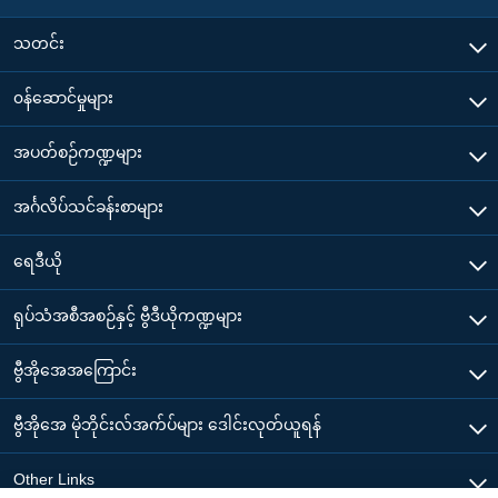
သတင်း
၀န်ဆောင်မှုများ
အပတ်စဉ်ကဏ္ဍများ
အင်္ဂလိပ်သင်ခန်းစာများ
ရေဒီယို
ရုပ်သံအစီအစဉ်နှင့် ဗွီဒီယိုကဏ္ဍများ
ဗွီအိုအေအကြောင်း
ဗွီအိုအေ မိုဘိုင်းလ်အက်ပ်များ ဒေါင်းလုတ်ယူရန်
Other Links