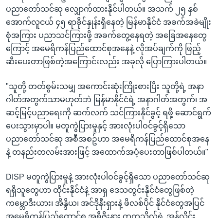
ပညာတော်သင်ဆု လျှောက်ထားနိုင်ပါတယ်။ အသက် ၂၅ နှစ်
အောက်လူငယ် ၄၅ ရာခိုင်နှုန်းရှိနေတဲ့ မြန်မာနိုင်ငံ အခက်အခဲမျိုး
စုံအကြား ပညာသင်ကြားဖို့ အခက်တွေ့နေရတဲ့ အခြေအနေတွေ
ကြောင့် အမေရိကန်ပြည်ထောင်စုအနေနဲ့ လိုအပ်ချက်ကို ဖြည့်
ဆီးပေးတာဖြစ်တဲ့အကြောင်းလည်း အခုလို ပြောကြားပါတယ်။
"သူတို့ တတ်စွမ်းသမျှ အကောင်းဆုံးကြိုးစားပြီး သူတို့ရဲ့ အနာ
ဂါတ်အတွက်သာမဟုတ်ဘဲ မြန်မာနိုင်ငံရဲ့ အနာဂါတ်အတွက်၊ အ
ဆင့်မြင့်ပညာရေးကို ဆက်လက် သင်ကြားနိုင်ခွင့် ရဖို့ ဆောင်ရွက်
ပေးသွားမှာပါ။ မတူကွဲပြားမှုနှင့် အားလုံးပါဝင်ခွင့်ရှိသော
ပညာတော်သင်ဆု အစီအစဥ်ဟာ အမေရိကန်ပြည်ထောင်စုအနေ
နဲ့ တနည်းတလမ်းအားဖြင့် အထောက်အပံ့ပေးတာဖြစ်ပါတယ်။"
DISP မတူကွဲပြားမှုနဲ့ အားလုံးပါဝင်ခွင့်ရှိသော ပညာတော်သင်ဆု
ရရှိသူတွေဟာ ထိုင်းနိုင်ငံနဲ့ အာရှ ဒေသတွင်းနိုင်ငံတွေဖြစ်တဲ့
ကမ္ဘောဒီးယား၊ အိန္ဒိယ၊ အင်ဒိုနီးရှားနဲ့ ဖိလစ်ပိုင် နိုင်ငံတွေအပြင်
အမေရိကန်ပြည်ထောင်စု အရီဇိုးနား တက္ကသိုလ်ရဲ့ အွန်လိုင်း