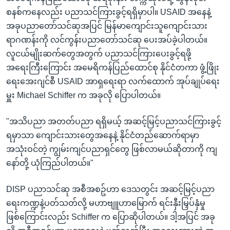
စနစ်ကနေလည်း ပညာသင်ကြားခွင့်ရရှိမှာပါ။ USAID အနေနဲ့
အခုပညာတော်သင်ဆုအပြင် မြန်မာကျောင်းသူကျောင်းသား
ရာဂဏန်းကို လင်ကွန်းပညာတော်သင်ဆု ပေးအပ်ခဲ့ပါတယ်။
လူငယ်မျိုးဆက်တွေအတွက် ပညာသင်ကြားပေးခွင့်ရဖို့
အရေးကြီးကြောင်း အမေရိကန်ပြည်ထောင်စု နိုင်ငံတကာ ဖွံ့ဖြိုး
ရေးအေးဂျင်စီ USAID အာရှရေးရာ လက်ထောက် အုပ်ချုပ်ရေး
မှူး Michael Schiffer က အခုလို ပြောပါတယ်။
"အသိပညာ အတတ်ပညာ ရရှိမယ့် အဆင့်မြင့်ပညာသင်ကြားခွင့်
ရမှာသာ ကျောင်းသားတွေအနေနဲ့ နိုင်ငံတည်ဆောက်ရာမှာ
အသုံးဝင်တဲ့ ကျွမ်းကျင်ပညာရှင်တွေ ဖြစ်လာမယ်ဆိုတာကို ကျ
နော်တို့ ယုံကြည်ပါတယ်။"
DISP ပညာသင်ဆု အစီအစဥ်ဟာ ဒေသတွင်း အဆင့်မြင့်ပညာ
ရေးကဏ္ဍနဲ့ပတ်သတ်လို့ မဟာဗျူဟာမြောက် ရင်းနှီးမြှပ်နှံမှု
ဖြစ်ကြောင်းလည်း Schiffer က ပြောဆိုပါတယ်။ ဒါ့အပြင် အခု