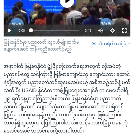
No media source currently available
အ
သုတပဒေသာ အင်္ဂလိပ်စာ
ညွန်း
Learning English
စာမျက်နှာ
သို့
ဗွီအိုအေ လူမှုကွန်ယက်များ
0:00
3:45
ကျော်
ကြည့်
မြန်မာနိုင်ငံမှာ ပညာတတ် လူငယ်မျိုးဆက်မ
တိုက်ရိုက် လင့်ခ်
ပျောက်အောင် ကန် ကူညီထောက်ပံ့မည်
ရန်
ဘာသာစကားများ
ရှာဖွေ
အနာဂါတ် မြန်မာနိုင်ငံ ဖွံ့ဖြိုးတိုးတက်ရေးအတွက် လိုအပ်တဲ့
ရန်
ပညာရပ်တွေ သင်ကြားဖို့ မြန်မာကျောင်းသူ ကျောင်းသား ထောင်
နေရာ
နဲ့ချီအတွက် ပညာတော်သင်ဆုပေးအပ်မယ့် အစီအစဥ်သစ်နဲ့ ပတ်
သို့
သတ်ပြီး USAID နိုင်ငံတကာဖွံ့ဖြိုးရေးအေဂျင်စီ က ဖေဖော်ဝါရီ
ကျော်
၂၉ ရက်နေ့မှာ ကြေညာခဲ့ပါတယ်။ မြန်မာနိုင်ငံမှာ ပညာတတ်
ရန်
လူငယ်မျိုးဆက် ပျောက်ဆုံးတာမျိုး မဖြစ်အောင် အမေရိကန်
ပြည်ထောင်စုအနေနဲ့ ကူညီထောက်ပံ့ပေးသွားမှာဖြစ်ကြောင်း
တာဝန်ရှိသူတွေက ပြောကြားပါတယ်။ ဘန်ကောက်မြို့ကနေ ကို
အောင်အောင် သတင်းပေးပို့ထားပါတယ်။