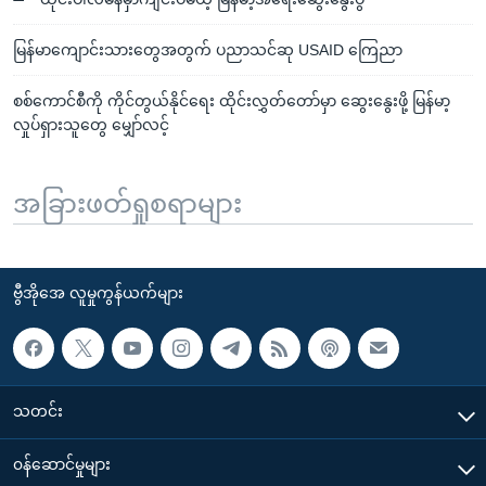
မြန်မာကျောင်းသားတွေအတွက် ပညာသင်ဆု USAID ကြေညာ
စစ်ကောင်စီကို ကိုင်တွယ်နိုင်ရေး ထိုင်းလွှတ်တော်မှာ ဆွေးနွေးဖို့ မြန်မာ့
လှုပ်ရှားသူတွေ မျှော်လင့်
အခြားဖတ်ရှုစရာများ
ဗွီအိုအေ လူမှုကွန်ယက်များ
သတင်း
၀န်ဆောင်မှုများ