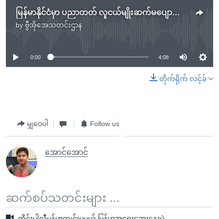
မြန်မာနိုင်ငံမှာ ပညာတတ် လူငယ်မျိုးဆက်မပျောက်အောင် ကန် ကူညီထောက်ပံ့မည်
by
ဗွီအိုအေသတင်းဌာန
No media source currently available
0:00
4:08
တိုက်ရိုက် လင့်ခ်
မျှဝေပါ
Follow us
အောင်အောင်
ဆက်စပ်သတင်းများ ...
ထိုင်းပါလီမန်မှာကျင်းပမယ့် မြန်မာ့အရေးဆွေးနွေးပွဲ