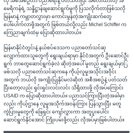
လို အစီအစဥ်ဟာ ပညာရေးနဲ့ ပတ်သတ်ပြီး အလေးထားတဲ့ အ
မေရိကန်ရဲ့ သန္နိဋ္ဌာန်ချဆောင်ရွက်မှုကို ပြသလိုက်တာဖြစ်သလို
မြန်မာနဲ့ ကမ္ဘာတလွှားမှာ ကောင်းမွန်တဲ့အကျိုးဆက်တွေ
ပေါ်ပေါက်လာဖို့အတွက် ဖြစ်တယ်လို့လည်း Michel Schiffer က
ကြေညာချက်ထဲမှ ပြောဆိုထားပါတယ်။
မြန်မာနိုင်ငံတွင်းနဲ့ နယ်စပ်ဒေသက ပညာတော်သင်ဆု
လျှောက်ထားသူတွေကို ရွေးချယ်ရာမှာ နိုင်ငံအတွက် ဦးဆောင်ဦး
ရွက် ဘာတွေဆောင်ရွက်ခဲ့လဲ ဆိုတဲ့အပေါ် မူတည် ရွေးချယ်မှာြ
ဖစ်သလို ပညာတော်သင်ဆုကနေ ကိုယ့်လူမှုအသိုင်းအဝိုင်း
အတွက် ဘယ်လို အကျိုးပြုနိုင်မလဲဆိုတဲ အစီအစဥ်နဲ့ ပတ်သတ်
ပြီးတော့လည်း ရှင်းရှင်းလင်းလင်း သိရှိထားဖို့ လိုအပ်ကြောင်း
USAID က ပြောဆိုထားပါတယ်။ ပညာသင်ကြားပြီးတဲ့အခါမှာ
လည်း ကိုယ့်ဌာနေ လူမှုအသိုက်အဝန်းကြား ပြန်သွားပြီး မတူ
ကွဲပြားမှုတွေကို ဖြေရှင်း ကျော်လွှားကာ အတူပူးပေါင်း
ဆောင်ရွက်နိုင်အောင် ကြိုးပမ်းဖို့လည်း လိုအပ်မှာဖြစ်ပါတယ်။