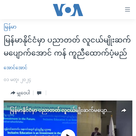
သုံး
ရ
လွယ်ကူ
မြန်မာ
မူလစာမျက်နှာ
စေ
မြန်မာနိုင်ငံမှာ ပညာတတ် လူငယ်မျိုးဆက်
မြန်မာ
သည့်
မပျောက်အောင် ကန် ကူညီထောက်ပံ့မည်
ကမ္ဘာ့သတင်းများ
Link
ဗွီဒီယို
နိုင်ငံတကာ
အောင်အောင်
များ
သတင်းလွတ်လပ်ခွင့်
အမေရိကန်
၀၁ မတ္၊ ၂၀၂၄
ပင်မ
ရပ်ဝန်းတခု လမ်းတခု အလွန်
တရုတ်
အကြောင်းအရာ
မျှဝေပါ
သို့
အင်္ဂလိပ်စာလေ့လာမယ်
အစ္စရေး-ပါလက်စတိုင်း
ကျော်
အပတ်စဉ်ကဏ္ဍများ
အမေရိကန်သုံးအီဒီယံ
မြန်မာနိုင်ငံမှာ ပညာတတ် လူငယ်မျိုးဆက်မပျောက်အောင် ကန် ကူညီထောက်ပံ့မည်
ကြည့်
ရေဒီယိုနှင့်ရုပ်သံ အချက်အလက်များ
မကြေးမုံရဲ့ အင်္ဂလိပ်စာ
ရေဒီယို
ရန်
ပင်မ
ရေဒီယို/တီဗွီအစီအစဉ်
ရုပ်ရှင်ထဲက အင်္ဂလိပ်စာ
တီဗွီ