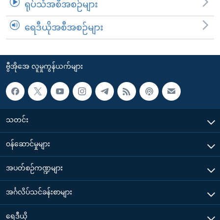
ရုပ်သံအစီအစဉ်များ
ရေဒီယိုအစီအစဉ်များ
ဗွီအိုအေ လူမှုကွန်ယက်များ
သတင်း
၀န်ဆောင်မှုများ
အပတ်စဉ်ကဏ္ဍများ
အင်္ဂလိပ်သင်ခန်းစာများ
ရေဒီယို