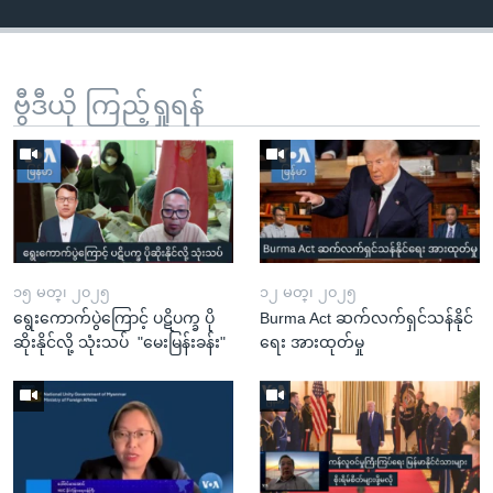
ဗွီဒီယို ကြည့်ရှုရန်
၁၅ မတ္၊ ၂၀၂၅
၁၂ မတ္၊ ၂၀၂၅
ရွေးကောက်ပွဲကြောင့် ပဋိပက္ခ ပို
Burma Act ဆက်လက်ရှင်သန်နိုင်
ဆိုးနိုင်လို့ သုံးသပ် "မေးမြန်းခန်း"
ရေး အားထုတ်မှု