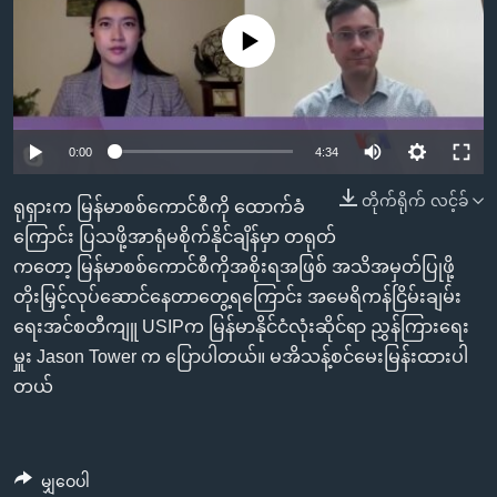
အ
သုတပဒေသာ အင်္ဂလိပ်စာ
ညွန်း
Learning English
No media source currently available
စာမျက်နှာ
သို့
ဗွီအိုအေ လူမှုကွန်ယက်များ
ကျော်
0:00
4:34
ကြည့်
ရန်
တိုက်ရိုက် လင့်ခ်
ဘာသာစကားများ
ရုရှားက မြန်မာစစ်ကောင်စီကို ထောက်ခံ
ရှာဖွေ
ကြောင်း ပြသဖို့အာရုံမစိုက်နိုင်ချိန်မှာ တရုတ်
ရန်
ကတော့ မြန်မာစစ်ကောင်စီကိုအစိုးရအဖြစ် အသိအမှတ်ပြုဖို့
နေရာ
တိုးမြှင့်လုပ်ဆောင်နေတာတွေ့ရကြောင်း အမေရိကန်ငြိမ်းချမ်း
သို့
ရေးအင်စတီကျူ USIPက မြန်မာနိုင်ငံလုံးဆိုင်ရာ ညွှန်ကြားရေး
ကျော်
မှူး Jason Tower က ပြောပါတယ်။ မအိသန့်စင်မေးမြန်းထားပါ
ရန်
တယ်
မျှဝေပါ