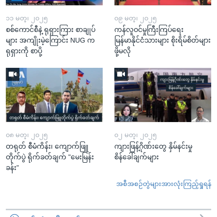
၁၁ မတ္၊ ၂၀၂၅
၀၉ မတ္၊ ၂၀၂၅
စစ်ကောင်စီနဲ့ ရုရှားကြား စာချုပ်
ကန်လူဝင်မှုကြီးကြပ်ရေး
များ အကျိုးမဲ့ကြောင်း NUG က
မြန်မာနိုင်ငံသားများ စိုးရိမ်စိတ်များ
ရုရှားကို စာပို့
ဖို့မလို
၀၈ မတ္၊ ၂၀၂၅
၀၂ မတ္၊ ၂၀၂၅
တရုတ် စီမံကိန်း၊ ကျောက်ဖြူ
ကျားဖြန့်ဂိုဏ်းတွေ နှိမ်နင်းမှု
တိုက်ပွဲ ရိုက်ခတ်ချက် "မေးမြန်း
စိန်ခေါ်ချက်များ
ခန်း"
အစီအစဉ်တွဲများအားလုံးကြည့်ရှုရန်