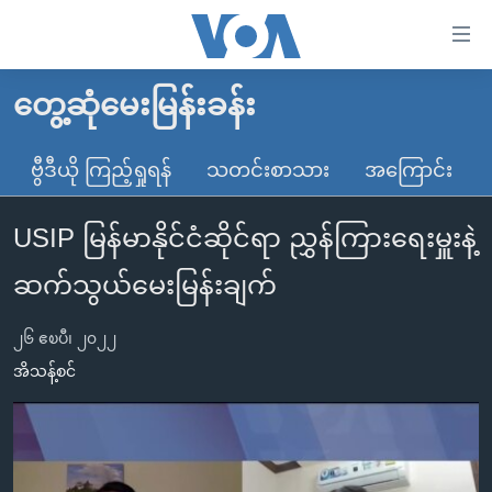
သုံး
ရ
လွယ်ကူ
တွေ့ဆုံမေးမြန်းခန်း
မူလစာမျက်နှာ
စေ
မြန်မာ
ဗွီဒီယို ကြည့်ရှုရန်
သတင်းစာသား
အကြောင်း
သည့်
ကမ္ဘာ့သတင်းများ
Link
USIP မြန်မာနိုင်ငံဆိုင်ရာ ညွှန်ကြားရေးမှူးနဲ့
ဗွီဒီယို
နိုင်ငံတကာ
များ
သတင်းလွတ်လပ်ခွင့်
အမေရိကန်
ဆက်သွယ်မေးမြန်းချက်
ပင်မ
ရပ်ဝန်းတခု လမ်းတခု အလွန်
တရုတ်
အကြောင်းအရာ
၂၆ ဧၿပီ၊ ၂၀၂၂
သို့
အင်္ဂလိပ်စာလေ့လာမယ်
အစ္စရေး-ပါလက်စတိုင်း
အိသန့်စင်
ကျော်
အပတ်စဉ်ကဏ္ဍများ
အမေရိကန်သုံးအီဒီယံ
ကြည့်
ရေဒီယိုနှင့်ရုပ်သံ အချက်အလက်များ
မကြေးမုံရဲ့ အင်္ဂလိပ်စာ
ရေဒီယို
ရန်
ပင်မ
ရေဒီယို/တီဗွီအစီအစဉ်
ရုပ်ရှင်ထဲက အင်္ဂလိပ်စာ
တီဗွီ