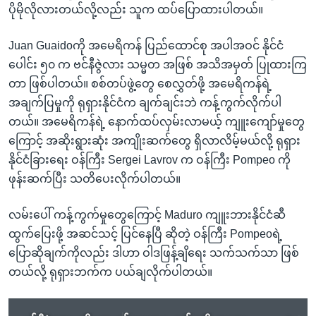
ပိုမိုလိုလားတယ်လို့လည်း သူက ထပ်ပြောထားပါတယ်။
Juan Guaidoကို အမေရိကန် ပြည်ထောင်စု အပါအဝင် နိုင်ငံ
ပေါင်း ၅၀ က ဗင်နီဇွဲလား သမ္မတ အဖြစ် အသိအမှတ် ပြုထားကြ
တာ ဖြစ်ပါတယ်။ စစ်တပ်ဖွဲ့တွေ စေလွှတ်ဖို့ အမေရိကန်ရဲ့
အချက်ပြမှုကို ရုရှားနိုင်ငံက ချက်ချင်းဘဲ ကန့်ကွက်လိုက်ပါ
တယ်။ အမေရိကန်ရဲ့ နောက်ထပ်လှမ်းလာမယ့် ကျူးကျော်မှုတွေ
ကြောင့် အဆိုးရွားဆုံး အကျိုးဆက်တွေ ရှိလာလိမ့်မယ်လို့ ရုရှား
နိုင်ငံခြားရေး ဝန်ကြီး Sergei Lavrov က ဝန်ကြီး Pompeo ကို
ဖုန်းဆက်ပြီး သတိပေးလိုက်ပါတယ်။
လမ်းပေါ် ကန့်ကွက်မှုတွေကြောင့် Maduro ကျူးဘားနိုင်ငံဆီ
ထွက်ပြေးဖို့ အဆင်သင့် ပြင်နေပြီ ဆိုတဲ့ ဝန်ကြီး Pompeoရဲ့
ပြောဆိုချက်ကိုလည်း ဒါဟာ ဝါဒဖြန့်ချိရေး သက်သက်သာ ဖြစ်
တယ်လို့ ရုရှားဘက်က ပယ်ချလိုက်ပါတယ်။