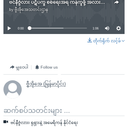
ဗင်နီဇွဲလား ပဋိပက္ခ စစ်ရေးအရ ကန်ကူဖို့ အလားအလာရှိနိုင်
by
ဗွီအိုအေသတင်းဌာန
No media source currently available
0:00
1:06
တိုက်ရိုက် လင့်ခ်
မျှဝေပါ
Follow us
ဗွီအိုအေ (မြန်မာပိုင်း)
ဆက်စပ်သတင်းများ ...
ဗင်နီဇွဲလား၊ ရုရှားနဲ့ အမေရိကန် နိုင်ငံရေး