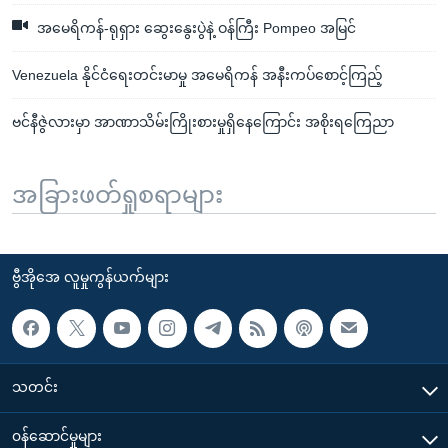
အမေရိကန်-ရုရှား ဆွေးနွေးပွဲနဲ့ ဝန်ကြီး Pompeo အမြင်
Venezuela နိုင်ငံရေးတင်းမာမှု အမေရိကန် အနီးကပ်စောင့်ကြည့်
ဗင်နီဇွဲလားမှာ အာဏာသိမ်းကြိုးစားမှုရှိနေကြောင်း အစိုးရကြေညာ
အခြားဖတ်ရှုစရာများ
ဗွီအိုအေ လူမှုကွန်ယက်များ
သတင်း
၀န်ဆောင်မှုများ