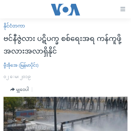
သုံး
ရ
လွယ်ကူ
နိုင်ငံတကာ
မူလစာမျက်နှာ
စေ
ဗင်နီဇွဲလား ပဋိပက္ခ စစ်ရေးအရ ကန်ကူဖို့
မြန်မာ
သည့်
အလားအလာရှိနိုင်
ကမ္ဘာ့သတင်းများ
Link
ဗွီဒီယို
နိုင်ငံတကာ
ဗွီအိုအေ (မြန်မာပိုင်း)
များ
သတင်းလွတ်လပ်ခွင့်
အမေရိကန်
၀၂ ေမ၊ ၂၀၁၉
ပင်မ
ရပ်ဝန်းတခု လမ်းတခု အလွန်
တရုတ်
အကြောင်းအရာ
မျှဝေပါ
သို့
အင်္ဂလိပ်စာလေ့လာမယ်
အစ္စရေး-ပါလက်စတိုင်း
ကျော်
အပတ်စဉ်ကဏ္ဍများ
အမေရိကန်သုံးအီဒီယံ
ကြည့်
ရေဒီယိုနှင့်ရုပ်သံ အချက်အလက်များ
မကြေးမုံရဲ့ အင်္ဂလိပ်စာ
ရေဒီယို
ရန်
ပင်မ
ရေဒီယို/တီဗွီအစီအစဉ်
ရုပ်ရှင်ထဲက အင်္ဂလိပ်စာ
တီဗွီ