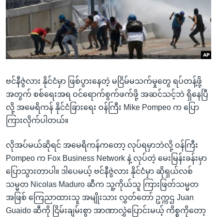
အ
သုတပဒေသာ အင်္ဂလိပ်စာ
ညွန်း
Learning English
စာမျက်နှာ
သို့
ဗွီအိုအေ လူမှုကွန်ယက်များ
ကျော်
ကြည့်
ဗင်နီဇွဲလား နိုင်ငံမှာ ဖြစ်ပွားနေတဲ့ မငြိမ်မသက်မှုတွေ ရပ်တန့်ဖို့
ရန်
ဘာသာစကားများ
အတွက် စစ်ရေးအရ ဝင်ရောက်စွက်ဖက်ဖို့ အဆင်သင့်ဘဲ ရှိနေပြီ
ရှာဖွေ
လို့ အမေရိကန် နိုင်ငံခြားရေး ဝန်ကြီး Mike Pompeo က ပြော
ရန်
ကြားလိုက်ပါတယ်။
နေရာ
သို့
လိုအပ်မယ်ဆိုရင် အမေရိကန်ကတော့ လုပ်ရမှာဘဲလို့ ဝန်ကြီး
ကျော်
Pompeo က Fox Business Network နဲ့ လုပ်တဲ့ မေးမြန်းခန်းမှာ
ရန်
ပြောသွားတာပါ။ ဒါပေမယ့် ဗင်နီဇွဲလား နိုင်ငံမှာ ဆိုရှယ်လစ်
သမ္မတ Nicolas Maduro ဆီက သူ့ကိုယ်သူ ကြားဖြတ်သမ္မတ
အဖြစ် ကြေညာထားသူ အမျိုးသား လွှတ်တော် ဥက္ကဌ Juan
Guaido ဆီကို ငြိမ်းချမ်းစွာ အာဏာလွှဲပြောင်းမယ့် ကိစ္စကိုတော့