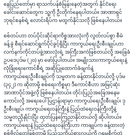
နေပြည်တော်မှာ ရာသက်ပန်စံမြန်းနေတဲ့အတွက် နိုင်ငံရေး
ခေါင်းဆောင်တွေက သူ့ကို ဦးတိုက်နေရပါတယ်။ အာဏာရှင်
ဘုရင်စနစ်ရဲ့ လောင်းရိပ်က မထွက်နိုင်သလို ဖြစ်နေပါတယ်။
စစ်တပ်ဟာ တပ်ပိုင်းဆိုင်ရာကိစ္စအားလုံးကို လွတ်လပ်စွာ စီမံ
ခန့်ခွဲ စီရင်ဆောင်ရွက်ပိုင်ခွင့်ရှိပြီး ကာကွယ်ရေးဦးစီးချုပ်ဟာ
လက်နက်ကိုင်တပ်ဖွဲ့အားလုံးရဲ့ အကြီးအကဲဖြစ်တယ်လို့ အခြေခံ
ဥပဒေပုဒ်မ (၂၀) မှာ ဖော်ပြပါတယ်။ အမျိုးသားကာကွယ်ရေးနဲ့
လုံခြုံရေးကောင်စီရဲ့ အဆိုပြုထောက်ခံချက်နဲ့
ကာကွယ်ရေးဦးစီးချုပ်ကို သမ္မတက ခန့်ထားနိုင်တယ်လို့ ပုဒ်မ
(၃၄၂) က ဆိုတာမို့ စစ်ရေးကိစ္စမှာ ဒီကောင်စီဟာ အမြင့်ဆုံး
အာဏာပိုင်အဖွဲ့လို ဖြစ်နေပါတယ်။ တိုင်းပြည်အခြေအနေမ
ကောင်းလို့ အရေးပေါ်ပြဌာန်းရာမှာ ကာကွယ်ရေးဦးစီးချုပ်၊ ဒု
ဦးစီးချုပ်၊ ကာကွယ်ရေးဝန်ကြီးနဲ့ ပြည်ထဲရေးဝန်ကြီးတို့နဲ့
သမ္မတညှိနှိုင်းပြီး ထုတ်ပြန်ကြေညာနိုင်တယ်လို့ ဆိုပါတယ်။
ကာကွယ်ရေးနဲ့ ပြည်ထဲရေးဝန်ကြီးဟာ ကာချုပ်က ခန့်ထားတဲ့
စစ်ဗိုလ်တွေဖြစ်တာမို့ ပြည်သူ့ကိုယ်စားလှယ်ကို ဂရုမစိုက်တဲ့