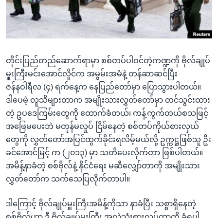
အ
သုတပဒေသာ အင်္ဂလိပ်စာ
ညွန်း
Learning English
စာမျက်နှာ
သို့
ဗွီအိုအေ လူမှုကွန်ယက်များ
ကျော်
တိုင်းပြည်တည်ဆောက်ရာမှာ စစ်တပ်ပါဝင်တဲ့ကဏ္ဍကို ဗိုလ်ချုပ်
ကြည့်
မှူးကြီးမင်းအောင်လှိုင်က အမွမ်းအမံနဲ့ တန်ဆာဆင်ပြီး
ရန်
ဇန်နဝါရီလ (၄) ရက်နေ့က နေပြည်တော်မှာ ပြောသွားပါတယ်။
ဘာသာစကားများ
ရှာဖွေ
ဒါပေမဲ့ လူသိများတာက အမျိုးသားလွှတ်တော်မှာ တင်သွင်းထား
ရန်
တဲ့ ဥပဒေကြမ်းတွေကို ထောက်ခံတယ်၊ ကန့်ကွက်တယ်စသဖြင့်
နေရာ
အဖြေမပေးဘဲ မတုန်မလှုပ် ငြိမ်နေတဲ့ စစ်တပ်ကိုယ်စားလှယ်
သို့
တွေကို လွှတ်တော်အပြင်ထွက်ခိုင်းရလိမ့်မယ်လို့ ဥက္ကဋ္ဌဖြစ်သူ ဦး
ကျော်
ခင်အောင်မြင့် က (၂၀၁၃) မှာ သတိပေးလိုက်တာ ဖြစ်ပါတယ်။
ရန်
အမိန့်နာခံတဲ့ စစ်ဗိုလ်နဲ့ နိုင်ငံရေး မဆီလျှော်တာကို အမျိုးသား
လွှတ်တော်က သက်သေပြလိုက်တာပါ။
ဒါကြောင့် ဗိုလ်ချုပ်မှူးကြီးအမိန့်ကိုသာ နာခံပြီး သစ္စာရှိနေတဲ့
စစ်ဗိုလ်ဟာ ဒီ ဗိုလ်ချုပ်မှူးကြီး အလွဲသုံးစားလုပ်တာကို ခံရပါ