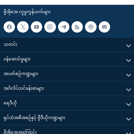
ဗွီအိုအေ လူမှုကွန်ယက်များ
သတင်း
၀န်ဆောင်မှုများ
အပတ်စဉ်ကဏ္ဍများ
အင်္ဂလိပ်သင်ခန်းစာများ
ရေဒီယို
ရုပ်သံအစီအစဉ်နှင့် ဗွီဒီယိုကဏ္ဍများ
ဗွီအိုအေအကြောင်း