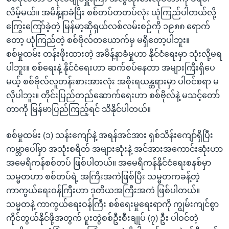
လိမ့်မယ်။ အမိန့်နာခံပြီး စစ်တပ်တတပ်လုံး ယုံကြည်ပါတယ်လို့
ကြွေးကြော်ခဲ့တဲ့ မြန်မာ့ဆိုရှယ်လစ်လမ်းစဉ်ကို ၁၉၈၈ ရောက်
တော့ ယုံကြည်တဲ့ စစ်ဗိုလ်တယောက်မှ မရှိတော့ပါဘူး။
စစ်မှုထမ်း တန်းဖိုးထားတဲ့ အမိန့်နာခံမှုဟာ နိုင်ငံရေးမှာ သုံးလို့မရ
ပါဘူး။ စစ်ရေးနဲ့ နိုင်ငံရေးဟာ ဆက်စပ်နေတာ အများကြီးရှိပေ
မယ့် စစ်ဗိုလ်လူတန်းစားအားလုံး အစိုးရယန္တရားမှာ ပါဝင်စရာ မ
လိုပါဘူး။ တိုင်းပြည်တည်ဆောက်ရေးဟာ စစ်ဗိုလ်နဲ့ မသင့်တော်
တာကို မြန်မာပြည်ကြည့်ရင် သိနိုင်ပါတယ်။
စစ်မှုထမ်း (၁) သန်းကျော်နဲ့ အရန်အင်အား ရှစ်သိန်းကျော်ရှိပြီး
ကမ္ဘာပေါ်မှာ အသုံးစရိတ် အများဆုံးနဲ့ အင်အားအကောင်းဆုံးဟာ
အမေရိကန်စစ်တပ် ဖြစ်ပါတယ်။ အမေရိကန်နိုင်ငံရေးစနစ်မှာ
သမ္မတဟာ စစ်တပ်ရဲ့ အကြီးအကဲဖြစ်ပြီး သမ္မတကခန့်တဲ့
ကာကွယ်ရေးဝန်ကြီးဟာ ဒုတိယအကြီးအကဲ ဖြစ်ပါတယ်။
သမ္မတနဲ့ ကာကွယ်ရေးဝန်ကြီး စစ်ရေးမှုရေးရာကို ကျွမ်းကျင်စွာ
ကိုင်တွယ်နိုင်ဖို့အတွက် ပူးတွဲစစ်ဦးစီးချုပ် (၇) ဦး ပါဝင်တဲ့