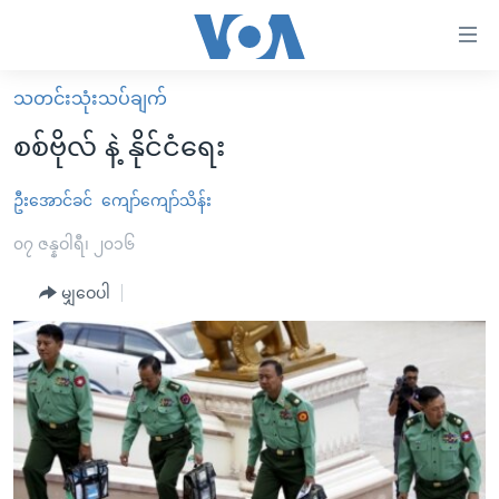
သုံး
ရ
လွယ်ကူ
သတင်းသုံးသပ်ချက်
မူလစာမျက်နှာ
စေ
စစ်ဗိုလ် နဲ့ နိုင်ငံရေး
မြန်မာ
သည့်
ကမ္ဘာ့သတင်းများ
ဦးအောင်ခင်
ကျော်ကျော်သိန်း
Link
ဗွီဒီယို
နိုင်ငံတကာ
၀၇ ဇန္နဝါရီ၊ ၂၀၁၆
များ
သတင်းလွတ်လပ်ခွင့်
အမေရိကန်
မျှဝေပါ
ပင်မ
ရပ်ဝန်းတခု လမ်းတခု အလွန်
တရုတ်
အကြောင်းအရာ
သို့
အင်္ဂလိပ်စာလေ့လာမယ်
အစ္စရေး-ပါလက်စတိုင်း
ကျော်
အပတ်စဉ်ကဏ္ဍများ
အမေရိကန်သုံးအီဒီယံ
ကြည့်
ရေဒီယိုနှင့်ရုပ်သံ အချက်အလက်များ
မကြေးမုံရဲ့ အင်္ဂလိပ်စာ
ရေဒီယို
ရန်
ပင်မ
ရေဒီယို/တီဗွီအစီအစဉ်
ရုပ်ရှင်ထဲက အင်္ဂလိပ်စာ
တီဗွီ