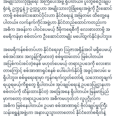
အမျိုးသားလုံခြုံရေး အကြံပေးအဖွဲ့ ရှိပါတယ်။ ပူးတွဲစစ်ဦးချုပ်
ရုံးရဲ့ ဥက္ကဋ္ဌနဲ့ ဒု-ဥက္ကဋ္ဌဟာ အမျိုးသားလုံခြုံရေးအဖွဲ့ကို ဦးဆောင်
တာမို့ စစ်ခေါင်းဆောင်ပိုင်းဟာ နိုင်ငံရေးနဲ့ အမြဲတမ်း ထိတွေ့နေ
ပါတယ်။ လက်နက်ကိုင်အဖွဲ့ဟာ နိုင်ငံတည်ထောင်ကတည်းက
အဓိက အခန်းက ပါဝင်ပေမယ့် ဒီမိုကရေစီကို လေးစားတာမို့ အ
မေရိကန်မှာ စစ်တပ်က ဦးဆောင်တာမျိုး မပေါ်ထွက်နိုင်ခဲ့ပါဘူး။
အမေရိကန်စစ်တပ်ဟာ နိုင်ငံရေးမှာ သြဇာအရှိန်အဝါ မရှိပေမယ့်
စစ်အင်အား အလွန်ကြီးမားတဲ့ စစ်မှုထမ်းတပ် ဖြစ်ပါတယ်။
အပြစ်ကင်းစင်တဲ့စနစ် မဟုတ်ပေမယ့် တရားဥပဒေကို လေးစား
တာကြောင့် စစ်အာဏာရှင်စနစ် ပေါ်ပေါက်နိုင်ဖို့ အခွင့်အလမ်း မ
ရှိပါဘူး။ စစ်မှုရေးရာမှာ ကွန်ဂရက်လွှတ်တော်ရဲ့ သဘောတူချက်
ရယူရမယ့်ကိစ္စတွေ ရှိပါတယ်။ အုပ်ချုပ်ရေးနဲ့ ဥပဒေပြုဌာနဟာ
စစ်တပ်ကို ထိန်းထားနိုင်တဲ့ အခြေအနေ ရှိပါတယ်။ မြန်မာပြည်
မှာကတော့ တရားဥပဒေက အဓိကမဟုတ်ဘဲ လူပုဂ္ဂိုလ်က
အဓိက ဖြစ်နေပါတယ်။ ဥပမာ စစ်အာဏာရှင် ဗိုလ်ချုပ်မှူးကြီး
သန်းရွှေနဲ့အဖွဲ့ဟာ အနားယူသွားတာတောင် နိုင်ငံတော်စရိတ်နဲ့