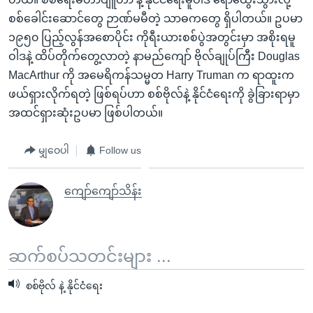
စစ်ခေါင်းဆောင်တွေ ဉာဏ်မမီတဲ့ သာဓကတွေ ရှိပါတယ်။ ဥပမာ
၁၉၅၀ ပြည့်လွန်အစောပိုင်း ကိုရီးယားစစ်ပွဲအတွင်းမှာ အစိုးရမူ
ဝါဒနဲ့ ထိပ်တိုက်တွေ့လာတဲ့ နာမည်ကျော် ဗိုလ်ချုပ်ကြီး Douglas
MacArthur ကို အမေရိကန်သမ္မတ Harry Truman က ရာထူးက
ဖယ်ရှားလိုက်ရတဲ့ ဖြစ်ရပ်ဟာ စစ်ဗိုလ်နဲ့ နိုင်ငံရေးကို ခွဲခြားရာမှာ
အထင်ရှားဆုံးဥပမာ ဖြစ်ပါတယ်။
မျှဝေပါ
Follow us
ကျော်ကျော်သိန်း
ဆက်စပ်သတင်းများ ...
စစ်ဗိုလ် နဲ့ နိုင်ငံရေး