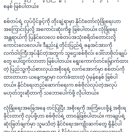
စနစ် ဖြစ်ပါတယ်။
စစ်တပ်ရဲ့ လုပ်ပိုင်ခွင့်ကို တိုးချဲ့ရာမှာ နိုင်ငံတော်လုံခြုံရေးဟာ
အကြောင်းပြလို့ အကောင်းဆုံးကိစ္စ ဖြစ်ပါတယ်။ လုံခြုံရေး
အန္တရာယ်ကို ပြနိုင်လေလေ စစ်တပ်အသုံးစရိတ်တောင်းလို့
ကောင်းလေလေပါ။ ဒီနည်းနဲ့ တိုင်းပြည်ရဲ့ ဓနအင်အားကို
လက်ဝါးကြီးအုပ်နိုင်တဲ့အတွက် သူဌေးစစ်ဗိုလ်၊ ဒေါ်လာဗိုလ်ချုပ်
တွေ ပေါ်ထွက်လာတာ ဖြစ်ပါတယ်။ ရွေးကောက်တင်မြှောက်ထား
တဲ့ ပြည်သူ့ကိုယ်စားလှယ်အစိုးရရဲ့ လက်အောက်မှာ စစ်တပ်ကို
ထားတာဟာ ယနေ့ကမ္ဘာမှာ လက်ခံထားတဲ့ ပုံမှန်စနစ် ဖြစ်ပါ
တယ်။ နိုင်ငံရေးတည်ဆောက်ရေးက စစ်ဗိုလ်လုပ်တဲ့အလုပ်
မဟုတ်ဘူးဆိုတာကို သဘောပေါက်ဖို့ လိုပါတယ်။
လုံခြုံရေးအခြေအနေ တင်ပြပြီး အစိုးရကို အကြံပေးဖို့နဲ့ အစိုးရ
ခိုင်းတာကို လုပ်ဖို့ဟာ စစ်ဗိုလ်ရဲ့ တာဝန်ဖြစ်ပါတယ်။ ကာချုပ်ရဲ့
ဆုံးဖြတ်ချက်မှာ သူမသိတဲ့ နိုင်ငံရေးအကျိုးဆက်တွေ ရှိနိုင်ပါ
တယ်။ စစ်ရေးမဟာဗျူဟာ နဲ့ နိုင်ငံရေးမူဝါဒ ရောထွေးသွားလို့