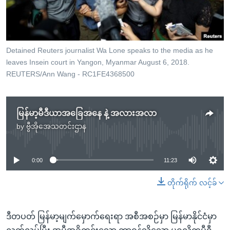
အ
သုတပဒေသာ အင်္ဂလိပ်စာ
ညွန်း
Learning English
စာမျက်နှာ
သို့
ဗွီအိုအေ လူမှုကွန်ယက်များ
Detained Reuters journalist Wa Lone speaks to the media as he
ကျော်
leaves Insein court in Yangon, Myanmar August 6, 2018.
ကြည့်
REUTERS/Ann Wang - RC1FE4368500
ရန်
ဘာသာစကားများ
ရှာဖွေ
မြန်မာ့မီဒီယာအခြေအနေ နဲ့ အလားအလာ
ရန်
by
ဗွီအိုအေသတင်းဌာန
နေရာ
No media source currently available
သို့
ကျော်
0:00
11:23
ရန်
တိုက်ရိုက် လင့်ခ်
ဒီတပတ် မြန်မာ့မျက်မှောက်ရေးရာ အစီအစဉ်မှာ မြန်မာနိုင်ငံမှာ