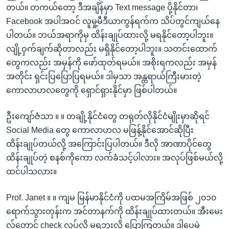
တယ်။ တကယ်တော့ ဒီအချိန်မှာ Text message ပို့နိုင်တာ၊
Facebook အပါအဝင် လူမှု့မီဒီယာကွန်ရက်က သိပ်တွင်ကျယ်နေ
ပါတယ်။ ဘယ်အရာကိုမှ ထိန်းချုပ်ထားလို့ မရနိုင်တော့ပါဘူး။
လျို့ဝှက်ချက်ဆိုတာလည်း မရှိနိုင်တော့ပါဘူး။ သတင်းထောက်
တွေကလည်း အမှန်ကို ဖော်ထုတ်ရမယ်။ အစိုးရကလည်း အမှန်
အတိုင်း ရှင်းပြပြောပြရမယ်။ ဒါမှသာ အန္တရာယ်ကြီးမားတဲ့
ကောလာဟလတွေကို ရှောင်ရှားနိုင်မှာ ဖြစ်ပါတယ်။
ဦးကျော်ဇံသာ ။ ။ တချို့နိုင်ငံတွေ တရုတ်လိုနိုင်ငံမျိုးမှာဆိုရင်
Social Media တွေ ကောလာဟလ မဖြန့်နိုင်အောင်ဆိုပြီး
ထိန်းချုပ်တယ်လို့ အကြောင်းပြပါတယ်။ ဒီလို အာဏာပိုင်တွေ
ထိန်းချုပ်တဲ့ စနစ်ကိုကော လက်ခံသင့်ပါလား။ အလုပ်ဖြစ်မယ်လို့
ထင်ပါသလား။
Prof. Janet ။ ။ ကျမ မြန်မာနိုင်ငံကို ပထမအကြိမ်အဖြစ် ၂၀၁၀
ရောက်သွားတုန်းက အင်တာနက်ကို ထိန်းချုပ်ထားတယ်။ အီးမေး
လ်တောင် check လုပ်လို့ မရဘူးလို့ ပြောကြတယ်။ ဒါပေမဲ့