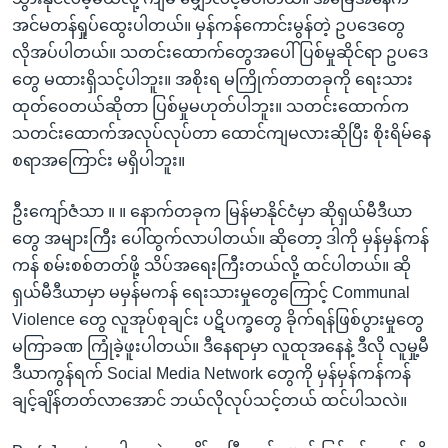
အင်မတန်ရှုပ်ထွေးပါတယ်။ မှန်ကန်ကောင်းမွန်တဲ့ ဥပဒေတွေ
လိုအပ်ပါတယ်။ သတင်းထောက်တွေအပေါ် ပြစ်မှုဆိုင်ရာ ဥပဒေ
တွေ မထားရှိသင့်ပါဘူး။ အစိုးရ မကြိုက်တာတခုကို ရေးသား
ထုတ်ဝေတယ်ဆိုတာ ပြစ်မှုမဟုတ်ပါဘူး။ သတင်းထောက်က
သတင်းထောက်အလုပ်လုပ်တာ ထောင်ကျမလားဆိုပြီး စိုးရိမ်နေ
စရာအကြောင်း မရှိပါဘူး။
ဦးကျော်ဇံသာ ။ ။ နောက်တခုက မြန်မာနိုင်ငံမှာ ဆိုရှယ်မီဒီယာ
တွေ အများကြီး ပေါ်ထွက်လာပါတယ်။ ဆိုတော့ ဒါကို မှန်မှန်ကန်
ကန် စမ်းစစ်တတ်ဖို့ သိပ်အရေးကြီးတယ်လို့ ထင်ပါတယ်။ ဆို
ရှယ်မီဒီယာမှာ မမှန်မကန် ရေးသားမှုတွေကြောင့် Communal
Violence တွေ လူအုပ်စုချင်း ပဋိပက္ခတွေ ခိုက်ရန်ဖြစ်ပွားမှုတွေ
မကြာခဏ ကြုံခဲ့ဖူးပါတယ်။ ဒီနေရာမှာ လူထုအနေနဲ့ ဒီလို လူမှု့မီ
ဒီယာကွန်ရက် Social Media Network တွေကို မှန်မှန်ကန်ကန်
ချင့်ချိန်တတ်လာအောင် ဘယ်လိုလုပ်သင့်တယ် ထင်ပါသလဲ။