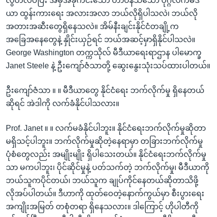
လွတ်လပ်ပြီး အမှီအခိုကင်းသော တာဝန်သိသော ပုဂ္ဂလိကမီဒီ
ယာ ထွန်းကားရေး အလားအလာ ဘယ်လိုရှိပါသလဲ၊ ဘယ်လို
အတားအဆီးတွေရှိနေသလဲ။ အိမ်နီးချင်းနိုင်ငံတချို့က
အခြေအနေတွေနဲ့ နှိုင်းယှဉ်ရင် ဘယ်အဆင့်မှာရှိနိုင်ပါသလဲ။
George Washington တက္ကသိုလ် မီဒီယာရေးရာဌာန ပါမောက္ခ
Janet Steele နဲ့ ဦးကျော်ဇံသာတို့ ဆွေးနွေးသုံးသပ်ထားပါတယ်။
ဦးကျော်ဇံသာ ။ ။ မီဒီယာတွေ နိုင်ငံရေး ဘက်လိုက်မှု ရှိနေတယ်
ဆိုရင် အဲဒါကို လက်ခံနိုင်ပါသလား။
Prof. Janet ။ ။ လက်မခံနိုင်ပါဘူး။ နိုင်ငံရေးဘက်လိုက်မှုဆိုတာ
မရှိသင့်ပါဘူး။ ဘက်လိုက်မှုဆိုတဲ့နေရာမှာ တခြားဘက်လိုက်မှု
ပုံစံတွေလည်း အမျိုးမျိုး ရှိပါသေးတယ်။ နိုင်ငံရေးဘက်လိုက်မှု
သာ မကပါဘူး၊ ပိုင်ဆိုင်မှုနဲ့ ပတ်သက်တဲ့ ဘက်လိုက်မှု၊ မီဒီယာကို
ဘယ်သူကပိုင်တယ်၊ ဘယ်သူက ချုပ်ကိုင်နေတယ်ဆိုတာသိဖို့
လိုအပ်ပါတယ်။ ဒီဟာကို ထုတ်ဝေတဲ့နောက်ကွယ်မှာ စီးပွားရေး
အကျိုးအမြတ် တစုံတရာ ရှိနေသလား။ ဒါကြောင့် ဟိုပါတီကို