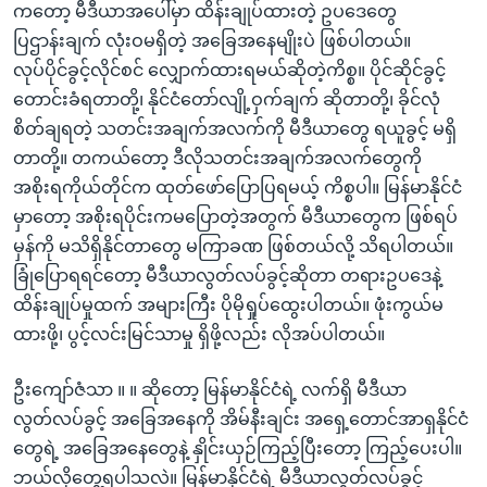
ကတော့ မီဒီယာအပေါ်မှာ ထိန်းချုပ်ထားတဲ့ ဥပဒေတွေ
ပြဌာန်းချက် လုံးဝမရှိတဲ့ အခြေအနေမျိုးပဲ ဖြစ်ပါတယ်။
လုပ်ပိုင်ခွင့်လိုင်စင် လျှောက်ထားရမယ်ဆိုတဲ့ကိစ္စ။ ပိုင်ဆိုင်ခွင့်
တောင်းခံရတာတို့၊ နိုင်ငံတော်လျို့ဝှက်ချက် ဆိုတာတို့၊ ခိုင်လုံ
စိတ်ချရတဲ့ သတင်းအချက်အလက်ကို မီဒီယာတွေ ရယူခွင့် မရှိ
တာတို့။ တကယ်တော့ ဒီလိုသတင်းအချက်အလက်တွေကို
အစိုးရကိုယ်တိုင်က ထုတ်ဖော်ပြောပြရမယ့် ကိစ္စပါ။ မြန်မာနိုင်ငံ
မှာတော့ အစိုးရပိုင်းကမပြောတဲ့အတွက် မီဒီယာတွေက ဖြစ်ရပ်
မှန်ကို မသိရှိနိုင်တာတွေ မကြာခဏ ဖြစ်တယ်လို့ သိရပါတယ်။
ခြုံပြောရရင်တော့ မီဒီယာလွတ်လပ်ခွင့်ဆိုတာ တရားဥပဒေနဲ့
ထိန်းချုပ်မှုထက် အများကြီး ပိုမိုရှုပ်ထွေးပါတယ်။ ဖုံးကွယ်မ
ထားဖို့၊ ပွင့်လင်းမြင်သာမှု ရှိဖို့လည်း လိုအပ်ပါတယ်။
ဦးကျော်ဇံသာ ။ ။ ဆိုတော့ မြန်မာနိုင်ငံရဲ့ လက်ရှိ မီဒီယာ
လွတ်လပ်ခွင့် အခြေအနေကို အိမ်နီးချင်း အရှေ့တောင်အာရှနိုင်ငံ
တွေရဲ့ အခြေအနေတွေနဲ့ နှိုင်းယှဉ်ကြည့်ပြီးတော့ ကြည့်ပေးပါ။
ဘယ်လိုတွေ့ရပါသလဲ။ မြန်မာနိုင်ငံရဲ့ မီဒီယာလွတ်လပ်ခွင့်