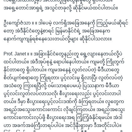
အရှေ့တောင်အာရှရဲ့ အသွင်တခုလို့ ဆိုနိုင်မယ်ထင်ပါတယ်။
ဦးကျော်ဇံသာ ။ ။ ဒါပေမဲ့ လက်ရှိအခြေအနေကို ကြည့်မယ်ဆိုရင်
တော့ အဲဒီနိုင်ငံတွေနဲ့စာရင် မြန်မာနိုင်ငံရဲ့ အခြေအနေက
နောက်ကျကျန်ရစ်နေသေးတယ်လို့များ ဆိုနိုင်ပါသလား။
Prof. Janet ။ ။ အခြားနိုင်ငံတွေနည်းတူ ရွေ့လျားနေတယ်လို့ပဲ
ထင်ပါတယ်။ အဲဒီအုပ်စုနဲ့ ရောပါနေပါတယ်။ ကျမတို့ ကြိုတွက်
နိုင်တာတွေ ရှိပါတယ်။ ကျမအနေနဲ့ လွတ်လပ်တဲ့ မီဒီယာတွေ
စိတ်ပျက်စရာတွေ ကြုံရတာ၊ ပွင့်လင်းမှု ရှိလာပြီ၊ လွတ်လပ်တဲ့
အသံတွေ ကြားရပြီလို့ ဝမ်းသာရပေမယ့် ပြဿနာက မီဒီယာ
ပွင့်လင်းလွတ်လပ်လာသလို၊ စီးပွားရေးလည်း ပွင့်လင်းလာပါ
တယ်။ ဒီမှာ စီးပွားရေးပွင့်လင်းဒဏ်ကို ခံကြရတယ်။ လူတွေက
အရည်အသွေးကောင်းကောင်း လိုချင်ကြတယ်။ အရည်အသွေး
ကောင်းကောင်းလုပ်ဖို့ စီးပွားရေးအရ ကြံ့ကြံ့ခံနိုင်ရမယ်။ အဲဒါ
ဟာ အခက်အခဲကြီးတရပ်ပါပဲ။ အင်ဒိုနီးရှားမှာ ဒီအတိုင်းပါပဲ။