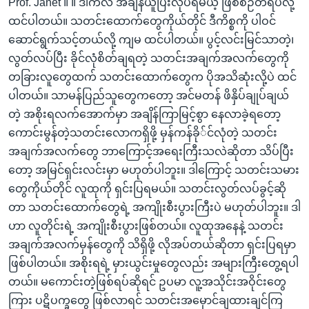
Prof. Janet ။ ။ ဒါကလဲ အချိန်ယူပြီးလုပ်ရမယ့် ဖြစ်စဉ်တရပ်လို့
ထင်ပါတယ်။ သတင်းထောက်တွေကိုယ်တိုင် ဒီကိစ္စကို ပါဝင်
ဆောင်ရွက်သင့်တယ်လို့ ကျမ ထင်ပါတယ်။ ပွင့်လင်းမြင်သာတဲ့၊
လွတ်လပ်ပြီး ခိုင်လုံစိတ်ချရတဲ့ သတင်းအချက်အလက်တွေကို
တခြားလူတွေထက် သတင်းထောက်တွေက ပိုအသိဆုံးလို့ပဲ ထင်
ပါတယ်။ သာမန်ပြည်သူတွေကတော့ အင်မတန် ဖိနှိပ်ချုပ်ချယ်
တဲ့ အစိုးရလက်အောက်မှာ အချိန်ကြာမြင့်စွာ နေလာခဲ့ရတော့
ကောင်းမွန်တဲ့သတင်းလောကရှိဖို့ မှန်ကန်ခို်င်လုံတဲ့ သတင်း
အချက်အလက်တွေ ဘာကြောင့်အရေးကြီးသလဲဆိုတာ သိပ်ပြီး
တော့ အမြင်ရှင်းလင်းမှာ မဟုတ်ပါဘူး။ ဒါကြောင့် သတင်းသမား
တွေကိုယ်တိုင် လူထုကို ရှင်းပြရမယ်။ သတင်းလွတ်လပ်ခွင့်ဆို
တာ သတင်းထောက်တွေရဲ့ အကျိုးစီးပွားကြီးပဲ မဟုတ်ပါဘူး။ ဒါ
ဟာ လူတိုင်းရဲ့ အကျိုးစီးပွားဖြစ်တယ်။ လူထုအနေနဲ့ သတင်း
အချက်အလက်မှန်တွေကို သိရှိဖို့ လိုအပ်တယ်ဆိုတာ ရှင်းပြရမှာ
ဖြစ်ပါတယ်။ အစိုးရရဲ့ မှားယွင်းမှုတွေလည်း အများကြီးတွေ့ရပါ
တယ်။ မကောင်းတဲ့ဖြစ်ရပ်ဆိုရင် ဥပမာ လူ့အသိုင်းအဝိုင်းတွေ
ကြား ပဋိပက္ခတွေ ဖြစ်လာရင် သတင်းအမှောင်ချထားချင်ကြ