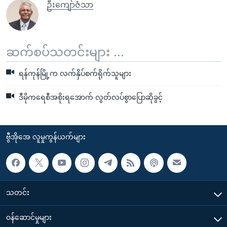
ဦးကျော်ဇံသာ
ဆက်စပ်သတင်းများ ...
ရန်ကုန်မြို့က လက်နှိပ်စက်ရိုက်သူများ
ဒီမိုကရေစီအစိုးရအောက် လွတ်လပ်စွာပြောဆိုခွင့်
ဗွီအိုအေ လူမှုကွန်ယက်များ
သတင်း
၀န်ဆောင်မှုများ