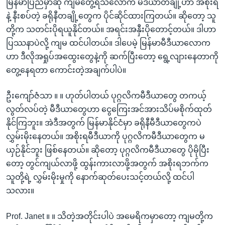
မြန်မာပြည်မှာဆို ကျမတွေ့ရသလောက် မီဒီယာတချို့ဟာ အစိုးရ
နဲ့ နီးစပ်တဲ့ ခရိုနီတချို့တွေက ပိုင်ဆိုင်ထားကြတယ်။ ဆိုတော့ သူ
တို့က သတင်းပိုရယူနိုင်တယ်။ အရင်းအနှီးပိုတောင့်တယ်။ ဒါဟာ
ပြဿနာပဲလို့ ကျမ ထင်ပါတယ်။ ဒါပေမဲ့ မြန်မာမီဒီယာလောက
ဟာ ဒီလိုအရှုပ်အထွေးတွေနဲ့ကို ဆက်ပြီးတော့ ရွေ့လျားနေတာကို
တွေ့နေရတာ ကောင်းတဲ့အချက်ပါပဲ။
ဦးကျော်ဇံသာ ။ ။ ဟုတ်ပါတယ် ပုဂ္ဂလိကမီဒီယာတွေ တကယ့်
လွတ်လပ်တဲ့ မီဒီယာတွေဟာ ငွေကြေးအင်အားသိပ်မစိုက်ထုတ်
နိုင်ကြဘူး။ အဲဒီအတွက် မြန်မာနိုင်ငံမှာ ခရိုနီမီဒီယာတွေကပဲ
လွှမ်းမိုးနေတယ်။ အစိုးရမီဒီယာကို ပုဂ္ဂလိကမီဒီယာတွေက မ
ယှဉ်နိုင်ဘူး ဖြစ်နေတယ်။ ဆိုတော့ ပုဂ္ဂလိကမီဒီယာတွေ ပိုမိုပြီး
တော့ တွင်ကျယ်လာဖို့ ထွန်းကားလာဖို့အတွက် အစိုးရဘက်က
သူတို့ရဲ့ လွှမ်းမိုးမှုကို နောက်ဆုတ်ပေးသင့်တယ်လို့ ထင်ပါ
သလား။
Prof. Janet ။ ။ သိတဲ့အတိုင်းပါပဲ အမေရိကမှာတော့ ကျမတို့က