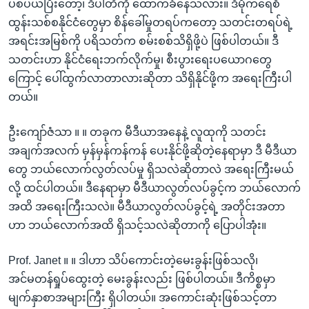
ပစ်ပယ်ပြီးတော့၊ ဒီပါတီကို ထောက်ခံနေသလား။ ဒီမိုကရေစီ
ထွန်းသစ်စနိုင်ငံတွေမှာ စိန်ခေါ်မှုတရပ်ကတော့ သတင်းတရပ်ရဲ့
အရင်းအမြစ်ကို ပရိသတ်က စမ်းစစ်သိရှိဖို့ပဲ ဖြစ်ပါတယ်။ ဒီ
သတင်းဟာ နိုင်ငံရေးဘက်လိုက်မှု၊ စီးပွားရေးပယောဂတွေ
ကြောင့် ပေါ်ထွက်လာတာလားဆိုတာ သိရှိနိုင်ဖို့က အရေးကြီးပါ
တယ်။
ဦးကျော်ဇံသာ ။ ။ တခုက မီဒီယာအနေနဲ့ လူထုကို သတင်း
အချက်အလက် မှန်မှန်ကန်ကန် ပေးနိုင်ဖို့ဆိုတဲ့နေရာမှာ ဒီ မီဒီယာ
တွေ ဘယ်လောက်လွတ်လပ်မှု ရှိသလဲဆိုတာလဲ အရေးကြီးမယ်
လို့ ထင်ပါတယ်။ ဒီနေရာမှာ မီဒီယာလွတ်လပ်ခွင့်က ဘယ်လောက်
အထိ အရေးကြီးသလဲ။ မီဒီယာလွတ်လပ်ခွင့်ရဲ့ အတိုင်းအတာ
ဟာ ဘယ်လောက်အထိ ရှိသင့်သလဲဆိုတာကို ပြောပါအုံး။
Prof. Janet ။ ။ ဒါဟာ သိပ်ကောင်းတဲ့မေးခွန်းဖြစ်သလို၊
အင်မတန်ရှုပ်ထွေးတဲ့ မေးခွန်းလည်း ဖြစ်ပါတယ်။ ဒီကိစ္စမှာ
မျက်နှာစာအများကြီး ရှိပါတယ်။ အကောင်းဆုံးဖြစ်သင့်တာ