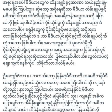
အစိုးရအပေါ် မီဒီယာတွေက ထိန်းချုပ်ခွင့်အာဏာ ဘယ်နည်းနဲ့မှ
မပေးနိုင်ကြပါဘူး။ ဆိုတော့ အစိုးရဆိုတာ မီဒီယာ ထိန်းချုပ်ခွင့်
မရှိသင့်ပါဘူး။ အဲဒီလိုပြောရင် အမေရိကန်အယူအဆကို ပြော
သလို ဖြစ်နေပါလိမ့်မယ်။ ပိုင်ဆိုင်မှုကို ထိန်းချုပ်တာလည်း ဒီ
သဘောပါပဲ။ ခရိုနီတွေကို ပိုင်ဆိုင်ခွင့်မပေးနဲ့လို့ အစိုးရက
တားမြစ်လိုက်ရင်လဲ ဒါဟာ မီဒီယာပိုင်ဆိုင်ခွင့်ကို ထိန်းချုပ်လိုက်
တဲ့သဘော ဖြစ်ပါတယ်။ အလားတူစွာပါပဲ မူစလင်မို့လို့
ပိုင်ဆိုင်ခွင့်မရှိဘူး။ ဘယ်သူက အယူအဆတွေက ပြင်းထန်လွန်
လို့ မပိုင်ဆိုင်ရဘူးဆိုတာလည်း ဖြစ်လာနိုင်ပါတယ်။ လွတ်လပ်တဲ့
ဈေးကွက်စနစ်ကိုပါ ထိခိုက်လာပါလိမ့်မယ်။
ဦးကျော်ဇံသာ ။ ။ တကယ်တော့ မြန်မာ့မီဒီယာကို အမေရိကန်မီဒီ
ယာနဲ့ နှိုင်းယှဉ်မယ်ဆိုတာကတော့ အဝေးကြီးပါ။ ဒါကို ကျနော်
တို့လည်း နားလည်ကြပါတယ်။ အမေရိကန်နိုင်ငံ မီဒီယာ
လွတ်လပ်ခွင့်နဲ့ နှိုင်းယှဉ်လို့လဲ မဖြစ်နိုင်ပါဘူး။ ကျနော် အဓိက
ပြောချင်တာ အိမ်နီးချင်းတွေနဲ့ နှိုင်းယှဉ်ကြည့်တာကိုပဲ အဓိက
သိချင်ပါတယ်။ အိမ်နီးချင်းနိုင်ငံတွေမှာကော မြန်မာနိုင်ငံလို