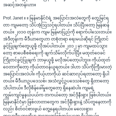
အဆင့်အတန်းဟာ။
Prof. Janet ။ ။ မြန်မာနိုင်ငံရဲ့ အပြောင်းအလဲတွေကို တွေ့မြင်ရ
တာ ကျမတော့ သိပ်အံ့သြသင့်ရပါတယ်။ သိပ်ပြီးတော့ မြန်ဆန်
တယ်။ ၂၀၁၀ တုန်းက ကျမ မြန်မာပြည်ကို ရောက်ပါသေးတယ်။
အဲဒီတုန်းက မီဒီယာတွေဟာ တစုံတရာ ရေးမယ်ဆိုရင် ကြိုတင်
ခွင့်ပြုချက်တွေယူဖို့ လိုအပ်ပါတယ်။ ၂၀၁၂ မှာ ကျမထပ်သွား
တော့ စာပေစီစစ်ရေးကို ဖျက်သိမ်းလိုက်ပါပြီ။ မထုတ်ဝေခင်
ကြိုတင်ခွင့်ပြုချက် ဘာမှယူဖို့ မလိုအပ်တော့ပါဘူး။ ကိုယ်ထုတ်
ဝေတာကိုတော့ ကိုယ်တာဝန်ယူရတယ်။ ဒါဟာ သိပ်ကိုကြီးမားတဲ့
အပြောင်းအလဲပါ။ ကိုယ့်ဟာကိုယ် ဆင်ဆာလုပ်ရတာတော့ ရှိပါ
တယ်။ မီဒီယာဥပဒေသစ်၊ အသံလွှင့်ဥပဒေသစ်တွေ ရှိတာတော့
သိပါတယ်။ ဒီလိုစိန်ခေါ်မှုတွေတော့ ရှိနေဆဲပါ။ ကျမရဲ့
ကျွမ်းကျင်မှုနယ်ပယ်က တကယ်တော့ အင်ဒိုနီးရှား ဖြစ်ပါတယ်။
မြန်မာနိုင်ငံမှာ ဖြစ်လာတာတွေက အင်ဒိုနီးရှားနဲ့ သိပ်တူနေတာကို
လည်း စိတ်ဝင်စားဖွယ် တွေ့နေရပါတယ်။ မလေးရှား၊
ကမ္ဘောဒီးယားတို့မှာ အလားတူဖြစ်ထွန်းမှုတွေ ရှိပါတယ်။