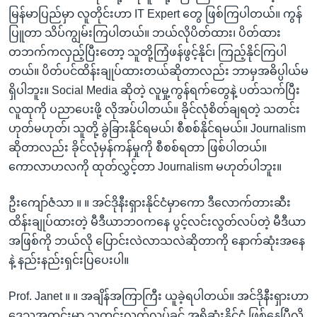
မြန်မာပြည်မှာ လူတိုင်းဟာ IT Expert တွေ ဖြစ်ကြပါတယ်။ ကွန်
ပြူတာ သိပ်ကျွမ်းကြပါတယ်။ ဘယ်လိုပိတ်ထား၊ ပိတ်ထား
တဘက်ကလှည့်ပြီးတော့ သူတို့ကြံဖန်ဖွင့်နိုင်၊ ကြည့်နိုင်ကြပါ
တယ်။ ပိတ်ပင်ထိန်းချုပ်ထားတယ်ဆိုတာလည်း ဘာမှအဓိပ္ပါယ်မ
ရှိပါဘူး။ Social Media ဆိုတဲ့ လူမှု့ကွန်ရက်တွေနဲ့ ပတ်သက်ပြီး
လူထုကို ပညာပေးဖို့ လိုအပ်ပါတယ်။ ခိုင်လုံစိတ်ချရတဲ့ သတင်း
ဟုတ်မဟုတ်၊ သူတို့ ခွဲခြားနိုင်ရမယ်၊ စီစစ်နိုင်ရမယ်။ Journalism
ဆိုတာလည်း ခိုင်လုံမှန်ကန်မှုကို စီစစ်ရတာ ဖြစ်ပါတယ်။
ကောလာဟလကို ထုတ်လွှင့်တာ Journalism မဟုတ်ပါဘူး။
ဦးကျော်ဇံသာ ။ ။ အင်ဒိုနီးရှားနိုင်ငံမှာကော ဒီလောက်တားဆီး
ထိန်းချုပ်ထားတဲ့ မီဒီယာဘဝကနေ ပွင့်လင်းလွတ်လပ်တဲ့ မီဒီယာ
အဖြစ်ကို ဘယ်လို ပြောင်းလဲလာသလဲဆိုတာကို နောက်ဆုံးအနေ
နဲ့ နည်းနည်းရှင်းပြပေးပါ။
Prof. Janet ။ ။ အချိန်အကြာကြီး ယူခဲ့ရပါတယ်။ အင်ဒိုနီးရှားဟာ
ဒေသအတွင်းမှာ သတင်းလွတ်လပ်ခွင့် အရှိဆုံးနိုင်ငံ ဖြစ်နေပြီလို့