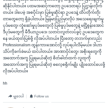
ဆိုနိုင်ပါတယ်။ ပထမအဆင့်ကတော့ ဥပဒေတရပ် ပြဌာန်းလိုက်
တယ်။ ဒါပေမဲ့ အစပိုင်းမှာ ပြစ်မှုဆိုင်ရာ ဥပဒေနဲ့ ထိပ်တိုက်တိုး
တာတွေတော့ ရှိခဲ့ပါတယ်။ မြန်မာပြည်မှာလိုပဲ အသေရေးဖျက်မှု
ပုဒ်မတွေ၊ လှုံဆော်မှုပုဒ်မတွေလို ပြစ်မှုပုဒ်မတွေနဲ့ မငြိ့စွန်းအောင်
ဒီပုဒ်မတွေကို မီဒီယာဥပဒေ၊ သတင်းလွတ်လပ်ခွင့် ဥပဒေတွေက
နေ ဖယ်ထုတ်ပြစ်ဖို့ လိုအပ်ပါတယ်။ ပြီးတော့ တဘက်မှာလည်း
Professionalism ထွန်းကားအောင်လို့ လုပ်ရပါလိမ့်မယ်။ ဒါဟာ
သိပ်ကိုခက်ခဲမယ် ထင်ပါတယ်။ အာဏာပိုင်တွေ၊ အစိုးရတွေကို
အထောက်အကူ ပြုရမယ်ဆိုတဲ့ စိတ်ဓါတ်ထက် လူထုကို
အထောက်အကူ ပြုရမယ်ဆိုတဲ့ ဓလေ့စရိုက်မျိုး ပျိုးထောင်ပေးဖို့
လိုအပ်ပါတယ်။
hh
မျှဝေပါ
Follow us