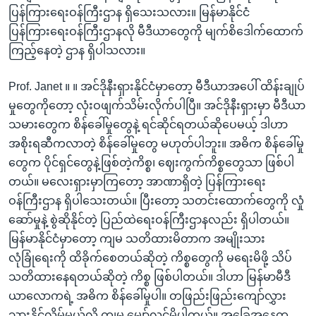
ပြန်ကြားရေးဝန်ကြီးဌာန ရှိသေးသလား။ မြန်မာနိုင်ငံ
ပြန်ကြားရေးဝန်ကြီးဌာနလို မီဒီယာတွေကို မျက်စိဒေါက်ထောက်
ကြည့်နေတဲ့ ဌာန ရှိပါသလား။
Prof. Janet ။ ။ အင်ဒိုနီးရှားနိုင်ငံမှာတော့ မီဒီယာအပေါ် ထိန်းချုပ်
မှုတွေကိုတော့ လုံးဝဖျက်သိမ်းလိုက်ပါပြီ။ အင်ဒိုနီးရှားမှာ မီဒီယာ
သမားတွေက စိန်ခေါ်မှုတွေနဲ့ ရင်ဆိုင်ရတယ်ဆိုပေမယ့် ဒါဟာ
အစိုးရဆီကလာတဲ့ စိန်ခေါ်မှုတွေ မဟုတ်ပါဘူး။ အဓိက စိန်ခေါ်မှု
တွေက ပိုင်ရှင်တွေနဲ့ဖြစ်တဲ့ကိစ္စ၊ ဈေးကွက်ကိစ္စတွေသာ ဖြစ်ပါ
တယ်။ မလေးရှားမှာကြတော့ အာဏာရှိတဲ့ ပြန်ကြားရေး
ဝန်ကြီးဌာန ရှိပါသေးတယ်။ ပြီးတော့ သတင်းထောက်တွေကို လှုံ
ဆော်မှုနဲ့ စွဲဆိုနိုင်တဲ့ ပြည်ထဲရေးဝန်ကြီးဌာနလည်း ရှိပါတယ်။
မြန်မာနိုင်ငံမှာတော့ ကျမ သတိထားမိတာက အမျိုးသား
လုံခြုံရေးကို ထိခိုက်စေတယ်ဆိုတဲ့ ကိစ္စတွေကို မရေးမိဖို့ သိပ်
သတိထားနေရတယ်ဆိုတဲ့ ကိစ္စ ဖြစ်ပါတယ်။ ဒါဟာ မြန်မာမီဒီ
ယာလောကရဲ့ အဓိက စိန်ခေါ်မှုပါ။ တဖြည်းဖြည်းကျော်လွှား
သွားနိုင်လိမ့်မယ်လို့ ကျမ မျှော်လင့်မိပါတယ်။ အခြေအနေက