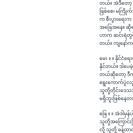
တယ်။ အဲဒီတော့ 
ဖြစ်စေ၊ မကြိုက်
က စီးပွားရေးက
အခြေအနေ။ ဆိုတ
ဟာက ဆင်းရဲတွင
တယ်။ ကျနော်ကတ
မေး ။ ။ နိုင်င
နိုင်တယ်။ ဒါပေမဲ
တယ်ဆိုတော့ ဒီ
ရွေးကောက်ပွဲလည်
သူတို့တိုင်းဒေသအ
မရှိဘူးဖြစ်နေတ
ဖြေ ။ ။ အဲဒါမှ
သူတို့အကြောင်း
လို့ သူတို့ ခန့