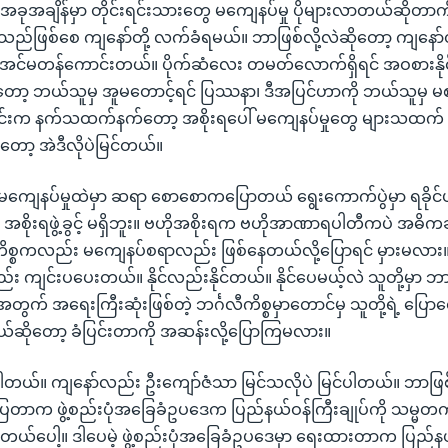
အခုအချိန်မှာ တိုင်းရင်းသားတွေ မကျေနပ်မှု ပိုများလာတယ်ဆိုတာက
သည်ဖြစ်စေ ကျနော်တို့ လက်ခံရမယ်။ ဘာဖြစ်လို့လဲဆိုတော့ ကျနော်တ
 အင်မတန်ကောင်းတယ်။ ပိုက်ဆံလေး တမတ်လောက်ရှိရင် အဝစားနိုင
ော့ ဘယ်သူမှ အူမတောင့်ရင် ပြဿနာ၊ ဒီအပြင်ဟာကို ဘယ်သူမှ မစ
်းက နက်သထက်နက်တော့ အစိုးရပေါ် မကျေနပ်မှုတွေ များသထက် ပိ
ော့ အဲဒီလိုပဲမြင်တယ်။
ံရေးမကျေနပ်မှုထဲမှာ ဆရာ စောစောကပြောတယ် ရွေးကောက်ပွဲမှာ ရခိုင
့ အစိုးရဖွဲ့ခွင့် မရှိဘူး။ ဗဟိုအစိုးရက ဗဟိုအာဏာရပါတီကပဲ အဓိကချု
ကိစ္စကလည်း မကျေနပ်စရာလည်း ဖြစ်နေတယ်လို့ပြောရင် မှားမလ
း ကျင်းပပေးတယ်။ နိုင်လည်းနိုင်တယ်။ နိုင်ပေမယ့်လဲ သူတို့မှာ ဘာမ
တွက် အရေးကြီးဆုံးဖြစ်တဲ့ ဘင်္ဂလီကိစ္စမှာတောင်မှ သူတို့ရဲ့ ပြောရေး
ယ်ဆိုတော့ ခံပြင်းတာကို အဆန်းလို့ပြောကြမလား။
န်ပါတယ်။ ကျနော်လည်း ဦးကျော်ဇံသာ မြင်သလိုပဲ မြင်ပါတယ်။ ဘာဖြစ်
ပြတာက ဖွဲ့စည်းပုံအခြေခံဥပဒေက ပြည်နယ်ဝန်ကြီးချုပ်ကို သမ္မတ
်ထားတယ်ပေါ့။ ဒါပေမဲ့ ဖွဲ့စည်းပုံအခြေခံဥပဒေမှာ ရေးထားတာက ပြည်နယ