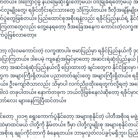
တယ်။ ဒါကြောင့်မို့ နယ်မြေဆုံးရှုံးတော့မယ်၊ ဝါးမြိုခံရတော့မယ့် 
လူမျိုးတွေ၊ ရခိုင်တိုင်းရင်းသားတွေ သိကြပါတယ်။ ဒီလိုအချိန်မျိုးမှ
်ပွဲတွေဖြစ်တယ်။ ပြည်ထောင်စုအစိုးရနဲ့လည်း ရခိုင်ပြည်နယ်ရဲ့ နိုင်
ြတာတွေလည်း တွေ့နေရတော့ ဒီအခြေအနေက ကောင်းတဲ့လက္ခဏာ
ုက်ပွဲဖြစ်လာတော့။
ော့ လုံးဝမကောင်းတဲ့ လက္ခဏာပါ။ ဗမာပြည်မှာ ရခိုင်ပြည်နယ်ကို 
့ ပြောကြတယ်။ ဒါပေမဲ့ ကျနော့်အမြင်မှာတော့ အဆင်းရဲဆုံးပြည်နယ် ဖ
တော့ အဆင်းရဲဆုံးပြည်နယ်လို့ ပြောထားတဲ့ ချင်းတွေက နိုင်ငံခြား
ွေက အများကြီးရှိတယ်။ ပညာတတ်ချင်းတွေ အများကြီးရှိတယ်။ ရခ
ယ်။ ဦးကျော်ဇံသာလည်း သိမှာပါ လက်ညိုးထိုးရေတွက်လို့ရတဲ့ အ
ဲဒါလဲ တခုပါတယ်။ နောက်တခုက ဘယ်လိုဖြစ်နေလဲဆိုတော့ ရခိုင်မှ
ော်လေး များနေကြပြီထင်တယ်။
တော့ ၂၀၁၅ ရွေးကောက်ပွဲနိုင်တော့ အများစုနိုင်တဲ့ ပါတီအစိုးရ မဖွဲ
ထဲမှာထင်မယ် ငါတို့ကို နှိမ်တယ်။ ဒီမှာ ငါတို့လူမျိုးစု အများစုနိုင်တယ် င
ုအစိုးရ ချုပ်ကိုင်တာကို ခံနေရတယ်။ ဘာမှလွတ်လပ်ခွင့်မရှိဘူး၊ ပြည်န