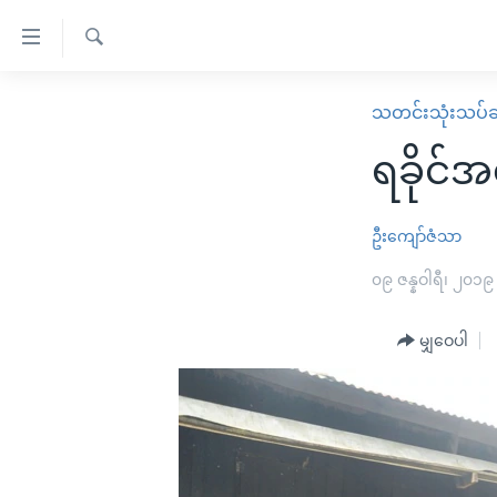
သုံး
ရ
ရှာဖွေ
လွယ်ကူ
မူလစာမျက်နှာ
သတင်းသုံးသပ်ခ
ရ
စေ
မြန်မာ
လာ
ရခိုင်
သည့်
ဒ်
ကမ္ဘာ့သတင်းများ
Link
ဗွီဒီယို
နိုင်ငံတကာ
ဦးကျော်ဇံသာ
များ
သတင်းလွတ်လပ်ခွင့်
အမေရိကန်
၀၉ ဇန္နဝါရီ၊ ၂၀၁၉
ပင်မ
ရပ်ဝန်းတခု လမ်းတခု အလွန်
တရုတ်
အကြောင်းအရာ
အင်္ဂလိပ်စာလေ့လာမယ်
မျှဝေပါ
အစ္စရေး-ပါလက်စတိုင်း
သို့
အပတ်စဉ်ကဏ္ဍများ
အမေရိကန်သုံးအီဒီယံ
ကျော်
ကြည့်
ရေဒီယိုနှင့်ရုပ်သံ အချက်အလက်များ
မကြေးမုံရဲ့ အင်္ဂလိပ်စာ
ရေဒီယို
ရန်
ရေဒီယို/တီဗွီအစီအစဉ်
ရုပ်ရှင်ထဲက အင်္ဂလိပ်စာ
တီဗွီ
ပင်မ