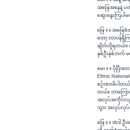
အခြေအနေနဲ့ ပတ်
ဆွေးနွေးကြပါမ
ဖြေ ။ ။ အခြေခံ
တော့ တာဝန်ရှိက
ချိတ်လို့ရတယ်။
နှစ်ဦးနှစ်ဘက် 
မေး ။ ။ ပိုပြီးဝ
Ethnic National
စဉ်းစားမိပါတယ်။
တယ်။ ဘာကြောင့်လ
အလုပ်အကိုင်လည်း
သွား အလုပ်လုပ်
ဖြေ ။ ။ အဲဒါ 