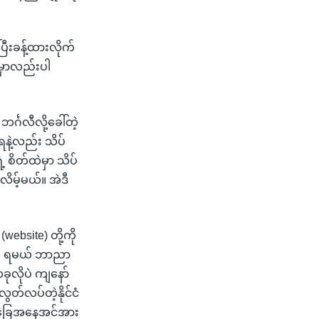
ြီးခန့်ထားလိုက်
်မှာလည်းပါ
်္ဂလီလို့ခေါ်တဲ့
နဲ့လည်း သိပ်
 စိတ်ထဲမှာ သိပ်
ိမ့်မယ်။ အဲဒီ
ebsite) တို့ကို
မှ ရမယ် ဘာညာ
ုလိုပဲ ကျနော်
ွတ်လပ်တဲ့နိုင်ငံ
ဲ့အခြေအနေအင်အား