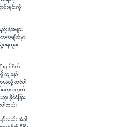
င်းရင်းကို
ည်းနဲ့အများ
်ဘက်ချိတ်မှာ
ု့မရဘူး။
ိုးချစ်စိတ်
ု့ ကျနော်
တယ်လို့ ထင်ပါ
ူငယ်တွေအတွက်
၊ နိုင်ငံခြား
ထင်ပါတယ်။
ော်လည်း အဲဒါ