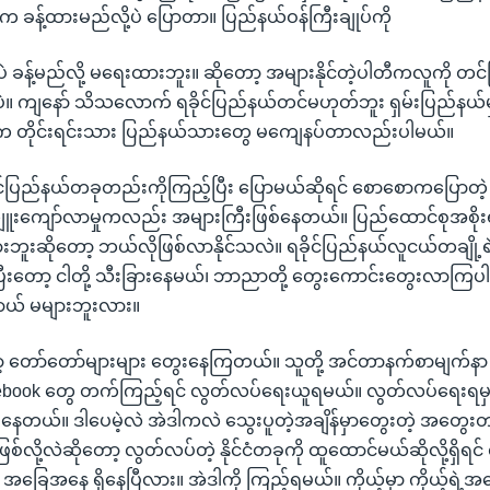
တက ခန့်ထားမည်လို့ပဲ ပြောတာ။ ပြည်နယ်ဝန်ကြီးချုပ်ကို
ဲ ခန့်မည်လို့ မရေးထားဘူး။ ဆိုတော့ အများနိုင်တဲ့ပါတီကလူကို တင်ပ
ှာပဲ။ ကျနော် သိသလောက် ရခိုင်ပြည်နယ်တင်မဟုတ်ဘူး ရှမ်းပြည်နယ
 တိုင်းရင်းသား ပြည်နယ်သားတွေ မကျေနပ်တာလည်းပါမယ်။
ုင်ပြည်နယ်တခုတည်းကိုကြည့်ပြီး ပြောမယ်ဆိုရင် စောစောကပြောတဲ့ ဘင
ူးကျော်လာမှုကလည်း အများကြီးဖြစ်နေတယ်။ ပြည်ထောင်စုအစိုးရ
းဘူးဆိုတော့ ဘယ်လိုဖြစ်လာနိုင်သလဲ။ ရခိုင်ပြည်နယ်လူငယ်တချို့ရဲ့
ပြီးတော့ ငါတို့ သီးခြားနေမယ်၊ ဘာညာတို့ တွေးကောင်းတွေးလာကြပါလ
ယ် မများဘူးလား။
ာ့ တော်တော်များများ တွေးနေကြတယ်။ သူတို့ အင်တာနက်စာမျက်နာ (w
cebook တွေ တက်ကြည့်ရင် လွတ်လပ်ရေးယူရမယ်။ လွတ်လပ်ရေးရ
စ်နေတယ်။ ဒါပေမဲ့လဲ အဲဒါကလဲ သွေးပူတဲ့အချိန်မှာတွေးတဲ့ အတွေးတခ
ို့လဲဆိုတော့ လွတ်လပ်တဲ့ နိုင်ငံတခုကို ထူထောင်မယ်ဆိုလို့ရှိရင် လ
့် အခြေအနေ ရှိနေပြီလား။ အဲဒါကို ကြည့်ရမယ်။ ကိုယ့်မှာ ကိုယ့်ရ