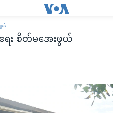
ျက်
အရေး စိတ်မအေးဖွယ်