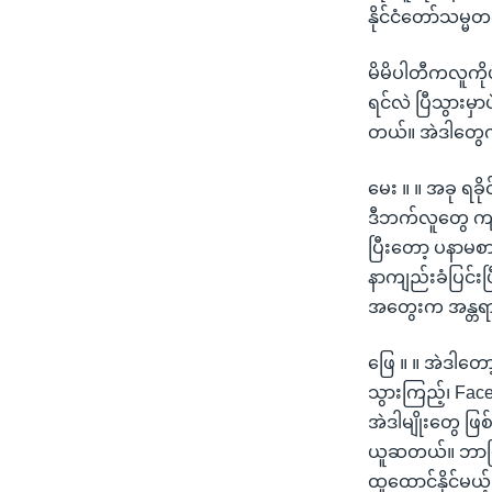
နိုင်ငံတော်သမ္မ
မိမိပါတီကလူကိုပ
ရင်လဲ ပြီသွားမ
တယ်။ အဲဒါတွေက
မေး ။ ။ အခု ရခိ
ဒီဘက်လူတွေ ကျ
ပြီးတော့ ပနာမစာ
နာကျည်းခံပြင်း
အတွေးက အန္တရာ
ဖြေ ။ ။ အဲဒါတေ
သွားကြည့်၊ Fa
အဲဒါမျိုးတွေ ဖြ
ယူဆတယ်။ ဘာဖြစ်လ
ထူထောင်နိုင်မယ