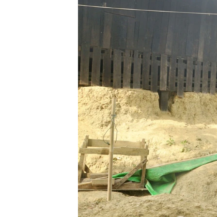
သုတပဒေသာ အင်္ဂလိပ်စာ
အ
ညွန်း
စာမျက်နှာ
သို့
ကျော်
ကြည့်
ရန်
ရှာဖွေ
ရန်
နေရာ
သို့
ကျော်
ရန်