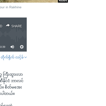
our in Rakhine
D
SHARE
10:39
တိုက်ရိုက် လင့်ခ်
SHARE
တွေ ကြီးထွားလာ
နိုင်ငံ ဘာလင်
်။ စိတ်မအေး
ထားပါတယ်။
ျက်နေတဲ့