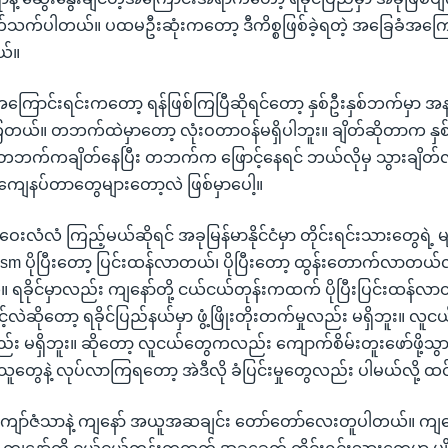
သက်ပါတယ်။ ပထမဦးဆုံးကတော့ ဒီကိစ္စဖြစ်ခဲ့ရတဲ့ အခြေခံအကြော
ယ်။
အကြောင်းရင်းကတော့ ရန်ဖြစ်ကြပြီဆိုရင်တော့ နှစ်ဦးနှစ်ဘက်မှာ အန
ြတယ်။ တဘက်ထဲမှာတော့ လုံးဝတာဝန်မရှိပါဘူး။ ချိတ်ဆိုတာက နှစ
 တဘက်ကချိတ်နေပြီး တဘက်က ဖြောင့်နေရင် ဘယ်လိုမှ သွားချိတ်လိ
မကျေနပ်တာတွေများတော့လဲ ဖြစ်မှာပေါ့။
ေးဝေးလံလံ ကြည့်မယ်ဆိုရင် အခုမြန်မာနိုင်ငံမှာ တိုင်းရင်းသားတွေရဲ့ မျ
ism ပိုပြီးတော့ ပြင်းထန်လာတယ်၊ ပိုပြီးတော့ ထွန်းတောက်လာတယ်လိ
 ရခိုင်မှာလည်း ကျနော်တို့ ငယ်ငယ်တုန်းကထက် ပိုပြီးပြင်းထန်လာ
ဲဆိုတော့ ရခိုင်ပြည်နယ်မှာ ဖွံ့ဖြိုးတိုးတက်မှုလည်း မရှိဘူး။ လ
 မရှိဘူး။ ဆိုတော့ လူငယ်တွေကလည်း ကျောက်စိမ်းတူးဖော်ဖို့သွားသူ
သူတွေနဲ့ လုပ်လာကြရတော့ အဲဒီလို ခံပြင်းမှုတွေလည်း ပါမယ်လို့ 
ဦးကျော်ဇံသာနဲ့ ကျနော် အယူအဆချင်း တော်တော်လေးတူပါတယ်။ ကျန