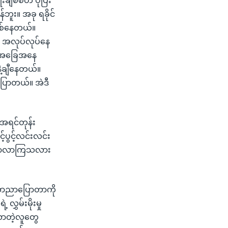
စ်စိတ် ပိုပြီး
ူး။ အခု ရခိုင်
ြစ်နေတယ်။
 အလုပ်လုပ်နေ
ဲ့အခြေအနေ
ဲ့ချီနေတယ်။
့ပြောတယ်။ အဲဒီ
အရင်တုန်း
်ပွင့်လင်းလင်း
ာ့ပြောလာကြသလား
 ဘာညာပြောတာကို
ွှမ်းမိုးမှု
လာတဲ့လူတွေ