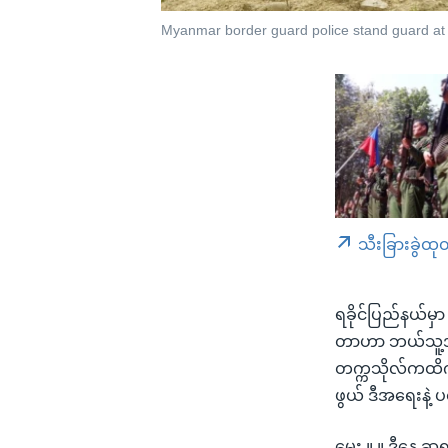
Myanmar border guard police stand guard at 
သီးခြားခွဲထု
ရခိုင်ပြည်နယ်မှ
တာဟာ ဘယ်သူ့အတွ
တက္ကသိုလ်ကထိက
ဖွယ် ဒီအရေးနဲ့ 
မေး ။ ။ ဒီနေ့ ဆ