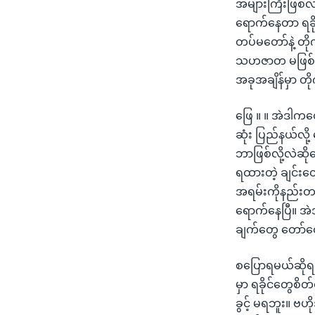
အများကြီးဖြစ်လာ
ရောက်နေတာ ရခိုင်
တပ်မတော်နဲ့ တိုက
သဟဇာတ မဖြစ်က
အခုအချိန်မှာ တိ
ဖြေ ။ ။ အဲဒါကတ
ဆုံး ပြည်နယ်လို
ဘာဖြစ်လို့လဲဆို
ရထားတဲ့ ချင်းတ
အရမ်းကိုနည်းတ
ရောက်နေပြီ။ အ
ချက်တွေ တော်တ
စပြောရမယ်ဆိုရင်
မှာ ရခိုင်တွေစိတ်
ခွင့် မရဘူး။ ဗဟိ