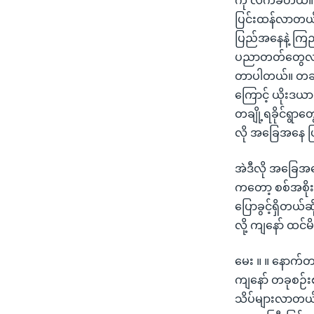
ကို လက်ခံတယ်။ က
ပြင်းထန်လာတယ်ဆ
ပြည်အနေနဲ့ ကြည
ပညာတတ်တွေလည်
တာပါတယ်။ တချိ
ကြောင့် ယိုးဒယာ
တချို့ရခိုင်ရွာတ
လို အခြေအနေ 
အဲဒီလို အခြေအန
ကတော့ စစ်အစိုးရ
ပြောခွင့်ရှိတယ
လို့ ကျနော် ထင်
မေး ။ ။ နောက်
ကျနော် တခုစဉ်းစ
သိပ်များလာတယ်။