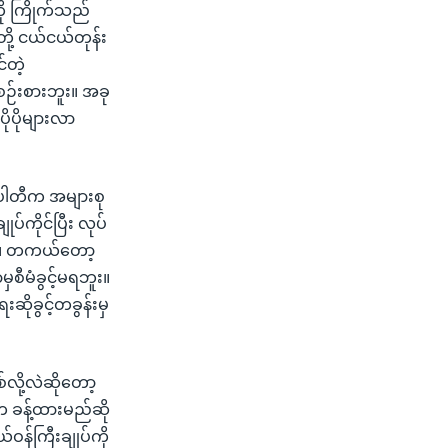
ို ကြိုက်သည်
ို့ ငယ်ငယ်တုန်း
်တဲ့
ဉ်းစားဘူး။ အခု
ုပိုများလာ
်ပါတီက အများစု
ပ်ကိုင်ပြီး လုပ်
ား။ တကယ်တော့
ှစီမံခွင့်မရဘူး။
ဆိုခွင့်တခွန်းမှ
လို့လဲဆိုတော့
က ခန့်ထားမည်ဆို
်ဝန်ကြီးချုပ်ကို