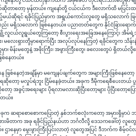
ျနော်တို့ ငယ်ငယ်တုန်းကထက် အခုခေတ် တိုင်းရင်းသားတွေမှာ မျိုးချ
ိုတာတော့ မှန်တယ်။ ကျနော်တို့ ငယ်ငယ်က ဒီလောက်ထိ မပြင်းထန်ဘ
့်မယ်ဆိုရင် ရခိုင်ပြည်မှာက အရွယ်ကောင်းလူတွေ မရှိသလောက် ဖ
း မရှိသလောက် ဖြစ်နေတယ်။ ပညာတတ်တွေက နိုင်ငံခြားရောက်
ု့လူငယ်လူရွယ်တွေကြတော့ စီးပွားရေးအခြေအနေကြောင့်၊ အိမ်ရ
း၊ မလေးရှားတို့မှာရောက်ပြီး အလုပ်လုပ်နေကြတဲ့ ရခိုင်တွေက သိန်းန
ွေမှာ၊ မိန်းမတွေနဲ့ အဖိုးကြီး၊ အဖွားကြီးတွေ၊ ခလေးတွေပဲ ရှိတယ်လို
ဖြစ်နေတယ်။
ေ ဖြစ်နေတဲ့အချိန်မှာ မကျေနပ်ချက်တွေက အများကြီးဖြစ်နေတော့ 
ဆိုတော့ မလှုပ်ရဲဘူး ငြိမ်နေခဲ့တယ်။ အခုက ဒီမိုကရေစီပေးတယ် ပွင့
်ဆိုတော့ အခွင့်အရေးများ ပိုရလာမလားဆိုပြီးတော့များ ပိုပြီးတေ
မိတယ်။
တခုက ဆရာစောစောကပြောတဲ့ နှစ်ဘက်စလုံးကတော့ အမှားရှိမှာပဲ
ားမိတာက အခု ရခိုင်ပြည်နယ်ဟာ ဘင်္ဂလီလို့ ဒေသကခေါ်တဲ့ လူတွေရဲ့ လ
 ဌာနေမှာ မွေးဖွားကြီးပြင်းလာတဲ့ လူတွေအပြင် ဒီဘက်က စိမ့်ဝင်