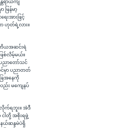
အန္တရာယ်ကျ
ာ မြန်မာ့
ငံရေးအားဖြင့်
 ဟုတ်ရဲ့လား။
ဒုတိယအဆင်းရဲ
ြစ်လိမ့်မယ်။
မှာ ပညာတော်သင်
ိုင်မှာ ပညာတတ်
ခြေအနေကို
ာလည်း မကျေနပ်
့လိုက်ရဘူး။ အဲဒီ
ါတို့ အစိုးရဖွဲ့
ယ်ဆန္ဒမဲပဲရှိ