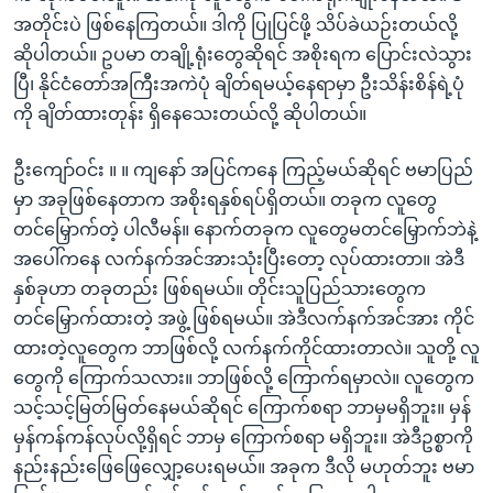
အတိုင်းပဲ ဖြစ်နေကြတယ်။ ဒါကို ပြုပြင်ဖို့ သိပ်ခဲယဉ်းတယ်လို့
ဆိုပါတယ်။ ဥပမာ တချို့ရုံးတွေဆိုရင် အစိုးရက ပြောင်းလဲသွား
ပြီ၊ နိုင်ငံတော်အကြီးအကဲပုံ ချိတ်ရမယ့်နေရာမှာ ဦးသိန်းစိန်ရဲ့ပုံ
ကို ချိတ်ထားတုန်း ရှိနေသေးတယ်လို့ ဆိုပါတယ်။
ဦးကျော်ဝင်း ။ ။ ကျနော် အပြင်ကနေ ကြည့်မယ်ဆိုရင် ဗမာပြည်
မှာ အခုဖြစ်နေတာက အစိုးရနှစ်ရပ်ရှိတယ်။ တခုက လူတွေ
တင်မြှောက်တဲ့ ပါလီမန်။ နောက်တခုက လူတွေမတင်မြှောက်ဘဲနဲ့
အပေါ်ကနေ လက်နက်အင်အားသုံးပြီးတော့ လုပ်ထားတာ။ အဲဒီ
နှစ်ခုဟာ တခုတည်း ဖြစ်ရမယ်။ တိုင်းသူပြည်သားတွေက
တင်မြှောက်ထားတဲ့ အဖွဲ့ ဖြစ်ရမယ်။ အဲဒီလက်နက်အင်အား ကိုင်
ထားတဲ့လူတွေက ဘာဖြစ်လို့ လက်နက်ကိုင်ထားတာလဲ။ သူတို့ လူ
တွေကို ကြောက်သလား။ ဘာဖြစ်လို့ ကြောက်ရမှာလဲ။ လူတွေက
သင့်သင့်မြတ်မြတ်နေမယ်ဆိုရင် ကြောက်စရာ ဘာမှမရှိဘူး။ မှန်
မှန်ကန်ကန်လုပ်လို့ရှိရင် ဘာမှ ကြောက်စရာ မရှိဘူး။ အဲဒီဥစ္စာကို
နည်းနည်းဖြေဖြေလျှော့ပေးရမယ်။ အခုက ဒီလို မဟုတ်ဘူး ဗမာ