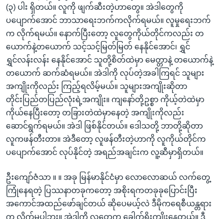
(၃) ပါး ရှိတယ်။ လူကို ဖျက်ဆီးတဲ့ဟာတွေ။ အဲဒါတွေကို
ပပျောက်အောင် ဘာသာရေးဘက်ကလိုက်ရမယ်။ လူမှုရေးဘက်
က လိုက်ရမယ်။ နောက်ပြီးတော့ လူတွေကိုယ်တိုင်ကလည်း တ
ယောက်နဲ့တယောက် သင့်သင့်မြတ်မြတ် နေနိုင်အောင်၊ ရွှင်
ရွှင်လန်းလန်း နေနိုင်အောင် သူတို့စိတ်ထဲမှာ မေတ္တာနဲ့ တယောက်နဲ့
တယောက် ဆက်ဆံရမယ်။ အဲဒါကို လုပ်တဲ့အခါကြရင် သူများ
အကျိုးကိုလည်း ကြည့်ရလိမ့်မယ်။ သူများအကျိုးဆိုတာ
တိုင်းပြည်တပြည်လုံးရဲ့အကျိုး။ ကျနော်တို့ဥစ္စာ ကိုယ့်တဲထဲမှာ
ကိုယ်နေပြီးတော့ တခြားတဲထဲမှာနေတဲ့ အကျိုးကိုလည်း
ဆောင်ရွက်ရမယ်။ အဲဒါ ဖြစ်နိုင်တယ်။ ဒေါသတို့ ဘာတို့ဆိုတာ
လူကဖန်တီးတာ။ အဲဒီတော့ လူဖန်တီးတဲ့ဟာကို လူကိုယ်တိုင်က
ပပျောက်အောင် လုပ်နိုင်တဲ့ အရည်အချင်းက လူ့ဆီမှာရှိတယ်။
ဦးကျော်ဇံသာ ။ ။ အခု မြန်မာနိုင်ငံမှာ လောလောဆယ် လက်တွေ့
ကြုံနေရတဲ့ ပြဿနာတခုကတော့ အစိုးရကတခုခုပြောင်းပြီး
အကောင်အထည်ဖော်ချင်တယ် ဆိုပေမယ့်လဲ ဒီမိုကရေစီယန္တရား
က လိုက်မပါဘူး။ အဲဒါကို လူတွေက ခေါက်ရိုးကျိုးနေတယ်။ ဒီ