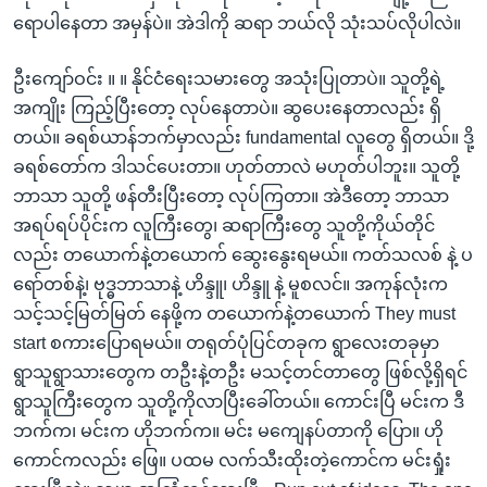
ရောပါနေတာ အမှန်ပဲ။ အဲဒါကို ဆရာ ဘယ်လို သုံးသပ်လိုပါလဲ။
ဦးကျော်ဝင်း ။ ။ နိုင်ငံရေးသမားတွေ အသုံးပြုတာပဲ။ သူတို့ရဲ့
အကျိုး ကြည့်ပြီးတော့ လုပ်နေတာပဲ။ ဆွပေးနေတာလည်း ရှိ
တယ်။ ခရစ်ယာန်ဘက်မှာလည်း fundamental လူတွေ ရှိတယ်။ ဒို့
ခရစ်တော်က ဒါသင်ပေးတာ။ ဟုတ်တာလဲ မဟုတ်ပါဘူး။ သူတို့
ဘာသာ သူတို့ ဖန်တီးပြီးတော့ လုပ်ကြတာ။ အဲဒီတော့ ဘာသာ
အရပ်ရပ်ပိုင်းက လူကြီးတွေ၊ ဆရာကြီးတွေ သူတို့ကိုယ်တိုင်
လည်း တယောက်နဲ့တယောက် ဆွေးနွေးရမယ်။ ကတ်သလစ် နဲ့ ပ
ရော်တစ်နဲ့၊ ဗုဒ္ဓဘာသာနဲ့ ဟိန္ဒူ၊ ဟိန္ဒူ နဲ့ မူစလင်။ အကုန်လုံးက
သင့်သင့်မြတ်မြတ် နေဖို့က တယောက်နဲ့တယောက် They must
start စကားပြောရမယ်။ တရုတ်ပုံပြင်တခုက ရွာလေးတခုမှာ
ရွာသူရွာသားတွေက တဦးနဲ့တဦး မသင့်တင်တာတွေ ဖြစ်လို့ရှိရင်
ရွာသူကြီးတွေက သူတို့ကိုလာပြီးခေါ်တယ်။ ကောင်းပြီ မင်းက ဒီ
ဘက်က၊ မင်းက ဟိုဘက်က။ မင်း မကျေနပ်တာကို ပြော။ ဟို
ကောင်ကလည်း ဖြေ။ ပထမ လက်သီးထိုးတဲ့ကောင်က မင်းရှုံး