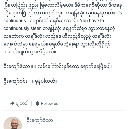
ပြီ။ တဖြည်းဖြည်း ဖြစ်လာလိမ့်မယ်။ ဒီမိုကရေစီဆိုတာ ဒီကနေ
ဟိုရောက်ပြီ ရပ်တာ မဟုတ်ဘူး။ တချိန်လုံး လုပ်နေရတယ်။ It’s
continuous - ချောင်းထဲ ရေစီးနေသလို။ You have to
continuously steer. တချိန်လုံး ရေနက်ထဲမှာ သွားလာနေတဲ့
သင်္ဘောက တချိန်လုံး လှည့်နေ ဟိုလှည့်ဒီလှည့် တချိန်လုံး
ရေနက်ထဲမှာ နေရမယ်။ ရေတိမ်တဲ့နေရာ သွားထိုးလို့ရှိရင်
သင်္ဘောပျက်သွားလိမ့်မယ်။
ဦးကျော်ဇံသာ ။ ။ လမ်းကြောင်းမှန်တော့ ရောက်နေပြီပေါ့။
ဦးကျော်ဝင်း ။ ။ မှန်ပါတယ်။
မျှဝေပါ
Follow us
ဦးကျော်ဇံသာ