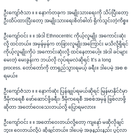
ဦးကျော်ဇံသာ ။ ။ နောက်တခုက အမျိုးသားရေးကို သိပ်ပြီးတော့
ဦးထိပ်ထားပြီးတော့ အမျိုးသားရေးစိတ်ဓါတ် ရိုက်သွင်းတဲ့ကိစ္စ။
ဦးကျော်ဝင်း ။ ။ အဲဒါ Ethnocentric ကိုယ့်လူမျိုး အကောင်းဆုံး
လို့ ထင်တယ်။ အမှန်မှန်က တခြားလူမျိုးအကြောင်း မသိလို့ရှိရင်
ကိုယ့်လူမျိုးကိုပဲ အကောင်းဆုံးလို့ ထင်နေတာပေါ့။ အဲဒါ ခင်များ
မေးတဲ့ မေးခွန်းက ဘယ်လို လုပ်ရမလဲဆိုရင် It’s a long
process. တော်တော်ကို တာရှည်သွားရမယ့် ခရီး။ ဒါပေမဲ့ အစ စ
ရမယ်။
ဦးကျော်ဇံသာ ။ ။ နောက်ဆုံး ပြန်ချုပ်ရမယ်ဆိုရင် မြန်မာနိုင်ငံမှာ
ဒီမိုကရေစီ ဖော်ဆောင်ဖို့ခရီး၊ ဒီမိုကရေစီ အစစ်အမှန် ဖြစ်လာဖို့
ဆိုတာ အတော်ဝေးသေးတယ်လို့ ပြောရမလား။
ဦးကျော်ဝင်း ။ ။ အတော်ဝေးတယ်လို့တော့ ကျနော် မဆိုလိုချင်
ဘူး။ ဝေးတယ်လို့ပဲ ဆိုချင်တယ်။ ဒါပေမဲ့ အခုနည်းနည်း ပွင့်လာ