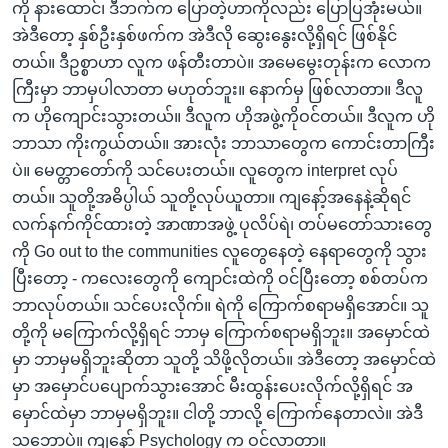
ကို နားထောင်၊ ဒီဘက်က ပြောတဲ့ဟာကိုလည်း ပြောပြအုံးမယ်။
အဲဒီတော့ နှစ်ဦးနှစ်ဖက်က အဲဒီလို ဆွေးနွေးလို့ရှိရင် ဖြစ်နိုင်
တယ်။ ဒီဥစ္စာဟာ လူက ဖန်တီးတာပဲ။ အမေမွေးတုန်းက လောက
ကြီးမှာ ဘာမှပါလာတာ မဟုတ်ဘူး။ နောက်မှ ဖြစ်လာတာ။ ဒီလူ
က ဟိုကျောင်းသွားတယ်။ ဒီလူက ဟိုအဖွဲ့ကိုဝင်တယ်။ ဒီလူက ဟို
ဘာသာ ကိုးကွယ်တယ်။ အားလုံး ဘာသာတွေက ကောင်းတာကြီး
ပဲ။ မေတ္တာတော်ကို သင်ပေးတယ်။ လူတွေက interpret လုပ်
တယ်။ သူတို့အဓိပ္ပါယ် သူတို့လုပ်ယူတာ။ ကျနော့်အနေနဲ့ဆိုရင်
လက်နက်ကိုင်ထားတဲ့ အာဏာအဖွဲ့ ပုလိပ်ရဲ၊ တပ်မတော်သားတွေ
ကို Go out to the communities လူတွေနေတဲ့ နေရာတွေကို သွား
ပြီးတော့ - ကလေးတွေကို ကျောင်းထဲကို ဝင်ပြီးတော့ စစ်တပ်က
ဘာလုပ်တယ်။ သင်ပေးလိုက်။ ရဲကို ကြောက်စရာမရှိအောင်။ သူ
တို့ကို မကြောက်လို့ရှိရင် ဘာမှ ကြောက်စရာမရှိဘူး။ အမှောင်ထဲ
မှာ ဘာမှမရှိဘူးဆိုတာ သူတို့ သိဖို့လိုတယ်။ အဲဒီတော့ အမှောင်ထဲ
မှာ အမှောင်ပပျောက်သွားအောင် မီးထွန်းပေးလိုက်လို့ရှိရင် အ
မှောင်ထဲမှာ ဘာမှမရှိဘူး။ ငါတို့ ဘာလို့ ကြောက်နေတာလဲ။ အဲဒီ
သဘောပဲ။ ကျနော် Psychology က ဝင်လာတာ။