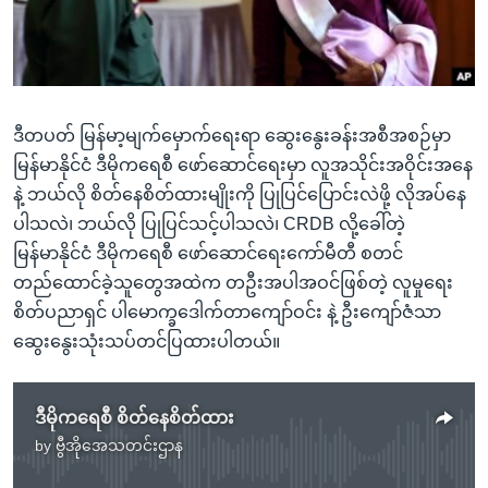
အ
သုတပဒေသာ အင်္ဂလိပ်စာ
ညွန်း
Learning English
စာမျက်နှာ
သို့
ဗွီအိုအေ လူမှုကွန်ယက်များ
ကျော်
ဒီတပတ် မြန်မာ့မျက်မှောက်ရေးရာ ဆွေးနွေးခန်းအစီအစဉ်မှာ
ကြည့်
မြန်မာနိုင်ငံ ဒီမိုကရေစီ ဖော်ဆောင်ရေးမှာ လူအသိုင်းအဝိုင်းအနေ
ရန်
နဲ့ ဘယ်လို စိတ်နေစိတ်ထားမျိုးကို ပြုပြင်ပြောင်းလဲဖို့ လိုအပ်နေ
ဘာသာစကားများ
ရှာဖွေ
ပါသလဲ၊ ဘယ်လို ပြုပြင်သင့်ပါသလဲ၊ CRDB လို့ခေါ်တဲ့
ရန်
မြန်မာနိုင်ငံ ဒီမိုကရေစီ ဖော်ဆောင်ရေးကော်မီတီ စတင်
နေရာ
တည်ထောင်ခဲ့သူတွေအထဲက တဦးအပါအဝင်ဖြစ်တဲ့ လူမှုရေး
သို့
စိတ်ပညာရှင် ပါမောက္ခဒေါက်တာကျော်ဝင်း နဲ့ ဦးကျော်ဇံသာ
ကျော်
ဆွေးနွေးသုံးသပ်တင်ပြထားပါတယ်။
ရန်
ဒီမိုကရေစီ စိတ်နေစိတ်ထား
by
ဗွီအိုအေသတင်းဌာန
No media source currently available