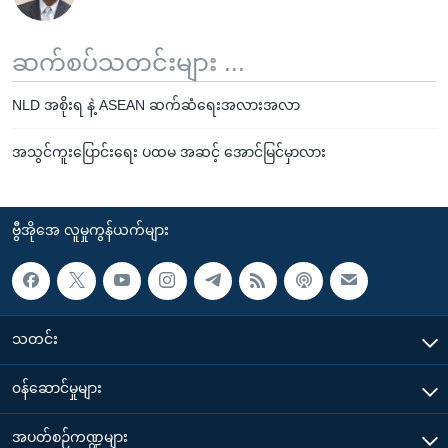
ဆက်စပ်သတင်းများ ...
NLD အစိုးရ နဲ့ ASEAN ဆက်ဆံရေးအလားအလာ
အသွင်ကူးပြောင်းရေး ပထမ အဆင့် အောင်မြင်မှာလား
ဗွီအိုအေ လူမှုကွန်ယက်များ
သတင်း
၀န်ဆောင်မှုများ
အပတ်စဉ်ကဏ္ဍများ