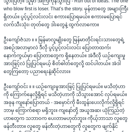
သွားပြီတဲ့။ သူမှာ အကြံကုန်သွားပြီ - Run out of ideas. The one
who blow first is loser. That’s the story. မှန်တာတွေ အများကြီး
ရှိတယ်။ ပွင့်ပွင့်လင်းလင်း စကားပြောရမယ်။ စကားမပြောရင်
လက်သီးသုံး၊ တုတ်တွေ ဒါးတွေနဲ့ ထွက်လာကော။
ဦးကျော်ဇံသာ ။ ။ မြန်မာလူမျိုးတွေ မြန်မာတိုင်းရင်းသားတွေရဲ့
အစဉ်အလာမှာလဲ ဒီလို ပွင့်ပွင့်လင်းလင်း ပြောတာထက်၊
နောက်ကွယ်မှာ ပြောတာတွေက ရှိနေတယ်။ အဲဒီလို ယဉ်ကျေးမှု
အားဖြင့်လဲ ပြုပြင်ရမယ့် စိတ်ဓါတ်တွေလို့ ထင်ပါတယ်။ အဲဒါ
တွေကြတော့ ပညာရေးနဲ့ဆိုင်လား။
ဦးကျော်ဝင်း ။ ။ ယဉ်ကျေးမှုအားဖြင့် ပြုပြင်ရမယ်။ မသိတဲ့ဟာ
ကို ကြောက်နေလို့ရှိရင် မသိတဲ့ဟာကို သိသွားအောင် လုပ်ရမယ်။
အခုန ကျနော်ပြောတယ် - အမှောင်ကို မီးထွန်းပေးလိုက်လို့ရှိရင်
ဘာမှ ကြောက်စရာ မရှိဘူး။ ကျနော်တို့ အယူအဆ၊ ယုံကြည်တဲ့
ဟာတွေက သဘာဝက ပေးတာမဟုတ်ဘူး။ ကိုယ့်ဘာသာ လူတွေ
ဖန်တီးတာ။ လူတွေ ဖန်တီးတဲ့ဟာတွေကို လူတွေက ဖျက်နိုင်