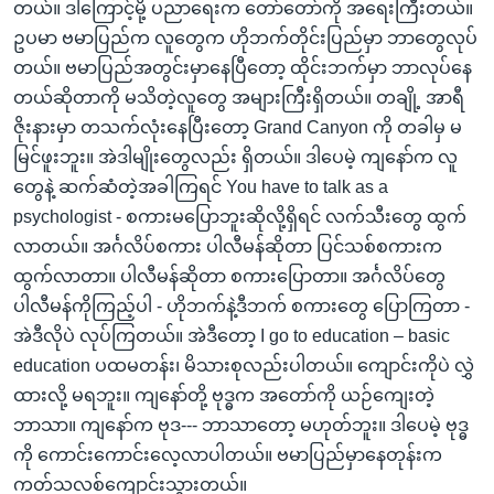
တယ်။ ဒါကြောင့်မို့ ပညာရေးက တော်တော်ကို အရေးကြီးတယ်။
ဥပမာ ဗမာပြည်က လူတွေက ဟိုဘက်တိုင်းပြည်မှာ ဘာတွေလုပ်
တယ်။ ဗမာပြည်အတွင်းမှာနေပြီတော့ ထိုင်းဘက်မှာ ဘာလုပ်နေ
တယ်ဆိုတာကို မသိတဲ့လူတွေ အများကြီးရှိတယ်။ တချို့ အာရီ
ဇိုးနားမှာ တသက်လုံးနေပြီးတော့ Grand Canyon ကို တခါမှ မ
မြင်ဖူးဘူး။ အဲဒါမျိုးတွေလည်း ရှိတယ်။ ဒါပေမဲ့ ကျနော်က လူ
တွေနဲ့ ဆက်ဆံတဲ့အခါကြရင် You have to talk as a
psychologist - စကားမပြောဘူးဆိုလို့ရှိရင် လက်သီးတွေ ထွက်
လာတယ်။ အင်္ဂလိပ်စကား ပါလီမန်ဆိုတာ ပြင်သစ်စကားက
ထွက်လာတာ။ ပါလီမန်ဆိုတာ စကားပြောတာ။ အင်္ဂလိပ်တွေ
ပါလီမန်ကိုကြည့်ပါ - ဟိုဘက်နဲ့ဒီဘက် စကားတွေ ပြောကြတာ -
အဲဒီလိုပဲ လုပ်ကြတယ်။ အဲဒီတော့ I go to education – basic
education ပထမတန်း၊ မိသားစုလည်းပါတယ်။ ကျောင်းကိုပဲ လွှဲ
ထားလို့ မရဘူး။ ကျနော်တို့ ဗုဒ္ဓက အတော်ကို ယဉ်ကျေးတဲ့
ဘာသာ။ ကျနော်က ဗုဒ--- ဘာသာတော့ မဟုတ်ဘူး။ ဒါပေမဲ့ ဗုဒ္ဓ
ကို ကောင်းကောင်းလေ့လာပါတယ်။ ဗမာပြည်မှာနေတုန်းက
ကတ်သလစ်ကျောင်းသွားတယ်။