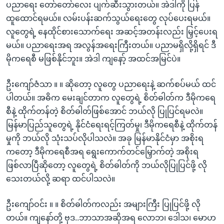
ပညာရေး တော်တော်လေး ပျက်ဆီးသွားတယ်။ အဲဒါကို ပြန်
ထူထောင်ရမယ်။ လမ်းပန်းဆက်သွယ်ရေးတွေ လုပ်ပေးရမယ်။
လူတွေရဲ့ နေထိုင်စားသောက်ရေး အဆင့်အတန်းလည်း မြှင့်ပေးရ
မယ်။ ပညာရေးအရ အလွန်အရေးကြီးတယ်။ ပညာမရှိလို့ရှိရင် ဒီ
မိုကရေစီ မဖြစ်နိုင်ဘူး။ အဲဒါ ကျနော့် အထင်အမြင်ပဲ။
ဦးကျော်ဇံသာ ။ ။ ဆိုတော့ လူတွေ ပညာရေးနဲ့ ဆက်စပ်မယ် ထင်
ပါတယ်။ အဓိက မေးချင်တာက လူတွေရဲ့ စိတ်ဓါတ်က ဒီမိုကရေ
စီနဲ့ ထိုက်တန်တဲ့ စိတ်ဓါတ်ဖြစ်အောင် ဘယ်လို ပြုပြင်ရမလဲ။
မြန်မာပြည်သူတွေရဲ့ နိုင်ငံရေးရင့်ကြတ်မှု၊ ဒီမိုကရေစီနဲ့ ထိုက်တန်
မှုကို ဘယ်လို သုံးသပ်လိုပါသလဲ။ အခု မြန်မာနိုင်ငံမှာ အစိုးရ
ကတော့ ဒီမိုကရေစီအရ ရွေးကောက်တင်မြှောက်တဲ့ အစိုးရ
ဖြစ်လာပြီဆိုတော့ လူတွေရဲ့ စိတ်ဓါတ်ကို ဘယ်လိုပြုပြင်ဖို့ လို
သေးတယ်လို့ ဆရာ ထင်ပါသလဲ။
ဦးကျော်ဝင်း ။ ။ စိတ်ဓါတ်ကလည်း အများကြီး ပြုပြင်ဖို့ လို
တယ်။ ကျနော်တို့ ဗုဒ..ဘာသာအဆိုအရ လောဘ၊ ဒေါသ၊ မောဟ