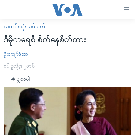
သုံး
ရ
လွယ်ကူ
သတင်းသုံးသပ်ချက်
မူလစာမျက်နှာ
စေ
ဒီမိုကရေစီ စိတ်နေစိတ်ထား
မြန်မာ
သည့်
ကမ္ဘာ့သတင်းများ
ဦးကျော်ဇံသာ
Link
ဗွီဒီယို
နိုင်ငံတကာ
၀၆ ဇူလိုင္၊ ၂၀၁၆
များ
သတင်းလွတ်လပ်ခွင့်
အမေရိကန်
မျှဝေပါ
ပင်မ
ရပ်ဝန်းတခု လမ်းတခု အလွန်
တရုတ်
အကြောင်းအရာ
သို့
အင်္ဂလိပ်စာလေ့လာမယ်
အစ္စရေး-ပါလက်စတိုင်း
ကျော်
အပတ်စဉ်ကဏ္ဍများ
အမေရိကန်သုံးအီဒီယံ
ကြည့်
ရေဒီယိုနှင့်ရုပ်သံ အချက်အလက်များ
မကြေးမုံရဲ့ အင်္ဂလိပ်စာ
ရေဒီယို
ရန်
ပင်မ
ရေဒီယို/တီဗွီအစီအစဉ်
ရုပ်ရှင်ထဲက အင်္ဂလိပ်စာ
တီဗွီ