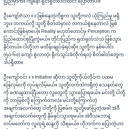
ပြည်မှာက။ ကျနော် ရှင်းရှင်းလင်းလင်း ပြောတာပါ။
ဦးကျော်ဇံသာ ။ ။ ဖြစ်နေတဲ့ကိစ္စက သူတို့ကလဲ ယုံကြည်မှု မရှိ
ဘူး။ တကယ်လို့ သူတို့ စိတ်ထဲမှာလဲ တကယ်စွဲနေတာလဲ ဖြစ်
ကောင်းဖြစ်မှာပေါ့။ Reality မဟုတ်တောင်မှ Perception က
ပြည်ထောင်စုပြိုကွဲမယ်။ တိုင်းပြည်က ရုတ်ရုတ်သဲသဲ ဖြစ်သွား
နိုင်တယ်။ ငါတို့သာ မထိန်းချုပ်ခဲ့ရင်ဆို။ သူတို့က နှစ်ပေါင်း
(၅၀-၆၀) ကျော် စွဲလာတဲ့၊ ရိုက်သွင်းခံလိုက်ရတဲ့ စိတ်ဓါတ်တွေက
ဒါပဲရှိတာ။
ဦးကျော်ဝင်း ။ ။ Initiative ဆိုတာ သူတို့ကိုယ်တိုင်က ပထမ
ခြေလှမ်းကို လုပ်ရလိမ့်မယ်။ သူတို့လက်ထဲကရှိတဲ့ သေနတ်တွေ
ကို ခဏချထားပြီးတော့ လူတွေကို သွားပြောရမယ်။ မင်းတို့ ငါတို့
ကို ဘာဖြစ်လို့ ကြောက်တာလဲ။ မင်းတို့ကြောက်တဲ့
အချက်အလက်တွေ ငါတို့ကို ပြစမ်း။ သူတို့ဖော်ပြတဲ့အခါ အဲဒီ
အချက်အလက်တွေကို နှိမ်နှင်းသွားရမယ်။ အဲဒီသဘောနဲ့
တပ်မတော်က လူထုရဲ့ဆန္ဒကို သိရမယ်။ ဟိုဘက်က ပြောတဲ့ဟာ