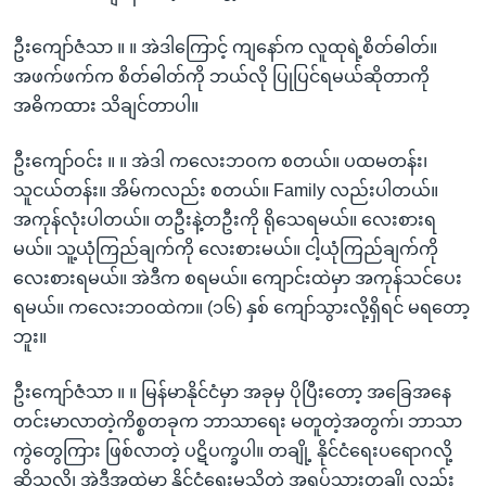
ဦးကျော်ဇံသာ ။ ။ အဲဒါကြောင့် ကျနော်က လူထုရဲ့စိတ်ဓါတ်။
အဖက်ဖက်က စိတ်ဓါတ်ကို ဘယ်လို ပြုပြင်ရမယ်ဆိုတာကို
အဓိကထား သိချင်တာပါ။
ဦးကျော်ဝင်း ။ ။ အဲဒါ ကလေးဘဝက စတယ်။ ပထမတန်း၊
သူငယ်တန်း။ အိမ်ကလည်း စတယ်။ Family လည်းပါတယ်။
အကုန်လုံးပါတယ်။ တဦးနဲ့တဦးကို ရိုသေရမယ်။ လေးစားရ
မယ်။ သူ့ယုံကြည်ချက်ကို လေးစားမယ်။ ငါ့ယုံကြည်ချက်ကို
လေးစားရမယ်။ အဲဒီက စရမယ်။ ကျောင်းထဲမှာ အကုန်သင်ပေး
ရမယ်။ ကလေးဘဝထဲက။ (၁၆) နှစ် ကျော်သွားလို့ရှိရင် မရတော့
ဘူး။
ဦးကျော်ဇံသာ ။ ။ မြန်မာနိုင်ငံမှာ အခုမှ ပိုပြီးတော့ အခြေအနေ
တင်းမာလာတဲ့ကိစ္စတခုက ဘာသာရေး မတူတဲ့အတွက်၊ ဘာသာ
ကွဲတွေကြား ဖြစ်လာတဲ့ ပဋိပက္ခပါ။ တချို့ နိုင်ငံရေးပရောဂလို့
ဆိုသလို၊ အဲဒီအထဲမှာ နိုင်ငံရေးမသိတဲ့ အရပ်သားတချို့လည်း