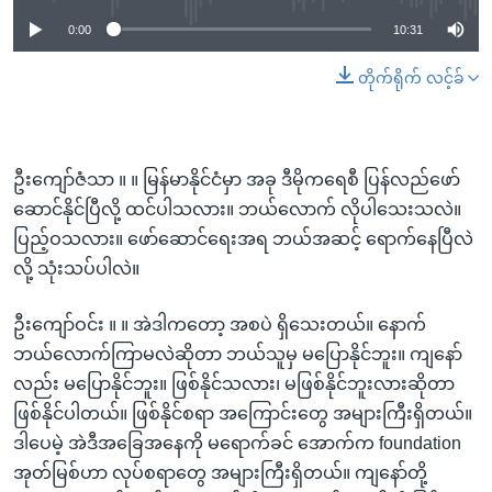
0:00
10:31
တိုက်ရိုက် လင့်ခ်
ဦးကျော်ဇံသာ ။ ။ မြန်မာနိုင်ငံမှာ အခု ဒီမိုကရေစီ ပြန်လည်ဖော်
ဆောင်နိုင်ပြီလို့ ထင်ပါသလား။ ဘယ်လောက် လိုပါသေးသလဲ။
ပြည့်ဝသလား။ ဖော်ဆောင်ရေးအရ ဘယ်အဆင့် ရောက်နေပြီလဲ
လို့ သုံးသပ်ပါလဲ။
ဦးကျော်ဝင်း ။ ။ အဲဒါကတော့ အစပဲ ရှိသေးတယ်။ နောက်
ဘယ်လောက်ကြာမလဲဆိုတာ ဘယ်သူမှ မပြောနိုင်ဘူး။ ကျနော်
လည်း မပြောနိုင်ဘူး။ ဖြစ်နိုင်သလား၊ မဖြစ်နိုင်ဘူးလားဆိုတာ
ဖြစ်နိုင်ပါတယ်။ ဖြစ်နိုင်စရာ အကြောင်းတွေ အများကြီးရှိတယ်။
ဒါပေမဲ့ အဲဒီအခြေအနေကို မရောက်ခင် အောက်က foundation
အုတ်မြစ်ဟာ လုပ်စရာတွေ အများကြီးရှိတယ်။ ကျနော်တို့