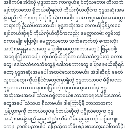
အဓိကပဲ။ အဲဒီလို ဗုဒ္ဓဘာသာ ကာကွယ်ချင်တဲ့သဘော၊ တိုးတက်
ချင်တဲ့သဘော ရှိတယ်ဆိုရင်လဲ ကိုယ်ကိုယ်တိုင်က ဗုဒ္ဓအဆုံးအမ
နဲ့အညီ လိုက်နာကျင့်သုံးဖို့ လိုတာပေါ့။ ဥပမာ ဗုဒ္ဓအဆုံးအ မေတ္တာ
တရားကို ဦးထိပ်ထားတယ်။ ဗုဒ္ဓအဆုံးအမ တကယ်ပြန့်ပွားစေ
ချင်တယ်ဆိုရင် ကိုယ်ကိုယ်တိုင်ကလည်း မေတ္တာလမ်း လွှမ်းတဲ့
စကားမျိုး ပြောဖို့။ မေတ္တာသဘော သက်ရောက်တဲ့ စကားလုံး
အသုံးအနှုန်းလေးတွေ ပြောဖို့။ မေတ္တာစကားတွေပဲ ဖြန့်ဝေဖို့
အရေးကြီးတာပေါ့။ ကိုယ်ကိုယ်တိုင်က ဒေါသသံလွှမ်းတဲ့ စကား
တွေ၊ ဒေါသသံလေသံတွေနဲ့ ဒေါသစကားတွေ ပြောနေမယ်ဆိုရင်
တော့ ဗုဒ္ဓအဆုံးအမပေါ် အထင်သေးလာမယ်။ အဲဒါဆိုရင် ခေတ်
လူငယ်တွေ၊ ကိုယ်နိုင်ငံအတွင်းမှာရှိတဲ့ ဗုဒ္ဓဘာသာဝင် မိရိုးဖလာ
ဗုဒ္ဓဘာသာ သာသနာဝင်ဖြစ်တဲ့ လူငယ်တွေတောင်မှ ဗုဒ္ဓ
အဆုံးအမအပေါ် သံသယရှိလာမယ်။ ဘာသာရေးခေါင်းဆောင်
တွေအပေါ် သံသယ ရှိလာမယ်။ ဒါကြောင့်မို့ ဘာသာတရား
ပြန့်ပွားမှုကို တကယ်လုပ်ချင်တယ်ဆိုတဲ့ ပုဂ္ဂိုလ်တွေက ဗုဒ္ဓ
အဆုံးအမနဲ့အညီ နူးနူးညံ့ညံ့၊ သိမ်သိမ်မွေ့မွေ့၊ ယဉ်ယဉ်ကျေး
ကျေး၊ ဉာဏ်ပညာပါပါ ပြောဆိုတတ်ဖို့၊ စဉ်းစားတွေးခေါ်တတ်ဖို့၊