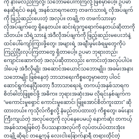
ကို နားမလည်ကြလို့၊ သဘောမပေါက်ကြလို့ ဖြစ်မှာပေါ့။ ဥပမာ
ဓနဆိုရင်ပဲ ဓနရဲ့ အနစ်သာရကတော့ တဖက်သားရဲ့ လိုအပ်ချက်
ကို ဖြည့်ဆည်းပေးတဲ့ အလုပ်။ တချို့က တဖက်သားမှာ
လိုအပ်ချက်တွေ ရှိနေတယ်။ ဆင်းရဲဒုက္ခရောက်နေတယ်ဆိုတာကို
သိတယ်။ သိရဲ့သားနဲ့ အဲဒီလိုအပ်ချက်ကို ဖြည့်ဆည်းမပေးဘဲနဲ့
ထင်ပေါ်ကျော်ကြားဖို့တွေ၊ အများရဲ့ အချီးမွမ်းခံရမှုတွေကိုပဲ
ကြည့်ပြီးလုပ်ကြတာတွေ ရှိတာပေါ့။ ဥပမာ ဘုရားတည်၊
ကျောင်းဆောက်တဲ့ အလုပ်ဆိုတာလည်း ကောင်းတဲ့အလုပ်ပါပဲ။
ဒါပေမဲ့ အဲဒီလိုမျိုး အဆောင်အယောင်သဘောမျိုး၊ အခမ်းအနား
သဘောမျိုး ဖြစ်နေတဲ့ ဘာသာရေးကိစ္စတွေမှာတော့ ပါဝင်
ဆောင်ရွက်နေပြီးတော့ ဒီဘာသာရေးရဲ့ တကယ့်အနှစ်သာရက
စိတ်ဓါတ်ဖြူစင်ဖို့ အဓိက။ ဘုရားအဆုံးအမ လိုရင်းနှစ်ချက်က
“မကောင်းမှုရှောင် ကောင်းမှုဆောင်၊ ဖြူအောင်စိတ်ကူးထား” ဆို
ထားတယ်။ ကုသိုလ်ကိစ္စလို့ နံမည်တပ်ထားတဲ့ ကိစ္စတွေ၊ ခမ်းနား
ကြီးကျယ်တဲ့ အလုပ်တွေကို လုပ်နေပေမယ့် နောက်ဆုံး တကယ့်
အနှစ်သာရဖြစ်တဲ့ ဝိပဿနာအလုပ်ကို လုပ်တယ်ပဲထားအုံး။
တချို့ဆိုရင် တနေ့ကုန် လေးငါးခြောက်နာရီ တရားထိုင်တဲ့