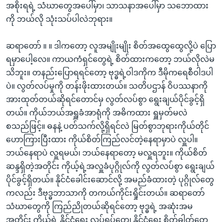
အစိုးရရဲ့ သံဃာတွေအပေါ်မှာ၊ သာသနာအပေါ်မှာ သဘောထား
ကို ဘယ်လို သုံးသပ်ပါလဲဘုရား။
ဆရာတော် ။ ။ ဒါကတော့ လူအမျိုးမျိုး စိတ်အထွေထွေလို့ပဲ ပြော
ရမှာပေါ့လေ။ ကာယကံရှင်တွေရဲ့ စိတ်ထားကတော့ ဘယ်လိုလဲမ
သိဘူး။ တနည်းပြောရရင်တော့ ဗုဒ္ဓရဲ့ဝါဒကိုက ဒီမိုကရေစီဝါဒပါ
ပဲ။ လွတ်လပ်မှုကို တန်းဖိုးထားတယ်။ သတိပဌာန် ဝိပဿနာကို
အားထုတ်တယ်ဆိုရင်တောင်မှ လွတ်လပ်စွာ ရွေးချယ်ပိုင်ခွင့်ရှိ
တယ်။ ကိုယ်ဘယ်အရှူခံအာရုံကို အဓိကထား ရှူမှတ်မလဲ
စသည်ဖြင့်။ ဓနနဲ့ ပတ်သက်လို့ရှိရင်လဲ မြတ်စွာဘုရားကိုယ်တိုင်
ဟောကြားပြီးထား ကိုယ်စိတ်ကြည်လင်တဲ့နေရာမှာပဲ လှူပါ။
ဘယ်နေရာပဲ လှူရမယ်၊ ဘယ်နေရာတော့ မလှူရဘူး။ ကိုယ်စိတ်
ဆန္ဒရှိတဲ့အတိုင်း ကိုယ့်ရဲ့အလှူခံပုဂ္ဂိုလ်ကို လွတ်လပ်စွာ ရွေးချယ်
ပိုင်ခွင့်ရှိတယ်။ နိုင်ငံခေါင်းဆောင်လို့ အမည်ခံထားတဲ့ ပုဂ္ဂိုလ်တွေ
ကလည်း ဒီဗုဒ္ဓဘာသာကို တကယ်ကိုင်းရှိုင်းတယ်။ ဆရာတော်
သံဃာတွေကို ကြည်ညိုတယ်ဆိုရင်တော့ ဗုဒ္ဓရဲ့ အဆုံးအမ
အတိုင်း ကိုယ့်ရဲ့ နိုင်ငံရေး လုပ်ရပ်တွေ၊ နိုင်ငံရေး စိတ်ဓါတ်တွေ