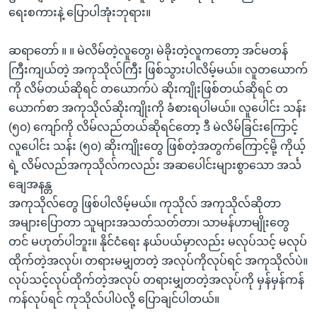
ရေးစကားနဲ့ ပြောပါအုံးဘုရား။
ဆရာတော် ။ ။ မဲလိမ်တဲ့လူတွေ၊ မဲခိုးတဲ့လူကတော့ အင်မတန်
ကြီးကျယ်တဲ့ အကုသိုလ်ကြီး ဖြစ်သွားပါလိမ့်မယ်။ လူတယောက်
ကို လိမ်တယ်ဆိုရင် တယောက်ပဲ ဆိုးကျိုးဖြစ်တယ်ဆိုရင် တ
ယောက်စာ အကုသိုလ်ဆိုးကျိုးကို ခံစားရပါမယ်။ လူပေါင်း သန်း
(၅၀) ကျော်ကို လိမ်လည်တယ်ဆိုရင်တော့ ဒီ မဲလိမ်ခြင်းကြောင့်
လူပေါင်း သန်း (၅၀) ဆိုးကျိုးတွေ ဖြစ်တဲ့အတွက်ကြောင့်မို့ ကိုယ့်
ရဲ့ လိမ်လည်အကုသိုလ်ကလည်း အဆပေါင်းများစွာသော အင်္သ
ချေအနန္တ
အကုသိုလ်တွေ ဖြစ်ပါလိမ့်မယ်။ ကုသိုလ် အကုသိုလ်ဆိုတာ
အများပြောတာ သူများအသတ်သတ်တာ၊ သာမန်ဟာမျိုးတွေ
တင် မဟုတ်ပါဘူး။ နိုင်ငံရေး နယ်ပယ်မှာလည်း မလုပ်သင့် မလုပ်
ထိုက်တဲ့အလုပ်၊ တရားမမျှတတဲ့ အလုပ်ကိုလုပ်ရင် အကုသိုလ်ပဲ။
လုပ်သင့်လုပ်ထိုက်တဲ့အလုပ် တရားမျှတတဲ့အလုပ်ကို မှန်မှန်ကန်
ကန်လုပ်ရင် ကုသိုလ်ပါပဲလို့ ပြောချင်ပါတယ်။