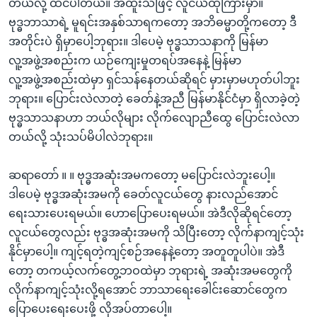
တယ်လို့ ထင်ပါတယ်။ အထူးသဖြင့် လူငယ်ထုကြားမှာ။
ဗုဒ္ဓဘာသာရဲ့ မူရင်းအနှစ်သာရကတော့ အဘိဓမ္မာတို့ကတော့ ဒီ
အတိုင်းပဲ ရှိမှာပေါ့ဘုရား။ ဒါပေမဲ့ ဗုဒ္ဓသာသနာကို မြန်မာ
လူ့အဖွဲ့အစည်းက ယဉ်ကျေးမှုတရပ်အနေနဲ့ မြန်မာ
လူ့အဖွဲ့အစည်းထဲမှာ ရှင်သန်နေတယ်ဆိုရင် မှားမှာမဟုတ်ပါဘူး
ဘုရား။ ပြောင်းလဲလာတဲ့ ခေတ်နဲ့အညီ မြန်မာနိုင်ငံမှာ ရှိလာခဲ့တဲ့
ဗုဒ္ဓသာသနာဟာ ဘယ်လိုများ လိုက်လျောညီထွေ ပြောင်းလဲလာ
တယ်လို့ သုံးသပ်မိပါလဲဘုရား။
ဆရာတော် ။ ။ ဗုဒ္ဓအဆုံးအမကတော့ မပြောင်းလဲဘူးပေါ့။
ဒါပေမဲ့ ဗုဒ္ဓအဆုံးအမကို ခေတ်လူငယ်တွေ နားလည်အောင်
ရေးသားပေးရမယ်။ ဟောပြောပေးရမယ်။ အဲဒီလိုဆိုရင်တော့
လူငယ်တွေလည်း ဗုဒ္ဓအဆုံးအမကို သိပြီးတော့ လိုက်နာကျင့်သုံး
နိုင်မှာပေါ့။ ကျင့်ရတဲ့ကျင့်စဉ်အနေနဲ့တော့ အတူတူပါပဲ။ အဲဒီ
တော့ တကယ့်လက်တွေ့ဘဝထဲမှာ ဘုရားရဲ့ အဆုံးအမတွေကို
လိုက်နာကျင့်သုံးလို့ရအောင် ဘာသာရေးခေါင်းဆောင်တွေက
ပြောပေးရေးပေးဖို့ လိုအပ်တာပေါ့။