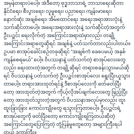
အမှန်တရားပဲပေါ့။ အဲဒီတော့ ဗုဒ္ဓဘာသာရဲ့ ဘာသာရေးဆိုတာ
နိုင်ငံရေး၊ စီးပွားရေး၊ လူမှုရေး၊ ပညာရေး၊ ကျန်းမာရေး၊
နောက်ဆုံး အချစ်ရေး၊ အိမ်ထောင်ရေး အရေးအရာအားလုံးနဲ့
သက်ဆိုင်တာပေါ့။ အရေးအရာအားလုံးနဲ့ သက်ဆိုင်တဲ့အတွက်
ဦးပဉ္ဇင်း ရေးလိုက်တဲ့ အကြောင်းအရာထဲမှာလည်း တချို့
အကြောင်းအရာတွေဆိုရင် အချစ်နဲ့ ပတ်သက်တာလည်းပါတယ်။
ဥပမာ စာအုပ်ခေါင်းစဉ်တခုဆိုရင် “အချစ်ကံ ခေပေမယ့် အနှစ်
ကျန်စေရမယ်” ပေါ့။ ဝိပဿနာနဲ့ ပတ်သက်တဲ့ စာအုပ်လေးတွေ
လည်း ရေးထားတဲ့အတွက် တချို့ဆိုရင် တရားစခန်းသွားမယ်ဆို
ရင် ဝိပဿနာနဲ့ ပတ်သက်တဲ့ ဦးပဉ္ဇင်းစာအုပ်လေး ရွေးပြီးယူသွား
တာပေါ့။ တရားအားထုတ်ရင်နဲ့ ဒီစာအုပ်လေးကို ဖတ်ဖတ်ပြီး
တော့ အားထုတ်တဲ့အတွက် ကိုယ့်လိုအပ်ချက်လေးတွေ ဖြည့်ပြီး
တော့ အားထုတ်သွားတဲ့အတွက် ဝိပဿနာအလုပ်မှာလည်း ထူး
ထူးခြားခြား ကောင်းကျိုးတွေ ရသွားကြတာပေါ့။ ဦးပဉ္ဇင်းရဲ့
စာအုပ်တွေကို ဖတ်ပြီးတော့ ကောင်းကျိုးရကြတယ်ဆိုတဲ့
အကြောင်းတွေပြောကြတဲ့ တုံ့ပြန်မှုတွေတော့ အများကြီးရပါ
တယ် ဒကာကြီး။