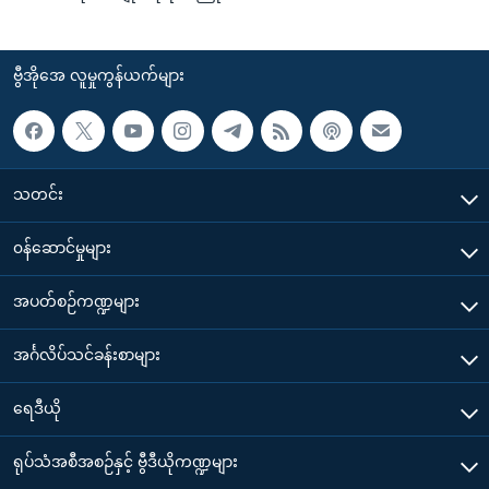
ဗွီအိုအေ လူမှုကွန်ယက်များ
သတင်း
၀န်ဆောင်မှုများ
အပတ်စဉ်ကဏ္ဍများ
အင်္ဂလိပ်သင်ခန်းစာများ
ရေဒီယို
ရုပ်သံအစီအစဉ်နှင့် ဗွီဒီယိုကဏ္ဍများ