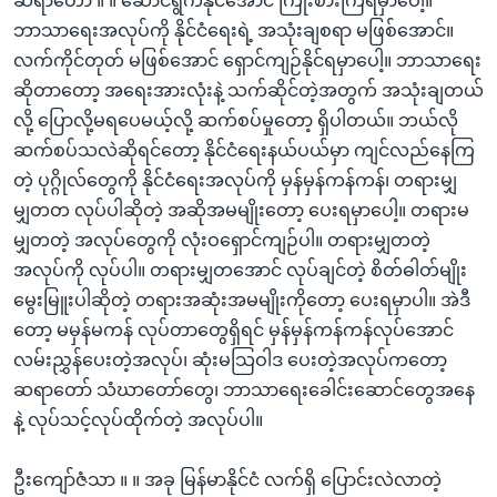
ဆရာတော် ။ ။ ဆောင်ရွက်နိုင်အောင် ကြိုးစားကြရမှာပေါ့။
ဘာသာရေးအလုပ်ကို နိုင်ငံရေးရဲ့ အသုံးချစရာ မဖြစ်အောင်။
လက်ကိုင်တုတ် မဖြစ်အောင် ရှောင်ကျဉ်နိုင်ရမှာပေါ့။ ဘာသာရေး
ဆိုတာတော့ အရေးအားလုံးနဲ့ သက်ဆိုင်တဲ့အတွက် အသုံးချတယ်
လို့ ပြောလို့မရပေမယ့်လို့ ဆက်စပ်မှုတော့ ရှိပါတယ်။ ဘယ်လို
ဆက်စပ်သလဲဆိုရင်တော့ နိုင်ငံရေးနယ်ပယ်မှာ ကျင်လည်နေကြ
တဲ့ ပုဂ္ဂိုလ်တွေကို နိုင်ငံရေးအလုပ်ကို မှန်မှန်ကန်ကန်၊ တရားမျှ
မျှတတ လုပ်ပါဆိုတဲ့ အဆိုအမမျိုးတော့ ပေးရမှာပေါ့။ တရားမ
မျှတတဲ့ အလုပ်တွေကို လုံးဝရှောင်ကျဉ်ပါ။ တရားမျှတတဲ့
အလုပ်ကို လုပ်ပါ။ တရားမျှတအောင် လုပ်ချင်တဲ့ စိတ်ဓါတ်မျိုး
မွေးမြူးပါဆိုတဲ့ တရားအဆုံးအမမျိုးကိုတော့ ပေးရမှာပါ။ အဲဒီ
တော့ မမှန်မကန် လုပ်တာတွေရှိရင် မှန်မှန်ကန်ကန်လုပ်အောင်
လမ်းညွှန်ပေးတဲ့အလုပ်၊ ဆုံးမသြဝါဒ ပေးတဲ့အလုပ်ကတော့
ဆရာတော် သံဃာတော်တွေ၊ ဘာသာရေးခေါင်းဆောင်တွေအနေ
နဲ့ လုပ်သင့်လုပ်ထိုက်တဲ့ အလုပ်ပါ။
ဦးကျော်ဇံသာ ။ ။ အခု မြန်မာနိုင်ငံ လက်ရှိ ပြောင်းလဲလာတဲ့