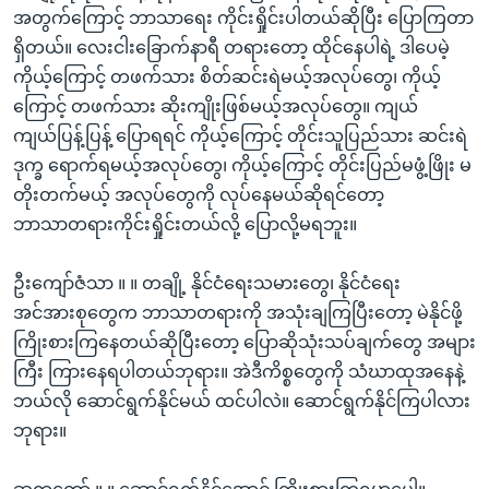
အတွက်ကြောင့် ဘာသာရေး ကိုင်းရှိုင်းပါတယ်ဆိုပြီး ပြောကြတာ
ရှိတယ်။ လေးငါးခြောက်နာရီ တရားတော့ ထိုင်နေပါရဲ့ ဒါပေမဲ့
ကိုယ့်ကြောင့် တဖက်သား စိတ်ဆင်းရဲမယ့်အလုပ်တွေ၊ ကိုယ့်
ကြောင့် တဖက်သား ဆိုးကျိုးဖြစ်မယ့်အလုပ်တွေ။ ကျယ်
ကျယ်ပြန့်ပြန့် ပြောရရင် ကိုယ့်ကြောင့် တိုင်းသူပြည်သား ဆင်းရဲ
ဒုက္ခ ရောက်ရမယ့်အလုပ်တွေ၊ ကိုယ့်ကြောင့် တိုင်းပြည်မဖွံ့ဖြိုး မ
တိုးတက်မယ့် အလုပ်တွေကို လုပ်နေမယ်ဆိုရင်တော့
ဘာသာတရားကိုင်းရှိုင်းတယ်လို့ ပြောလို့မရဘူး။
ဦးကျော်ဇံသာ ။ ။ တချို့ နိုင်ငံရေးသမားတွေ၊ နိုင်ငံရေး
အင်အားစုတွေက ဘာသာတရားကို အသုံးချကြပြီးတော့ မဲနိုင်ဖို့
ကြိုးစားကြနေတယ်ဆိုပြီးတော့ ပြောဆိုသုံးသပ်ချက်တွေ အများ
ကြီး ကြားနေရပါတယ်ဘုရား။ အဲဒီကိစ္စတွေကို သံဃာထုအနေနဲ့
ဘယ်လို ဆောင်ရွက်နိုင်မယ် ထင်ပါလဲ။ ဆောင်ရွက်နိုင်ကြပါလား
ဘုရား။