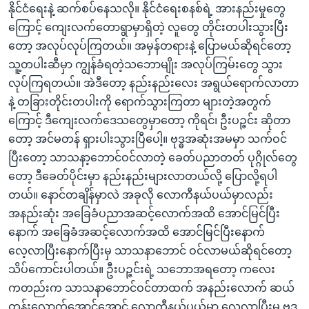
နိုင်ငံရေးနဲ့ ဆက်စပ်နေသလို။ နိုင်ငံရေးစနစ်ရဲ့ အားနည်းမှုတွေ
ကြောင့် ကျေးလက်တောရွာမှာရှိတဲ့ လူတွေ တိုင်းတပါးသွားပြီး
တော့ အလုပ်လုပ်ကြတယ်။ အမှန်တရားနဲ့ ပြောမယ်ဆိုရင်တော့
သူ့တပါးဆီမှာ ကျွန်ခံရတဲ့သဘောမျိုး အလုပ်ကြမ်းတွေ သွား
လုပ်ကြရတယ်။ အဲဒီတော့ နည်းနည်းလေး အရွယ်ရောက်လာတာ
နဲ့ တခြားတိုင်းတပါးကို ရောက်သွားကြတာ များတဲ့အတွက်
ကြောင့် ဒီကျေးလက်ဒေသတွေမှာတော့ ကိုရင်၊ ဦးပဉ္ဇင်း ဆိုတာ
တော့ အင်မတန် ရှားပါးသွားပြီပေါ့။ ဗုဒ္ဓအဆုံးအမမှာ သက်ဝင်
ပြီးတော့ သာသနာ့ဘောင်ဝင်လာတဲ့ ခေတ်ပညာတတ် ပုဂ္ဂိုလ်တွေ
တော့ ဒီခေတ်ပိုင်းမှာ နည်းနည်းများလာတယ်လို့ ပြောလို့ရပါ
တယ်။ နောင်တချိန်မှာလဲ အခုလို လောကီနယ်ပယ်မှာလည်း
အနည်းဆုံး အခြေခံပညာအဆင့်လောက်အထိ အောင်မြင်ပြီး
နောက် အခြေခံအဆင့်လောက်အထိ အောင်မြင်ပြီးနောက်
လေ့လာပြီးနောက်ပြီးမှ သာသနာဘောင် ဝင်လာမယ်ဆိုရင်တော့
သိပ်ကောင်းပါတယ်။ ဦးပဉ္ဇင်းရဲ့ သဘောအရတော့ ကလေး
ကတည်းက သာသနာဘောင်ဝင်တာထက် အနည်းလောက် ဆယ်
တန်းလောက်အောင်အောင် လောကီနယ်ပယ်မှာ လေ့လာပြီးမှ ဗုဒ္ဓ