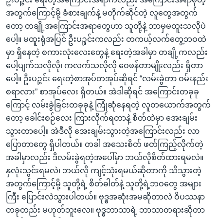
အတွက်ကြောင့်မို့ ခံစားချက်နဲ့ မတိုက်ဆိုင်တဲ့ လူတွေအတွက်
တော့ တချို့အကြောင်းအရာတွေဟာ သူတို့နဲ့ ဘာမှမထူးသလိုပဲ
ပေါ့။ မထူးရုံအပြင် ဦးပဉ္ဇင်းကလည်း တကယ့်လက်တွေ့ဘဝထဲ
မှာ ရှိနေတဲ့ စကားလုံးလေးတွေနဲ့ ရေးတဲ့အခါမှာ တချို့ကလည်း
ပေါ့ပျက်သလိုလို၊ ကလက်သလိုလို ဝေဖန်တာမျိုးလည်း ရှိတာ
ပေါ့။ ဦးပဉ္ဇင်း ရေးတဲ့စာအုပ်တအုပ်ဆိုရင် “လမ်းခွဲတာ ဝမ်းနည်း
စရာလား” စာအုပ်လေး ရှိတယ်။ အဲဒါဆိုရင် အကြောင်းတခုခု
ကြောင့် လမ်းခွဲခြင်းတခုခုနဲ့ ကြုံဆုံနေရတဲ့ လူတယောက်အတွက်
တော့ ခေါင်းစဉ်လေး ကြားလိုက်ရတာနဲ့ စိတ်ထဲမှာ အေးချမ်း
သွားတာပေါ့။ အဲဒီလို အေးချမ်းသွားတဲ့အကြောင်းလည်း လာ
ပြောတာတွေ ရှိပါတယ်။ တခါ အသေးစိတ် ဖတ်ကြည့်လိုက်တဲ့
အခါမှာလည်း ဒီလမ်းခွဲရတဲ့အပေါ်မှာ ဘယ်လိုစိတ်ထားရမလဲ။
နှလုံးသွင်းရမလဲ၊ ဘယ်လို ကျင့်သုံးရမယ်ဆိုတာကို သိသွားတဲ့
အတွက်ကြောင့်မို့ သူတို့ရဲ့ စိတ်ဓါတ်နဲ့ သူတို့ရဲ့ဘဝတွေ အများ
ကြီး ပြောင်းလဲသွားပါတယ်။ ဗုဒ္ဓအဆုံးအမဆိုတာလဲ ဝိပဿနာ
တခုတည်း မဟုတ်ဘူးလေ။ ဗုဒ္ဓဘာသာရဲ့ ဘာသာတရားဆိုတာ