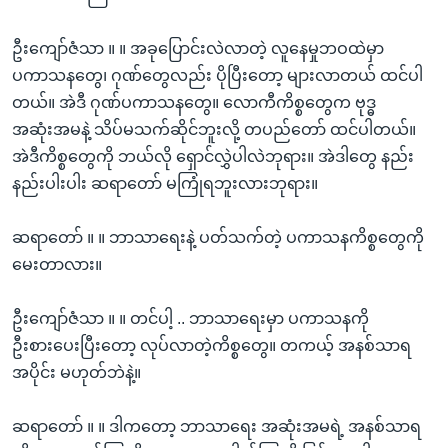
ဦးကျော်ဇံသာ ။ ။ အခုပြောင်းလဲလာတဲ့ လူနေမှုဘဝထဲမှာ
ပကာသနတွေ၊ ဂုဏ်တွေလည်း ပိုပြီးတော့ များလာတယ် ထင်ပါ
တယ်။ အဲဒီ ဂုဏ်ပကာသနတွေ။ လောကီကိစ္စတွေက ဗုဒ္ဓ
အဆုံးအမနဲ့ သိပ်မသက်ဆိုင်ဘူးလို့ တပည်တော် ထင်ပါတယ်။
အဲဒီကိစ္စတွေကို ဘယ်လို ရှောင်လွှဲပါလဲဘုရား။ အဲဒါတွေ နည်း
နည်းပါးပါး ဆရာတော် မကြုံရဘူးလားဘုရား။
ဆရာတော် ။ ။ ဘာသာရေးနဲ့ ပတ်သက်တဲ့ ပကာသနကိစ္စတွေကို
မေးတာလား။
ဦးကျော်ဇံသာ ။ ။ တင်ပါ့ .. ဘာသာရေးမှာ ပကာသနကို
ဦးစားပေးပြီးတော့ လုပ်လာတဲ့ကိစ္စတွေ။ တကယ့် အနစ်သာရ
အပိုင်း မဟုတ်ဘဲနဲ့။
ဆရာတော် ။ ။ ဒါကတော့ ဘာသာရေး အဆုံးအမရဲ့ အနစ်သာရ