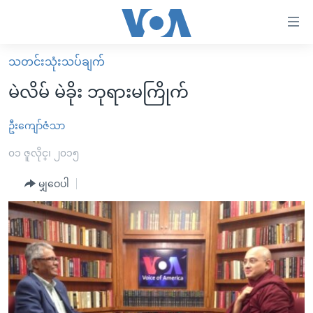
သုံး
ရ
လွယ်ကူ
သတင်းသုံးသပ်ချက်
မူလစာမျက်နှာ
စေ
မဲလိမ် မဲခိုး ဘုရားမကြိုက်
မြန်မာ
သည့်
ကမ္ဘာ့သတင်းများ
ဦးကျော်ဇံသာ
Link
ဗွီဒီယို
နိုင်ငံတကာ
၀၁ ဇူလိုင္၊ ၂၀၁၅
များ
သတင်းလွတ်လပ်ခွင့်
အမေရိကန်
မျှဝေပါ
ပင်မ
ရပ်ဝန်းတခု လမ်းတခု အလွန်
တရုတ်
အကြောင်းအရာ
သို့
အင်္ဂလိပ်စာလေ့လာမယ်
အစ္စရေး-ပါလက်စတိုင်း
ကျော်
အပတ်စဉ်ကဏ္ဍများ
အမေရိကန်သုံးအီဒီယံ
ကြည့်
ရေဒီယိုနှင့်ရုပ်သံ အချက်အလက်များ
မကြေးမုံရဲ့ အင်္ဂလိပ်စာ
ရေဒီယို
ရန်
ပင်မ
ရေဒီယို/တီဗွီအစီအစဉ်
ရုပ်ရှင်ထဲက အင်္ဂလိပ်စာ
တီဗွီ