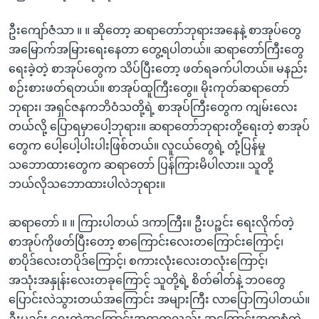
ဦးကျော်ဇံသာ ။ ။ ဆိုတော့ ဆရာတော်ဘုရားအနေနဲ့ စာအုပ်တွေ
အမြောက်အမြားရေးနေတာ တွေ့ရပါတယ်။ ဆရာတော်ကြီးတွေ
ရေးခဲ့တဲ့ စာအုပ်တွေက သိပ်ပြီးတော့ ဖတ်ရခက်ပါတယ်။ မနည်း
စဉ်းစားဖတ်ရတယ်။ စာအုပ်ထူကြီးတွေ။ မိုးကုတ်ဆရာတော်
ဘုရား၊ အရှင်ဇနကဘိဝံသတို့ရဲ့ စာအုပ်ကြီးတွေက ကျမ်းလေး
တယ်လို့ ပြောရမှာပေါ့ဘုရား။ ဆရာတော်ဘုရားတို့ရေးတဲ့ စာအုပ်
တွေက ပေါ့ပေါ့ပါးပါးဖြစ်တယ်။ လူငယ်တွေရဲ့ တုံ့ပြန်မှု
သဘောထားတွေက ဆရာတော် ပြန်ကြားမိပါလား။ သူတို့
ဘယ်လိုသဘောထားပါလဲဘုရား။
ဆရာတော် ။ ။ ကြားပါတယ် ဒကာကြီး။ ဦးပဉ္ဖင်း ရေးလိုက်တဲ့
စာအုပ်ကိုဖတ်ပြီးတော့ စာကြောင်းလေးတကြောင်းကြောင့်၊
စာပိုဒ်လေးတပိုဒ်ကြောင့်၊ စကားလုံးလေးတလုံးကြောင့်၊
အသုံးအနှုန်းလေးတခုကြောင့် သူတို့ရဲ့ စိတ်ဓါတ်နဲ့ ဘဝတွေ
ပြောင်းလဲသွားတယ်အကြောင်း အများကြီး လာပြောကြပါတယ်။
ဦးပဉ္ဇင်း ရေးတဲ့အကြောင်းအရာကလည်း အကြောင်းအရာစုံတဲ့