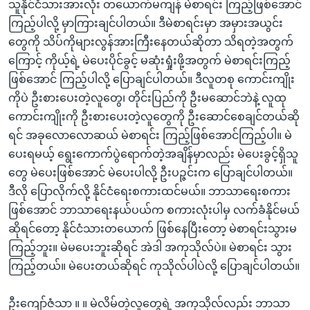
သူနိုင်ငံသားအားလုံး တယောက်မကျန် မဲစာရင်း ကြည့်ဖြစ်အောင်
ကြည့်ပါလို့ မှာကြားချင်ပါတယ်။ ဒီမဲစာရင်းမှာ အမှားအယွင်း
တွေကို သိပ်ကိုများလွန်အားကြီးနေတယ်ဆိုတာ သိရတဲ့အတွက်
ကြောင့် ကိုယ့်ရဲ့ မဲပေးပိုင်ခွင့် မဆုံးရှုံးဖို့အတွက် မဲစာရင်းကြည့်
ဖြစ်အောင် ကြည့်ပါလို့ ပြောချင်ပါတယ်။ ဒီလူတစု ကောင်းကျိုး
ကိုပဲ ဦးစားပေးတဲ့လူတွေ၊ တိုင်းပြည်ကို ဦးမဆောင်ဘဲနဲ့ လူထု
ကောင်းကျိုးကို ဦးစားပေးတဲ့လူတွေကို ဦးဆောင်စေချင်တယ်ဆို
ရင် အခုလောလောဆယ် မဲစာရင်း ကြည့်ဖြစ်အောင်ကြည့်ပါ။ မဲ
ပေးရမယ့် ရွေးကောက်ပွဲရောက်တဲ့အချိန်မှာလည်း မဲပေးခွင့်ရှိသူ
တွေ မဲပေးဖြစ်အောင် မဲပေးပါလို့ ဦးပဉ္ဇင်းက ပြောချင်ပါတယ်။
ဒီလို ပြောလိုက်လို့ နိုင်ငံရေးစကားထင်မယ်။ ဘာသာရေးစကား
ဖြစ်အောင် ဘာသာရေးနယ်ပယ်က စကားလုံးပါမှ လက်ခံနိုင်မယ်
ဆိုရင်တော့ နိုင်ငံသားတယောက် ဖြစ်နေပြီးတော့ မဲစာရင်းသွားမ
ကြည့်ဘူး။ မဲမပေးဘူးဆိုရင် အဲဒါ အကုသိုလ်ပဲ။ မဲစာရင်း သွား
ကြည့်တယ်။ မဲပေးတယ်ဆိုရင် ကုသိုလ်ပါပဲလို့ ပြောချင်ပါတယ်။
ဦးကျော်ဇံသာ ။ ။ မဲလိမ်တဲ့လူတွေရဲ့ အကုသိုလ်လည်း ဘာသာ