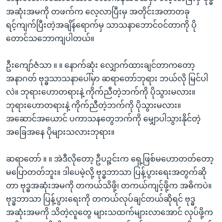
အဆုံးအမကို တဖက်က လေ့လာပြီးမှ အတိုင်းအတာတခု
ရင့်ကျက်ပြီးတဲ့အချိန်ရောက်မှ သာသနာဘောင်ဝင်တာကို ပို
တောင်သဘောကျပါတယ်။
ဦးကျော်ဇံသာ ။ ။ နောက်ဆုံး လျှောက်ထားချင်တာကတော့
အနာဂတ် ဗုဒ္ဓသာသနာပေါ်မှာ ဆရာတော်ဘုရား ဘယ်လို မြင်ပါ
လဲ။ ဘုရားဟောတရားနဲ့ ကိုက်ညီတဲ့ဘက်ကို ပိုသွားမလား။
ဘုရားဟောတရားနဲ့ ကိုက်ညီတဲ့ဘက်ကို ပိုသွားမလား။
အဆောင်အယောင် ပကာသနတွေဘက်ကို မျှောပါသွားနိုင်တဲ့
အခြေအနေ ပိုများသလားဘုရား။
ဆရာတော် ။ ။ အဲဒီလိုတော့ ဦပဉ္ဇင်းက ရှေ့ဖြစ်မဟောတတ်တော့
မပြောတတ်ဘူး။ ဒါပေမဲ့လို့ ဗုဒ္ဓဘာသာ ပြန့်ပွားရေးအတွက်ဆို
တာ ဗုဒ္ဓအဆုံးအမကို တကယ်သိဖို့၊ တကယ်ကျင့်ဖို့က အဓိကပဲ။
ဗုဒ္ဓဘာသာ ပြန့်ပွားရေးကို တကယ်လုပ်ချင်တယ်ဆိုရင် ဗုဒ္ဓ
အဆုံးအမကို သိတဲ့လူတွေ များသထက်များလာအောင် လုပ်ဖို့က