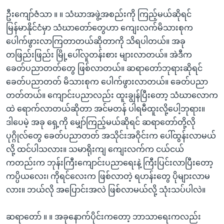
ဦးကျော်ဇံသာ ။ ။ သံဃာအဖွဲ့အစည်းကို ကြည့်မယ်ဆိုရင်
မြန်မာနိုင်ငံမှာ သံဃာတော်တွေဟာ ကျေးလက်မိသားစုက
ပေါက်ဖွားလာကြတာတယ်ဆိုတာကို သိရပါတယ်။ အခု
တဖြည်းဖြည်း မြို့ပေါ်လူတန်းစား များလာတယ်။ အဲဒီက
ခေတ်ပညာတတ်တွေ ဖြစ်လာတယ်။ ဆရာတော်ဘုရားဆိုရင်
ခေတ်ပညာတတ် မိသားစုက ပေါက်ဖွားလာတယ်။ ခေတ်ပညာ
တတ်တယ်။ ကျောင်းပညာလည်း ထူးချွန်ပြီးတော့ သံဃာလောက
ထဲ ရောက်လာတယ်ဆိုတာ အင်မတန် ပါရမီထူးလို့ပေါ့ဘုရား။
ဒါပေမဲ့ အခု ရှေ့ကို မျှော်ကြည့်မယ်ဆိုရင် ဆရာတော်တို့လို
ပုဂ္ဂိုလ်တွေ ခေတ်ပညာတတ် အသိုင်းအဝိုင်းက ပေါ်ထွန်းလာမယ်
လို့ ထင်ပါသလား။ သမာရိုးကျ ကျေးလက်က ငယ်ငယ်
ကတည်းက ဘုန်းကြီးကျောင်းပညာရေးနဲ့ ကြီးပြင်းလာပြီးတော့
ကပ္ပိယလေး၊ ကိုရင်လေးက ဖြစ်လာတဲ့ ရဟန်းတွေ ပိုများလာမ
လား။ ဘယ်လို အပြောင်းအလဲ ဖြစ်လာမယ်လို့ သုံးသပ်ပါလဲ။
ဆရာတော် ။ ။ အခုနောက်ပိုင်းကတော့ ဘာသာရေးကလည်း