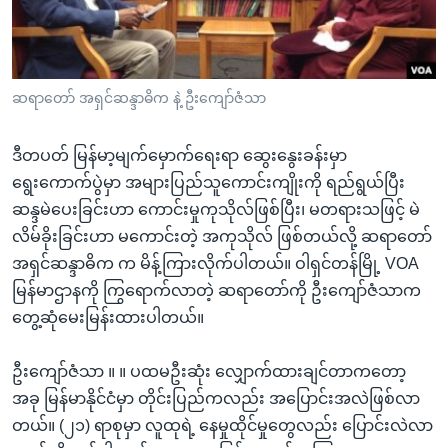
အ
သုတပဒေသာ အင်္ဂလိပ်စာ
ညွန်း
Learning English
စာမျက်နှာ
သို့
ဗွီအိုအေ လူမှုကွန်ယက်များ
ဆရာတော် အရှင်ဆန္ဒာဓိက နဲ့ ဦးကျော်ဇံသာ
ကျော်
ကြည့်
ဒီတပတ် မြန်မာ့မျက်မှောက်ရေးရာ ဆွေးနွေးခန်းမှာ
ရန်
ရွေးကောက်ပွဲမှာ အများပြည်သူကောင်းကျိုးကို ရည်ရွယ်ပြီး
ဘာသာစကားများ
ရှာဖွေ
ဆန္ဒမဲပေးခြင်းဟာ ကောင်းမှုကုသိုလ်ဖြစ်ပြီး၊ မတရားသဖြင့် မဲ
ရန်
လိမ်ခိုးခြင်းဟာ မကောင်းတဲ့ အကုသိုလ် ဖြစ်တယ်လို့ ဆရာတော်
နေရာ
အရှင်ဆန္ဒာဓိက က မိန့်ကြားလိုက်ပါတယ်။ ဝါရှင်တန်မြို့ VOA
သို့
မြန်မာဌာနကို ကြွရောက်လာတဲ့ ဆရာတော်ကို ဦးကျော်ဇံသာက
ကျော်
တွေ့ဆုံမေးမြန်းထားပါတယ်။
ရန်
ဦးကျော်ဇံသာ ။ ။ ပထမဦးဆုံး လျှောက်ထားချင်တာကတော့
အခု မြန်မာနိုင်ငံမှာ တိုင်းပြည်ကလည်း အပြောင်းအလဲဖြစ်လာ
တယ်။ (၂၁) ရာစုမှာ လူထုရဲ့ နေမှုထိုင်မှုတွေလည်း ပြောင်းလဲလာ