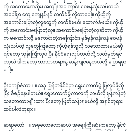
ကို အကောင်းအဆိုး၊ အကျိုးအကြောင်း ဝေဖန်သုံးသပ်တယ်
အပေါ်မှာ ကျေကျေနပ်နပ် လက်ခံဖို့ လိုတာပေါ့။ ကိုယ့်ကို
အကောင်းပြောတဲ့လူတွေကို လက်ခံမယ်၊ ထောက်ခံမယ်။ ကိုယ့်
ကို အကောင်းမပြောတဲ့လူ။ အကောင်းမပြောတဲ့လူဆိုတာ ကိုယ့်
က မကောင်းလို့ မကောင်းတဲ့အကြောင်း၊ မှန်မှန်ကန်ကန် ဝေဖန်
သုံးသပ်တဲ့ လူတွေကြတော့ ကိုယ့်ရန်သူလို သဘောထားမယ်ဆို
ရင်တော့ ဘုန်းကြီးလုပ်ပြီး နိုင်ငံရေးလုပ်တယ်လို့ သတ်မှတ်ရင်
တာ့လဲ ဒါကတော့ ဘာသာတရားနဲ့ ဆန့်ကျင်နေတယ်လို့ ပြောရမှာ
ပေါ့။
ဦးကျော်ဇံသာ ။ ။ အခု မြန်မာနိုင်ငံမှာ ရွေးကောက်ပွဲ ပြလုပ်ဖို့ဆို
ပြီး စီစဉ်နေပါတယ်။ ရွေးကောက်ပွဲကာလကို ဘယ်လို မှန်ကန်တဲ့
သဘောထားမျိုးထားပြီးတော့ ဖြတ်သန်းရမယ်လို့ အရှင်ဘုရား
ထင်ပါလဲဘုရား။
ဆရာတော် ။ ။ အခုလောလောဆယ် အရေးကြီးဆုံးကတော့ နိုင်ငံ