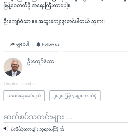
ဖြန့်ဝေတတ်ဖို့ အရေးကြီးတာပေါ့။
ဦးကျော်ဇံသာ ။ ။ အထူးကျေးဇူးတင်ပါတယ် ဘုရား။
မျှဝေပါ
Follow us
ဦးကျော်ဇံသာ
This item is part of
သတင်းသုံးသပ်ချက်
၂၀၂၀ မြန်မာ့ရွေးကောက်ပွဲ
ဆက်စပ်သတင်းများ ...
မဲလိမ်ခိုးတာမျိုး ဘုရားမကြိုက်