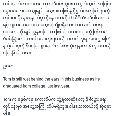
ဆင်းသက်လာတာကတော့ အမိဝမ်းတွင်းက ထွက်ထွက်လာခြင်း
မွေးစခလေးဟာ ချွဲရည်၊ သွေး စသဖြင့်နဲ့ စိုစွက်နေတဲ့ဖြစ်ရပ်ကို
တင်စားပြီး နားနောက်မှာ စိုနေတယ်ဆိုတဲ့ အီဒီယံအဓိပ္ပါယ်က မ
ရင့်ကျက်သေးတာ၊ အတွေ့အကြုံမရှိသေးတာ၊ သက်တမ်းနု
သေးတာကို ရည်ညွှန်းပြောတာ ဖြစ်ပါတယ်။ ကျမတို့ မြန်မာမှာ
မိခင်နို့နံ့တောင် မစင်သေးဘူးရယ်လို့ တဘက်လူရဲ့ အတွေ့အကြုံ
နည်းပါးမှုကို နှိမ်ပြောချင်ရင ်တင်စားသုံးနှုန်းတာနဲ့ တူတယ်လို့
ပြောနိုင်ပါတယ်။
ဥပမာ
Tom is still wet behind the ears in this business as he
graduated from college just last year.
Tom က မနှစ်ကမှ ကောလိပ်က ဘွဲ့ရတာဆိုတော့ ဒီ စီးပွားရေး
လုပ်ငန်းမှာ အတွေ့အကြုံ သိပ်မရှိဘူး။ ဝါနုသေးတယ်လို့ ဆိုရမှာ
ပါ ။