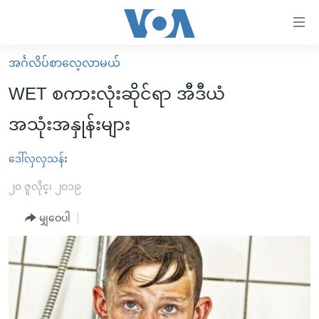
သုံး
ရ
လွယ်ကူ
အင်္ဂလိပ်စာလေ့လာမယ်
မူလစာမျက်နှာ
စေ
WET စကားလုံးဆိုင်ရာ အီဒီယံ
မြန်မာ
သည့်
အသုံးအနှုန်းများ
ကမ္ဘာ့သတင်းများ
Link
ဗွီဒီယို
နိုင်ငံတကာ
ဒေါ်လှလှသန်း
များ
သတင်းလွတ်လပ်ခွင့်
အမေရိကန်
၂၀ ဇူလိုင္၊ ၂၀၁၉
ပင်မ
ရပ်ဝန်းတခု လမ်းတခု အလွန်
တရုတ်
အကြောင်းအရာ
မျှဝေပါ
သို့
အင်္ဂလိပ်စာလေ့လာမယ်
အစ္စရေး-ပါလက်စတိုင်း
ကျော်
အပတ်စဉ်ကဏ္ဍများ
အမေရိကန်သုံးအီဒီယံ
ကြည့်
ရေဒီယိုနှင့်ရုပ်သံ အချက်အလက်များ
မကြေးမုံရဲ့ အင်္ဂလိပ်စာ
ရေဒီယို
ရန်
ပင်မ
ရေဒီယို/တီဗွီအစီအစဉ်
ရုပ်ရှင်ထဲက အင်္ဂလိပ်စာ
တီဗွီ