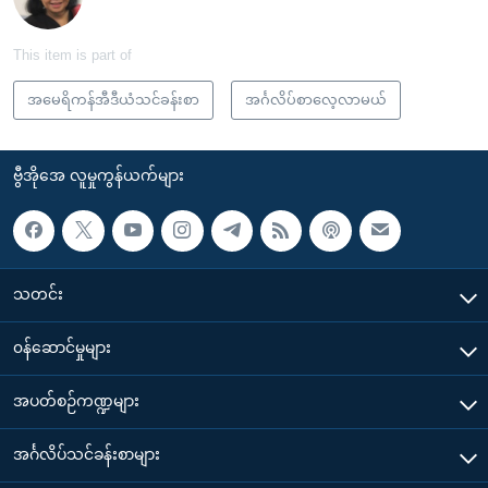
This item is part of
အမေရိကန်အီဒီယံသင်ခန်းစာ
အင်္ဂလိပ်စာလေ့လာမယ်
ဗွီအိုအေ လူမှုကွန်ယက်များ
သတင်း
၀န်ဆောင်မှုများ
အပတ်စဉ်ကဏ္ဍများ
အင်္ဂလိပ်သင်ခန်းစာများ