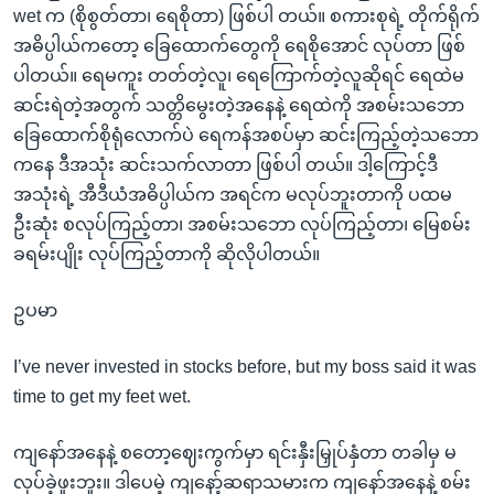
wet က (စိုစွတ်တာ၊ ရေစိုတာ) ဖြစ်ပါ တယ်။ စကားစုရဲ့ တိုက်ရိုက်
အဓိပ္ပါယ်ကတော့ ခြေထောက်တွေကို ရေစိုအောင် လုပ်တာ ဖြစ်
ပါတယ်။ ရေမကူး တတ်တဲ့လူ၊ ရေကြောက်တဲ့လူဆိုရင် ရေထဲမ
ဆင်းရဲတဲ့အတွက် သတ္တိမွေးတဲ့အနေနဲ့ ရေထဲကို အစမ်းသဘော
ခြေထောက်စိုရုံလောက်ပဲ ရေကန်အစပ်မှာ ဆင်းကြည့်တဲ့သဘော
ကနေ ဒီအသုံး ဆင်းသက်လာတာ ဖြစ်ပါ တယ်။ ဒါ့ကြောင့်ဒီ
အသုံးရဲ့ အီဒီယံအဓိပ္ပါယ်က အရင်က မလုပ်ဘူးတာကို ပထမ
ဦးဆုံး စလုပ်ကြည့်တာ၊ အစမ်းသဘော လုပ်ကြည့်တာ၊ မြေစမ်း
ခရမ်းပျိုး လုပ်ကြည့်တာကို ဆိုလိုပါတယ်။
ဥပမာ
I’ve never invested in stocks before, but my boss said it was
time to get my feet wet.
ကျနော်အနေနဲ့ စတော့ဈေးကွက်မှာ ရင်းနှီးမြှုပ်နှံတာ တခါမှ မ
လုပ်ခဲ့ဖူးဘူး။ ဒါပေမဲ့ ကျနော့်ဆရာသမားက ကျနော်အနေနဲ့ စမ်း