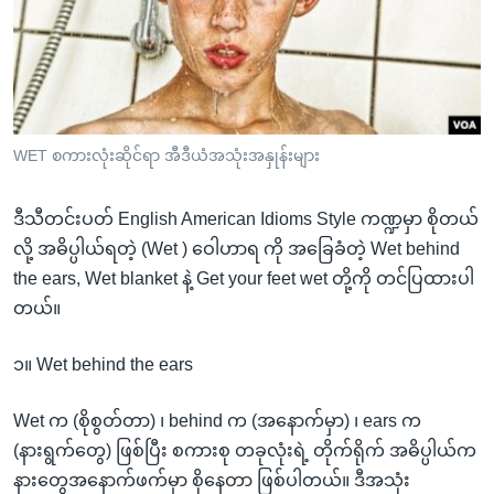
အ
သုတပဒေသာ အင်္ဂလိပ်စာ
ညွန်း
Learning English
စာမျက်နှာ
သို့
ဗွီအိုအေ လူမှုကွန်ယက်များ
ကျော်
ကြည့်
WET စကားလုံးဆိုင်ရာ အီဒီယံအသုံးအနှုန်းများ
ရန်
ဘာသာစကားများ
ရှာဖွေ
ဒီသီတင်းပတ် English American Idioms Style ကဏ္ဍမှာ စိုတယ်
ရန်
လို့ အဓိပ္ပါယ်ရတဲ့ (Wet ) ဝေါဟာရ ကို အခြေခံတဲ့ Wet behind
နေရာ
the ears, Wet blanket နဲ့ Get your feet wet တို့ကို တင်ပြထားပါ
သို့
တယ်။
ကျော်
ရန်
၁။ Wet behind the ears
Wet က (စိုစွတ်တာ) ၊ behind က (အနောက်မှာ) ၊ ears က
(နားရွက်တွေ) ဖြစ်ပြီး စကားစု တခုလုံးရဲ့ တိုက်ရိုက် အဓိပ္ပါယ်က
နားတွေအနောက်ဖက်မှာ စိုနေတာ ဖြစ်ပါတယ်။ ဒီအသုံး