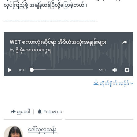
လုပ်ကြည့်ဖို့ အချိန်တန်ပြီလို့ပြောခဲ့တယ်၊၊
-------------------------------------------------------------
WET စကားလုံးဆိုင်ရာ အီဒီယံအသုံးအနှုန်းများ
by
ဗွီအိုအေသတင်းဌာန
No media source currently available
0:00
5:19
တိုက်ရိုက် လင့်ခ်
မျှဝေပါ
Follow us
ဒေါ်လှလှသန်း