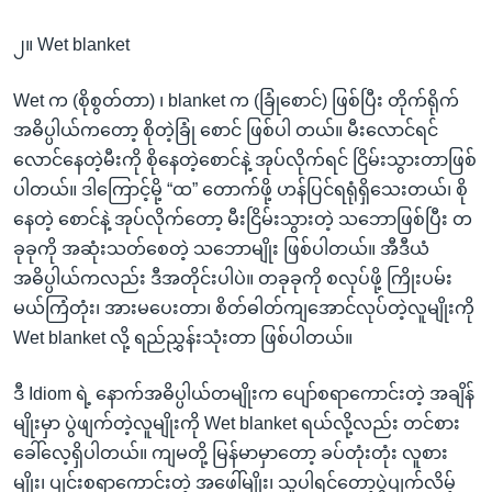
၂။ Wet blanket
Wet က (စိုစွတ်တာ) ၊ blanket က (ခြုံစောင်) ဖြစ်ပြီး တိုက်ရိုက်
အဓိပ္ပါယ်ကတော့ စိုတဲ့ခြုံ စောင် ဖြစ်ပါ တယ်။ မီးလောင်ရင်
လောင်နေတဲ့မီးကို စိုနေတဲ့စောင်နဲ့ အုပ်လိုက်ရင် ငြိမ်းသွားတာဖြစ်
ပါတယ်။ ဒါကြောင့်မို့ “ထ” တောက်ဖို့ ဟန်ပြင်ရရုံရှိသေးတယ်၊ စို
နေတဲ့ စောင်နဲ့ အုပ်လိုက်တော့ မီးငြိမ်းသွားတဲ့ သဘောဖြစ်ပြီး တ
ခုခုကို အဆုံးသတ်စေတဲ့ သဘောမျိုး ဖြစ်ပါတယ်။ အီဒီယံ
အဓိပ္ပါယ်ကလည်း ဒီအတိုင်းပါပဲ။ တခုခုကို စလုပ်ဖို့ ကြိုးပမ်း
မယ်ကြံတုံး၊ အားမပေးတာ၊ စိတ်ဓါတ်ကျအောင်လုပ်တဲ့လူမျိုးကို
Wet blanket လို့ ရည်ညွှန်းသုံးတာ ဖြစ်ပါတယ်။
ဒီ Idiom ရဲ့ နောက်အဓိပ္ပါယ်တမျိုးက ပျော်စရာကောင်းတဲ့ အချိန်
မျိုးမှာ ပွဲဖျက်တဲ့လူမျိုးကို Wet blanket ရယ်လို့လည်း တင်စား
ခေါ်လေ့ရှိပါတယ်။ ကျမတို့ မြန်မာမှာတော့ ခပ်တုံးတုံး လူစား
မျိုး၊ ပျင်းစရာကောင်းတဲ့ အဖေါ်မျိုး၊ သူပါရင်တော့ပွဲပျက်လိမ့်