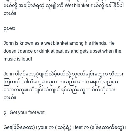
မယ်လို့ အပြောခံရတဲ့ လူမျိုးကို Wet blanket ရယ်လို့ ခေါ်နိုင်ပါ
တယ်။
ဥပမာ
John is known as a wet blanket among his friends. He
doesn’t dance or drink at parties and gets upset when the
music is loud!
John ပါရင်တော့ပွဲပျက်လိမ့်မယ်လို့ သူငယ်ချင်းတွေက သိထား
ကြတယ်။ ပါတီတွေမှာသူက ကလည်း မက၊ အရက်လည်း မ
သောက်ဘူး။ သီချင်းသံကျယ်ရင်လည်း သူက စိတ်တိုသေး
တယ်။
၃။ Get your feet wet
Get(ဖြစ်စေတာ) ၊ your က ( သင့်ရဲ့) ၊ feet က (ခြေထောက်တွေ) ၊