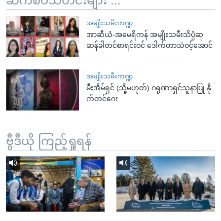
ဆက်စပ်သတင်းများ ...
အမျိုးသမီးကဏ္ဍ
အာဆီယံ-အမေရိကန် အမျိုးသမီးသိပ္ပံဆု
ဆန်ခါတင်စာရင်းဝင် ဒေါက်တာသဲဝင့်အောင်
အမျိုးသမီးကဏ္ဍ
မီးအိမ်ရှင် (သို့မဟုတ်) ဂရုဏာရှင်သူနာပြု နို
က်တင်ဂေး
ဗွီဒီယို ကြည့်ရှုရန်