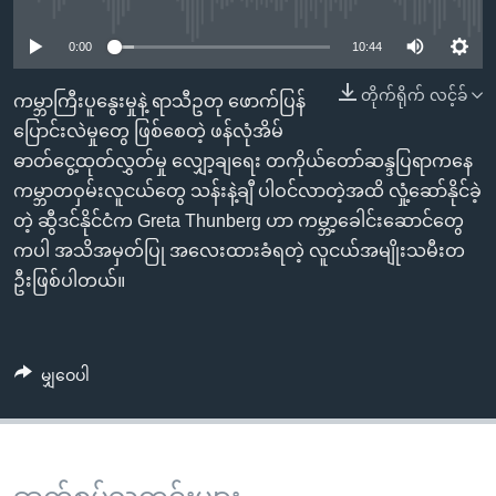
No media source currently available
အ
သုတပဒေသာ အင်္ဂလိပ်စာ
ညွန်း
Learning English
0:00
10:44
စာမျက်နှာ
သို့
တိုက်ရိုက် လင့်ခ်
ဗွီအိုအေ လူမှုကွန်ယက်များ
ကမ္ဘာကြီးပူနွေးမှုနဲ့ ရာသီဥတု ဖောက်ပြန်
ကျော်
ပြောင်းလဲမှုတွေ ဖြစ်စေတဲ့ ဖန်လုံအိမ်
ကြည့်
ဓာတ်ငွေ့ထုတ်လွှတ်မှု လျှော့ချရေး တကိုယ်တော်ဆန္ဒပြရာကနေ
ရန်
ကမ္ဘာတဝှမ်းလူငယ်တွေ သန်းနဲ့ချီ ပါဝင်လာတဲ့အထိ လှုံ့ဆော်နိုင်ခဲ့
ဘာသာစကားများ
ရှာဖွေ
တဲ့ ဆွီဒင်နိုင်ငံက Greta Thunberg ဟာ ကမ္ဘာ့ခေါင်းဆောင်တွေ
ရန်
ကပါ အသိအမှတ်ပြု အလေးထားခံရတဲ့ လူငယ်အမျိုးသမီးတ
နေရာ
ဦးဖြစ်ပါတယ်။
သို့
ကျော်
ရန်
မျှဝေပါ