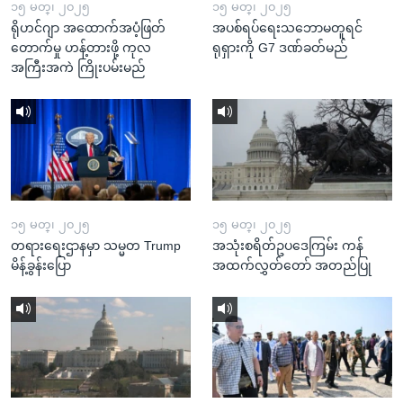
၁၅ မတ္၊ ၂၀၂၅
၁၅ မတ္၊ ၂၀၂၅
ရိုဟင်ဂျာ အထောက်အပံ့ဖြတ်
အပစ်ရပ်ရေးသဘောမတူရင်
တောက်မှု ဟန့်တားဖို့ ကုလ
ရုရှားကို G7 ဒဏ်ခတ်မည်
အကြီးအကဲ ကြိုးပမ်းမည်
၁၅ မတ္၊ ၂၀၂၅
၁၅ မတ္၊ ၂၀၂၅
တရားရေးဌာနမှာ သမ္မတ Trump
အသုံးစရိတ်ဥပဒေကြမ်း ကန်
မိန့်ခွန်းပြော
အထက်လွှတ်တော် အတည်ပြု