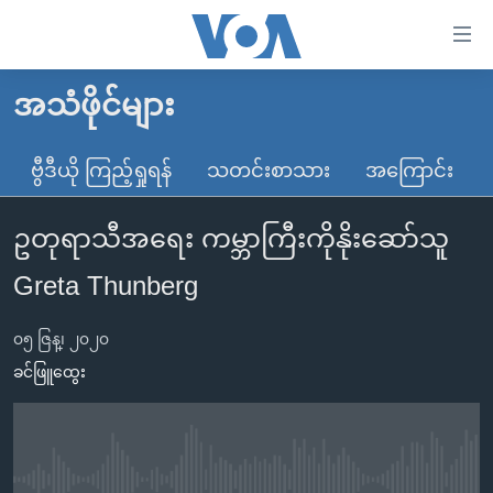
သုံး
ရ
လွယ်ကူ
အသံဖိုင်များ
မူလစာမျက်နှာ
စေ
မြန်မာ
ဗွီဒီယို ကြည့်ရှုရန်
သတင်းစာသား
အကြောင်း
သည့်
ကမ္ဘာ့သတင်းများ
Link
ဥတုရာသီအရေး ကမ္ဘာကြီးကိုနိုးဆော်သူ
ဗွီဒီယို
နိုင်ငံတကာ
များ
သတင်းလွတ်လပ်ခွင့်
အမေရိကန်
Greta Thunberg
ပင်မ
ရပ်ဝန်းတခု လမ်းတခု အလွန်
တရုတ်
အကြောင်းအရာ
၀၅ ဇြန္၊ ၂၀၂၀
သို့
အင်္ဂလိပ်စာလေ့လာမယ်
အစ္စရေး-ပါလက်စတိုင်း
ခင်ဖြူထွေး
ကျော်
အပတ်စဉ်ကဏ္ဍများ
အမေရိကန်သုံးအီဒီယံ
ကြည့်
ရေဒီယိုနှင့်ရုပ်သံ အချက်အလက်များ
မကြေးမုံရဲ့ အင်္ဂလိပ်စာ
ရေဒီယို
ရန်
ပင်မ
ရေဒီယို/တီဗွီအစီအစဉ်
ရုပ်ရှင်ထဲက အင်္ဂလိပ်စာ
တီဗွီ