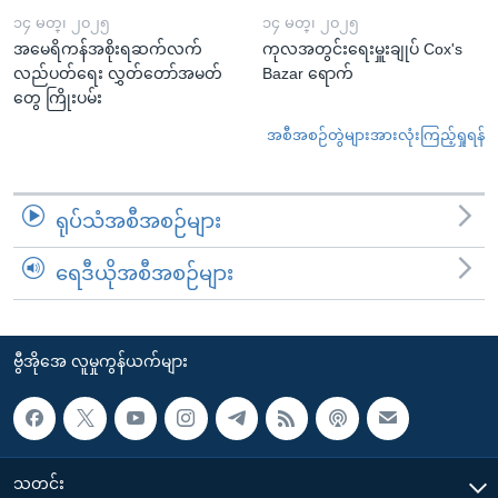
၁၄ မတ္၊ ၂၀၂၅
၁၄ မတ္၊ ၂၀၂၅
အမေရိကန်အစိုးရဆက်လက်
ကုလအတွင်းရေးမှူးချုပ် Cox's
လည်ပတ်ရေး လွှတ်တော်အမတ်
Bazar ရောက်
တွေ ကြိုးပမ်း
အစီအစဉ်တွဲများအားလုံးကြည့်ရှုရန်
ရုပ်သံအစီအစဉ်များ
ရေဒီယိုအစီအစဉ်များ
ဗွီအိုအေ လူမှုကွန်ယက်များ
သတင်း