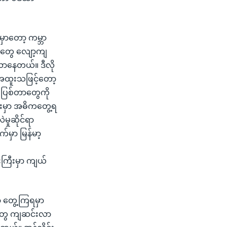
မှာတော့ ကမ္ဘာ
်းတွေ လျော့ကျ
လာနေတယ်။ ဒီလို
အထူးသဖြင့်တော့
းပြစ်တာတွေကို
ေးမှာ အဓိကတွေ့ရ
ှုဆိုင်ရာ
ှာ မြန်မာ့
ကြီးမှာ ကျယ်
 တွေ့ကြရမှာ
ှုတွေ ကျဆင်းလာ