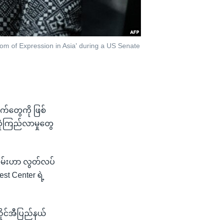
om of Expression in Asia' during a US Senate
က်တွေကို ဖြစ်
ယုံကြည်လာမှုတွေ
းလမ်းဟာ လွတ်လပ်
t Center ရဲ့
ိုင်အီပြည်နယ်