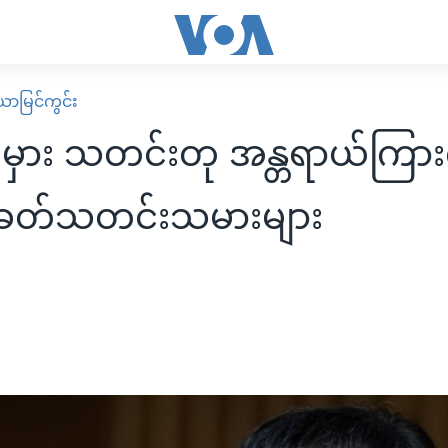
ဒီယာမြင်ကွင်း
မှား သတင်းတု အန္တရာယ်ကြာ
ေတ်သတင်းသမားများ