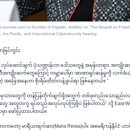
aureate and co-founder of Rappler, testifies on 'The Assault on Freed
 the Pacific, and International Cybersecurity hearing
ယာမြင်ကွင်း
ရဲ့ လုပ်ဆောင်ချက် ပုံသဏ္ဌာန်ဟာ ဒေါသတွေနဲ့ အမုန်းတရား အကျိုးဆ
ီအကျိုးဆက်တွေကြောင့် ကမ္ဘာပေါ်မှာ အာဏာရှင်ဆန်မှုကို လက်ခံ
့ အခြေအနေဟာ စိုးရိမ်ထိတ်လန့်ဖွယ်ရာ ဖြစ်နေတယ်။ "
ဲ့ မုသားတွေကို တန်ပြန်တိုက်ဖျက်ဖို့အတွက် တစ်ခုတည်းသောနည်
်တွေ အတူတကွ ရပ်တည်အလုပ်လုပ်ကြဖို့ပဲ ဖြစ်ပါတယ်" လို့ East-Wes
ာမှာ ဖော်ပြထားပါတယ်။
ဲ့တာကတော့ မာရီယာရက်ဆာ(Maria Ressa)ပါ။ အမေရိကန်နိုင်ငံ ဟာဝ