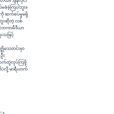
်။ အွန်လိုင်း
မခံခဲ့ကြပါဘူး။
ု ဆက်စပ်မှုမရှိ
ူးဆိုတဲ့ လစ်
ုင်ငံတကာမီဒီယာ
ူးသဖြင့်
ဇ္ဈိမသတင်းမှာ
်ဦး
်တွဲလုပ်ကြဖို့
ပဲလို့ မာရီယာက်