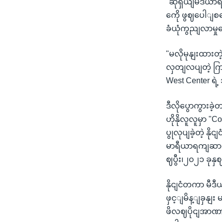
"ဆိုရှယျမီဒီယ
ကေို ဖွဈပေါျ
ခံယုံကွညျလာမှ
"မလိုမုနျးထား
လှတျလပျတဲ့ ဂြ
West Center ရ
ဒီလိုပွောကွားခ
ဟိုနိုလူလူမှာ 
ပွုလုပျခဲ့တဲ့ န
မာရီယာရကျဆာဟာ
ဈပွီး၊၂၀၂၁ ခုန
နိုငျငံတကာ မီ
ဖှင့ျမိန့ျခှနျး
ဖိလဈပိုငျအာဏာ