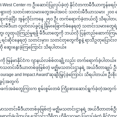
t-West Center က ဦးဆောင်ပြုလုပ်ခဲ့တဲ့ နိုင်ငံတကာမီဒီယာကွန်ဖရင့်မှာ
ရှားတဲ့ သတင်းစာသမားတွေအပါအဝင် သတင်းမီဒီယာသမား ၂၀၀ က
ောက်ခဲ့ပြီး အွန်လိုင်းကနေ ၂၅၀ ဦး တက်ရောက်ခဲ့တယ်လို့ သိရပါတယ
င်းမီဒီယာ လွတ်လပ်ခွင့်နဲ့ ခြိမ်းခြောက်ခံနေရတဲ့ သတင်းသမားတွေရဲ့ 
တွေ၊ လူထုယုံကြည်မှုရဖို့ မီဒီယာတွေကို ဘယ်လို ပြန်တည်ဆောက်ကြမ
မှုနဲ့ ရင်ဆိုင်နေရတဲ့ သတင်းမှား၊ သတင်တုတွေကိစ္စနဲ့ ရာသီဥတုပြောင်း
 ဆွေးနွေးခဲ့ကြကြောင်း သိရပါတယ်။
့်ကို မြန်မာနိုင်ငံက ဂျာနယ်လစ်စ်တချို့လည်း တက်ရောက်ခဲ့ပါတယ်။ က
ာသတင်းမီဒီယာတစ်ခုဖြစ်တဲ့ မဇ္ဈိမသတင်းဌာနရဲ့ အယ်ဒီတာချုပ် ဦးစို
 Courage and Impact Award”ဆုချီးမြှင့်ခဲ့ကြောင်း သိရပါတယ်။ ဦးစိ
ွင့်အတွက်
ခက်အခဲတွေကြားက စွမ်းစွမ်းတမံ ကြိုးစားဆောင်ရွက်ခဲ့တဲ့အတွက် ဒီ
န်မာသတင်းမီဒီယာတစ်ခုဖြစ်တဲ့ မဇ္ဈိမသတင်းဌာနရဲ့ အယ်ဒီတာတစ်ဦး
က်ခဲ့ပါတယ်။ ဒေါ်သင်းသီရိက ဟိုနိုလူလူမှာ ပြုလုပ်ခဲ့တဲ့ နိုင်ငံ