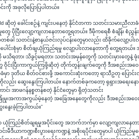
င်းကို အခုလိုပြောပြပါတယ်။
ld ဆိုတဲ့ ခေါင်းစဉ်နဲ့ ကျင်းပနေတဲ့ နိုင်ငံတကာ သတင်းသမားညီလာခံ
မှုတွေ ပိုပြီးလျော့ကျလာနေတာတွေ့ရတယ်။ ဒီမိုကရေစီ စံချိန်၊ စံညွှန
်ခါ သတင်းနဲ့စာနယ်ဇင်းလုပ်ငန်းတွေမှာလည်း ထိခိုက်လျော့ပါး
င်းစုံမှာ စိတ်ချယုံကြည်ရမှု လျော့ပါးလာနေတာကို တွေ့ရတယ်။ 
ု မသိရတာ၊ သိခွင့်မရတာ၊ သတင်းအမှန်တွေကို သတင်းမှားတွေနဲ့ ဖုံ
ိုင်းပြီးကာကွယ်ကြဖို့ဆိုတဲ့ တိုက်တွန်းချက်တွေကို ဒီအစည်းအဝ
မှာ ဒုတိယ စိတ်ဝင်စားဖို့ အကောင်းဆုံးကတော့ ရာသီဥတု ပြောင်းလဲမ
လည်း ဆွေးနွေးကြပါတယ်။ နောက်တစ်ခုကတော့ ရုရှားအရေးနောက်မ
်၊ အာဖဂန်နစ္စတန်စတဲ့ နိုင်ငံတွေမှာ ရှိတဲ့သတင်း
ံခြုံမှု၊အကာအကွယ်မဲ့နေတဲ့ အခြေအနေတွေကိုလည်း ဒီအစည်းအဝေး
ဆွေးနွေးခဲ့ကြပါတယ်။"
းဟာ ယုံကြည်စိတ်ချရမှုအပိုင်းတွေ အဘက်ဘက်မှာ လျော့ကျလာနေတာ
းမီဒီယာကဏ္ဍ၊စီးပွားရေးကဏ္ဍနဲ့ အစိုးရပိုင်းတွေမှာပါ ယုံကြည်မ