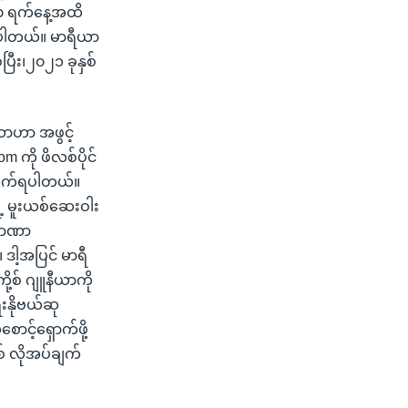
 ၃၀ ရက်နေ့အထိ
ဖြစ်ပါတယ်။ မာရီယာ
ပြီး၊၂၀၂၁ ခုနှစ်
ဆာဟာ အဖွင့်
m ကို ဖိလစ်ပိုင်
ိုက်ရပါတယ်။
့ မူးယစ်ဆေးဝါး
 အာဏာ
ဒါ့အပြင် မာရီ
့စ် ဂျူနီယာကို
းနိုဗယ်ဆု
င့်ရှောက်ဖို့
စ် လိုအပ်ချက်