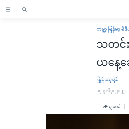
သုံး
ရ
ရှာဖွေ
လွယ်ကူ
မူလစာမျက်နှာ
ကမ္ဘာ့ မြန်မာ့ မီ
ရ
စေ
မြန်မာ
လာ
သတင်း
သည့်
ဒ်
ကမ္ဘာ့သတင်းများ
Link
ဗွီဒီယို
နိုင်ငံတကာ
ယနေ့ခ
များ
သတင်းလွတ်လပ်ခွင့်
အမေရိကန်
ပင်မ
ရပ်ဝန်းတခု လမ်းတခု အလွန်
တရုတ်
ပြည်သွေးနိုင်
အကြောင်းအရာ
အင်္ဂလိပ်စာလေ့လာမယ်
အစ္စရေး-ပါလက်စတိုင်း
၀၃ ဇူလိုင္၊ ၂၀၂၂
သို့
အပတ်စဉ်ကဏ္ဍများ
အမေရိကန်သုံးအီဒီယံ
ကျော်
မျှဝေပါ
ကြည့်
ရေဒီယိုနှင့်ရုပ်သံ အချက်အလက်များ
မကြေးမုံရဲ့ အင်္ဂလိပ်စာ
ရေဒီယို
ရန်
ရေဒီယို/တီဗွီအစီအစဉ်
ရုပ်ရှင်ထဲက အင်္ဂလိပ်စာ
တီဗွီ
ပင်မ