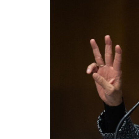
သုတပဒေသာ အင်္ဂလိပ်စာ
အ
ညွန်း
စာမျက်နှာ
သို့
ကျော်
ကြည့်
ရန်
ရှာဖွေ
ရန်
နေရာ
သို့
ကျော်
ရန်