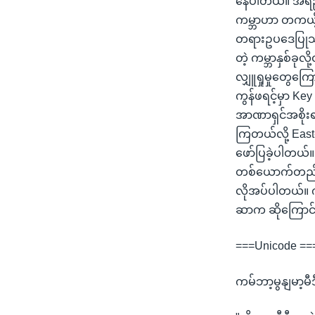
နေပါတယ်။ အရည်
ကမ္ဘာဟာ တကယ့်လ
တရားဥပဒေပြုသူတ
တဲ့ ကမ္ဘာနှစ်ခ
လျှူရှုမှုတွေကြေ
ကွန်ဖရင့်မှာ K
အာဏာရှင်အစိုးရတ
ကြတယ်လို့ East
ဖော်ပြခဲ့ပါတယ်။
တစ်ယောက်တည်းလု
လိုအပ်ပါတယ်။ ကမ
ဆာက ဆိုကြောင်
===Unicode ==
ကမ်ဘာ့မွနျမာ့မီ