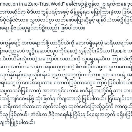
Connection in a Zero-Trust World” ခေါင်းစဉ်နဲ့ ဇွန်လ၂၇ ရက်ကနေ
ုင်ငံတကာဆိုင်ရာ မီဒီယာကွန်ဖရင့်အဖွင့် မိန့်ခွန်းမှာ ပြောကြားခဲ့တာ 
င်နိုင်ငံသား၊ လွတ်လပ်စွာ ထုတ်ဖော်ပြောဆိုခွင့် ချန်ပီယံတစ်ဦးဖြစ်
ချမ်းရေး နိုဗယ်ဆုရှင်တစ်ဦးလည်း ဖြစ်ပါတယ်။
ယာကွန်ဖရင့် တက်ရောက်ဖို့ ဟာဝိုင်ယီကို ရောက်ရှိနေတဲ့ မာရီယာရက်
ကြားခင်ညမှာပဲ သူဦးဆောင်လုပ်ကိုင်နေတဲ့ အွန်လိုင်းမီဒီယာ Rappler.co
 ပိတ်သိမ်းလိုက်တဲ့အကြောင်း သတင်းကို သူ့ရှေ့နေဆီက ကြားသိလ
ုတော့ လတ်တလောမှာ အနားယူသွားတဲ့ ဖိလစ်ပိုင်သမ္မတ ဒူတာတေးရဲ
ုက်ဖျက်နှိမ်နင်းရေးလုပ်ငန်းတွေမှာ လူတွေကိုသတ်တာ၊ ဒူတာတေးရဲ့
ပ်ရပ်တွေကို ဝေဖန်ရေးသား၊ ထောက်ပြခဲ့တာတွေကြောင့် ဖြစ်ပါတယ်။ 
တသစ်ဖြစ်လာတဲ့ အာဏာရှင်ဟောင်း ဖာဒီနန်မားကို့စ်ရဲ့သား မားကို
ကျင်ဝေဖန်ဖို့ ဆုံးဖြတ်ချက်ချထားလို့ ဖြစ်ပါတယ်။ ငြိမ်းချမ်းရေ
ာရီယာရက်ဆာဟာ လွတ်လပ်စွာ ထုတ်ဖော်ပြောဆိုခွင့်ကို ကာကွယ်စော
သူ ဖြစ်တယ်။ အဲဒါဟာ ဒီမိုကရေစီနဲ့ ငြိမ်းချမ်းရေးအတွက် မရှိမဖြ
်ချက်ပြုခဲ့ပါတယ်။