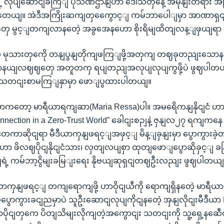
ာရဲ့ လုပျဆောငျခကြျ ပုံသဏ်ဌာနျဟာ ဒေါသတှနေဲ့ အမုနျးတရား 
စတေယျ။ အဲဒီအကြိုးဆကျတှကွေောင့ျ ကမ်ဘာပေါျမှာ အာဏာရှငျ
ုတှေ မွင့ျတကျလာနတေဲ့ အခွအေနဟော စိုးရိမျထိတျလန့ျဖှယျရာ
တဲ့ မုသားတှကေို တနျပွနျတိုကျဖကြျဖို့အတှကျ တဈခုတညျးသေ
ာနယျလဈဈတှေ အတူတကှ ရပျတညျအလုပျလုပျကွဖို့ပဲ ဖွဈပါတယျ" 
ဲ့ သတငျးစာမကြျနှာမှာ ဖောျပွထားပါတယျ။
ဲ့တာကတော့ မာရီယာရကျဆာ(Maria Ressa)ပါ။ အမရေိကနျနိုငျငံ ဟာ
"Connection in a Zero-Trust World” ခေါငျးစဉျနဲ့ ဇှနျလ၂၇ ရကျက
ိုငျငံတကာဆိုငျရာ မီဒီယာကှနျဖရင့ျအဖှင့ျ မိန့ျခှနျးမှာ ပွောကွား
 ဖိလဈပိုငျနိုငျငံသား၊ လှတျလပျစှာ ထုတျဖောျပွောဆိုခှင့ျ 
ှဈရဲ့ ကမ်ဘာ့ငွိမျးခမြျးရေး နိုဗယျဆုရှငျတဈဦးလညျး ဖွဈပါတယျ
ဒီယာကှနျဖရင့ျ တကျရောကျဖို့ ဟာဝိုငျယီကို ရောကျရှိနတေဲ့ မာ
 မပွောကွားခငျညမှာပဲ သူဦးဆောငျလုပျကိုငျနတေဲ့ အှနျလိုငျးမီဒီယာ 
ပိုငျတှကေ ပိတျသိမျးလိုကျတဲ့အကွောငျး သတငျးကို သူ့ရှေ့နဆေ