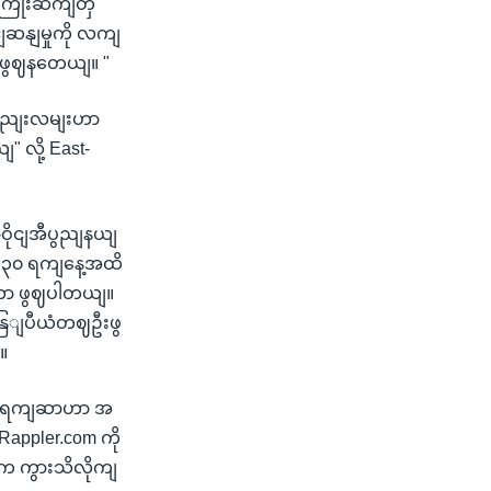
အကြိုးဆကျတှ
ဆနျမှုကို လကျ
 ဖွဈနတေယျ။ "
ာနညျးလမျးဟာ
လို့ East-
ဝိုငျအီပွညျနယျ
နေ ၃၀ ရကျနေ့အထိ
ခဲ့တာ ဖွဈပါတယျ။
ခနြျပီယံတဈဦးဖွ
။
ရီယာရကျဆာဟာ အ
Rappler.com ကို
ီက ကွားသိလိုကျ