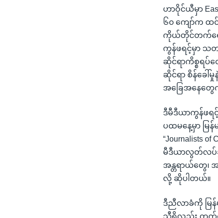
ဟာဝိုင်ယီမှာ Eas
၆၀ ကျော်က ထင်
ကိုယ်တိုင်တက်ရ
ကွန်ဖရင့်မှာ သတ
ဆိုင်ရာကိစ္စရပ်
ဆိုင်ရာ စိန်ခေါ်
အခြေအနေတွေကို
ဒီမီဒီယာကွန်ဖရင
ပထမနေ့မှာ မြန်မ
“Journalists of
မီဒီယာလွတ်လပ်ခ
အန္တရာယ်တွေ၊ အ
လို့ ဆိုပါတယ်။
ဒီညီလာခံကို မြ
သီရိလည်း တက်ရော