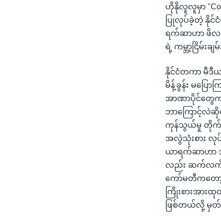
ဟိုနိုလူလူမှာ "
ပြုလုပ်ခဲ့တဲ့ နိ
ရက်ဆာဟာ ဖိလစ်ပို
ရဲ့ ကမ္ဘာ့ငြိမ်း
နိုင်ငံတကာ မီဒီ
မိန့်ခွန်း မပြော
အာဏာပိုင်တွေက
ဘာကြောင့်လဲဆိ
ကုန်သွယ်မှု တိ
အလွဲသုံးစား လု
ယာရက်ဆာဟာ သမ္မ
လည်း ဆက်လက်ဆန့်
ကော်မတီကတော့ မ
ကြိုးစားအားထုတ်
ဖြစ်တယ်လို့ မှတ