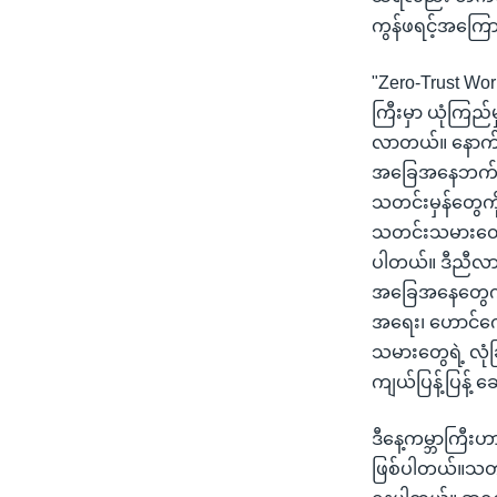
ကွန်ဖရင့်အကြော
"Zero-Trust Wor
ကြီးမှာ ယုံကြည်
လာတယ်။ နောက်တစ
အခြေအနေဘက်ပေါ
သတင်းမှန်တွေကိ
သတင်းသမားတွေ ဝ
ပါတယ်။ ဒီညီလာခံ
အခြေအနေတွေကို
အရေး၊ ဟောင်ကောင
သမားတွေရဲ့ လု
ကျယ်ပြန့်ပြန့် 
ဒီနေ့ကမ္ဘာကြီ
ဖြစ်ပါတယ်။သတင်