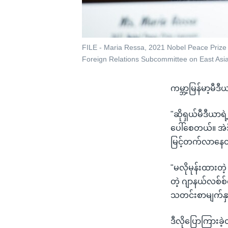
FILE - Maria Ressa, 2021 Nobel Peace Prize L
Foreign Relations Subcommittee on East Asia,
ကမ္ဘာ့မြန်မာ့မီဒီ
"ဆိုရှယ်မီဒီယာ
ပေါ်စေတယ်။ အဲဒ
မြင့်တက်လာနေတဲ
"မလိုမုန်းထားတ
တဲ့ ဂျာနယ်လစ်စ
သတင်းစာမျက်နှ
ဒီလိုပြောကြားခ