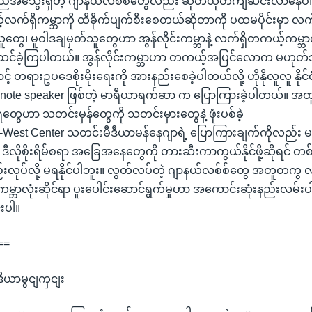
အသွေးရှိတဲ့ ဂျာနယ်လစ်စ်တွေလည်း ဆုတ်ယုတ်ကျဆင်းလာနေပါတယ
က်ရှိကမ္ဘာကို ထိခိုက်ပျက်စီးစေတယ်ဆိုတာကို ပထမပိုင်းမှာ လက်
ွေ၊ မူဝါဒချမှတ်သူတွေဟာ အွန်လိုင်းကမ္ဘာနဲ့ လက်ရှိတကယ့်ကမ္ဘာကိ
ုလို့ထင်ခဲ့ကြပါတယ်။ အွန်လိုင်းကမ္ဘာဟာ တကယ့်အပြင်လောက မဟုတ်ဘ
ာင့် တရားဥပဒေစိုးမိုးရေးကို အားနည်းစေခဲ့ပါတယ်လို့ ဟိုနိုလူလူ နိ
ey note speaker ဖြစ်တဲ့ မာရီယာရက်ဆာ က ပြောကြားခဲ့ပါတယ်။ အထ
ွေဟာ သတင်းမှန်တွေကို သတင်းမှားတွေနဲ့ ဖုံးပစ်ခဲ့
-West Center သတင်းမီဒီယာမန်နေဂျာရဲ့ ပြောကြားချက်ကိုလည်း မ
 ဒီလိုစိုးရိမ်စရာ အခြေအနေတွေကို တားဆီးကာကွယ်နိုင်ဖို့ဆိုရင် တစ
ပ်လို့ မရနိုင်ပါဘူး။ လွတ်လပ်တဲ့ ဂျာနယ်လစ်စ်တွေ အတူတကွ လက
္ဘာလုံးဆိုင်ရာ ပူးပေါင်းဆောင်ရွက်မှုဟာ အကောင်းဆုံးနည်းလမ်းပါ
းပါ။
==
ဒီယာမွငျကှငျး