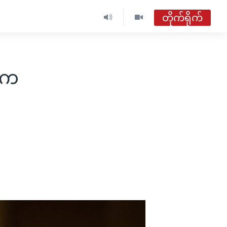
တိုက်ရိုက်
ဗွီအိုအေ မြန်မာနံနက်ခင်း
တိုက်ရိုက်ထုတ်လွှင့်မှု
းက
အစီအစဉ်များ
ဗွီအိုအေ မြန်မာနံနက်ခင်း
ရေဒီယိုတိုက်ရိုက်နားဆင်ရန်