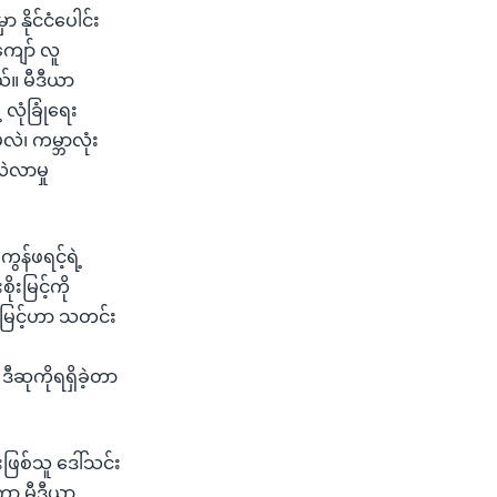
 နိုင်ငံပေါင်း
ျော် လူ
်။ မီဒီယာ
လုံခြုံရေး
လဲ၊ ကမ္ဘာလုံး
လဲလာမှု
ွန်ဖရင့်ရဲ့
းမြင့်ကို
ုးမြင့်ဟာ သတင်း
ဆုကိုရရှိခဲ့တာ
ဖြစ်သူ ဒေါ်သင်း
တကာ မီဒီယာ