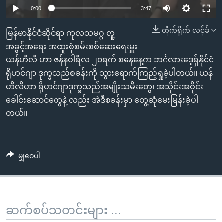
အ
သုတပဒေသာ အင်္ဂလိပ်စာ
0:00
3:47
ညွန်း
Learning English
စာမျက်နှာ
တိုက်ရိုက် လင့်ခ်
မြန်မာနိုင်ငံဆိုင်ရာ ကုလသမဂ္ဂ လူ့
သို့
ဗွီအိုအေ လူမှုကွန်ယက်များ
အခွင့်အရေး အထူးစုံစမ်းစစ်ဆေးရေးမှူး
ကျော်
ယန်ဟီလီ ဟာ ဇန်နဝါရီလ ၂၀ရက် စနေနေ့က ဘင်္ဂလားဒေ့ရှ်နိုင်ငံ
ကြည့်
ရိုဟင်ဂျာ ဒုက္ခသည်စခန်းကို သွားရောက်ကြည့်ရှုခဲ့ပါတယ်။ ယန်
ရန်
ဟီလီဟာ ရိုဟင်ဂျာဒုက္ခသည်အမျိုးသမီးတွေ၊ အသိုင်းအဝိုင်း
ဘာသာစကားများ
ရှာဖွေ
ခေါင်းဆောင်တွေနဲ့ လည်း အဲဒီစခန်းမှာ တွေ့ဆုံမေးမြန်းခဲ့ပါ
ရန်
တယ်။
နေရာ
သို့
ကျော်
မျှဝေပါ
ရန်
ဆက်စပ်သတင်းများ ...