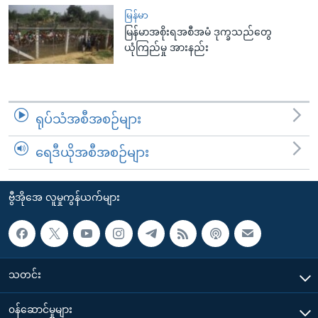
မြန်မာ
မြန်မာအစိုးရအစီအမံ ဒုက္ခသည်တွေ
ယုံကြည်မှု အားနည်း
ရုပ်သံအစီအစဉ်များ
ရေဒီယိုအစီအစဉ်များ
ဗွီအိုအေ လူမှုကွန်ယက်များ
သတင်း
၀န်ဆောင်မှုများ