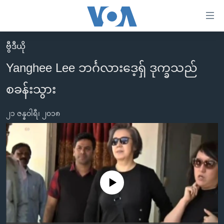
သုံး
ရ
လွယ်ကူ
ဗွီဒီယို
မူလစာမျက်နှာ
စေ
Yanghee Lee ဘင်္ဂလားဒေ့ရှ် ဒုက္ခသည်
မြန်မာ
သည့်
စခန်းသွား
ကမ္ဘာ့သတင်းများ
Link
ဗွီဒီယို
နိုင်ငံတကာ
များ
၂၁ ဇန္နဝါရီ၊ ၂၀၁၈
သတင်းလွတ်လပ်ခွင့်
အမေရိကန်
ပင်မ
ရပ်ဝန်းတခု လမ်းတခု အလွန်
တရုတ်
အကြောင်းအရာ
သို့
အင်္ဂလိပ်စာလေ့လာမယ်
အစ္စရေး-ပါလက်စတိုင်း
ကျော်
အပတ်စဉ်ကဏ္ဍများ
အမေရိကန်သုံးအီဒီယံ
No media source currently available
ကြည့်
ရေဒီယိုနှင့်ရုပ်သံ အချက်အလက်များ
မကြေးမုံရဲ့ အင်္ဂလိပ်စာ
ရေဒီယို
ရန်
ပင်မ
ရေဒီယို/တီဗွီအစီအစဉ်
ရုပ်ရှင်ထဲက အင်္ဂလိပ်စာ
တီဗွီ