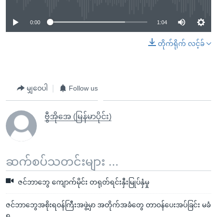
0:00
1:04
တိုက်ရိုက် လင့်ခ်
မျှဝေပါ
Follow us
ဗွီအိုအေ (မြန်မာပိုင်း)
ဆက်စပ်သတင်းများ ...
ဇင်ဘာဘွေ ကျောက်မိုင်း တရုတ်ရင်းနှီးမြုပ်နှံမှု
ဇင်ဘာဘွေအစိုးရဝန်ကြီးအဖွဲ့မှာ အတိုက်အခံတွေ တာဝန်ပေးအပ်ခြင်း မခံ
ရ