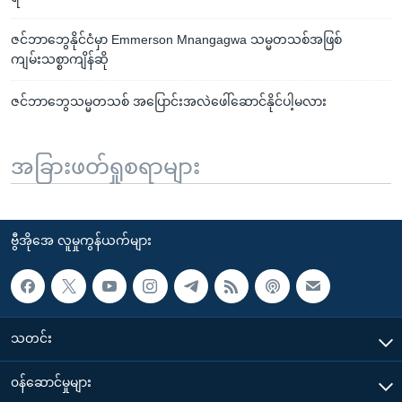
ဇင်ဘာဘွေနိုင်ငံမှာ Emmerson Mnangagwa သမ္မတသစ်အဖြစ်
ကျမ်းသစ္စာကျိန်ဆို
ဇင်ဘာဘွေသမ္မတသစ် အပြောင်းအလဲဖေါ်ဆောင်နိုင်ပါ့မလား
အခြားဖတ်ရှုစရာများ
ဗွီအိုအေ လူမှုကွန်ယက်များ
သတင်း
၀န်ဆောင်မှုများ