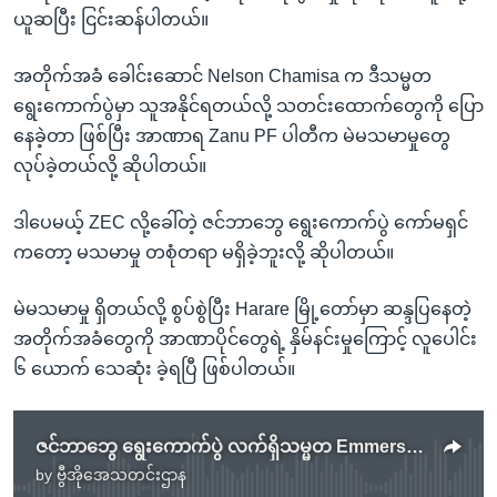
ယူဆပြီး ငြင်းဆန်ပါတယ်။
အတိုက်အခံ ခေါင်းဆောင် Nelson Chamisa က ဒီသမ္မတ
ရွေးကောက်ပွဲမှာ သူအနိုင်ရတယ်လို့ သတင်းထောက်တွေကို ပြော
နေခဲ့တာ ဖြစ်ပြီး အာဏာရ Zanu PF ပါတီက မဲမသမာမှုတွေ
လုပ်ခဲ့တယ်လို့ ဆိုပါတယ်။
ဒါပေမယ့် ZEC လို့ခေါ်တဲ့ ဇင်ဘာဘွေ ရွေးကောက်ပွဲ ကော်မရှင်
ကတော့ မသမာမှု တစုံတရာ မရှိခဲ့ဘူးလို့ ဆိုပါတယ်။
မဲမသမာမှု ရှိတယ်လို့ စွပ်စွဲပြီး Harare မြို့တော်မှာ ဆန္ဒပြနေတဲ့
အတိုက်အခံတွေကို အာဏာပိုင်တွေရဲ့ နှိမ်နင်းမှုကြောင့် လူပေါင်း
၆ ယောက် သေဆုံး ခဲ့ရပြီ ဖြစ်ပါတယ်။
ဇင်ဘာဘွေ ရွေးကောက်ပွဲ လက်ရှိသမ္မတ Emmerson Mnangagwa အနိုင်ရ
by
ဗွီအိုအေသတင်းဌာန
No media source currently available