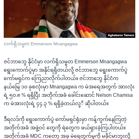
အ
သုတပဒေသာ အင်္ဂလိပ်စာ
ညွန်း
Learning English
စာမျက်နှာ
သို့
ဗွီအိုအေ လူမှုကွန်ယက်များ
ကျော်
ကြည့်
လက်ရှိသမ္မတ Emmerson Mnangagwa
ရန်
ဘာသာစကားများ
ရှာဖွေ
ဇင်ဘာဘွေ နိုင်ငံမှာ လက်ရှိသမ္မတ Emmerson Mnangagwa
ရန်
ရွေးကောက်ပွဲမှာ အနိုင်ရရှိတယ်လို့ ဇင်ဘာဘွေ ရွေးကောက်ပွဲ
နေရာ
ကော်မရှင်က ကြေညာလိုက်ပါတယ်။ ဇင်ဘာဘွေ နိုင်ငံက
သို့
နယ်မြေ ၁၀ ခုစလုံးမှာ Mnangagwa က မဲအရေအတွက် အားလုံး
ကျော်
ရဲ့ ၅၀.၈ % ရရှိပြီး အတိုက်အခံ ခေါင်းဆောင် Nelson Chamisa
ရန်
က မဲအားလုံးရဲ့ ၄၄.၃ % ရရှိခဲ့တယ်လု့ိ ဆိုပါတယ်။
ဒီရလဒ်ကို ရွေးကောက်ပွဲ ကော်မရှင်ရုံးမှာ ကန့်ကွက်နေကြတဲ့
အတိုက်အခံ အဖွဲ့ဝင် တွေကို ရဲတွေက ဖယ်ရှားခဲ့ကြပါတယ်။
အတိုက်အခံ MDC ကတော့ အခု မဲရေတွက်မှုကို မခိုင်မာဘူးလို့