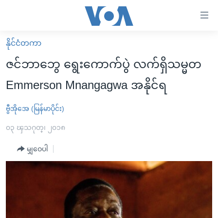
သုံး
ရ
လွယ်ကူ
နိုင်ငံတကာ
မူလစာမျက်နှာ
စေ
ဇင်ဘာဘွေ ရွေးကောက်ပွဲ လက်ရှိသမ္မတ
မြန်မာ
သည့်
Emmerson Mnangagwa အနိုင်ရ
ကမ္ဘာ့သတင်းများ
Link
ဗွီဒီယို
နိုင်ငံတကာ
ဗွီအိုအေ (မြန်မာပိုင်း)
များ
သတင်းလွတ်လပ်ခွင့်
အမေရိကန်
၀၃ ၾသဂုတ္၊ ၂၀၁၈
ပင်မ
ရပ်ဝန်းတခု လမ်းတခု အလွန်
တရုတ်
အကြောင်းအရာ
မျှဝေပါ
သို့
အင်္ဂလိပ်စာလေ့လာမယ်
အစ္စရေး-ပါလက်စတိုင်း
ကျော်
အပတ်စဉ်ကဏ္ဍများ
အမေရိကန်သုံးအီဒီယံ
ကြည့်
ရေဒီယိုနှင့်ရုပ်သံ အချက်အလက်များ
မကြေးမုံရဲ့ အင်္ဂလိပ်စာ
ရေဒီယို
ရန်
ပင်မ
ရေဒီယို/တီဗွီအစီအစဉ်
ရုပ်ရှင်ထဲက အင်္ဂလိပ်စာ
တီဗွီ