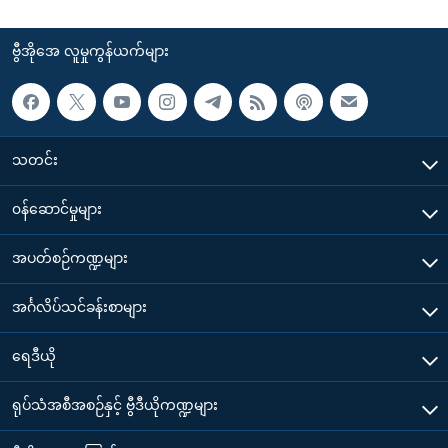
ဗွီအိုအေ လူမှုကွန်ယက်များ
သတင်း
၀န်ဆောင်မှုများ
အပတ်စဉ်ကဏ္ဍများ
အင်္ဂလိပ်သင်ခန်းစာများ
ရေဒီယို
ရုပ်သံအစီအစဉ်နှင့် ဗွီဒီယိုကဏ္ဍများ