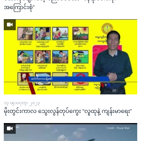
အကြောင်းစုံ”
၁၃ ၾသဂုတ္၊ ၂၀၂၃
မိုးတွင်းကာလ သွေးလွန်တုပ်ကွေး “လူထုနဲ့ ကျန်းမာရေး”