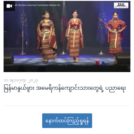
၁၁ ၾသဂုတ္၊ ၂၀၂၃
မြန်မာနွယ်ဖွား အမေရိကန်ကျောင်းသားတွေရဲ့ ပညာရေး
နောက်ထပ်ကြည့်ရှုရန်