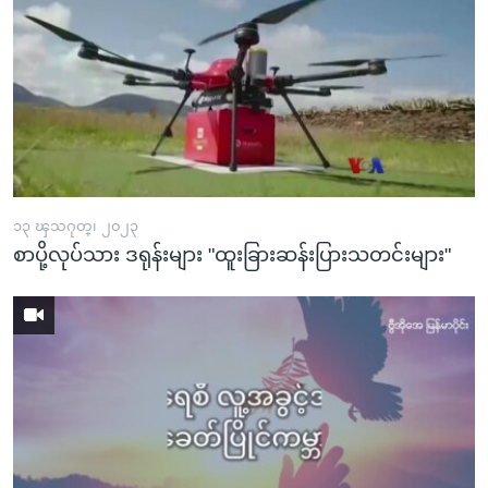
၁၃ ၾသဂုတ္၊ ၂၀၂၃
စာပို့လုပ်သား ဒရုန်းများ "ထူးခြားဆန်းပြားသတင်းများ"