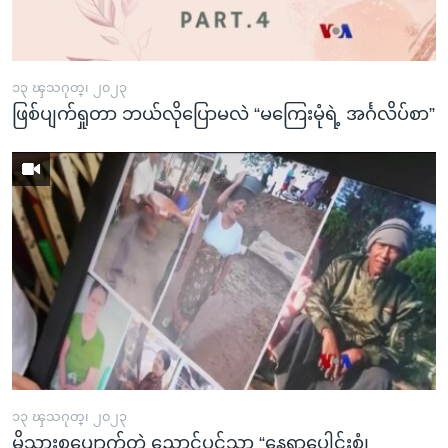
အ
သုတပဒေသာ အင်္ဂလိပ်စာ
ညွန်း
Learning English
စာမျက်နှာ
သို့
၁၃ ၾသဂုတ္၊ ၂၀၂၃
ဗွီအိုအေ လူမှုကွန်ယက်များ
ဖြစ်ပျက်ရှုတာ ဘယ်လိုပြောမလဲ “မကြေးမုံရဲ့ အင်္ဂလိပ်စာ”
ကျော်
ကြည့်
ရန်
ဘာသာစကားများ
ရှာဖွေ
ရန်
နေရာ
သို့
ကျော်
ရန်
၁၃ ၾသဂုတ္၊ ၂၀၂၃
မိသားစုပျောက်တဲ့ ညောင်ပင်သာ “နေရာပေါင်းစုံ၊