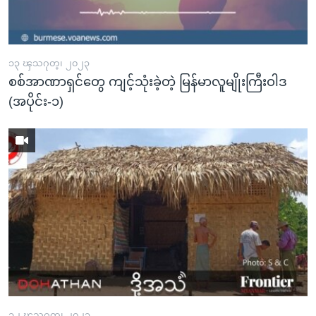
၁၃ ၾသဂုတ္၊ ၂၀၂၃
စစ်အာဏာရှင်တွေ ကျင့်သုံးခဲ့တဲ့ မြန်မာလူမျိုးကြီးဝါဒ
(အပိုင်း-၁)
၁၂ ၾသဂုတ္၊ ၂၀၂၃