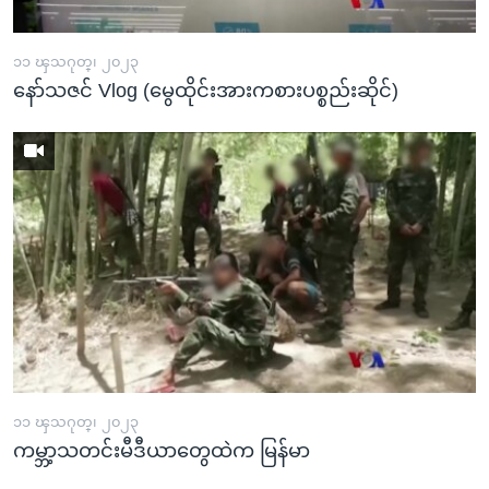
၁၁ ၾသဂုတ္၊ ၂၀၂၃
နော်သဇင် Vlog (မွေထိုင်းအားကစားပစ္စည်းဆိုင်)
၁၁ ၾသဂုတ္၊ ၂၀၂၃
ကမ္ဘာ့သတင်းမီဒီယာတွေထဲက မြန်မာ