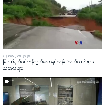
၁၂ ၾသဂုတ္၊ ၂၀၂၃
မြဝတီနယ်စပ်ကုန်သွယ်ရေး ရပ်လုနီး “လယ်ယာစီးပွား
သတင်းများ”