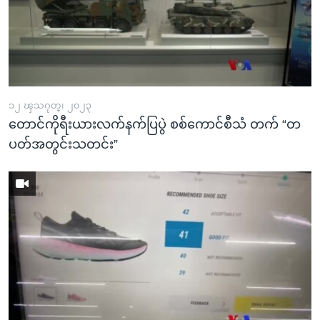
၁၂ ၾသဂုတ္၊ ၂၀၂၃
တောင်ကိုရီးယားလက်နက်ပြပွဲ စစ်ကောင်စီသံ တက် “တ
ပတ်အတွင်းသတင်း”