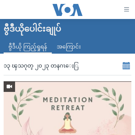
သုံး
ရ
လွယ်ကူ
ဗွီဒီယိုပေါင်းချုပ်
မူလစာမျက်နှာ
စေ
မြန်မာ
ဗွီဒီယို ကြည့်ရှုရန်
အကြောင်း
သည့်
ကမ္ဘာ့သတင်းများ
Link
ဗွီဒီယို
နိုင်ငံတကာ
၁၃ ၾသဂုတ္ ၂၀၂၃ တနဂၤေႏြ
များ
သတင်းလွတ်လပ်ခွင့်
အမေရိကန်
ပင်မ
ရပ်ဝန်းတခု လမ်းတခု အလွန်
တရုတ်
အကြောင်းအရာ
သို့
အင်္ဂလိပ်စာလေ့လာမယ်
အစ္စရေး-ပါလက်စတိုင်း
ကျော်
အပတ်စဉ်ကဏ္ဍများ
အမေရိကန်သုံးအီဒီယံ
ကြည့်
ရေဒီယိုနှင့်ရုပ်သံ အချက်အလက်များ
မကြေးမုံရဲ့ အင်္ဂလိပ်စာ
ရေဒီယို
ရန်
ပင်မ
ရေဒီယို/တီဗွီအစီအစဉ်
ရုပ်ရှင်ထဲက အင်္ဂလိပ်စာ
တီဗွီ