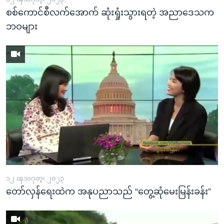
စစ်ကောင်စီလက်အောက် ဆုံးရှုံးသွားရတဲ့ အညာဒေသက
ဘဝများ
၁၂ ၾသဂုတ္၊ ၂၀၂၃
တော်လှန်ရေးထဲက အနုပညာသည် “တွေ့ဆုံမေးမြန်းခန်း”