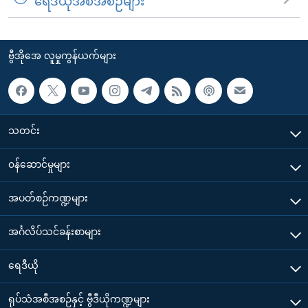
ရေဒီယိုအစီအစဉ်များ
ဗွီအိုအေ လူမှုကွန်ယက်များ
သတင်း
၀န်ဆောင်မှုများ
အပတ်စဉ်ကဏ္ဍများ
အင်္ဂလိပ်သင်ခန်းစာများ
ရေဒီယို
ရုပ်သံအစီအစဉ်နှင့် ဗွီဒီယိုကဏ္ဍများ