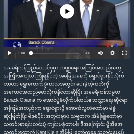
အ
သုတပဒေသာ အင်္ဂလိပ်စာ
ညွန်း
Learning English
No media source currently available
စာမျက်နှာ
သို့
ဗွီအိုအေ လူမှုကွန်ယက်များ
ကျော်
ကြည့်
ရန်
0:00
3:16
ဘာသာစကားများ
ရှာဖွေ
ရန်
အမေရိကန်ပြည်ထောင်စုမှာ ဘဏ္ဍရေး အကြပ်အတည်းတွေ
နေရာ
အကြီးအကျယ် ကြုံရနိုင်တဲ့ အခြေအနေကို ရှောင်ရှားနိုင်လိုက်
သို့
တာဟာ ရွေးကောက်ပွဲကာလအတွင်း ပေးခဲ့တဲ့ကတိကို
ကျော်
အကောင်အထည်ဖော်လိုက်နိုင်တာဆိုပြီး အမေရိကန်သမ္မတ
ရန်
Barack Obama က အောင်ပွဲခံလိုက်ပါတယ်။ ဘဏ္ဍာရေးဆိုင်ရာ
အကြမ်အတည်းက ရှောင်ရှားဖို့ အောက်လွှတ်တော်မှာ မဲခွဲ
ဆုံးဖြတ်ပြီး မိနစ်ပိုင်းအတွင်းမှာပဲ သမ္မတက အိမ်ဖြူတော်မှာ
သတင်းစာရှင်းလင်းပွဲ ကျင်းပခဲ့တာပါ။ ဒီအကြောင်း ဗွီအိုအေ
သတင်းထောက် Kent Klein အိမ်ဖြူတော်ကနေ သတင်းပေးပို့