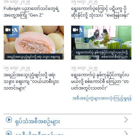
၁၆ မတ္၊ ၂၀၂၅
၁၅ မတ္၊ ၂၀၂၅
Fulbright ပညာတော်သင်တွေရဲ့
ရွေးကောက်ပွဲကြောင့် ပဋိပက္ခ ပို
အတွေ့အကြုံ "Gen Z"
ဆိုးနိုင်လို့ သုံးသပ် "မေးမြန်းခန်း"
၁၅ မတ္၊ ၂၀၂၅
၁၅ မတ္၊ ၂၀၂၅
အရည်အသွေးညံ့ဖျင်းလို့ ဖရဲ၊
ရွေးကောက်ပွဲ နှစ်ကုန်ပိုင်းကျင်းပ
သခွား ဈေးကျ “လယ်ယာစီးပွား
မယ်လို့ စစ်ကောင်စီ ကြေညာ “တ
သတင်းများ”
ပတ်အတွင်းသတင်း”
အစီအစဉ်တွဲများအားလုံးကြည့်ရှုရန်
ရုပ်သံအစီအစဉ်များ