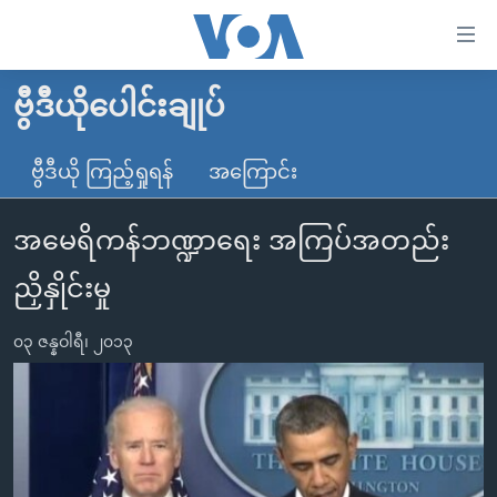
သုံး
ရ
လွယ်ကူ
ဗွီဒီယိုပေါင်းချုပ်
မူလစာမျက်နှာ
စေ
မြန်မာ
ဗွီဒီယို ကြည့်ရှုရန်
အကြောင်း
သည့်
ကမ္ဘာ့သတင်းများ
Link
အမေရိကန်ဘဏ္ဍာရေး အကြပ်အတည်း
ဗွီဒီယို
နိုင်ငံတကာ
များ
သတင်းလွတ်လပ်ခွင့်
အမေရိကန်
ညှိနှိုင်းမှု
ပင်မ
ရပ်ဝန်းတခု လမ်းတခု အလွန်
တရုတ်
အကြောင်းအရာ
၀၃ ဇန္နဝါရီ၊ ၂၀၁၃
သို့
အင်္ဂလိပ်စာလေ့လာမယ်
အစ္စရေး-ပါလက်စတိုင်း
ကျော်
အပတ်စဉ်ကဏ္ဍများ
အမေရိကန်သုံးအီဒီယံ
ကြည့်
ရေဒီယိုနှင့်ရုပ်သံ အချက်အလက်များ
မကြေးမုံရဲ့ အင်္ဂလိပ်စာ
ရေဒီယို
ရန်
ပင်မ
ရေဒီယို/တီဗွီအစီအစဉ်
ရုပ်ရှင်ထဲက အင်္ဂလိပ်စာ
တီဗွီ