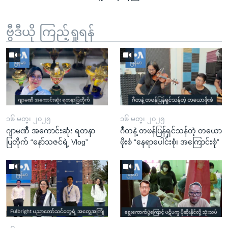
ဗွီဒီယို ကြည့်ရှုရန်
၁၆ မတ္၊ ၂၀၂၅
၁၆ မတ္၊ ၂၀၂၅
ဂျာမဏီ အကောင်းဆုံး ရတနာ
ဂီတနဲ့ တဖန်ပြန်ရှင်သန်တဲ့ တယော
ပြတိုက် “နော်သဇင်ရဲ့ Vlog”
ဖိုးစံ “နေရာပေါင်းစုံ၊ အကြောင်းစုံ”