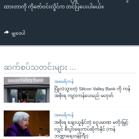
ထားတာကို ကိုဇော်ဝင်းလှိုင်က တင်ပြပေးပါမယ်။
မျှဝေပါ
ဆက်စပ်သတင်းများ ...
အမေရိကန်
ပြိုလဲသွားတဲ့ Silicon Valley Bank ကို ကန်
အစိုးရ ကျားကန်ပေးမည် မဟုတ်
အမေရိကန်
အစိုးရ ချေးယူနိုင်တဲ့ ငွေပမာဏ မတိုးမြှင့်
လျှင် စီးပွါးရေးကပ်ဆိုက်နိုင် (ကန်
ဘဏ္ဍာရေးဝန်ကြီး)