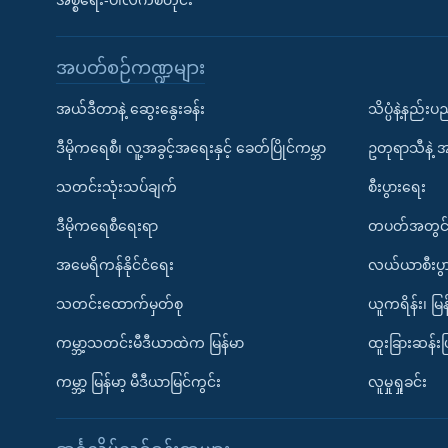
အစ္စရေး-ပါလက်စတိုင်း
အပတ်စဉ်ကဏ္ဍများ
အယ်ဒီတာနဲ့ ဆွေးနွေးခန်း
သိပ္ပံနဲ့နည်း
ဒီမိုကရေစီ၊ လူ့အခွင့်အရေးနှင့် ခေတ်ပြိုင်ကမ္ဘာ
ဥတုရာသီနဲ့ 
သတင်းသုံးသပ်ချက်
စီးပွားရေး
ဒီမိုကရေစီရေးရာ
တပတ်အတွင်
အမေရိကန်နိုင်ငံရေး
လယ်ယာစီးပွ
သတင်းထောက်မှတ်စု
ယူကရိန်း၊ မြန
ကမ္ဘာ့သတင်းမီဒီယာထဲက မြန်မာ
ထူးခြားဆန်း
ကမ္ဘာ့ မြန်မာ့ မီဒီယာမြင်ကွင်း
လူမှုရှုခင်း