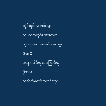
တိုင်းရင်းသတင်းလွှာ
တပတ်အတွင်း အားကစား
သုတစုံလင် အမေရိကန်တခွင်
Gen Z
နေရာပေါင်းစုံ အကြောင်းစုံ
ဒို့အသံ
သက်တံရောင်သတင်းလွှာ