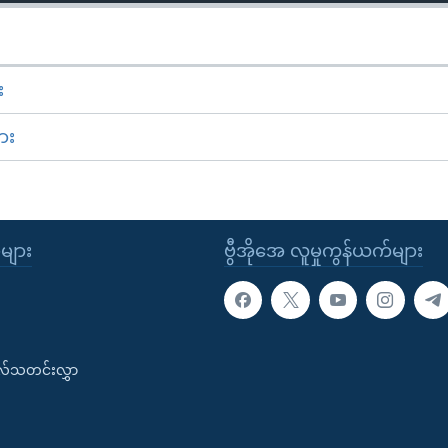
း
ား
ုများ
ဗွီအိုအေ လူမှုကွန်ယက်များ
းလ်သတင်းလွှာ