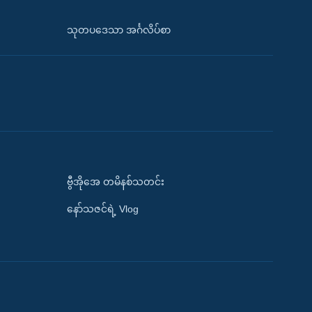
သုတပဒေသာ အင်္ဂလိပ်စာ
ဗွီအိုအေ တမိနစ်သတင်း
နော်သဇင်ရဲ့ Vlog