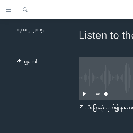
သုံး
ရ
ရှာဖွေ
လွယ်ကူ
မူလစာမျက်နှာ
၀၄ မတ္၊ ၂၀၀၅
ရ
Listen to 
စေ
မြန်မာ
လာ
သည့်
ဒ်
ကမ္ဘာ့သတင်းများ
Link
ဗွီဒီယို
နိုင်ငံတကာ
မျှဝေပါ
များ
သတင်းလွတ်လပ်ခွင့်
အမေရိကန်
ပင်မ
ရပ်ဝန်းတခု လမ်းတခု အလွန်
တရုတ်
အကြောင်းအရာ
အင်္ဂလိပ်စာလေ့လာမယ်
အစ္စရေး-ပါလက်စတိုင်း
သို့
0:00
အပတ်စဉ်ကဏ္ဍများ
အမေရိကန်သုံးအီဒီယံ
ကျော်
သီးခြားခွဲထုတ်၍ နားဆင
ကြည့်
ရေဒီယိုနှင့်ရုပ်သံ အချက်အလက်များ
မကြေးမုံရဲ့ အင်္ဂလိပ်စာ
ရေဒီယို
ရန်
ရေဒီယို/တီဗွီအစီအစဉ်
ရုပ်ရှင်ထဲက အင်္ဂလိပ်စာ
တီဗွီ
ပင်မ