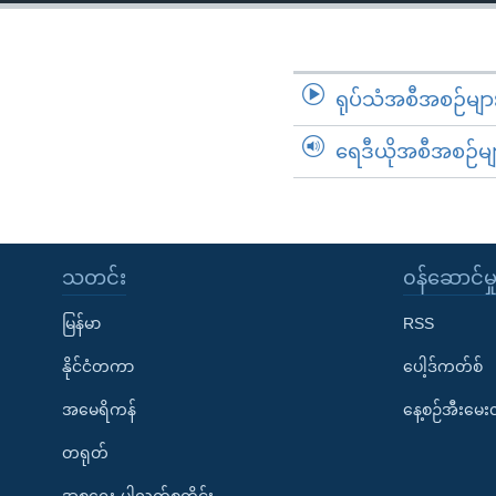
သုတပဒေသာ အင်္ဂလိပ်စာ
အ
ညွန်း
စာမျက်နှာ
သို့
ရုပ်သံအစီအစဉ်မျာ
ကျော်
ရေဒီယိုအစီအစဉ်မျ
ကြည့်
ရန်
ရှာဖွေ
ရန်
နေရာ
သတင်း
၀န်ဆောင်မှ
သို့
မြန်မာ
RSS
ကျော်
ရန်
နိုင်ငံတကာ
ပေါ့ဒ်ကတ်စ်
အမေရိကန်
နေ့စဉ်အီးမေ
တရုတ်