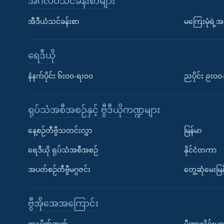
အင်္ဂလိပ်သင်ခန်းစာများ
အီဒီယံသင်ခန်းစာ
မကြေးမုံရဲ့အင
ရေဒီယို
နံနက်ပိုင်း ၆း၀၀-ရး၀၀
ညပိုင်း ၉း၀
ရုပ်သံအစီအစဉ်နှင့် ဗွီဒီယိုကဏ္ဍများ
နေ့စဉ်တီဗွီသတင်းလွှာ
မြန်မာ
ရေဒီယို ရုပ်သံအစီအစဉ်
နိုင်ငံတကာ
အပတ်စဉ်တီဗွီမဂ္ဂဇင်း
တွေ့ဆုံမေးမြန
ဗွီအိုအေအကြောင်း