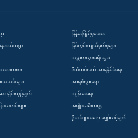
ပညာ
မြန်မာပြည်မှပေးစာ
အနာဂတ်ကမ္ဘာ
မြင်ကွင်းကျယ်မှတ်စုများ
ကမ္ဘာတလွှားခရီးသွား
း အားကစား
ဒီသီတင်းပတ် အာရှနိုင်ငံရေး
ားသတင်းများ
အာရှစီးပွားရေး
်မာ နှိုင်းယှဉ်ချက်
ကျန်းမာရေး
ပြားသတင်းများ
အမျိုးသမီးကဏ္ဍ
ရိုဟင်ဂျာအရေး မျှော်လင့်ချက်