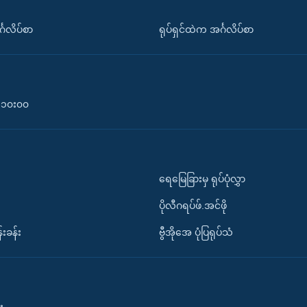
်္ဂလိပ်စာ
ရုပ်ရှင်ထဲက အင်္ဂလိပ်စာ
၀-၁၀း၀၀
ရေမြေခြားမှ ရုပ်ပုံလွှာ
ပိုလီဂရပ်ဖ်.အင်ဖို
်းခန်း
ဗွီအိုအေ ပုံပြရုပ်သံ