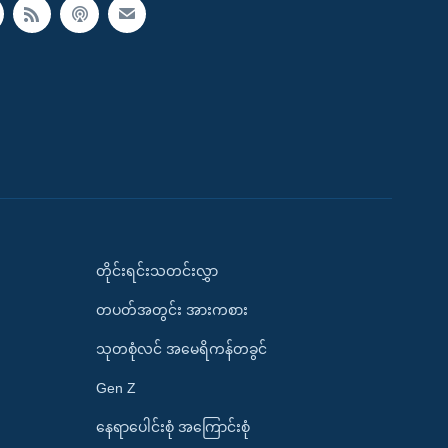
တိုင်းရင်းသတင်းလွှာ
တပတ်အတွင်း အားကစား
သုတစုံလင် အမေရိကန်တခွင်
Gen Z
နေရာပေါင်းစုံ အကြောင်းစုံ