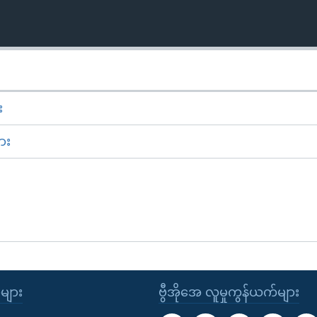
း
ား
ုများ
ဗွီအိုအေ လူမှုကွန်ယက်များ