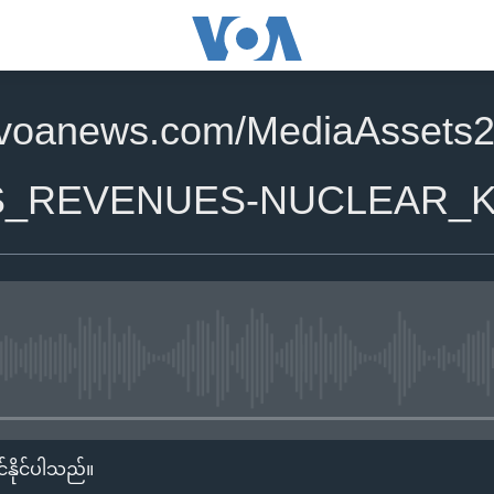
.voanews.com/MediaAssets
S_REVENUES-NUCLEAR_K
No media source currently availa
်နိုင်ပါသည်။