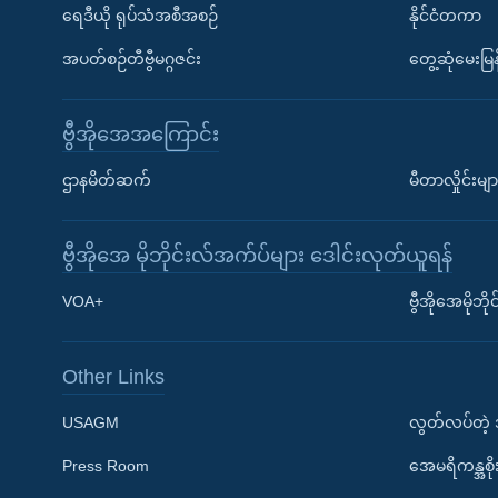
ရေဒီယို ရုပ်သံအစီအစဉ်
နိုင်ငံတကာ
အပတ်စဉ်တီဗွီမဂ္ဂဇင်း
တွေ့ဆုံမေးမြန
ဗွီအိုအေအကြောင်း
ဌာနမိတ်ဆက်
မီတာလှိုင်းမျာ
ဗွီအိုအေ မိုဘိုင်းလ်အက်ပ်များ ဒေါင်းလုတ်ယူရန်
Learning English
VOA+
ဗွီအိုအေမိုဘ
ဗွီအိုအေ လူမှုကွန်ယက်များ
Other Links
USAGM
လွတ်လပ်တဲ့
Press Room
အေမရိကန္အစိ
ဘာသာစကားများ