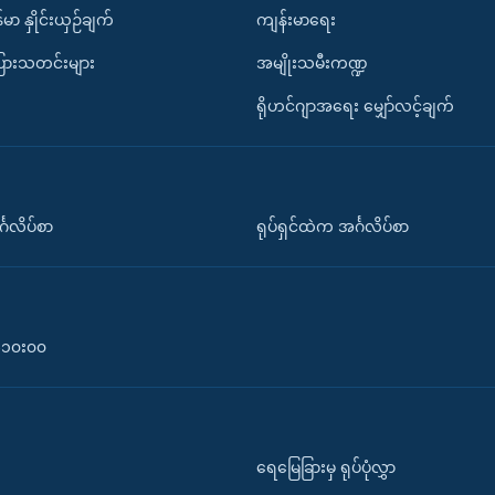
်မာ နှိုင်းယှဉ်ချက်
ကျန်းမာရေး
ပြားသတင်းများ
အမျိုးသမီးကဏ္ဍ
ရိုဟင်ဂျာအရေး မျှော်လင့်ချက်
်္ဂလိပ်စာ
ရုပ်ရှင်ထဲက အင်္ဂလိပ်စာ
၀-၁၀း၀၀
ရေမြေခြားမှ ရုပ်ပုံလွှာ