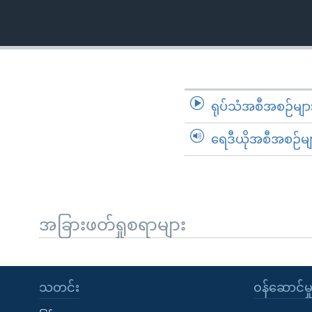
သုတပဒေသာ အင်္ဂလိပ်စာ
အ
ညွန်း
စာမျက်နှာ
သို့
ကျော်
ကြည့်
ရုပ်သံအစီအစဉ်မျာ
ရန်
ရှာဖွေ
ရေဒီယိုအစီအစဉ်မျ
ရန်
နေရာ
သို့
ကျော်
အခြားဖတ်ရှုစရာများ
ရန်
သတင်း
၀န်ဆောင်မှ