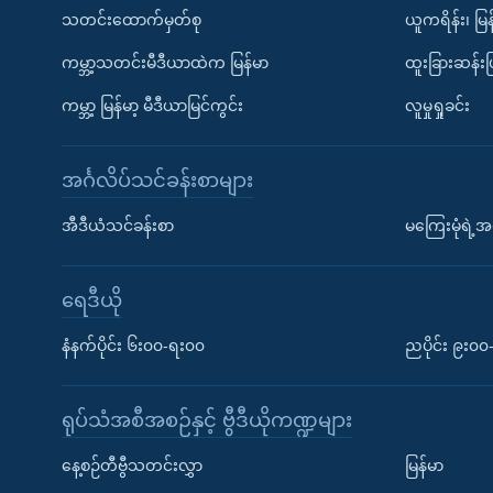
သတင်းထောက်မှတ်စု
ယူကရိန်း၊ မြန
ကမ္ဘာ့သတင်းမီဒီယာထဲက မြန်မာ
ထူးခြားဆန်း
ကမ္ဘာ့ မြန်မာ့ မီဒီယာမြင်ကွင်း
လူမှုရှုခင်း
အင်္ဂလိပ်သင်ခန်းစာများ
အီဒီယံသင်ခန်းစာ
မကြေးမုံရဲ့အင
ရေဒီယို
နံနက်ပိုင်း ၆း၀၀-ရး၀၀
ညပိုင်း ၉း၀
ရုပ်သံအစီအစဉ်နှင့် ဗွီဒီယိုကဏ္ဍများ
နေ့စဉ်တီဗွီသတင်းလွှာ
မြန်မာ