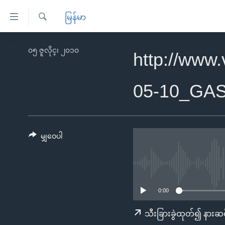
သုံး
မြန်မာ
ရ
ရှာဖွေ
လွယ်ကူ
မူလစာမျက်နှာ
၀၅ ဇူလိုင္၊ ၂၀၁၀
ရ
http://www
စေ
မြန်မာ
လာ
သည့်
ဒ်
ကမ္ဘာ့သတင်းများ
05-10_GA
Link
ဗွီဒီယို
နိုင်ငံတကာ
များ
သတင်းလွတ်လပ်ခွင့်
အမေရိကန်
ပင်မ
ရပ်ဝန်းတခု လမ်းတခု အလွန်
တရုတ်
မျှဝေပါ
အကြောင်းအရာ
အင်္ဂလိပ်စာလေ့လာမယ်
အစ္စရေး-ပါလက်စတိုင်း
သို့
အပတ်စဉ်ကဏ္ဍများ
အမေရိကန်သုံးအီဒီယံ
ကျော်
ကြည့်
ရေဒီယိုနှင့်ရုပ်သံ အချက်အလက်များ
မကြေးမုံရဲ့ အင်္ဂလိပ်စာ
ရေဒီယို
0:00
ရန်
ရေဒီယို/တီဗွီအစီအစဉ်
ရုပ်ရှင်ထဲက အင်္ဂလိပ်စာ
တီဗွီ
သီးခြားခွဲထုတ်၍ နားဆင
ပင်မ