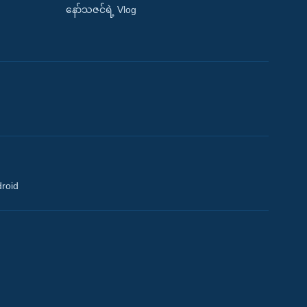
နော်သဇင်ရဲ့ Vlog
droid