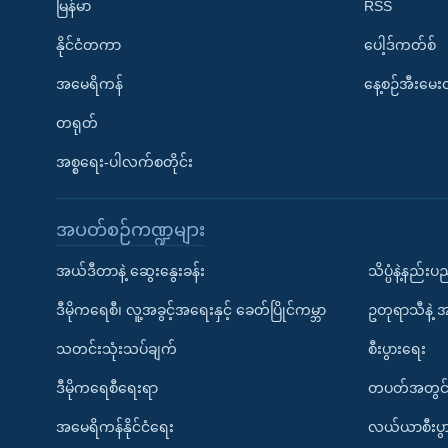
မြန်မာ
RSS
နိုင်ငံတကာ
ပေါ့ဒ်ကတ်စ်
အမေရိကန်
နေ့စဉ်အီးမေ
တရုတ်
အစ္စရေး-ပါလက်စတိုင်း
အပတ်စဉ်ကဏ္ဍများ
အယ်ဒီတာနဲ့ ဆွေးနွေးခန်း
သိပ္ပံနဲ့နည်း
ဒီမိုကရေစီ၊ လူ့အခွင့်အရေးနှင့် ခေတ်ပြိုင်ကမ္ဘာ
ဥတုရာသီနဲ့ 
သတင်းသုံးသပ်ချက်
စီးပွားရေး
ဒီမိုကရေစီရေးရာ
တပတ်အတွင်
အမေရိကန်နိုင်ငံရေး
လယ်ယာစီးပွ