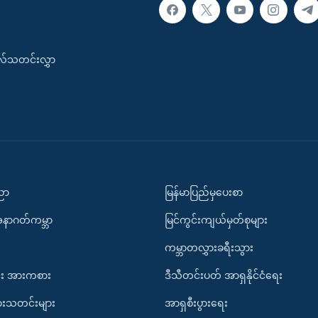
းလ်သတင်းလွှာ
ပညာ
မြန်မာပြည်မှပေးစာ
အနာဂတ်ကမ္ဘာ
မြင်ကွင်းကျယ်မှတ်စုများ
ကမ္ဘာတလွှားခရီးသွား
း အားကစား
ဒီသီတင်းပတ် အာရှနိုင်ငံရေး
ားသတင်းများ
အာရှစီးပွားရေး