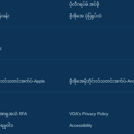
ပိုလီဂရပ်ဖ်.အင်ဖို
်းခန်း
ဗွီအိုအေ ပုံပြရုပ်သံ
း
ိုင်းလ်သတင်းအက်ပ်-Apple
ဗွီအိုအေမိုဘိုင်းလ်သတင်းအက်ပ်-An
 အာရှအသံ RFA
VOA's Privacy Policy
ုးရမူဝါဒ
Accessibility