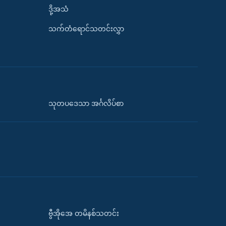
ဒို့အသံ
သက်တံရောင်သတင်းလွှာ
သုတပဒေသာ အင်္ဂလိပ်စာ
ဗွီအိုအေ တမိနစ်သတင်း