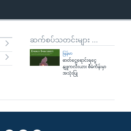
ဆက်စပ်သတင်းများ ...
မြန်မာ
ဓာတ်ငွေ့ရောင်းရငွေ
နျူကလီးယား စီမံကိန်းမှာ
အသုံးပြု