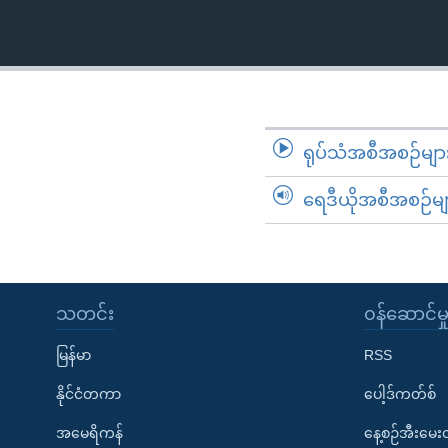
သုတပဒေသာ အင်္ဂလိပ်စာ
အ
ညွန်း
စာမျက်နှာ
သို့
ကျော်
ကြည့်
ရုပ်သံအစီအစဉ်မျာ
ရန်
ရှာဖွေ
ရေဒီယိုအစီအစဉ်မျ
ရန်
နေရာ
သို့
ကျော်
သတင်း
၀န်ဆောင်မှ
ရန်
မြန်မာ
RSS
နိုင်ငံတကာ
ပေါ့ဒ်ကတ်စ်
အမေရိကန်
နေ့စဉ်အီးမေ