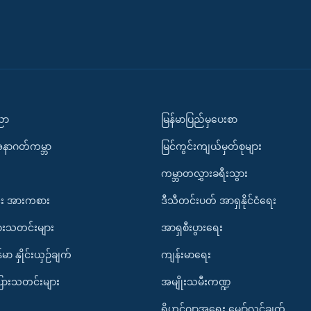
ပညာ
မြန်မာပြည်မှပေးစာ
အနာဂတ်ကမ္ဘာ
မြင်ကွင်းကျယ်မှတ်စုများ
ကမ္ဘာတလွှားခရီးသွား
း အားကစား
ဒီသီတင်းပတ် အာရှနိုင်ငံရေး
ားသတင်းများ
အာရှစီးပွားရေး
်မာ နှိုင်းယှဉ်ချက်
ကျန်းမာရေး
ပြားသတင်းများ
အမျိုးသမီးကဏ္ဍ
ရိုဟင်ဂျာအရေး မျှော်လင့်ချက်