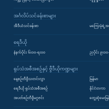
အင်္ဂလိပ်သင်ခန်းစာများ
အီဒီယံသင်ခန်းစာ
မကြေးမုံရဲ့အင
ရေဒီယို
နံနက်ပိုင်း ၆း၀၀-ရး၀၀
ညပိုင်း ၉း၀
ရုပ်သံအစီအစဉ်နှင့် ဗွီဒီယိုကဏ္ဍများ
နေ့စဉ်တီဗွီသတင်းလွှာ
မြန်မာ
ရေဒီယို ရုပ်သံအစီအစဉ်
နိုင်ငံတကာ
အပတ်စဉ်တီဗွီမဂ္ဂဇင်း
တွေ့ဆုံမေးမြန