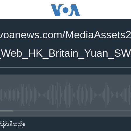
.voanews.com/MediaAssets
_Web_HK_Britain_Yuan_SW
No media source currently availa
်နိုင်ပါသည်။