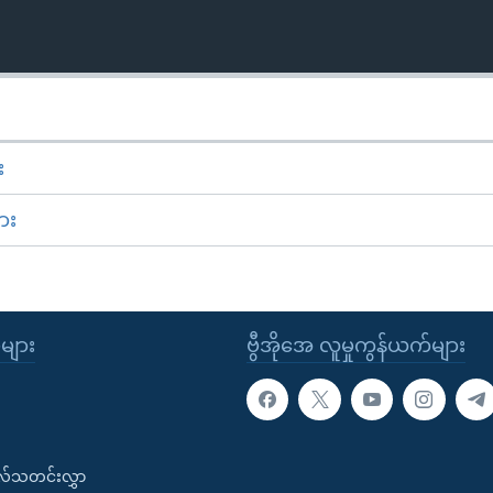
း
ား
ုများ
ဗွီအိုအေ လူမှုကွန်ယက်များ
းလ်သတင်းလွှာ