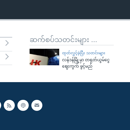
ဆက်စပ်သတင်းများ ...
ထုတ်လွှင့်ခဲ့ပြီး သတင်းများ
လန်ဒန်မြို့မှာ တရုတ်ယွမ်ငွေ
ဈေးကွက် ဖွင့်မည်