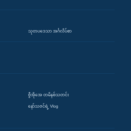
သုတပဒေသာ အင်္ဂလိပ်စာ
ဗွီအိုအေ တမိနစ်သတင်း
နော်သဇင်ရဲ့ Vlog