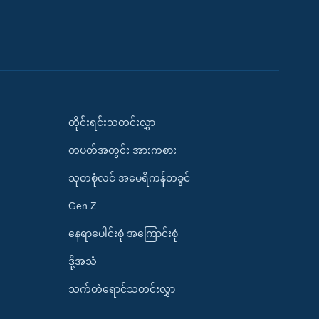
တိုင်းရင်းသတင်းလွှာ
တပတ်အတွင်း အားကစား
သုတစုံလင် အမေရိကန်တခွင်
Gen Z
နေရာပေါင်းစုံ အကြောင်းစုံ
ဒို့အသံ
သက်တံရောင်သတင်းလွှာ