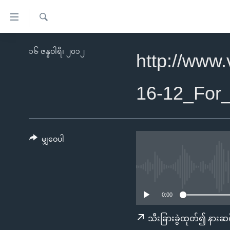
သုံး
ရ
ရှာဖွေ
လွယ်ကူ
မူလစာမျက်နှာ
၁၆ ဇန္နဝါရီ၊ ၂၀၁၂
ရ
http://www
စေ
မြန်မာ
လာ
သည့်
ဒ်
ကမ္ဘာ့သတင်းများ
16-12_For
Link
ဗွီဒီယို
နိုင်ငံတကာ
များ
သတင်းလွတ်လပ်ခွင့်
အမေရိကန်
ပင်မ
ရပ်ဝန်းတခု လမ်းတခု အလွန်
တရုတ်
မျှဝေပါ
အကြောင်းအရာ
အင်္ဂလိပ်စာလေ့လာမယ်
အစ္စရေး-ပါလက်စတိုင်း
သို့
အပတ်စဉ်ကဏ္ဍများ
အမေရိကန်သုံးအီဒီယံ
ကျော်
ကြည့်
ရေဒီယိုနှင့်ရုပ်သံ အချက်အလက်များ
မကြေးမုံရဲ့ အင်္ဂလိပ်စာ
ရေဒီယို
0:00
ရန်
ရေဒီယို/တီဗွီအစီအစဉ်
ရုပ်ရှင်ထဲက အင်္ဂလိပ်စာ
တီဗွီ
သီးခြားခွဲထုတ်၍ နားဆင
ပင်မ