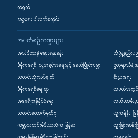
တရုတ်
အစ္စရေး-ပါလက်စတိုင်း
အပတ်စဉ်ကဏ္ဍများ
အယ်ဒီတာနဲ့ ဆွေးနွေးခန်း
သိပ္ပံနဲ့နည်း
ဒီမိုကရေစီ၊ လူ့အခွင့်အရေးနှင့် ခေတ်ပြိုင်ကမ္ဘာ
ဥတုရာသီနဲ့ 
သတင်းသုံးသပ်ချက်
စီးပွားရေး
ဒီမိုကရေစီရေးရာ
တပတ်အတွင်
အမေရိကန်နိုင်ငံရေး
လယ်ယာစီးပွ
သတင်းထောက်မှတ်စု
ယူကရိန်း၊ မြန
ကမ္ဘာ့သတင်းမီဒီယာထဲက မြန်မာ
ထူးခြားဆန်း
ကမ္ဘာ့ မြန်မာ့ မီဒီယာမြင်ကွင်း
လူမှုရှုခင်း