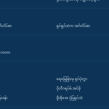
်္ဂလိပ်စာ
ရုပ်ရှင်ထဲက အင်္ဂလိပ်စာ
၀-၁၀း၀၀
ရေမြေခြားမှ ရုပ်ပုံလွှာ
ပိုလီဂရပ်ဖ်.အင်ဖို
်းခန်း
ဗွီအိုအေ ပုံပြရုပ်သံ