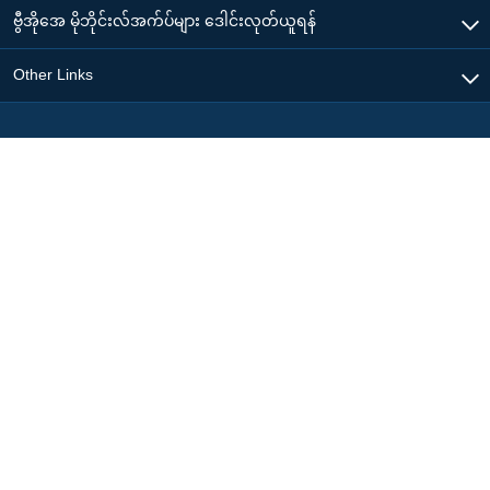
ဗွီအိုအေ မိုဘိုင်းလ်အက်ပ်များ ဒေါင်းလုတ်ယူရန်
Other Links