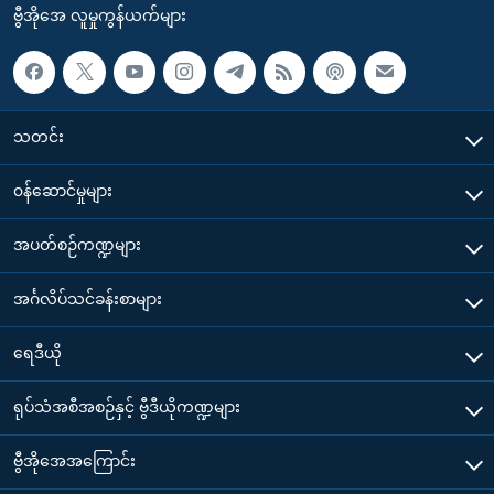
ဗွီအိုအေ လူမှုကွန်ယက်များ
သတင်း
၀န်ဆောင်မှုများ
အပတ်စဉ်ကဏ္ဍများ
အင်္ဂလိပ်သင်ခန်းစာများ
ရေဒီယို
ရုပ်သံအစီအစဉ်နှင့် ဗွီဒီယိုကဏ္ဍများ
ဗွီအိုအေအကြောင်း