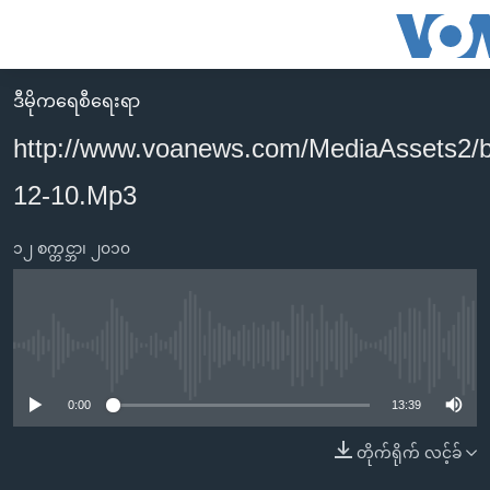
သုံး
ရ
လွယ်ကူ
ဒီမိုကရေစီရေးရာ
မူလစာမျက်နှာ
စေ
http://www.voanews.com/MediaAssets2/
မြန်မာ
သည့်
12-10.Mp3
ကမ္ဘာ့သတင်းများ
Link
ဗွီဒီယို
နိုင်ငံတကာ
များ
၁၂ စက္တင္ဘာ၊ ၂၀၁၀
သတင်းလွတ်လပ်ခွင့်
အမေရိကန်
ပင်မ
ရပ်ဝန်းတခု လမ်းတခု အလွန်
တရုတ်
အကြောင်းအရာ
သို့
အင်္ဂလိပ်စာလေ့လာမယ်
အစ္စရေး-ပါလက်စတိုင်း
No media source currently available
ကျော်
အပတ်စဉ်ကဏ္ဍများ
အမေရိကန်သုံးအီဒီယံ
ကြည့်
0:00
13:39
ရေဒီယိုနှင့်ရုပ်သံ အချက်အလက်များ
မကြေးမုံရဲ့ အင်္ဂလိပ်စာ
ရေဒီယို
ရန်
တိုက်ရိုက် လင့်ခ်
ပင်မ
ရေဒီယို/တီဗွီအစီအစဉ်
ရုပ်ရှင်ထဲက အင်္ဂလိပ်စာ
တီဗွီ