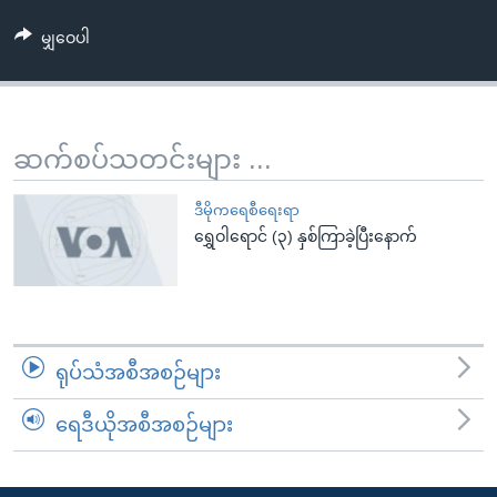
အ
သုတပဒေသာ အင်္ဂလိပ်စာ
ညွန်း
Learning English
မျှဝေပါ
စာမျက်နှာ
သို့
ဗွီအိုအေ လူမှုကွန်ယက်များ
ကျော်
ဆက်စပ်သတင်းများ ...
ကြည့်
ရန်
ဘာသာစကားများ
ဒီမိုကရေစီရေးရာ
ရှာဖွေ
ရွှေဝါရောင် (၃) နှစ်ကြာခဲ့ပြီးနောက်
ရန်
နေရာ
သို့
ကျော်
ရန်
ရုပ်သံအစီအစဉ်များ
ရေဒီယိုအစီအစဉ်များ