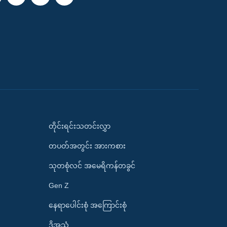
တိုင်းရင်းသတင်းလွှာ
တပတ်အတွင်း အားကစား
သုတစုံလင် အမေရိကန်တခွင်
Gen Z
နေရာပေါင်းစုံ အကြောင်းစုံ
ဒို့အသံ