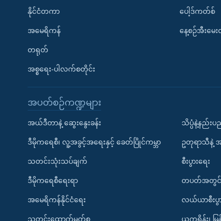
နိုင်ငံတကာ
ပေါ့ဒ်ကတ်စ်
အမေရိကန်
နေ့စဉ်အီးမေ
တရုတ်
အစ္စရေး-ပါလက်စတိုင်း
အပတ်စဉ်ကဏ္ဍများ
အယ်ဒီတာနဲ့ ဆွေးနွေးခန်း
သိပ္ပံနဲ့နည်း
ဒီမိုကရေစီ၊ လူ့အခွင့်အရေးနှင့် ခေတ်ပြိုင်ကမ္ဘာ
ဥတုရာသီနဲ့ 
သတင်းသုံးသပ်ချက်
စီးပွားရေး
ဒီမိုကရေစီရေးရာ
တပတ်အတွင်
အမေရိကန်နိုင်ငံရေး
လယ်ယာစီးပွ
သတင်းထောက်မှတ်စု
ယူကရိန်း၊ မြန