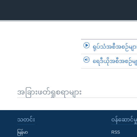
သုတပဒေသာ အင်္ဂလိပ်စာ
အ
ညွန်း
စာမျက်နှာ
သို့
ကျော်
ကြည့်
ရုပ်သံအစီအစဉ်မျာ
ရန်
ရှာဖွေ
ရေဒီယိုအစီအစဉ်မျ
ရန်
နေရာ
သို့
အခြားဖတ်ရှုစရာများ
ကျော်
ရန်
သတင်း
၀န်ဆောင်မှ
မြန်မာ
RSS