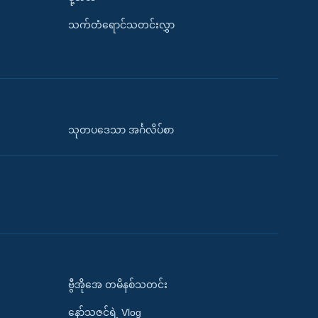
သက်တံရောင်သတင်းလွှာ
သုတပဒေသာ အင်္ဂလိပ်စာ
ဗွီအိုအေ တမိနစ်သတင်း
နော်သဇင်ရဲ့ Vlog