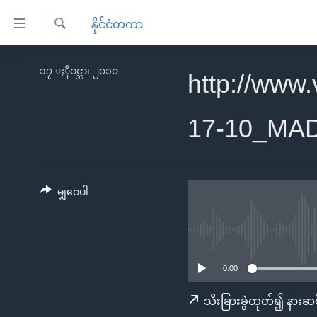
သုံး
နိုင်ငံတကာ
ရ
ရှာဖွေ
လွယ်ကူ
မူလစာမျက်နှာ
၁၇ ႏိုဝင္ဘာ၊ ၂၀၁၀
ရ
http://www
စေ
မြန်မာ
လာ
သည့်
ဒ်
ကမ္ဘာ့သတင်းများ
17-10_MA
Link
ဗွီဒီယို
နိုင်ငံတကာ
များ
သတင်းလွတ်လပ်ခွင့်
အမေရိကန်
ပင်မ
ရပ်ဝန်းတခု လမ်းတခု အလွန်
တရုတ်
မျှဝေပါ
အကြောင်းအရာ
အင်္ဂလိပ်စာလေ့လာမယ်
အစ္စရေး-ပါလက်စတိုင်း
သို့
အပတ်စဉ်ကဏ္ဍများ
အမေရိကန်သုံးအီဒီယံ
ကျော်
ကြည့်
ရေဒီယိုနှင့်ရုပ်သံ အချက်အလက်များ
မကြေးမုံရဲ့ အင်္ဂလိပ်စာ
ရေဒီယို
0:00
ရန်
ရေဒီယို/တီဗွီအစီအစဉ်
ရုပ်ရှင်ထဲက အင်္ဂလိပ်စာ
တီဗွီ
သီးခြားခွဲထုတ်၍ နားဆင
ပင်မ