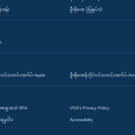
်းခန်း
ဗွီအိုအေ ပုံပြရုပ်သံ
း
ိုင်းလ်သတင်းအက်ပ်-Apple
ဗွီအိုအေမိုဘိုင်းလ်သတင်းအက်ပ်-An
 အာရှအသံ RFA
VOA's Privacy Policy
ုးရမူဝါဒ
Accessibility