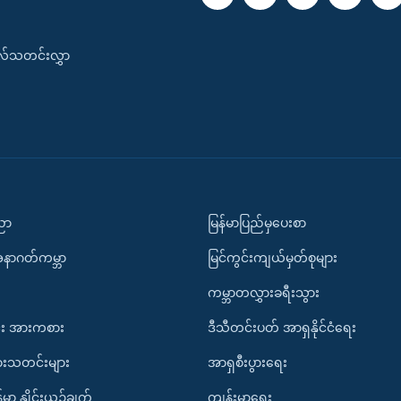
းလ်သတင်းလွှာ
ပညာ
မြန်မာပြည်မှပေးစာ
အနာဂတ်ကမ္ဘာ
မြင်ကွင်းကျယ်မှတ်စုများ
ကမ္ဘာတလွှားခရီးသွား
း အားကစား
ဒီသီတင်းပတ် အာရှနိုင်ငံရေး
ားသတင်းများ
အာရှစီးပွားရေး
်မာ နှိုင်းယှဉ်ချက်
ကျန်းမာရေး