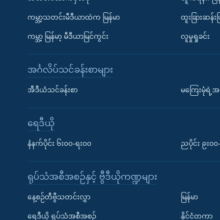
ကမ္ဘာ့သတင်းမီဒီယာထဲက မြန်မာ
ထူးခြားဆန်း
ကမ္ဘာ့ မြန်မာ့ မီဒီယာမြင်ကွင်း
လူမှုရှုခင်း
အင်္ဂလိပ်သင်ခန်းစာများ
အီဒီယံသင်ခန်းစာ
မကြေးမုံရဲ့အင
ရေဒီယို
နံနက်ပိုင်း ၆း၀၀-ရး၀၀
ညပိုင်း ၉း၀
ရုပ်သံအစီအစဉ်နှင့် ဗွီဒီယိုကဏ္ဍများ
နေ့စဉ်တီဗွီသတင်းလွှာ
မြန်မာ
ရေဒီယို ရုပ်သံအစီအစဉ်
နိုင်ငံတကာ