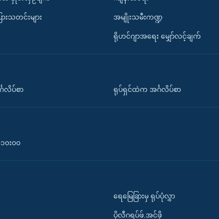
ပြားသတင်းများ
အမျိုးသမီးကဏ္ဍ
ရိုဟင်ဂျာအရေး မျှော်လင့်ချက်
်္ဂလိပ်စာ
ရုပ်ရှင်ထဲက အင်္ဂလိပ်စာ
၀-၁၀း၀၀
ရေမြေခြားမှ ရုပ်ပုံလွှာ
ပိုလီဂရပ်ဖ်.အင်ဖို