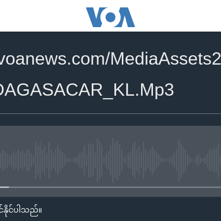
.voanews.com/MediaAssets2
DAGASACAR_KL.Mp3
No media source currently availa
်နိုင်ပါသည်။