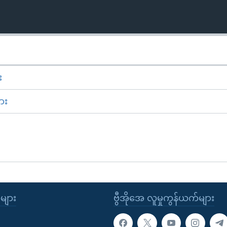
း
ား
ုများ
ဗွီအိုအေ လူမှုကွန်ယက်များ