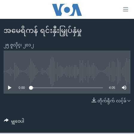
သုံး
ရ
လွယ်ကူ
အမေရိကန် ရင်းနှီးမြှုပ်နှံမှု
မူလစာမျက်နှာ
စေ
မြန်မာ
၂၅ ဇူလိုင္၊ ၂၀၁၂
သည့်
ကမ္ဘာ့သတင်းများ
Link
ဗွီဒီယို
နိုင်ငံတကာ
များ
သတင်းလွတ်လပ်ခွင့်
အမေရိကန်
No media source currently available
ပင်မ
ရပ်ဝန်းတခု လမ်းတခု အလွန်
တရုတ်
အကြောင်းအရာ
0:00
4:05
သို့
အင်္ဂလိပ်စာလေ့လာမယ်
အစ္စရေး-ပါလက်စတိုင်း
တိုက်ရိုက် လင့်ခ်
ကျော်
အပတ်စဉ်ကဏ္ဍများ
အမေရိကန်သုံးအီဒီယံ
ကြည့်
ရေဒီယိုနှင့်ရုပ်သံ အချက်အလက်များ
မကြေးမုံရဲ့ အင်္ဂလိပ်စာ
ရေဒီယို
ရန်
မျှဝေပါ
ပင်မ
ရေဒီယို/တီဗွီအစီအစဉ်
ရုပ်ရှင်ထဲက အင်္ဂလိပ်စာ
တီဗွီ