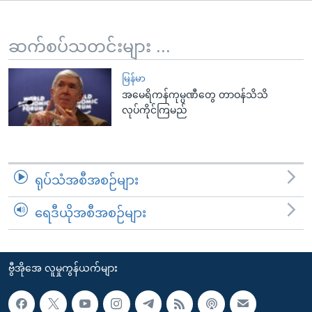
အ
သုတပဒေသာ အင်္ဂလိပ်စာ
ညွန်း
Learning English
စာမျက်နှာ
ဆက်စပ်သတင်းများ ...
သို့
ဗွီအိုအေ လူမှုကွန်ယက်များ
ကျော်
မြန်မာ
အမေရိကန်ကုမ္ပဏီတွေ တာဝန်သိသိ
ကြည့်
လုပ်ကိုင်ကြမည်
ရန်
ဘာသာစကားများ
ရှာဖွေ
ရန်
နေရာ
ရုပ်သံအစီအစဉ်များ
သို့
ကျော်
ရေဒီယိုအစီအစဉ်များ
ရန်
ဗွီအိုအေ လူမှုကွန်ယက်များ