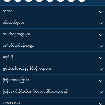
သတင်း
၀န်ဆောင်မှုများ
အပတ်စဉ်ကဏ္ဍများ
အင်္ဂလိပ်သင်ခန်းစာများ
ရေဒီယို
ရုပ်သံအစီအစဉ်နှင့် ဗွီဒီယိုကဏ္ဍများ
ဗွီအိုအေအကြောင်း
ဗွီအိုအေ မိုဘိုင်းလ်အက်ပ်များ ဒေါင်းလုတ်ယူရန်
Other Links