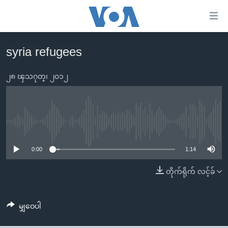
သုံး
ရ
လွယ်ကူ
syria refugees
မူလစာမျက်နှာ
စေ
မြန်မာ
၂၈ ၾသဂုတ္၊ ၂၀၁၂
သည့်
ကမ္ဘာ့သတင်းများ
Link
ဗွီဒီယို
နိုင်ငံတကာ
များ
သတင်းလွတ်လပ်ခွင့်
အမေရိကန်
No media source currently available
ပင်မ
ရပ်ဝန်းတခု လမ်းတခု အလွန်
တရုတ်
အကြောင်းအရာ
0:00
1:14
သို့
အင်္ဂလိပ်စာလေ့လာမယ်
အစ္စရေး-ပါလက်စတိုင်း
တိုက်ရိုက် လင့်ခ်
ကျော်
အပတ်စဉ်ကဏ္ဍများ
အမေရိကန်သုံးအီဒီယံ
ကြည့်
ရေဒီယိုနှင့်ရုပ်သံ အချက်အလက်များ
မကြေးမုံရဲ့ အင်္ဂလိပ်စာ
ရေဒီယို
ရန်
မျှဝေပါ
ပင်မ
ရေဒီယို/တီဗွီအစီအစဉ်
ရုပ်ရှင်ထဲက အင်္ဂလိပ်စာ
တီဗွီ