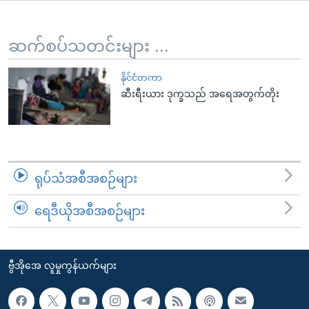
အ
သုတပဒေသာ အင်္ဂလိပ်စာ
ညွန်း
Learning English
စာမျက်နှာ
ဆက်စပ်သတင်းများ ...
သို့
ဗွီအိုအေ လူမှုကွန်ယက်များ
ကျော်
နိုင်ငံတကာ
ဆီးရီးယား ဒုက္ခသည် အရေအတွက်တိုး
ကြည့်
ရန်
ဘာသာစကားများ
ရှာဖွေ
ရန်
နေရာ
ရုပ်သံအစီအစဉ်များ
သို့
ကျော်
ရေဒီယိုအစီအစဉ်များ
ရန်
ဗွီအိုအေ လူမှုကွန်ယက်များ