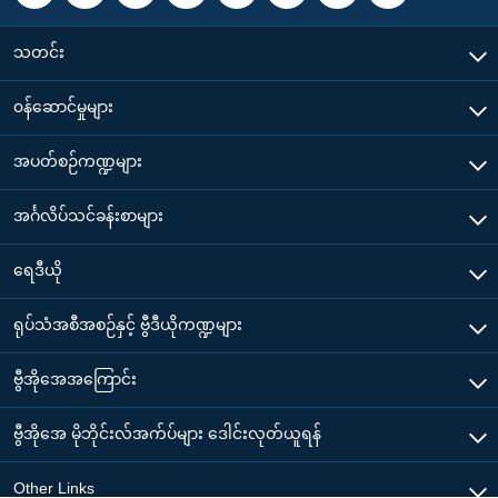
သတင်း
၀န်ဆောင်မှုများ
အပတ်စဉ်ကဏ္ဍများ
အင်္ဂလိပ်သင်ခန်းစာများ
ရေဒီယို
ရုပ်သံအစီအစဉ်နှင့် ဗွီဒီယိုကဏ္ဍများ
ဗွီအိုအေအကြောင်း
ဗွီအိုအေ မိုဘိုင်းလ်အက်ပ်များ ဒေါင်းလုတ်ယူရန်
Other Links