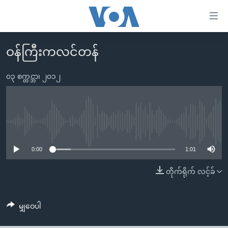
သုံး
ရ
လွယ်ကူ
ဝန်ကြီးကလင်တန်
မူလစာမျက်နှာ
စေ
မြန်မာ
၀၃ စက္တင္ဘာ၊ ၂၀၁၂
သည့်
ကမ္ဘာ့သတင်းများ
Link
ဗွီဒီယို
နိုင်ငံတကာ
များ
သတင်းလွတ်လပ်ခွင့်
အမေရိကန်
No media source currently available
ပင်မ
ရပ်ဝန်းတခု လမ်းတခု အလွန်
တရုတ်
အကြောင်းအရာ
0:00
1:01
သို့
အင်္ဂလိပ်စာလေ့လာမယ်
အစ္စရေး-ပါလက်စတိုင်း
တိုက်ရိုက် လင့်ခ်
ကျော်
အပတ်စဉ်ကဏ္ဍများ
အမေရိကန်သုံးအီဒီယံ
ကြည့်
ရေဒီယိုနှင့်ရုပ်သံ အချက်အလက်များ
မကြေးမုံရဲ့ အင်္ဂလိပ်စာ
ရေဒီယို
ရန်
မျှဝေပါ
ပင်မ
ရေဒီယို/တီဗွီအစီအစဉ်
ရုပ်ရှင်ထဲက အင်္ဂလိပ်စာ
တီဗွီ