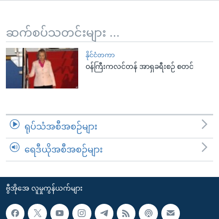
အ
သုတပဒေသာ အင်္ဂလိပ်စာ
ညွန်း
Learning English
စာမျက်နှာ
ဆက်စပ်သတင်းများ ...
သို့
ဗွီအိုအေ လူမှုကွန်ယက်များ
ကျော်
နိုင်ငံတကာ
ဝန်ကြီးကလင်တန် အာရှခရီးစဉ် စတင်
ကြည့်
ရန်
ဘာသာစကားများ
ရှာဖွေ
ရန်
နေရာ
ရုပ်သံအစီအစဉ်များ
သို့
ကျော်
ရေဒီယိုအစီအစဉ်များ
ရန်
ဗွီအိုအေ လူမှုကွန်ယက်များ