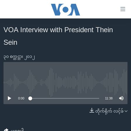
သုံး
ရ
လွယ်ကူ
VOA Interview with President Thein
မူလစာမျက်နှာ
စေ
Sein
မြန်မာ
သည့်
ကမ္ဘာ့သတင်းများ
Link
၃၀ စက္တင္ဘာ၊ ၂၀၁၂
ဗွီဒီယို
နိုင်ငံတကာ
များ
သတင်းလွတ်လပ်ခွင့်
အမေရိကန်
ပင်မ
ရပ်ဝန်းတခု လမ်းတခု အလွန်
တရုတ်
အကြောင်းအရာ
No media source currently available
သို့
အင်္ဂလိပ်စာလေ့လာမယ်
အစ္စရေး-ပါလက်စတိုင်း
0:00
11:38
ကျော်
အပတ်စဉ်ကဏ္ဍများ
အမေရိကန်သုံးအီဒီယံ
ကြည့်
တိုက်ရိုက် လင့်ခ်
ရေဒီယိုနှင့်ရုပ်သံ အချက်အလက်များ
မကြေးမုံရဲ့ အင်္ဂလိပ်စာ
ရေဒီယို
ရန်
ပင်မ
ရေဒီယို/တီဗွီအစီအစဉ်
ရုပ်ရှင်ထဲက အင်္ဂလိပ်စာ
တီဗွီ