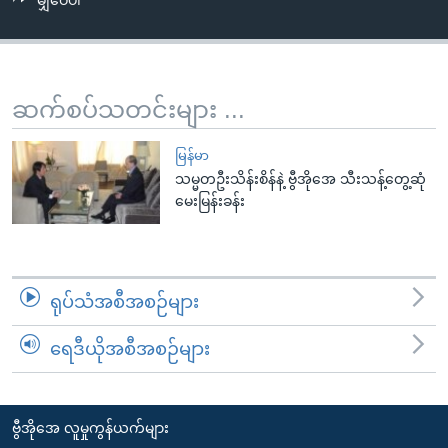
မျှဝေပါ
အ
သုတပဒေသာ အင်္ဂလိပ်စာ
ညွန်း
Learning English
စာမျက်နှာ
သို့
ဗွီအိုအေ လူမှုကွန်ယက်များ
ဆက်စပ်သတင်းများ ...
ကျော်
ကြည့်
မြန်မာ
ရန်
သမ္မတဦးသိန်းစိန်နဲ့ ဗွီအိုအေ သီးသန့်တွေ့ဆုံ
ဘာသာစကားများ
ရှာဖွေ
မေးမြန်းခန်း
ရန်
နေရာ
သို့
ရုပ်သံအစီအစဉ်များ
ကျော်
ရန်
ရေဒီယိုအစီအစဉ်များ
ဗွီအိုအေ လူမှုကွန်ယက်များ