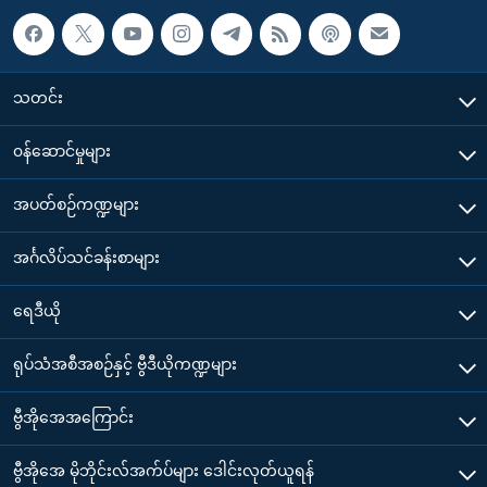
သတင်း
၀န်ဆောင်မှုများ
အပတ်စဉ်ကဏ္ဍများ
အင်္ဂလိပ်သင်ခန်းစာများ
ရေဒီယို
ရုပ်သံအစီအစဉ်နှင့် ဗွီဒီယိုကဏ္ဍများ
ဗွီအိုအေအကြောင်း
ဗွီအိုအေ မိုဘိုင်းလ်အက်ပ်များ ဒေါင်းလုတ်ယူရန်