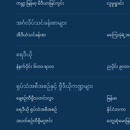
ကမ္ဘာ့ မြန်မာ့ မီဒီယာမြင်ကွင်း
လူမှုရှုခင်း
အင်္ဂလိပ်သင်ခန်းစာများ
အီဒီယံသင်ခန်းစာ
မကြေးမုံရဲ့အင
ရေဒီယို
နံနက်ပိုင်း ၆း၀၀-ရး၀၀
ညပိုင်း ၉း၀
ရုပ်သံအစီအစဉ်နှင့် ဗွီဒီယိုကဏ္ဍများ
နေ့စဉ်တီဗွီသတင်းလွှာ
မြန်မာ
ရေဒီယို ရုပ်သံအစီအစဉ်
နိုင်ငံတကာ
အပတ်စဉ်တီဗွီမဂ္ဂဇင်း
တွေ့ဆုံမေးမြန