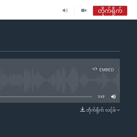
တိုက်ရိုက်
ဗွီအိုအေ မြန်မာနံနက်ခင်း
တိုက်ရိုက်ထုတ်လွှင့်မှု
အစီအစဉ်များ
EMBED
ဗွီအိုအေ မြန်မာနံနက်ခင်း
ble
ရေဒီယိုတိုက်ရိုက်နားဆင်ရန်
3:43
တိုက်ရိုက် လင့်ခ်
EMBED