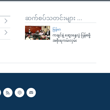
ဆက်စပ်သတင်းများ ...
မြန်မာ
ကချင်နဲ့ ဆွေးနွေးပွဲ ပြန်စဖို့
အစိုးရကမ်းလှမ်း