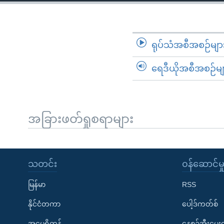
သုတပဒေသာ အင်္ဂလိပ်စာ
အ
ညွန်း
စာမျက်နှာ
သို့
ရုပ်သံအစီအစဉ်မျာ
ကျော်
ရေဒီယိုအစီအစဉ်မျ
ကြည့်
ရန်
ရှာဖွေ
ရန်
အခြားဖတ်ရှုစရာများ
နေရာ
သို့
ကျော်
သတင်း
၀န်ဆောင်မှ
ရန်
မြန်မာ
RSS
နိုင်ငံတကာ
ပေါ့ဒ်ကတ်စ်
အမေရိကန်
နေ့စဉ်အီးမေ