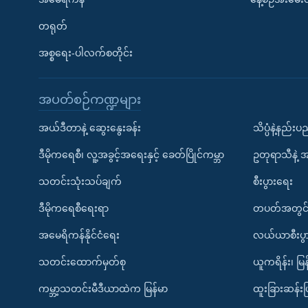
တရုတ်
အစ္စရေး-ပါလက်စတိုင်း
အပတ်စဉ်ကဏ္ဍများ
အယ်ဒီတာနဲ့ ဆွေးနွေးခန်း
သိပ္ပံနဲ့နည်း
ဒီမိုကရေစီ၊ လူ့အခွင့်အရေးနှင့် ခေတ်ပြိုင်ကမ္ဘာ
ဥတုရာသီနဲ့ 
သတင်းသုံးသပ်ချက်
စီးပွားရေး
ဒီမိုကရေစီရေးရာ
တပတ်အတွင်
အမေရိကန်နိုင်ငံရေး
လယ်ယာစီးပွ
သတင်းထောက်မှတ်စု
ယူကရိန်း၊ မြန
ကမ္ဘာ့သတင်းမီဒီယာထဲက မြန်မာ
ထူးခြားဆန်း