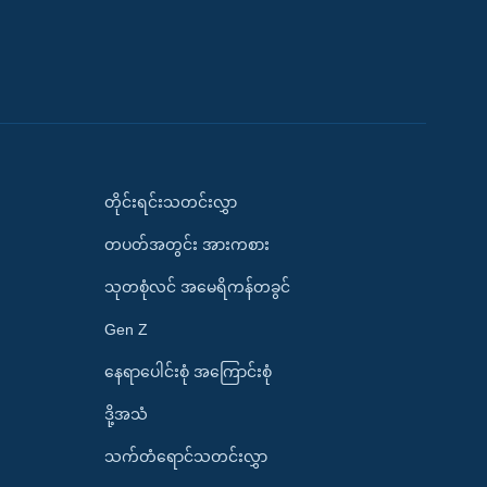
တိုင်းရင်းသတင်းလွှာ
တပတ်အတွင်း အားကစား
သုတစုံလင် အမေရိကန်တခွင်
Gen Z
နေရာပေါင်းစုံ အကြောင်းစုံ
ဒို့အသံ
သက်တံရောင်သတင်းလွှာ