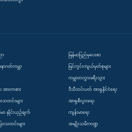
ပညာ
မြန်မာပြည်မှပေးစာ
အနာဂတ်ကမ္ဘာ
မြင်ကွင်းကျယ်မှတ်စုများ
ကမ္ဘာတလွှားခရီးသွား
း အားကစား
ဒီသီတင်းပတ် အာရှနိုင်ငံရေး
ားသတင်းများ
အာရှစီးပွားရေး
်မာ နှိုင်းယှဉ်ချက်
ကျန်းမာရေး
ပြားသတင်းများ
အမျိုးသမီးကဏ္ဍ