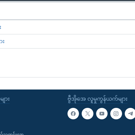
း
ား
ုများ
ဗွီအိုအေ လူမှုကွန်ယက်များ
းလ်သတင်းလွှာ