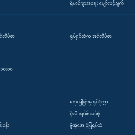
ရိုဟင်ဂျာအရေး မျှော်လင့်ချက်
်္ဂလိပ်စာ
ရုပ်ရှင်ထဲက အင်္ဂလိပ်စာ
၀-၁၀း၀၀
ရေမြေခြားမှ ရုပ်ပုံလွှာ
ပိုလီဂရပ်ဖ်.အင်ဖို
်းခန်း
ဗွီအိုအေ ပုံပြရုပ်သံ