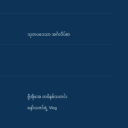
သုတပဒေသာ အင်္ဂလိပ်စာ
ဗွီအိုအေ တမိနစ်သတင်း
နော်သဇင်ရဲ့ Vlog