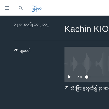
သုံး
မြန်မာ
ရ
ရှာဖွေ
လွယ်ကူ
မူလစာမျက်နှာ
၁၂ ေအာက္တိုဘာ၊ ၂၀၁၂
ရ
Kachin KI
စေ
မြန်မာ
လာ
သည့်
ဒ်
ကမ္ဘာ့သတင်းများ
Link
ဗွီဒီယို
နိုင်ငံတကာ
မျှဝေပါ
များ
သတင်းလွတ်လပ်ခွင့်
အမေရိကန်
ပင်မ
ရပ်ဝန်းတခု လမ်းတခု အလွန်
တရုတ်
အကြောင်းအရာ
အင်္ဂလိပ်စာလေ့လာမယ်
အစ္စရေး-ပါလက်စတိုင်း
သို့
0:00
အပတ်စဉ်ကဏ္ဍများ
အမေရိကန်သုံးအီဒီယံ
ကျော်
သီးခြားခွဲထုတ်၍ နားဆင
ကြည့်
ရေဒီယိုနှင့်ရုပ်သံ အချက်အလက်များ
မကြေးမုံရဲ့ အင်္ဂလိပ်စာ
ရေဒီယို
ရန်
ရေဒီယို/တီဗွီအစီအစဉ်
ရုပ်ရှင်ထဲက အင်္ဂလိပ်စာ
တီဗွီ
ပင်မ