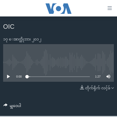
သုံး
ရ
လွယ်ကူ
OIC
မူလစာမျက်နှာ
စေ
မြန်မာ
၁၇ ေအာက္တိုဘာ၊ ၂၀၁၂
သည့်
ကမ္ဘာ့သတင်းများ
Link
ဗွီဒီယို
နိုင်ငံတကာ
များ
သတင်းလွတ်လပ်ခွင့်
အမေရိကန်
No media source currently available
ပင်မ
ရပ်ဝန်းတခု လမ်းတခု အလွန်
တရုတ်
အကြောင်းအရာ
0:00
1:27
သို့
အင်္ဂလိပ်စာလေ့လာမယ်
အစ္စရေး-ပါလက်စတိုင်း
တိုက်ရိုက် လင့်ခ်
ကျော်
အပတ်စဉ်ကဏ္ဍများ
အမေရိကန်သုံးအီဒီယံ
ကြည့်
ရေဒီယိုနှင့်ရုပ်သံ အချက်အလက်များ
မကြေးမုံရဲ့ အင်္ဂလိပ်စာ
ရေဒီယို
ရန်
မျှဝေပါ
ပင်မ
ရေဒီယို/တီဗွီအစီအစဉ်
ရုပ်ရှင်ထဲက အင်္ဂလိပ်စာ
တီဗွီ