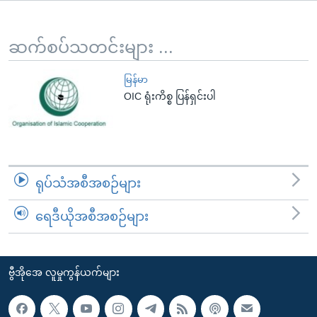
အ
သုတပဒေသာ အင်္ဂလိပ်စာ
ညွန်း
Learning English
စာမျက်နှာ
ဆက်စပ်သတင်းများ ...
သို့
ဗွီအိုအေ လူမှုကွန်ယက်များ
ကျော်
မြန်မာ
OIC ရုံးကိစ္စ ပြန်ရှင်းပါ
ကြည့်
ရန်
ဘာသာစကားများ
ရှာဖွေ
ရန်
နေရာ
ရုပ်သံအစီအစဉ်များ
သို့
ကျော်
ရေဒီယိုအစီအစဉ်များ
ရန်
ဗွီအိုအေ လူမှုကွန်ယက်များ