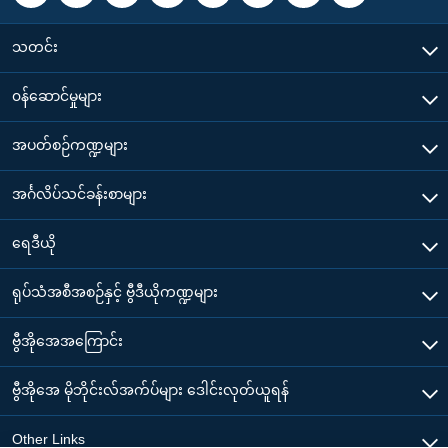
သတင်း
၀န်ဆောင်မှုများ
အပတ်စဉ်ကဏ္ဍများ
အင်္ဂလိပ်သင်ခန်းစာများ
ရေဒီယို
ရုပ်သံအစီအစဉ်နှင့် ဗွီဒီယိုကဏ္ဍများ
ဗွီအိုအေအကြောင်း
ဗွီအိုအေ မိုဘိုင်းလ်အက်ပ်များ ဒေါင်းလုတ်ယူရန်
Other Links