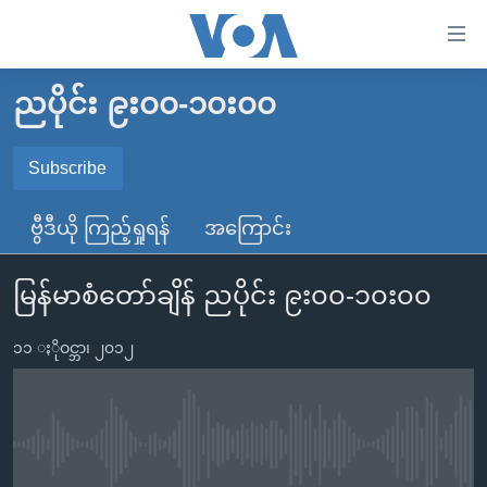
သုံး
ရ
လွယ်ကူ
ညပိုင်း ၉း၀၀-၁၀း၀၀
မူလစာမျက်နှာ
စေ
မြန်မာ
Subscribe
သည့်
SUBSCRIBE
ကမ္ဘာ့သတင်းများ
Link
ဗွီဒီယို ကြည့်ရှုရန်
အကြောင်း
ဗွီဒီယို
နိုင်ငံတကာ
များ
Spotify
သတင်းလွတ်လပ်ခွင့်
အမေရိကန်
ပင်မ
မြန်မာစံတော်ချိန် ညပိုင်း ၉း၀၀-၁၀း၀၀
ရပ်ဝန်းတခု လမ်းတခု အလွန်
တရုတ်
အကြောင်းအရာ
ရယူရန်
သို့
၁၁ ႏိုဝင္ဘာ၊ ၂၀၁၂
အင်္ဂလိပ်စာလေ့လာမယ်
အစ္စရေး-ပါလက်စတိုင်း
ကျော်
အပတ်စဉ်ကဏ္ဍများ
အမေရိကန်သုံးအီဒီယံ
ကြည့်
ရေဒီယိုနှင့်ရုပ်သံ အချက်အလက်များ
မကြေးမုံရဲ့ အင်္ဂလိပ်စာ
ရေဒီယို
ရန်
No media source currently available
ပင်မ
ရေဒီယို/တီဗွီအစီအစဉ်
ရုပ်ရှင်ထဲက အင်္ဂလိပ်စာ
တီဗွီ