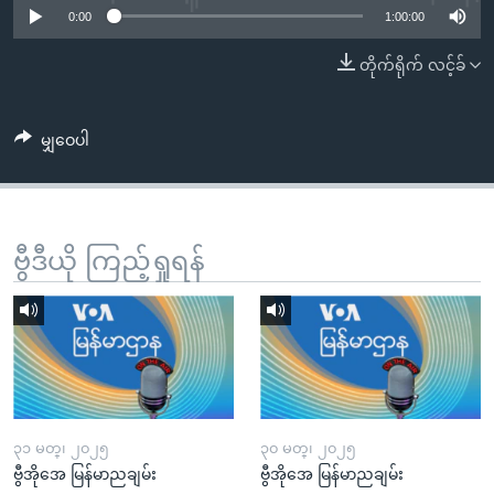
အ
0:00
1:00:00
သုတပဒေသာ အင်္ဂလိပ်စာ
ညွန်း
Learning English
တိုက်ရိုက် လင့်ခ်
စာမျက်နှာ
သို့
ဗွီအိုအေ လူမှုကွန်ယက်များ
ကျော်
မျှဝေပါ
ကြည့်
ရန်
ဘာသာစကားများ
ရှာဖွေ
ရန်
ဗွီဒီယို ကြည့်ရှုရန်
နေရာ
သို့
ကျော်
ရန်
၃၁ မတ္၊ ၂၀၂၅
၃၀ မတ္၊ ၂၀၂၅
ဗွီအိုအေ မြန်မာညချမ်း
ဗွီအိုအေ မြန်မာညချမ်း