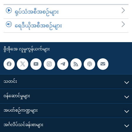
ရုပ်သံအစီအစဉ်များ
ရေဒီယိုအစီအစဉ်များ
ဗွီအိုအေ လူမှုကွန်ယက်များ
သတင်း
၀န်ဆောင်မှုများ
အပတ်စဉ်ကဏ္ဍများ
အင်္ဂလိပ်သင်ခန်းစာများ