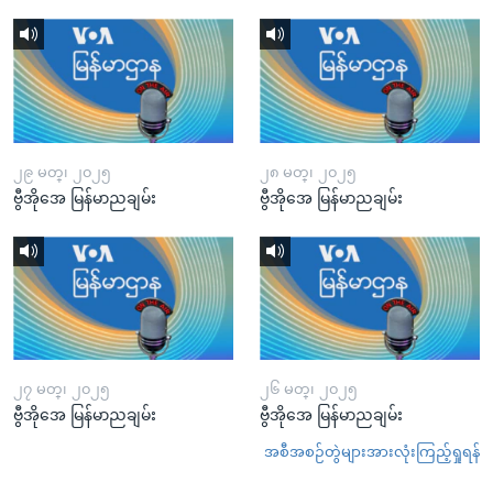
၂၉ မတ္၊ ၂၀၂၅
၂၈ မတ္၊ ၂၀၂၅
ဗွီအိုအေ မြန်မာညချမ်း
ဗွီအိုအေ မြန်မာညချမ်း
၂၇ မတ္၊ ၂၀၂၅
၂၆ မတ္၊ ၂၀၂၅
ဗွီအိုအေ မြန်မာညချမ်း
ဗွီအိုအေ မြန်မာညချမ်း
အစီအစဉ်တွဲများအားလုံးကြည့်ရှုရန်