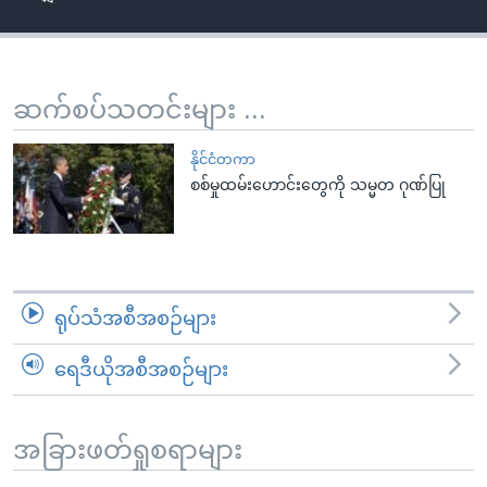
အ
သုတပဒေသာ အင်္ဂလိပ်စာ
ညွန်း
Learning English
စာမျက်နှာ
သို့
ဗွီအိုအေ လူမှုကွန်ယက်များ
ဆက်စပ်သတင်းများ ...
ကျော်
ကြည့်
နိုင်ငံတကာ
ရန်
စစ်မှုထမ်းဟောင်းတွေကို သမ္မတ ဂုဏ်ပြု
ဘာသာစကားများ
ရှာဖွေ
ရန်
နေရာ
သို့
ရုပ်သံအစီအစဉ်များ
ကျော်
ရန်
ရေဒီယိုအစီအစဉ်များ
အခြားဖတ်ရှုစရာများ