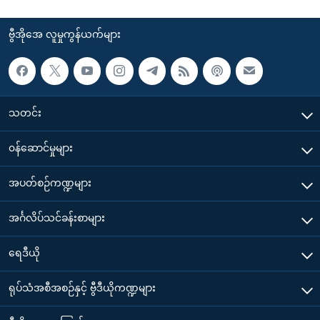
ဗွီအိုအေ လူမှုကွန်ယက်များ
သတင်း
၀န်ဆောင်မှုများ
အပတ်စဉ်ကဏ္ဍများ
အင်္ဂလိပ်သင်ခန်းစာများ
ရေဒီယို
ရုပ်သံအစီအစဉ်နှင့် ဗွီဒီယိုကဏ္ဍများ