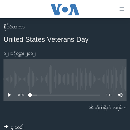
သုံး
ရ
လွယ်ကူ
နိုင်ငံတကာ
မူလစာမျက်နှာ
စေ
United States Veterans Day
မြန်မာ
သည့်
ကမ္ဘာ့သတင်းများ
၁၂ ႏိုဝင္ဘာ၊ ၂၀၁၂
Link
ဗွီဒီယို
နိုင်ငံတကာ
များ
သတင်းလွတ်လပ်ခွင့်
အမေရိကန်
ပင်မ
ရပ်ဝန်းတခု လမ်းတခု အလွန်
တရုတ်
No media source currently available
အကြောင်းအရာ
သို့
အင်္ဂလိပ်စာလေ့လာမယ်
အစ္စရေး-ပါလက်စတိုင်း
0:00
1:11
ကျော်
အပတ်စဉ်ကဏ္ဍများ
အမေရိကန်သုံးအီဒီယံ
တိုက်ရိုက် လင့်ခ်
ကြည့်
ရေဒီယိုနှင့်ရုပ်သံ အချက်အလက်များ
မကြေးမုံရဲ့ အင်္ဂလိပ်စာ
ရေဒီယို
ရန်
ပင်မ
ရေဒီယို/တီဗွီအစီအစဉ်
ရုပ်ရှင်ထဲက အင်္ဂလိပ်စာ
တီဗွီ
မျှဝေပါ