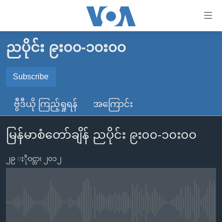
သုံး
ရ
လွယ်ကူ
ညပိုင်း ၉း၀၀-၁၀း၀၀
မူလစာမျက်နှာ
စေ
မြန်မာ
Subscribe
သည့်
SUBSCRIBE
ကမ္ဘာ့သတင်းများ
Link
ဗွီဒီယို ကြည့်ရှုရန်
အကြောင်း
ဗွီဒီယို
နိုင်ငံတကာ
များ
Spotify
သတင်းလွတ်လပ်ခွင့်
အမေရိကန်
ပင်မ
မြန်မာစံတော်ချိန် ညပိုင်း ၉း၀၀-၁၀း၀၀
ရပ်ဝန်းတခု လမ်းတခု အလွန်
တရုတ်
အကြောင်းအရာ
ရယူရန်
သို့
၂၉ ႏိုဝင္ဘာ၊ ၂၀၁၂
အင်္ဂလိပ်စာလေ့လာမယ်
အစ္စရေး-ပါလက်စတိုင်း
ကျော်
အပတ်စဉ်ကဏ္ဍများ
အမေရိကန်သုံးအီဒီယံ
ကြည့်
ရေဒီယိုနှင့်ရုပ်သံ အချက်အလက်များ
မကြေးမုံရဲ့ အင်္ဂလိပ်စာ
ရေဒီယို
ရန်
No media source currently available
ပင်မ
ရေဒီယို/တီဗွီအစီအစဉ်
ရုပ်ရှင်ထဲက အင်္ဂလိပ်စာ
တီဗွီ