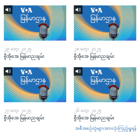
၂၉ မတ္၊ ၂၀၂၅
၂၈ မတ္၊ ၂၀၂၅
ဗွီအိုအေ မြန်မာညချမ်း
ဗွီအိုအေ မြန်မာညချမ်း
၂၇ မတ္၊ ၂၀၂၅
၂၆ မတ္၊ ၂၀၂၅
ဗွီအိုအေ မြန်မာညချမ်း
ဗွီအိုအေ မြန်မာညချမ်း
အစီအစဉ်တွဲများအားလုံးကြည့်ရှုရန်