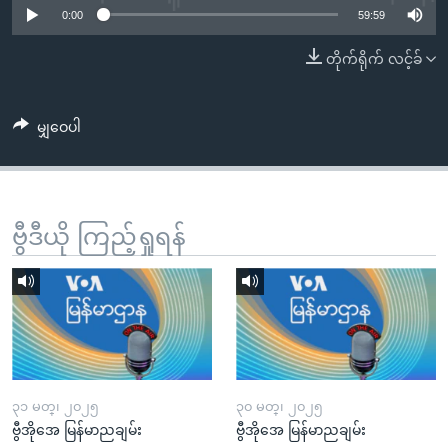
အ
0:00
59:59
သုတပဒေသာ အင်္ဂလိပ်စာ
ညွန်း
Learning English
တိုက်ရိုက် လင့်ခ်
စာမျက်နှာ
သို့
ဗွီအိုအေ လူမှုကွန်ယက်များ
ကျော်
မျှဝေပါ
ကြည့်
ရန်
ဘာသာစကားများ
ရှာဖွေ
ရန်
ဗွီဒီယို ကြည့်ရှုရန်
နေရာ
သို့
ကျော်
ရန်
၃၁ မတ္၊ ၂၀၂၅
၃၀ မတ္၊ ၂၀၂၅
ဗွီအိုအေ မြန်မာညချမ်း
ဗွီအိုအေ မြန်မာညချမ်း