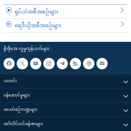
ရုပ်သံအစီအစဉ်များ
ရေဒီယိုအစီအစဉ်များ
ဗွီအိုအေ လူမှုကွန်ယက်များ
သတင်း
၀န်ဆောင်မှုများ
အပတ်စဉ်ကဏ္ဍများ
အင်္ဂလိပ်သင်ခန်းစာများ