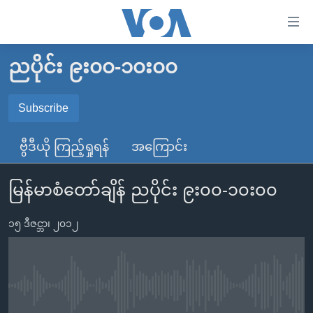
သုံး
ရ
လွယ်ကူ
ညပိုင်း ၉း၀၀-၁၀း၀၀
မူလစာမျက်နှာ
စေ
မြန်မာ
Subscribe
သည့်
SUBSCRIBE
ကမ္ဘာ့သတင်းများ
Link
ဗွီဒီယို ကြည့်ရှုရန်
အကြောင်း
ဗွီဒီယို
နိုင်ငံတကာ
များ
Spotify
သတင်းလွတ်လပ်ခွင့်
အမေရိကန်
ပင်မ
မြန်မာစံတော်ချိန် ညပိုင်း ၉း၀၀-၁၀း၀၀
ရပ်ဝန်းတခု လမ်းတခု အလွန်
တရုတ်
အကြောင်းအရာ
ရယူရန်
သို့
၁၅ ဒီဇင္ဘာ၊ ၂၀၁၂
အင်္ဂလိပ်စာလေ့လာမယ်
အစ္စရေး-ပါလက်စတိုင်း
ကျော်
အပတ်စဉ်ကဏ္ဍများ
အမေရိကန်သုံးအီဒီယံ
ကြည့်
ရေဒီယိုနှင့်ရုပ်သံ အချက်အလက်များ
မကြေးမုံရဲ့ အင်္ဂလိပ်စာ
ရေဒီယို
ရန်
No media source currently available
ပင်မ
ရေဒီယို/တီဗွီအစီအစဉ်
ရုပ်ရှင်ထဲက အင်္ဂလိပ်စာ
တီဗွီ