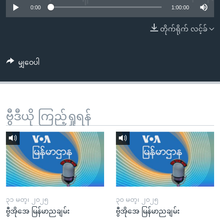
အ
0:00
1:00:00
သုတပဒေသာ အင်္ဂလိပ်စာ
ညွန်း
Learning English
တိုက်ရိုက် လင့်ခ်
စာမျက်နှာ
သို့
ဗွီအိုအေ လူမှုကွန်ယက်များ
ကျော်
မျှဝေပါ
ကြည့်
ရန်
ဘာသာစကားများ
ရှာဖွေ
ရန်
ဗွီဒီယို ကြည့်ရှုရန်
နေရာ
သို့
ကျော်
ရန်
၃၁ မတ္၊ ၂၀၂၅
၃၀ မတ္၊ ၂၀၂၅
ဗွီအိုအေ မြန်မာညချမ်း
ဗွီအိုအေ မြန်မာညချမ်း