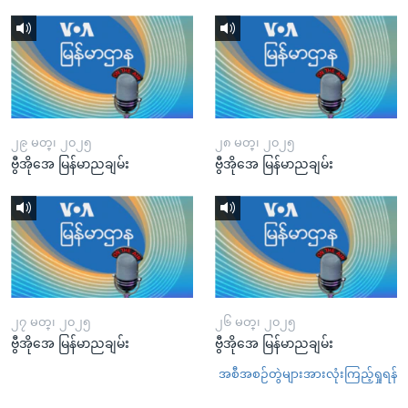
၂၉ မတ္၊ ၂၀၂၅
၂၈ မတ္၊ ၂၀၂၅
ဗွီအိုအေ မြန်မာညချမ်း
ဗွီအိုအေ မြန်မာညချမ်း
၂၇ မတ္၊ ၂၀၂၅
၂၆ မတ္၊ ၂၀၂၅
ဗွီအိုအေ မြန်မာညချမ်း
ဗွီအိုအေ မြန်မာညချမ်း
အစီအစဉ်တွဲများအားလုံးကြည့်ရှုရန်