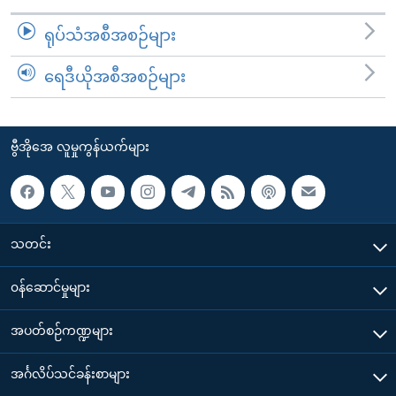
ရုပ်သံအစီအစဉ်များ
ရေဒီယိုအစီအစဉ်များ
ဗွီအိုအေ လူမှုကွန်ယက်များ
သတင်း
၀န်ဆောင်မှုများ
အပတ်စဉ်ကဏ္ဍများ
အင်္ဂလိပ်သင်ခန်းစာများ