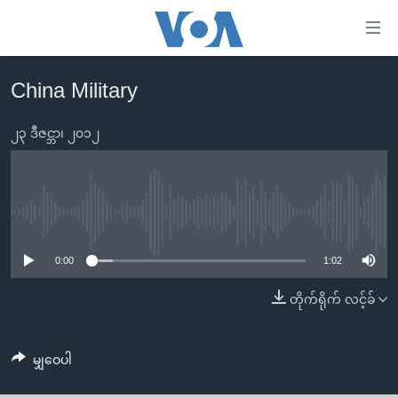
သုံး
ရ
လွယ်ကူ
China Military
မူလစာမျက်နှာ
စေ
မြန်မာ
၂၃ ဒီဇင္ဘာ၊ ၂၀၁၂
သည့်
ကမ္ဘာ့သတင်းများ
Link
ဗွီဒီယို
နိုင်ငံတကာ
များ
သတင်းလွတ်လပ်ခွင့်
အမေရိကန်
No media source currently available
ပင်မ
ရပ်ဝန်းတခု လမ်းတခု အလွန်
တရုတ်
အကြောင်းအရာ
0:00
1:02
သို့
အင်္ဂလိပ်စာလေ့လာမယ်
အစ္စရေး-ပါလက်စတိုင်း
တိုက်ရိုက် လင့်ခ်
ကျော်
အပတ်စဉ်ကဏ္ဍများ
အမေရိကန်သုံးအီဒီယံ
ကြည့်
ရေဒီယိုနှင့်ရုပ်သံ အချက်အလက်များ
မကြေးမုံရဲ့ အင်္ဂလိပ်စာ
ရေဒီယို
ရန်
မျှဝေပါ
ပင်မ
ရေဒီယို/တီဗွီအစီအစဉ်
ရုပ်ရှင်ထဲက အင်္ဂလိပ်စာ
တီဗွီ