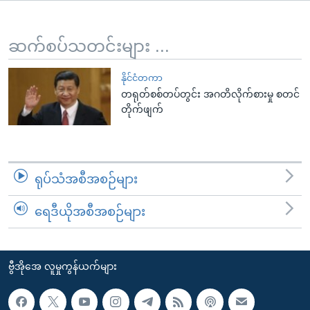
အ
သုတပဒေသာ အင်္ဂလိပ်စာ
ညွန်း
Learning English
စာမျက်နှာ
ဆက်စပ်သတင်းများ ...
သို့
ဗွီအိုအေ လူမှုကွန်ယက်များ
ကျော်
နိုင်ငံတကာ
တရုတ်စစ်တပ်တွင်း အဂတိလိုက်စားမှု စတင်
ကြည့်
တိုက်ဖျက်
ရန်
ဘာသာစကားများ
ရှာဖွေ
ရန်
နေရာ
ရုပ်သံအစီအစဉ်များ
သို့
ကျော်
ရေဒီယိုအစီအစဉ်များ
ရန်
ဗွီအိုအေ လူမှုကွန်ယက်များ