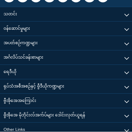
သတင်း
၀န်ဆောင်မှုများ
အပတ်စဉ်ကဏ္ဍများ
အင်္ဂလိပ်သင်ခန်းစာများ
ရေဒီယို
ရုပ်သံအစီအစဉ်နှင့် ဗွီဒီယိုကဏ္ဍများ
ဗွီအိုအေအကြောင်း
ဗွီအိုအေ မိုဘိုင်းလ်အက်ပ်များ ဒေါင်းလုတ်ယူရန်
Other Links