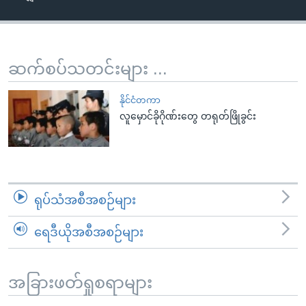
အ
သုတပဒေသာ အင်္ဂလိပ်စာ
ညွန်း
Learning English
စာမျက်နှာ
သို့
ဗွီအိုအေ လူမှုကွန်ယက်များ
ဆက်စပ်သတင်းများ ...
ကျော်
ကြည့်
နိုင်ငံတကာ
ရန်
လူမှောင်ခိုဂိုဏ်းတွေ တရုတ်ဖြိုခွင်း
ဘာသာစကားများ
ရှာဖွေ
ရန်
နေရာ
သို့
ရုပ်သံအစီအစဉ်များ
ကျော်
ရန်
ရေဒီယိုအစီအစဉ်များ
အခြားဖတ်ရှုစရာများ