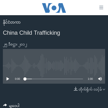
သုံး
ရ
လွယ်ကူ
နိုင်ငံတကာ
မူလစာမျက်နှာ
စေ
China Child Trafficking
မြန်မာ
သည့်
ကမ္ဘာ့သတင်းများ
၂၅ ဒီဇင္ဘာ၊ ၂၀၁၂
Link
ဗွီဒီယို
နိုင်ငံတကာ
များ
သတင်းလွတ်လပ်ခွင့်
အမေရိကန်
ပင်မ
ရပ်ဝန်းတခု လမ်းတခု အလွန်
တရုတ်
No media source currently available
အကြောင်းအရာ
သို့
အင်္ဂလိပ်စာလေ့လာမယ်
အစ္စရေး-ပါလက်စတိုင်း
0:00
1:00
ကျော်
အပတ်စဉ်ကဏ္ဍများ
အမေရိကန်သုံးအီဒီယံ
တိုက်ရိုက် လင့်ခ်
ကြည့်
ရေဒီယိုနှင့်ရုပ်သံ အချက်အလက်များ
မကြေးမုံရဲ့ အင်္ဂလိပ်စာ
ရေဒီယို
ရန်
ပင်မ
ရေဒီယို/တီဗွီအစီအစဉ်
ရုပ်ရှင်ထဲက အင်္ဂလိပ်စာ
တီဗွီ
မျှဝေပါ