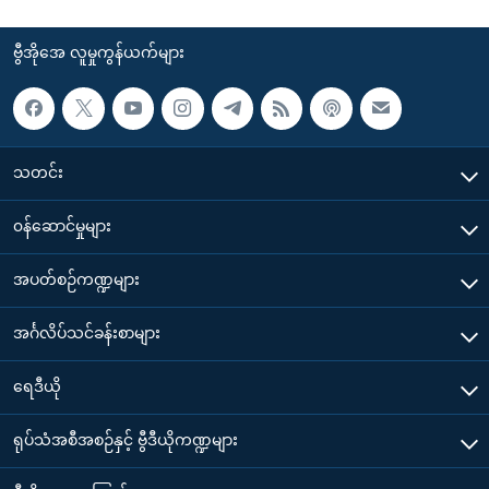
ဗွီအိုအေ လူမှုကွန်ယက်များ
သတင်း
၀န်ဆောင်မှုများ
အပတ်စဉ်ကဏ္ဍများ
အင်္ဂလိပ်သင်ခန်းစာများ
ရေဒီယို
ရုပ်သံအစီအစဉ်နှင့် ဗွီဒီယိုကဏ္ဍများ