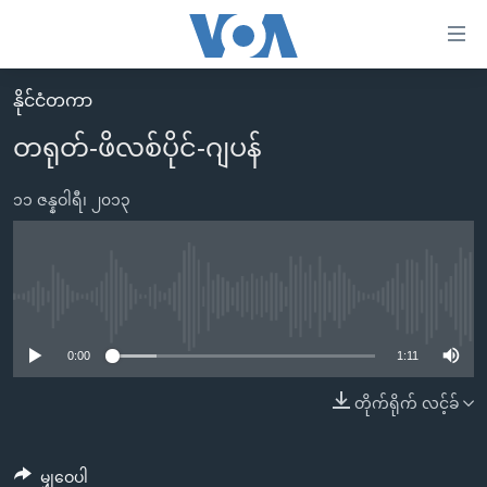
သုံး
ရ
လွယ်ကူ
နိုင်ငံတကာ
မူလစာမျက်နှာ
စေ
တရုတ်-ဖိလစ်ပိုင်-ဂျပန်
မြန်မာ
သည့်
ကမ္ဘာ့သတင်းများ
၁၁ ဇန္နဝါရီ၊ ၂၀၁၃
Link
ဗွီဒီယို
နိုင်ငံတကာ
များ
သတင်းလွတ်လပ်ခွင့်
အမေရိကန်
ပင်မ
ရပ်ဝန်းတခု လမ်းတခု အလွန်
တရုတ်
No media source currently available
အကြောင်းအရာ
သို့
အင်္ဂလိပ်စာလေ့လာမယ်
အစ္စရေး-ပါလက်စတိုင်း
0:00
1:11
ကျော်
အပတ်စဉ်ကဏ္ဍများ
အမေရိကန်သုံးအီဒီယံ
တိုက်ရိုက် လင့်ခ်
ကြည့်
ရေဒီယိုနှင့်ရုပ်သံ အချက်အလက်များ
မကြေးမုံရဲ့ အင်္ဂလိပ်စာ
ရေဒီယို
ရန်
ပင်မ
ရေဒီယို/တီဗွီအစီအစဉ်
ရုပ်ရှင်ထဲက အင်္ဂလိပ်စာ
တီဗွီ
မျှဝေပါ