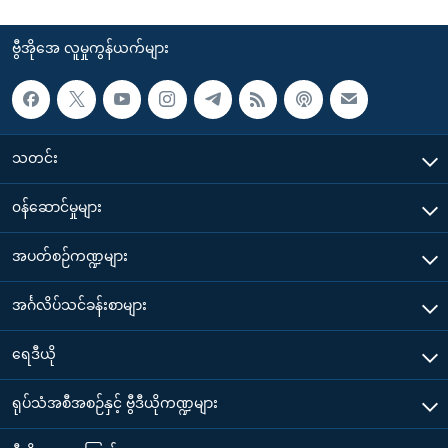
ဗွီအိုအေ လူမှုကွန်ယက်များ
သတင်း
၀န်ဆောင်မှုများ
အပတ်စဉ်ကဏ္ဍများ
အင်္ဂလိပ်သင်ခန်းစာများ
ရေဒီယို
ရုပ်သံအစီအစဉ်နှင့် ဗွီဒီယိုကဏ္ဍများ