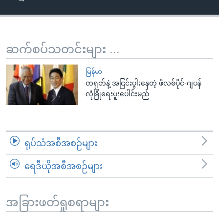
အ
သုတပဒေသာ အင်္ဂလိပ်စာ
ညွန်း
Learning English
စာမျက်နှာ
သို့
ဗွီအိုအေ လူမှုကွန်ယက်များ
ဆက်စပ်သတင်းများ ...
ကျော်
ကြည့်
မြန်မာ
ရန်
တရုတ်နဲ့ အငြင်းပွါးနေတဲ့ ဖိလစ်ပိုင်-ဂျပန်
ဘာသာစကားများ
လုံခြုံရေးပူးပေါင်းမည်
ရှာဖွေ
ရန်
နေရာ
သို့
ရုပ်သံအစီအစဉ်များ
ကျော်
ရန်
ရေဒီယိုအစီအစဉ်များ
အခြားဖတ်ရှုစရာများ