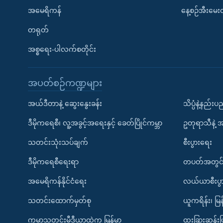
အမေရိကန်
နေ့စဉ်အီးမေ
တရုတ်
အစ္စရေး-ပါလက်စတိုင်း
အပတ်စဉ်ကဏ္ဍများ
အယ်ဒီတာနဲ့ ဆွေးနွေးခန်း
သိပ္ပံနဲ့နည်း
ဒီမိုကရေစီ၊ လူ့အခွင့်အရေးနှင့် ခေတ်ပြိုင်ကမ္ဘာ
ဥတုရာသီနဲ့ 
သတင်းသုံးသပ်ချက်
စီးပွားရေး
ဒီမိုကရေစီရေးရာ
တပတ်အတွင်
အမေရိကန်နိုင်ငံရေး
လယ်ယာစီးပွ
သတင်းထောက်မှတ်စု
ယူကရိန်း၊ မြန
ကမ္ဘာ့သတင်းမီဒီယာထဲက မြန်မာ
ထူးခြားဆန်း