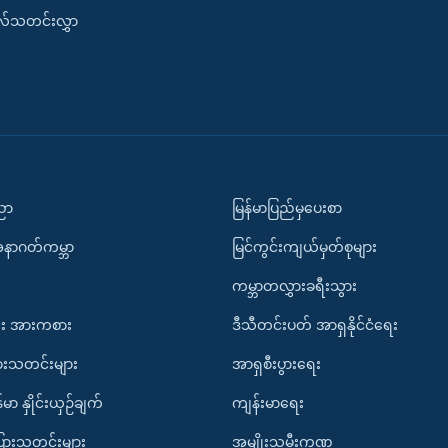
းလ်သတင်းလွှာ
ပညာ
မြန်မာပြည်မှပေးစာ
အနာဂတ်ကမ္ဘာ
မြင်ကွင်းကျယ်မှတ်စုများ
ကမ္ဘာတလွှားခရီးသွား
း အားကစား
ဒီသီတင်းပတ် အာရှနိုင်ငံရေး
ားသတင်းများ
အာရှစီးပွားရေး
်မာ နှိုင်းယှဉ်ချက်
ကျန်းမာရေး
ပြားသတင်းများ
အမျိုးသမီးကဏ္ဍ