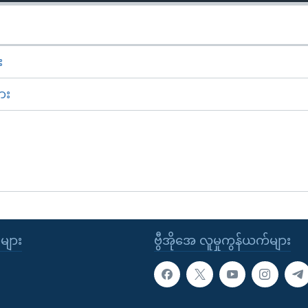
း
ား
ုများ
ဗွီအိုအေ လူမှုကွန်ယက်များ