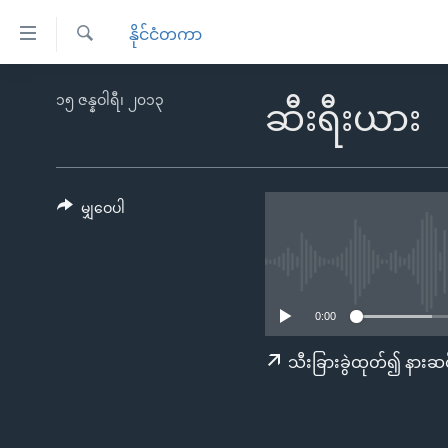
သုံး
နိုင်ငံတကာ
ရ
ရှာဖွေ
လွယ်ကူ
မူလစာမျက်နှာ
၁၅ ဇန္နဝါရီ၊ ၂၀၁၃
ရ
ဆီးရီးယား
စေ
မြန်မာ
လာ
သည့်
ဒ်
ကမ္ဘာ့သတင်းများ
Link
ဗွီဒီယို
နိုင်ငံတကာ
မျှဝေပါ
များ
သတင်းလွတ်လပ်ခွင့်
အမေရိကန်
ပင်မ
ရပ်ဝန်းတခု လမ်းတခု အလွန်
တရုတ်
အကြောင်းအရာ
အင်္ဂလိပ်စာလေ့လာမယ်
အစ္စရေး-ပါလက်စတိုင်း
သို့
0:00
အပတ်စဉ်ကဏ္ဍများ
အမေရိကန်သုံးအီဒီယံ
ကျော်
သီးခြားခွဲထုတ်၍ နားဆင
ကြည့်
ရေဒီယိုနှင့်ရုပ်သံ အချက်အလက်များ
မကြေးမုံရဲ့ အင်္ဂလိပ်စာ
ရေဒီယို
ရန်
ရေဒီယို/တီဗွီအစီအစဉ်
ရုပ်ရှင်ထဲက အင်္ဂလိပ်စာ
တီဗွီ
ပင်မ