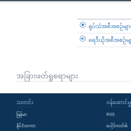
သုတပဒေသာ အင်္ဂလိပ်စာ
အ
ညွန်း
စာမျက်နှာ
သို့
ရုပ်သံအစီအစဉ်မျာ
ကျော်
ရေဒီယိုအစီအစဉ်မျ
ကြည့်
ရန်
ရှာဖွေ
ရန်
နေရာ
အခြားဖတ်ရှုစရာများ
သို့
ကျော်
ရန်
သတင်း
၀န်ဆောင်မှ
မြန်မာ
RSS
နိုင်ငံတကာ
ပေါ့ဒ်ကတ်စ်