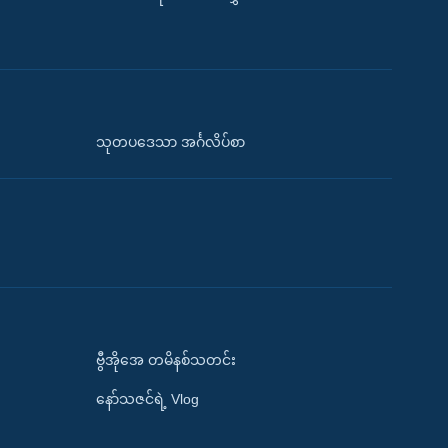
သုတပဒေသာ အင်္ဂလိပ်စာ
ဗွီအိုအေ တမိနစ်သတင်း
နော်သဇင်ရဲ့ Vlog