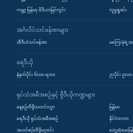
ကမ္ဘာ့ မြန်မာ့ မီဒီယာမြင်ကွင်း
လူမှုရှုခင်း
အင်္ဂလိပ်သင်ခန်းစာများ
အီဒီယံသင်ခန်းစာ
မကြေးမုံရဲ့အင
ရေဒီယို
နံနက်ပိုင်း ၆း၀၀-ရး၀၀
ညပိုင်း ၉း၀
ရုပ်သံအစီအစဉ်နှင့် ဗွီဒီယိုကဏ္ဍများ
နေ့စဉ်တီဗွီသတင်းလွှာ
မြန်မာ
ရေဒီယို ရုပ်သံအစီအစဉ်
နိုင်ငံတကာ
အပတ်စဉ်တီဗွီမဂ္ဂဇင်း
တွေ့ဆုံမေးမြန