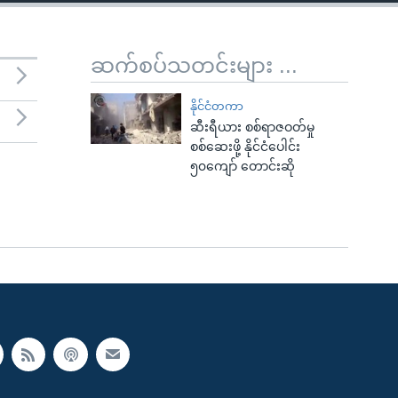
ဆက်စပ်သတင်းများ ...
နိုင်ငံတကာ
ဆီးရီယား စစ်ရာဇဝတ်မှု
စစ်ဆေးဖို့ နိုင်ငံပေါင်း
၅၀ကျော် တောင်းဆို