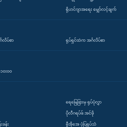
ရိုဟင်ဂျာအရေး မျှော်လင့်ချက်
်္ဂလိပ်စာ
ရုပ်ရှင်ထဲက အင်္ဂလိပ်စာ
၀-၁၀း၀၀
ရေမြေခြားမှ ရုပ်ပုံလွှာ
ပိုလီဂရပ်ဖ်.အင်ဖို
်းခန်း
ဗွီအိုအေ ပုံပြရုပ်သံ