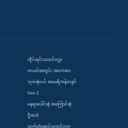
တိုင်းရင်းသတင်းလွှာ
တပတ်အတွင်း အားကစား
သုတစုံလင် အမေရိကန်တခွင်
Gen Z
နေရာပေါင်းစုံ အကြောင်းစုံ
ဒို့အသံ
သက်တံရောင်သတင်းလွှာ